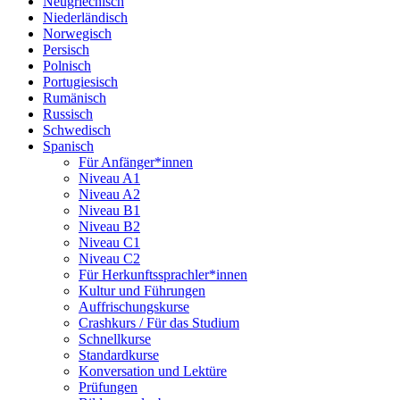
Neugriechisch
Niederländisch
Norwegisch
Persisch
Polnisch
Portugiesisch
Rumänisch
Russisch
Schwedisch
Spanisch
Für Anfänger*innen
Niveau A1
Niveau A2
Niveau B1
Niveau B2
Niveau C1
Niveau C2
Für Herkunftssprachler*innen
Kultur und Führungen
Auffrischungskurse
Crashkurs / Für das Studium
Schnellkurse
Standardkurse
Konversation und Lektüre
Prüfungen