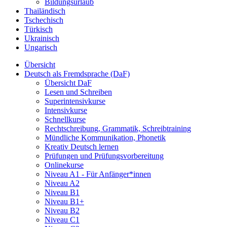
Bildungsurlaub
Thailändisch
Tschechisch
Türkisch
Ukrainisch
Ungarisch
Übersicht
Deutsch als Fremdsprache (DaF)
Übersicht DaF
Lesen und Schreiben
Superintensivkurse
Intensivkurse
Schnellkurse
Rechtschreibung, Grammatik, Schreibtraining
Mündliche Kommunikation, Phonetik
Kreativ Deutsch lernen
Prüfungen und Prüfungsvorbereitung
Onlinekurse
Niveau A1 - Für Anfänger*innen
Niveau A2
Niveau B1
Niveau B1+
Niveau B2
Niveau C1