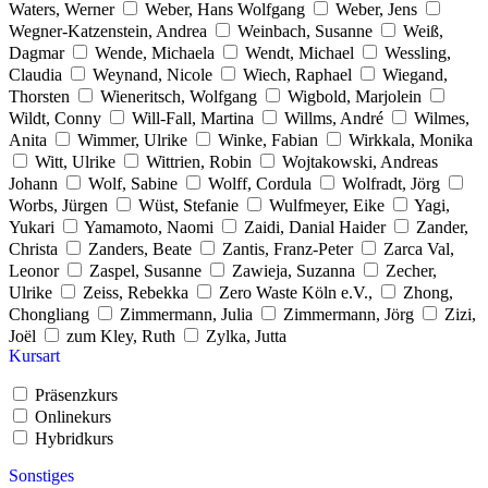
Waters, Werner
Weber, Hans Wolfgang
Weber, Jens
Wegner-Katzenstein, Andrea
Weinbach, Susanne
Weiß,
Dagmar
Wende, Michaela
Wendt, Michael
Wessling,
Claudia
Weynand, Nicole
Wiech, Raphael
Wiegand,
Thorsten
Wieneritsch, Wolfgang
Wigbold, Marjolein
Wildt, Conny
Will-Fall, Martina
Willms, André
Wilmes,
Anita
Wimmer, Ulrike
Winke, Fabian
Wirkkala, Monika
Witt, Ulrike
Wittrien, Robin
Wojtakowski, Andreas
Johann
Wolf, Sabine
Wolff, Cordula
Wolfradt, Jörg
Worbs, Jürgen
Wüst, Stefanie
Wulfmeyer, Eike
Yagi,
Yukari
Yamamoto, Naomi
Zaidi, Danial Haider
Zander,
Christa
Zanders, Beate
Zantis, Franz-Peter
Zarca Val,
Leonor
Zaspel, Susanne
Zawieja, Suzanna
Zecher,
Ulrike
Zeiss, Rebekka
Zero Waste Köln e.V.,
Zhong,
Chongliang
Zimmermann, Julia
Zimmermann, Jörg
Zizi,
Joël
zum Kley, Ruth
Zylka, Jutta
Kursart
Präsenzkurs
Onlinekurs
Hybridkurs
Sonstiges