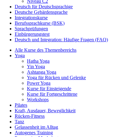
Niveau C2
Deutsch für Deutschsprachige
Deutsche Gebärdensprache
Integrationskurse
Berufssprachkurse (BSK)
Sprachprüfungen
Einbürgerungstest
Deutsch und Integration: Häufige Fragen (FAQ)
Alle Kurse des Themenbereichs
Yoga
Hatha Yoga
Yin Yoga
Ashtanga Yoga
Yoga für Rücken und Gelenke
Power Yoga
Kurse für Einsteigende
Kurse für Fortgeschrittene
Workshops
Pilates
Kraft, Ausdauer, Beweglichkeit
Rücken-Fitness
Tanz
Gelassenheit im Alltag
Autogenes Training