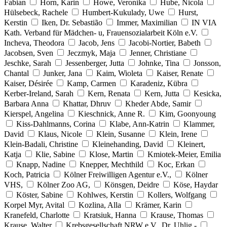
Fabian
Horn, Karin
Howe, Veronika
Hube, Nicola
Hülsebeck, Rachele
Humbert-Kukulady, Uwe
Hurst,
Kerstin
Iken, Dr. Sebastião
Immer, Maximilian
IN VIA
Kath. Verband für Mädchen- u, Frauensozialarbeit Köln e.V.
Incheva, Theodora
Jacob, Jens
Jacobi-Nortier, Babeth
Jacobsen, Sven
Jeczmyk, Maja
Jenner, Christiane
Jeschke, Sarah
Jessenberger, Jutta
Johnke, Tina
Jonsson,
Chantal
Junker, Jana
Kaim, Wioleta
Kaiser, Renate
Kaiser, Désirée
Kamp, Carmen
Karadeniz, Kübra
Kerber-Ireland, Sarah
Kern, Renata
Kern, Jutta
Kesicka,
Barbara Anna
Khattar, Dhruv
Kheder Abde, Samir
Kierspel, Angelina
Kieschnick, Anne R.
Kim, Goonyoung
Kiss-Dahlmanns, Corina
Klabe, Ann-Katrin
Klammer,
David
Klaus, Nicole
Klein, Susanne
Klein, Irene
Klein-Badali, Christine
Kleinehanding, David
Kleinert,
Katja
Klie, Sabine
Klose, Martin
Kmiotek-Meier, Emilia
Knapp, Nadine
Knepper, Mechthild
Koc, Erkan
Koch, Patricia
Kölner Freiwilligen Agentur e.V.,
Kölner
VHS,
Kölner Zoo AG,
Könsgen, Deidre
Köse, Haydar
Köster, Sabine
Kohlwes, Kerstin
Kollers, Wolfgang
Korpel Myr, Avital
Kozlina, Alla
Krämer, Karin
Kranefeld, Charlotte
Kratsiuk, Hanna
Krause, Thomas
Krause, Walter
Krebsgesellschaft NRW e.V., Dr. Uhlig -