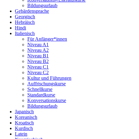
Bildungsurlaub
Gebärdensprache
Georgisch
Hebräisch
Hindi
Italienisch
Für Anfänger*innen
Niveau A1
Niveau A2
Niveau B1
Niveau B2
Niveau C1
Niveau C2
Kultur und Führungen
Auffrischungskurse
Schnellkurse
Standardkurse
Konversationskurse
Bildungsurlaub
Japanisch
Koreanisch
Kroatisch
Kurdisch
Latein