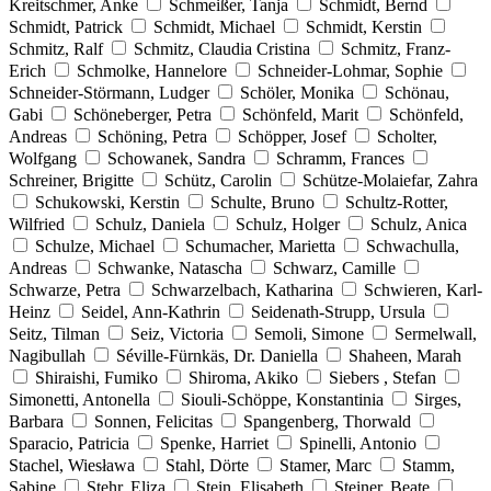
Kreitschmer, Anke
Schmeißer, Tanja
Schmidt, Bernd
Schmidt, Patrick
Schmidt, Michael
Schmidt, Kerstin
Schmitz, Ralf
Schmitz, Claudia Cristina
Schmitz, Franz-
Erich
Schmolke, Hannelore
Schneider-Lohmar, Sophie
Schneider-Störmann, Ludger
Schöler, Monika
Schönau,
Gabi
Schöneberger, Petra
Schönfeld, Marit
Schönfeld,
Andreas
Schöning, Petra
Schöpper, Josef
Scholter,
Wolfgang
Schowanek, Sandra
Schramm, Frances
Schreiner, Brigitte
Schütz, Carolin
Schütze-Molaiefar, Zahra
Schukowski, Kerstin
Schulte, Bruno
Schultz-Rotter,
Wilfried
Schulz, Daniela
Schulz, Holger
Schulz, Anica
Schulze, Michael
Schumacher, Marietta
Schwachulla,
Andreas
Schwanke, Natascha
Schwarz, Camille
Schwarze, Petra
Schwarzelbach, Katharina
Schwieren, Karl-
Heinz
Seidel, Ann-Kathrin
Seidenath-Strupp, Ursula
Seitz, Tilman
Seiz, Victoria
Semoli, Simone
Sermelwall,
Nagibullah
Séville-Fürnkäs, Dr. Daniella
Shaheen, Marah
Shiraishi, Fumiko
Shiroma, Akiko
Siebers , Stefan
Simonetti, Antonella
Siouli-Schöppe, Konstantinia
Sirges,
Barbara
Sonnen, Felicitas
Spangenberg, Thorwald
Sparacio, Patricia
Spenke, Harriet
Spinelli, Antonio
Stachel, Wiesława
Stahl, Dörte
Stamer, Marc
Stamm,
Sabine
Stehr, Eliza
Stein, Elisabeth
Steiner, Beate