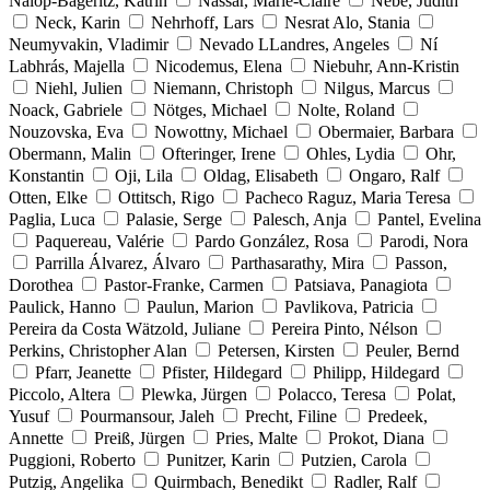
Nalop-Bageritz, Katrin
Nassar, Marie-Claire
Nebe, Judith
Neck, Karin
Nehrhoff, Lars
Nesrat Alo, Stania
Neumyvakin, Vladimir
Nevado LLandres, Angeles
Ní
Labhrás, Majella
Nicodemus, Elena
Niebuhr, Ann-Kristin
Niehl, Julien
Niemann, Christoph
Nilgus, Marcus
Noack, Gabriele
Nötges, Michael
Nolte, Roland
Nouzovska, Eva
Nowottny, Michael
Obermaier, Barbara
Obermann, Malin
Ofteringer, Irene
Ohles, Lydia
Ohr,
Konstantin
Oji, Lila
Oldag, Elisabeth
Ongaro, Ralf
Otten, Elke
Ottitsch, Rigo
Pacheco Raguz, Maria Teresa
Paglia, Luca
Palasie, Serge
Palesch, Anja
Pantel, Evelina
Paquereau, Valérie
Pardo González, Rosa
Parodi, Nora
Parrilla Álvarez, Álvaro
Parthasarathy, Mira
Passon,
Dorothea
Pastor-Franke, Carmen
Patsiava, Panagiota
Paulick, Hanno
Paulun, Marion
Pavlikova, Patricia
Pereira da Costa Wätzold, Juliane
Pereira Pinto, Nélson
Perkins, Christopher Alan
Petersen, Kirsten
Peuler, Bernd
Pfarr, Jeanette
Pfister, Hildegard
Philipp, Hildegard
Piccolo, Altera
Plewka, Jürgen
Polacco, Teresa
Polat,
Yusuf
Pourmansour, Jaleh
Precht, Filine
Predeek,
Annette
Preiß, Jürgen
Pries, Malte
Prokot, Diana
Puggioni, Roberto
Punitzer, Karin
Putzien, Carola
Putzig, Angelika
Quirmbach, Benedikt
Radler, Ralf