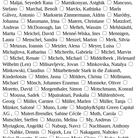
Maljai, Seyedeh Rana
Mamikonyan, Astghik
Mancuso,
Stefano
Marchal, Benoît
Marcks, Kathinka
Marín
Gálvez, Antonio
Markstein Zimmermann, Aldrin
Maróthy,
Johanna
Massmann, Irina
Matern, Christiane
Matzdorf,
Andreas
McDonough, Ian
Mefteh, Wassim
Mehlstäubl,
Marita
Meichel, David
Menné-Wiska, Ines
Mennigen,
Laura
Menschel, Sandra
Menzel, Marion
Merk, Silvia
Metaxas, Ioannis
Metzler, Alena
Meyer, Luisa
Michajlova, Katharina
Micheelis, Gabriela
Michel, Marvin
Michel, Renate
Michels, Michael
Middelbeek , Helenard
Wilhelm (Len)
Milisavljevic, Jovan
Minkovska, Natalya
Minkowski, Claudius
Mitarbeitende Stark in die Zukunft,
Kinderlotsin
Mittler, Jasna
Mölders, Christa
Möllmann,
Michael
Mönch, Johannes Erasmus
Monneke, Oliver
Moretto, David
Morgenthaler, Simon
Motschmann, Konrad
Moussa, Sadek
Mpairaktari, Paskalia
Mühlenhöver,
Georg
Müller, Carsten
Müller, Marlen
Müller, Tanja
Münker, Salomé
Muno, Lotte
Murphy&Spitz Green Capital
AG ,
Mutert-Brendler, Sabine Cécile
Muth, Carola
Mutschler, Steffen
Muzzio, Melina
My, Andreas
Myriagkou, Angeliki
Nabuqi, Navci
Nachbauer, Anthony
Nahke, Dennis
Najork, Lea
Nakagami, Nahoko