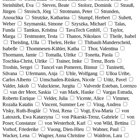
Steinhübel, Eva
Steven, Beate
Stolorz, Dominik
Strauß,
Jürgen
Stroisch, Jörg
Strotmann, Peter
Strunden,
Anouchka
Strutzke, Katharina
Stumpf, Herbert
Suhett,
Weber
Szymanski, Simone
Szyszka, Michael
Talas,
Funda
Tamkus, Kristina
TavaTech GmbH,
Taylor,
Marga
Testmuster, Testa
Thanos, Nikolaos
Theile, Isabel
Theisling, Ulla
Thelen, Heike
Thibault-Manderscheid,
Isabelle
Thommesen-Kähler, Katha
Thor, Valentina
Thormann, Jamie
Tomalla, Ulrike
Tonetta, Paola
Toschka-Christ, Ulrike
Trainer, Imke
Trenz, Boris
Troshin, Sergei
Tuncel van Pomeren, Binnur
Tuninetti,
Silvana
Ufermann, Anja
Uhle, Wolfgang
Ulloa Uribe,
Carlos Alberto
Umschaden-Rüsken, Nicole
Utitz, Pavel
Valder, Jakob
Valuckiene, Jurgita
Valverde Esteban, Lorenzo
van der Meer, Saskia
van Mark, Hauke
Vargas Estrada,
Roberto Enrique
Velder, Julia
Vicente, Alice
Vimmer,
Rozalia Katalin
Vincent, Summer Lee
Virag, Andrea
Visky, Ruth-Boglár
Vissi, Rena
Vogt, Eva-Maria
von
Latoszek, Ewa Katarzyna
von Pikarski-Trenz, Gabriele
von
Poser, Constanze
von Westerholt, Karl
von Wild, Bettina
Vorhof, Friederike
Vuong, Dien-Hieu
Wabner, Paul
Wacker, Lena
Wagner, Anna Christine
Waldron, Lara