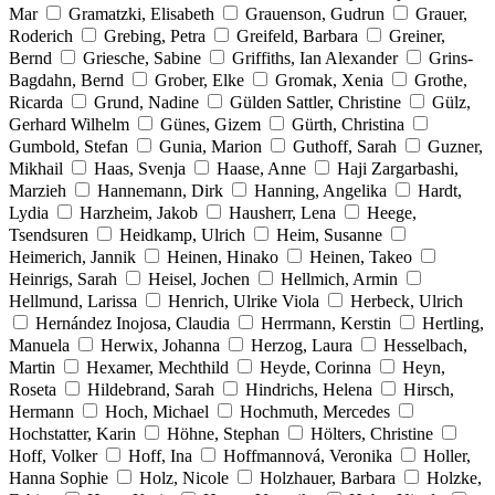
Mar
Gramatzki, Elisabeth
Grauenson, Gudrun
Grauer,
Roderich
Grebing, Petra
Greifeld, Barbara
Greiner,
Bernd
Griesche, Sabine
Griffiths, Ian Alexander
Grins-
Bagdahn, Bernd
Grober, Elke
Gromak, Xenia
Grothe,
Ricarda
Grund, Nadine
Gülden Sattler, Christine
Gülz,
Gerhard Wilhelm
Günes, Gizem
Gürth, Christina
Gumbold, Stefan
Gunia, Marion
Guthoff, Sarah
Guzner,
Mikhail
Haas, Svenja
Haase, Anne
Haji Zargarbashi,
Marzieh
Hannemann, Dirk
Hanning, Angelika
Hardt,
Lydia
Harzheim, Jakob
Hausherr, Lena
Heege,
Tsendsuren
Heidkamp, Ulrich
Heim, Susanne
Heimerich, Jannik
Heinen, Hinako
Heinen, Takeo
Heinrigs, Sarah
Heisel, Jochen
Hellmich, Armin
Hellmund, Larissa
Henrich, Ulrike Viola
Herbeck, Ulrich
Hernández Inojosa, Claudia
Herrmann, Kerstin
Hertling,
Manuela
Herwix, Johanna
Herzog, Laura
Hesselbach,
Martin
Hexamer, Mechthild
Heyde, Corinna
Heyn,
Roseta
Hildebrand, Sarah
Hindrichs, Helena
Hirsch,
Hermann
Hoch, Michael
Hochmuth, Mercedes
Hochstatter, Karin
Höhne, Stephan
Hölters, Christine
Hoff, Volker
Hoff, Ina
Hoffmannová, Veronika
Holler,
Hanna Sophie
Holz, Nicole
Holzhauer, Barbara
Holzke,