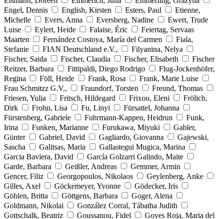
Eismann, Doreen
Emmerich, Julia
Emmerling, Grazyna
Engel, Dennis
English, Kirsten
Esters, Paul
Etienne,
Michelle
Evers, Anna
Eversberg, Nadine
Ewert, Trude
Luise
Eylert, Heide
Falaise, Éric
Feiertag, Servaas
Maarten
Fernández Costoya, María del Carmen
Fiala,
Stefanie
FIAN Deutschland e.V.,
Filyanina, Nelya
Fischer, Saida
Fischer, Claudia
Fischer, Elisabeth
Fischer
Reitzer, Barbara
Fittipaldi, Diego Rodrigo
Flug-Jockenhöfer,
Regina
Föll, Heide
Frank, Rosa
Frank, Marie Luise
Frau Schmitzz G.V.,
Fraundorf, Torsten
Freund, Thomas
Friesen, Yulia
Fritsch, Hildegard
Frixou, Eleni
Frölich,
Dirk
Frohn, Lisa
Fu, Linyi
Fürsattel, Johanna
Fürstenberg, Gabriele
Fuhrmann-Kappen, Heidrun
Funk,
Irina
Funken, Marianne
Furukawa, Miyuki
Gabler,
Günter
Gabriel, David
Gagliardo, Giovanna
Gajewski,
Sascha
Galitsas, Maria
Gallastegui Mugica, Marina
Garcia Baviera, David
García Golzarri Galindo, Maite
Garde, Barbara
Geißler, Andreas
Gemmer, Armin
Gencer, Filiz
Georgopoulos, Nikolaos
Geylenberg, Anke
Gilles, Axel
Göckemeyer, Yvonne
Gödecker, Iris
Göhlen, Britta
Göttgens, Barbara
Goger, Alena
Goldmann, Nikolai
González Corral, Tábatha Judith
Gottschalk, Beatriz
Goussanou, Fidel
Goyes Roja, Maria del