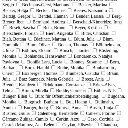
Sergio
Bechhaus-Gerst, Marianne
Becker, Martina
Becker, Helga
Becker, Thomas
Beeres, Kassandra
Beltzig, Gregor
Bendel, Hannah
Bender, Larissa
Berg-
Breuer, Iben
Bernhard, Andrea
Berscheid-Kimeridze, Irma
Beselt, Sascha
Beth, Brunni
Beyer, Kristina
Bierschenk, Florian
Biert, Angelika
Bitter, Christian
Blaß, Bettina
Blažinec, Martina
Blum, Julia
Blum,
Dominik
Blum, Oliver
Bocian, Thomas
Böhmelmann,
Ulrike
Böhmer, Ekkard
Börsch, Thorsten
Bösterling,
Monika
Bohlander, Hanswalter
Bondarenko, Natalya
Pavlovna
Bonilla Lara, Lucía
Bonney, Susanne
Born,
Barbara
Bortz, Harald
Bothe, Monika
Bouharroun ,
Cherif
Boxberger, Thomas
Braubach, Claudia
Braun,
Julia
Braz Sampaio, Maria Gabriela
Breest, Anja
Brendel, Kathleen
Brinkmann, Constanze
Brites-Alves,
Telma
Bruno, Mirella
Budde, Cornelia
Bühler, Nils
Bünger, Ellen
Büro für Öffentlichkeitsbeteiligung,
Bugdahn,
Monika
Buggisch, Barbara
Bui, Hoang
Bullmahn,
Annika
Burger, Joerg
Burova, Anna
Busch, Tanja
Bustreo, Giulia
Calenberg, Bernadette
Calleen, Florine
Cárcamo Zúñiga, Camilo
Carkin, Arzu
Caso, Cordula
Castelo Martínez, Ana Belén
Ceylan, Hüseyin
Chandna,