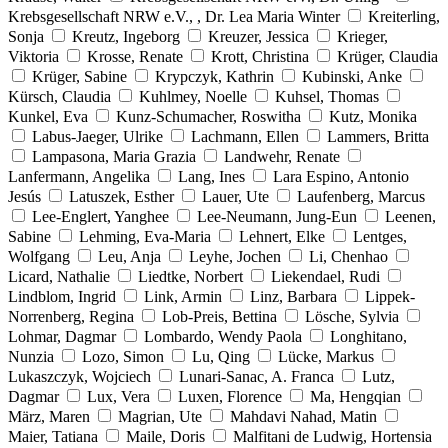
Krebsgesellschaft NRW e.V., , Dr. Lea Maria Winter
Kreiterling,
Sonja
Kreutz, Ingeborg
Kreuzer, Jessica
Krieger,
Viktoria
Krosse, Renate
Krott, Christina
Krüger, Claudia
Krüger, Sabine
Krypczyk, Kathrin
Kubinski, Anke
Kürsch, Claudia
Kuhlmey, Noelle
Kuhsel, Thomas
Kunkel, Eva
Kunz-Schumacher, Roswitha
Kutz, Monika
Labus-Jaeger, Ulrike
Lachmann, Ellen
Lammers, Britta
Lampasona, Maria Grazia
Landwehr, Renate
Lanfermann, Angelika
Lang, Ines
Lara Espino, Antonio
Jesús
Latuszek, Esther
Lauer, Ute
Laufenberg, Marcus
Lee-Englert, Yanghee
Lee-Neumann, Jung-Eun
Leenen,
Sabine
Lehming, Eva-Maria
Lehnert, Elke
Lentges,
Wolfgang
Leu, Anja
Leyhe, Jochen
Li, Chenhao
Licard, Nathalie
Liedtke, Norbert
Liekendael, Rudi
Lindblom, Ingrid
Link, Armin
Linz, Barbara
Lippek-
Norrenberg, Regina
Lob-Preis, Bettina
Lösche, Sylvia
Lohmar, Dagmar
Lombardo, Wendy Paola
Longhitano,
Nunzia
Lozo, Simon
Lu, Qing
Lücke, Markus
Lukaszczyk, Wojciech
Lunari-Sanac, A. Franca
Lutz,
Dagmar
Lux, Vera
Luxen, Florence
Ma, Hengqian
März, Maren
Magrian, Ute
Mahdavi Nahad, Matin
Maier, Tatiana
Maile, Doris
Malfitani de Ludwig, Hortensia