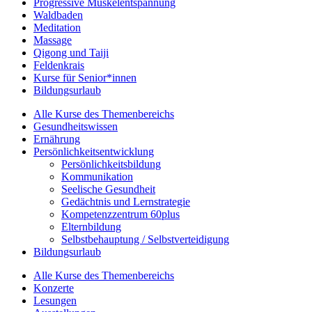
Progressive Muskelentspannung
Waldbaden
Meditation
Massage
Qigong und Taiji
Feldenkrais
Kurse für Senior*innen
Bildungsurlaub
Alle Kurse des Themenbereichs
Gesundheitswissen
Ernährung
Persönlichkeitsentwicklung
Persönlichkeitsbildung
Kommunikation
Seelische Gesundheit
Gedächtnis und Lernstrategie
Kompetenzzentrum 60plus
Elternbildung
Selbstbehauptung / Selbstverteidigung
Bildungsurlaub
Alle Kurse des Themenbereichs
Konzerte
Lesungen