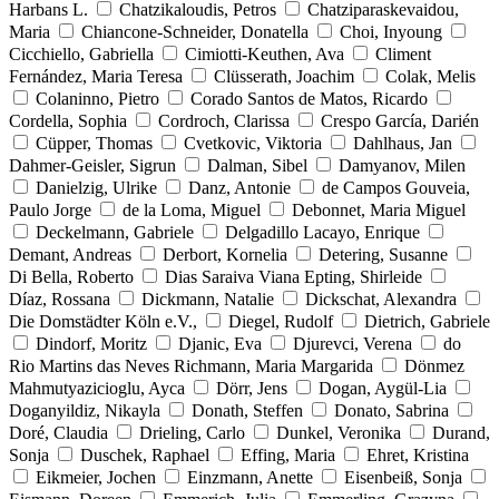
Harbans L.
Chatzikaloudis, Petros
Chatziparaskevaidou,
Maria
Chiancone-Schneider, Donatella
Choi, Inyoung
Cicchiello, Gabriella
Cimiotti-Keuthen, Ava
Climent
Fernández, Maria Teresa
Clüsserath, Joachim
Colak, Melis
Colaninno, Pietro
Corado Santos de Matos, Ricardo
Cordella, Sophia
Cordroch, Clarissa
Crespo García, Darién
Cüpper, Thomas
Cvetkovic, Viktoria
Dahlhaus, Jan
Dahmer-Geisler, Sigrun
Dalman, Sibel
Damyanov, Milen
Danielzig, Ulrike
Danz, Antonie
de Campos Gouveia,
Paulo Jorge
de la Loma, Miguel
Debonnet, Maria Miguel
Deckelmann, Gabriele
Delgadillo Lacayo, Enrique
Demant, Andreas
Derbort, Kornelia
Detering, Susanne
Di Bella, Roberto
Dias Saraiva Viana Epting, Shirleide
Díaz, Rossana
Dickmann, Natalie
Dickschat, Alexandra
Die Domstädter Köln e.V.,
Diegel, Rudolf
Dietrich, Gabriele
Dindorf, Moritz
Djanic, Eva
Djurevci, Verena
do
Rio Martins das Neves Richmann, Maria Margarida
Dönmez
Mahmutyazicioglu, Ayca
Dörr, Jens
Dogan, Aygül-Lia
Doganyildiz, Nikayla
Donath, Steffen
Donato, Sabrina
Doré, Claudia
Drieling, Carlo
Dunkel, Veronika
Durand,
Sonja
Duschek, Raphael
Effing, Maria
Ehret, Kristina
Eikmeier, Jochen
Einzmann, Anette
Eisenbeiß, Sonja