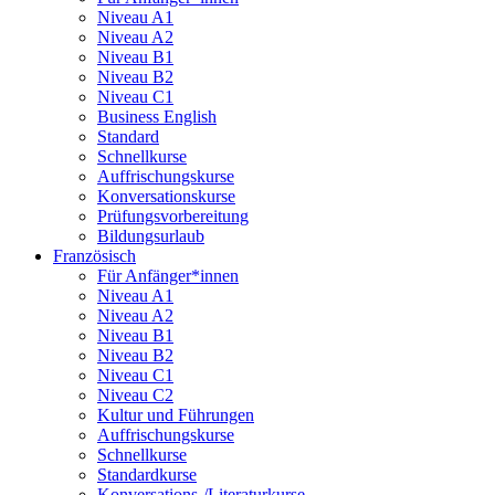
Niveau A1
Niveau A2
Niveau B1
Niveau B2
Niveau C1
Business English
Standard
Schnellkurse
Auffrischungskurse
Konversationskurse
Prüfungsvorbereitung
Bildungsurlaub
Französisch
Für Anfänger*innen
Niveau A1
Niveau A2
Niveau B1
Niveau B2
Niveau C1
Niveau C2
Kultur und Führungen
Auffrischungskurse
Schnellkurse
Standardkurse
Konversations-/Literaturkurse