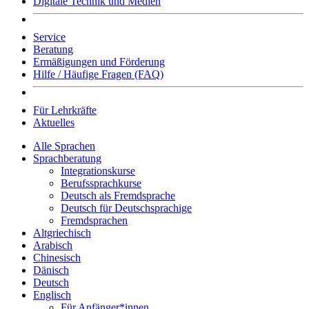
Digitale Technik und Medien
Service
Beratung
Ermäßigungen und Förderung
Hilfe / Häufige Fragen (FAQ)
Für Lehrkräfte
Aktuelles
Alle Sprachen
Sprachberatung
Integrationskurse
Berufssprachkurse
Deutsch als Fremdsprache
Deutsch für Deutschsprachige
Fremdsprachen
Altgriechisch
Arabisch
Chinesisch
Dänisch
Deutsch
Englisch
Für Anfänger*innen