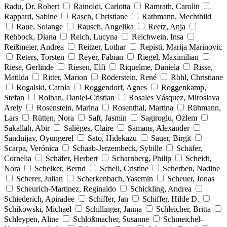
Radu, Dr. Robert
Rainoldi, Carlotta
Ramrath, Carolin
Rappard, Sabine
Rasch, Christiane
Rathmann, Mechthild
Raue, Solange
Rausch, Angelika
Reetz, Anja
Rehbock, Diana
Reich, Lucyna
Reichwein, Insa
Reißmeier, Andrea
Reitzer, Lothar
Repisti, Marija Marinovic
Reters, Torsten
Reyer, Fabian
Riegel, Maximilian
Riese, Gerlinde
Riesen, Elfi
Riquelme, Daniela
Risse,
Matilda
Ritter, Marion
Röderstein, René
Röhl, Christiane
Rogalski, Carola
Roggendorf, Agnes
Roggenkamp,
Stefan
Roiban, Daniel-Cristian
Rosales Vásquez, Miroslava
Arely
Rosenstein, Marina
Rosenthal, Martina
Rühmann,
Lars
Rütten, Nora
Saft, Jasmin
Sagiroglu, Özlem
Sakallah, Abir
Salièges, Claire
Samans, Alexander
Sanduijav, Oyungerel
Sato, Hidekazu
Sauer, Birgit
Scarpa, Verónica
Schaab-Jerzembeck, Sybille
Schäfer,
Cornelia
Schäfer, Herbert
Scharnberg, Philip
Scheidt,
Nora
Schelker, Bernd
Schell, Cristine
Scherben, Nadine
Scherer, Julian
Scherkenbach, Yasemin
Scheuer, Jonas
Scheurich-Martinez, Reginaldo
Schickling, Andrea
Schiederich, Apiradee
Schiffer, Jan
Schiffer, Hilde D.
Schikowski, Michael
Schillinger, Janna
Schleicher, Britta
Schleypen, Aline
Schloßmacher, Susanne
Schmeichel-