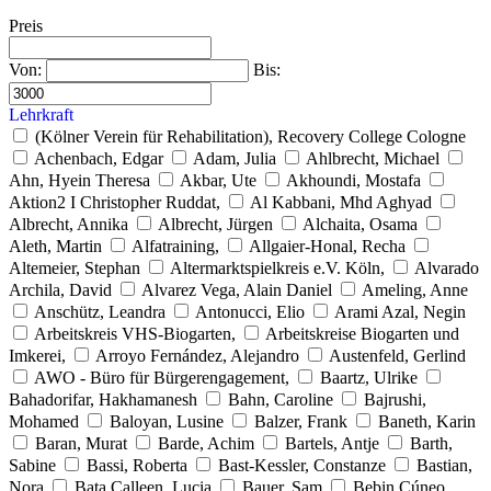
Preis
Von:
Bis:
Lehrkraft
(Kölner Verein für Rehabilitation), Recovery College Cologne
Achenbach, Edgar
Adam, Julia
Ahlbrecht, Michael
Ahn, Hyein Theresa
Akbar, Ute
Akhoundi, Mostafa
Aktion2 I Christopher Ruddat,
Al Kabbani, Mhd Aghyad
Albrecht, Annika
Albrecht, Jürgen
Alchaita, Osama
Aleth, Martin
Alfatraining,
Allgaier-Honal, Recha
Altemeier, Stephan
Altermarktspielkreis e.V. Köln,
Alvarado
Archila, David
Alvarez Vega, Alain Daniel
Ameling, Anne
Anschütz, Leandra
Antonucci, Elio
Arami Azal, Negin
Arbeitskreis VHS-Biogarten,
Arbeitskreise Biogarten und
Imkerei,
Arroyo Fernández, Alejandro
Austenfeld, Gerlind
AWO - Büro für Bürgerengagement,
Baartz, Ulrike
Bahadorifar, Hakhamanesh
Bahn, Caroline
Bajrushi,
Mohamed
Baloyan, Lusine
Balzer, Frank
Baneth, Karin
Baran, Murat
Barde, Achim
Bartels, Antje
Barth,
Sabine
Bassi, Roberta
Bast-Kessler, Constanze
Bastian,
Nora
Bata Calleen, Lucia
Bauer, Sam
Bebin Cúneo,