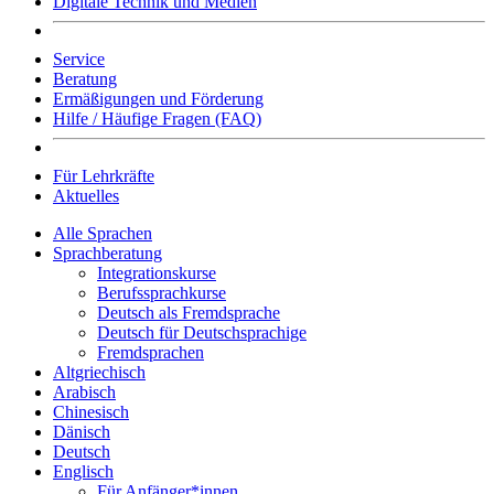
Digitale Technik und Medien
Service
Beratung
Ermäßigungen und Förderung
Hilfe / Häufige Fragen (FAQ)
Für Lehrkräfte
Aktuelles
Alle Sprachen
Sprachberatung
Integrationskurse
Berufssprachkurse
Deutsch als Fremdsprache
Deutsch für Deutschsprachige
Fremdsprachen
Altgriechisch
Arabisch
Chinesisch
Dänisch
Deutsch
Englisch
Für Anfänger*innen