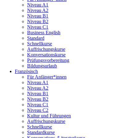
Niveau A1
Niveau A2
Niveau B1
Niveau B2
Niveau C1
Business English
Standard
Schnellkurse
Auffrischungskurse
Konversationskurse
Prüfungsvorbereitung
Bildungsurlaub
Französisch
Für Anfänger*innen
Niveau A1
Niveau A2
Niveau B1
Niveau B2
Niveau C1
Niveau C2
Kultur und Führungen
Auffrischungskurse
Schnellkurse
Standardkurse
Konversations-/Literaturkurse