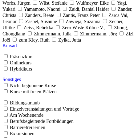
Worbs, Jürgen
Wüst, Stefanie
Wulfmeyer, Eike
Yagi,
Yukari
Yamamoto, Naomi
Zaidi, Danial Haider
Zander,
Christa
Zanders, Beate
Zantis, Franz-Peter
Zarca Val,
Leonor
Zaspel, Susanne
Zawieja, Suzanna
Zecher,
Ulrike
Zeiss, Rebekka
Zero Waste Köln e.V.,
Zhong,
Chongliang
Zimmermann, Julia
Zimmermann, Jörg
Zizi,
Joël
zum Kley, Ruth
Zylka, Jutta
Kursart
Präsenzkurs
Onlinekurs
Hybridkurs
Sonstiges
Nicht begonnene Kurse
Kurse mit freien Plätzen
Bildungsurlaub
Einzelveranstaltungen und Vorträge
Am Wochenende
Berufsbegleitende Fortbildungen
Barrierefrei lernen
Exkursionen