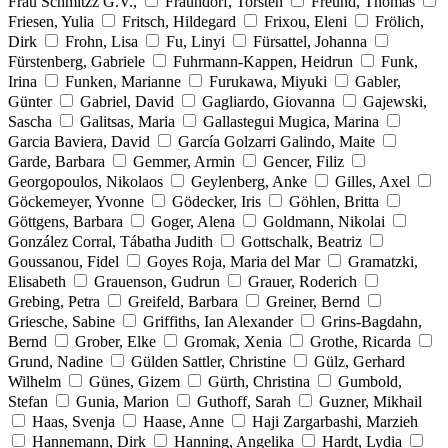
Frau Schmitzz G.V.,
Fraundorf, Torsten
Freund, Thomas
Friesen, Yulia
Fritsch, Hildegard
Frixou, Eleni
Frölich,
Dirk
Frohn, Lisa
Fu, Linyi
Fürsattel, Johanna
Fürstenberg, Gabriele
Fuhrmann-Kappen, Heidrun
Funk,
Irina
Funken, Marianne
Furukawa, Miyuki
Gabler,
Günter
Gabriel, David
Gagliardo, Giovanna
Gajewski,
Sascha
Galitsas, Maria
Gallastegui Mugica, Marina
Garcia Baviera, David
García Golzarri Galindo, Maite
Garde, Barbara
Gemmer, Armin
Gencer, Filiz
Georgopoulos, Nikolaos
Geylenberg, Anke
Gilles, Axel
Göckemeyer, Yvonne
Gödecker, Iris
Göhlen, Britta
Göttgens, Barbara
Goger, Alena
Goldmann, Nikolai
González Corral, Tábatha Judith
Gottschalk, Beatriz
Goussanou, Fidel
Goyes Roja, Maria del Mar
Gramatzki,
Elisabeth
Grauenson, Gudrun
Grauer, Roderich
Grebing, Petra
Greifeld, Barbara
Greiner, Bernd
Griesche, Sabine
Griffiths, Ian Alexander
Grins-Bagdahn,
Bernd
Grober, Elke
Gromak, Xenia
Grothe, Ricarda
Grund, Nadine
Gülden Sattler, Christine
Gülz, Gerhard
Wilhelm
Günes, Gizem
Gürth, Christina
Gumbold,
Stefan
Gunia, Marion
Guthoff, Sarah
Guzner, Mikhail
Haas, Svenja
Haase, Anne
Haji Zargarbashi, Marzieh
Hannemann, Dirk
Hanning, Angelika
Hardt, Lydia