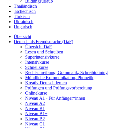
Bildungsurlaub
Thailändisch
Tschechisch
Türkisch
Ukrainisch
Ungarisch
Übersicht
Deutsch als Fremdsprache (DaF)
Übersicht DaF
Lesen und Schreiben
Superintensivkurse
Intensivkurse
Schnellkurse
Rechtschreibung, Grammatik, Schreibtraining
Mündliche Kommunikation, Phonetik
Kreativ Deutsch lernen
Prüfungen und Prüfungsvorbereitung
Onlinekurse
Niveau A1 - Für Anfänger*innen
Niveau A2
Niveau B1
Niveau B1+
Niveau B2
Niveau C1