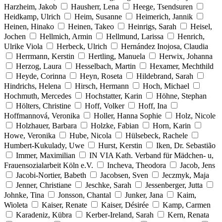
Harzheim, Jakob
Hausherr, Lena
Heege, Tsendsuren
Heidkamp, Ulrich
Heim, Susanne
Heimerich, Jannik
Heinen, Hinako
Heinen, Takeo
Heinrigs, Sarah
Heisel,
Jochen
Hellmich, Armin
Hellmund, Larissa
Henrich,
Ulrike Viola
Herbeck, Ulrich
Hernández Inojosa, Claudia
Herrmann, Kerstin
Hertling, Manuela
Herwix, Johanna
Herzog, Laura
Hesselbach, Martin
Hexamer, Mechthild
Heyde, Corinna
Heyn, Roseta
Hildebrand, Sarah
Hindrichs, Helena
Hirsch, Hermann
Hoch, Michael
Hochmuth, Mercedes
Hochstatter, Karin
Höhne, Stephan
Hölters, Christine
Hoff, Volker
Hoff, Ina
Hoffmannová, Veronika
Holler, Hanna Sophie
Holz, Nicole
Holzhauer, Barbara
Holzke, Fabian
Horn, Karin
Howe, Veronika
Hube, Nicola
Hülsebeck, Rachele
Humbert-Kukulady, Uwe
Hurst, Kerstin
Iken, Dr. Sebastião
Immer, Maximilian
IN VIA Kath. Verband für Mädchen- u,
Frauensozialarbeit Köln e.V.
Incheva, Theodora
Jacob, Jens
Jacobi-Nortier, Babeth
Jacobsen, Sven
Jeczmyk, Maja
Jenner, Christiane
Jeschke, Sarah
Jessenberger, Jutta
Johnke, Tina
Jonsson, Chantal
Junker, Jana
Kaim,
Wioleta
Kaiser, Renate
Kaiser, Désirée
Kamp, Carmen
Karadeniz, Kübra
Kerber-Ireland, Sarah
Kern, Renata