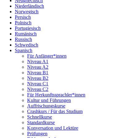
Neugriechisch
Niederländisch
Norwegisch
Persisch
Polnisch
Portugiesisch
Rumänisch
Russisch
Schwedisch
Spanisch
Für Anfänger*innen
Niveau A1
Niveau A2
Niveau B1
Niveau B2
Niveau C1
Niveau C2
Für Herkunftssprachler*innen
Kultur und Führungen
Auffrischungskurse
Crashkurs / Für das Studium
Schnellkurse
Standardkurse
Konversation und Lektüre
Prüfungen