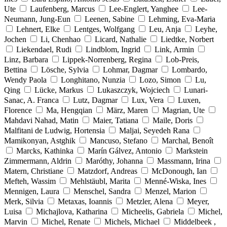
Ute
Laufenberg, Marcus
Lee-Englert, Yanghee
Lee-
Neumann, Jung-Eun
Leenen, Sabine
Lehming, Eva-Maria
Lehnert, Elke
Lentges, Wolfgang
Leu, Anja
Leyhe,
Jochen
Li, Chenhao
Licard, Nathalie
Liedtke, Norbert
Liekendael, Rudi
Lindblom, Ingrid
Link, Armin
Linz, Barbara
Lippek-Norrenberg, Regina
Lob-Preis,
Bettina
Lösche, Sylvia
Lohmar, Dagmar
Lombardo,
Wendy Paola
Longhitano, Nunzia
Lozo, Simon
Lu,
Qing
Lücke, Markus
Lukaszczyk, Wojciech
Lunari-
Sanac, A. Franca
Lutz, Dagmar
Lux, Vera
Luxen,
Florence
Ma, Hengqian
März, Maren
Magrian, Ute
Mahdavi Nahad, Matin
Maier, Tatiana
Maile, Doris
Malfitani de Ludwig, Hortensia
Maljai, Seyedeh Rana
Mamikonyan, Astghik
Mancuso, Stefano
Marchal, Benoît
Marcks, Kathinka
Marín Gálvez, Antonio
Markstein
Zimmermann, Aldrin
Maróthy, Johanna
Massmann, Irina
Matern, Christiane
Matzdorf, Andreas
McDonough, Ian
Mefteh, Wassim
Mehlstäubl, Marita
Menné-Wiska, Ines
Mennigen, Laura
Menschel, Sandra
Menzel, Marion
Merk, Silvia
Metaxas, Ioannis
Metzler, Alena
Meyer,
Luisa
Michajlova, Katharina
Micheelis, Gabriela
Michel,
Marvin
Michel, Renate
Michels, Michael
Middelbeek ,