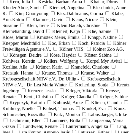
Kern, Jutta
Kesicka, Barbara Anna
Khattar, Dhruv
Kheder Abde, Samir
Kierspel, Angelina
Kieschnick, Anne
R.
Kim, Goonyoung
Kiss-Dahlmanns, Corina
Klabe,
Ann-Katrin
Klammer, David
Klaus, Nicole
Klein,
Susanne
Klein, Irene
Klein-Badali, Christine
Kleinehanding, David
Kleinert, Katja
Klie, Sabine
Klose, Martin
Kmiotek-Meier, Emilia
Knapp, Nadine
Knepper, Mechthild
Koc, Erkan
Koch, Patricia
Kölner
Freiwilligen Agentur e.V.,
Kölner VHS,
Kölner Zoo AG,
Könsgen, Deidre
Köse, Haydar
Köster, Sabine
Kohlwes, Kerstin
Kollers, Wolfgang
Korpel Myr, Avital
Kozlina, Alla
Krämer, Karin
Kranefeld, Charlotte
Kratsiuk, Hanna
Krause, Thomas
Krause, Walter
Krebsgesellschaft NRW e.V., Dr. Uhlig -
Krebsgesellschaft
NRW e.V., , Dr. Lea Maria Winter
Kreiterling, Sonja
Kreutz,
Ingeborg
Kreuzer, Jessica
Krieger, Viktoria
Krosse,
Renate
Krott, Christina
Krüger, Claudia
Krüger, Sabine
Krypczyk, Kathrin
Kubinski, Anke
Kürsch, Claudia
Kuhlmey, Noelle
Kuhsel, Thomas
Kunkel, Eva
Kunz-
Schumacher, Roswitha
Kutz, Monika
Labus-Jaeger, Ulrike
Lachmann, Ellen
Lammers, Britta
Lampasona, Maria
Grazia
Landwehr, Renate
Lanfermann, Angelika
Lang,
Ines
Lara Espino, Antonio Jesús
Latuszek, Esther
Lauer,