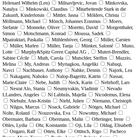
Helenard Wilhelm (Len)
Milisavljevic, Jovan
Minkovska,
Natalya
Minkowski, Claudius
Mitarbeitende Stark in die
Zukunft, Kinderlotsin
Mittler, Jasna
Mölders, Christa
Möllmann, Michael
Mönch, Johannes Erasmus
Moers,
Stefanie
Monneke, Oliver
Moretto, David
Morgenthaler,
Simon
Motschmann, Konrad
Moussa, Sadek
Mpairaktari, Paskalia
Mühlenhöver, Georg
Müller, Carsten
Müller, Marlen
Müller, Tanja
Münker, Salomé
Muno,
Lotte
Murphy&Spitz Green Capital AG ,
Mutert-Brendler,
Sabine Cécile
Muth, Carola
Mutschler, Steffen
Muzzio,
Melina
My, Andreas
Myriagkou, Angeliki
Nabuqi,
Navci
Nachbauer, Anthony
Nahke, Dennis
Najork, Lea
Nakagami, Nahoko
Nalop-Bageritz, Katrin
Nassar,
Marie-Claire
Nebe, Judith
Neck, Karin
Nehrhoff, Lars
Nesrat Alo, Stania
Neumyvakin, Vladimir
Nevado
LLandres, Angeles
Ní Labhrás, Majella
Nicodemus, Elena
Niebuhr, Ann-Kristin
Niehl, Julien
Niemann, Christoph
Nilgus, Marcus
Noack, Gabriele
Nötges, Michael
Nolte, Roland
Nouzovska, Eva
Nowottny, Michael
Obermaier, Barbara
Obermann, Malin
Ofteringer, Irene
Ohles, Lydia
Ohr, Konstantin
Oji, Lila
Oldag, Elisabeth
Ongaro, Ralf
Otten, Elke
Ottitsch, Rigo
Pacheco