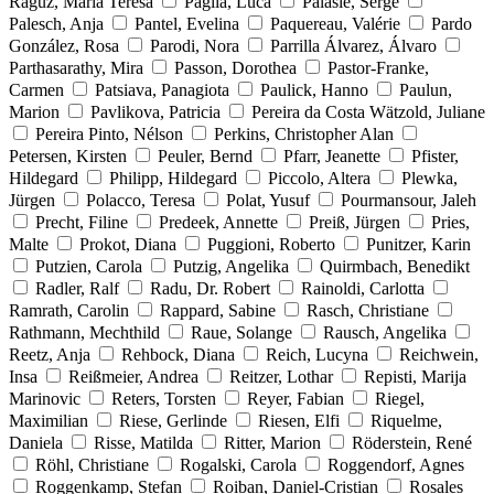
Raguz, Maria Teresa
Paglia, Luca
Palasie, Serge
Palesch, Anja
Pantel, Evelina
Paquereau, Valérie
Pardo
González, Rosa
Parodi, Nora
Parrilla Álvarez, Álvaro
Parthasarathy, Mira
Passon, Dorothea
Pastor-Franke,
Carmen
Patsiava, Panagiota
Paulick, Hanno
Paulun,
Marion
Pavlikova, Patricia
Pereira da Costa Wätzold, Juliane
Pereira Pinto, Nélson
Perkins, Christopher Alan
Petersen, Kirsten
Peuler, Bernd
Pfarr, Jeanette
Pfister,
Hildegard
Philipp, Hildegard
Piccolo, Altera
Plewka,
Jürgen
Polacco, Teresa
Polat, Yusuf
Pourmansour, Jaleh
Precht, Filine
Predeek, Annette
Preiß, Jürgen
Pries,
Malte
Prokot, Diana
Puggioni, Roberto
Punitzer, Karin
Putzien, Carola
Putzig, Angelika
Quirmbach, Benedikt
Radler, Ralf
Radu, Dr. Robert
Rainoldi, Carlotta
Ramrath, Carolin
Rappard, Sabine
Rasch, Christiane
Rathmann, Mechthild
Raue, Solange
Rausch, Angelika
Reetz, Anja
Rehbock, Diana
Reich, Lucyna
Reichwein,
Insa
Reißmeier, Andrea
Reitzer, Lothar
Repisti, Marija
Marinovic
Reters, Torsten
Reyer, Fabian
Riegel,
Maximilian
Riese, Gerlinde
Riesen, Elfi
Riquelme,
Daniela
Risse, Matilda
Ritter, Marion
Röderstein, René
Röhl, Christiane
Rogalski, Carola
Roggendorf, Agnes
Roggenkamp, Stefan
Roiban, Daniel-Cristian
Rosales