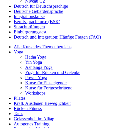
Niveau C2
Deutsch für Deutschsprachige
Deutsche Gebärdensprache
Integrationskurse
Berufssprachkurse (BSK)
Sprachprüfungen
Einbürgerungstest
Deutsch und Integration: Häufige Fragen (FAQ)
Alle Kurse des Themenbereichs
Yoga
Hatha Yoga
Yin Yoga
Ashtanga Yoga
Yoga für Rücken und Gelenke
Power Yoga
Kurse für Einsteigende
Kurse für Fortgeschrittene
Workshops
Pilates
Kraft, Ausdauer, Beweglichkeit
Rücken-Fitness
Tanz
Gelassenheit im Alltag
Autogenes Training