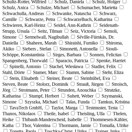
Schultz-Rotter, Wilfried
Schulz, Daniela
Schulz, Holger
Schulz, Anica
Schulze, Michael
Schumacher, Marietta
Schwachulla, Andreas
Schwanke, Natascha
Schwarz,
Camille
Schwarze, Petra
Schwarzelbach, Katharina
Schwieren, Karl-Heinz
Seidel, Ann-Kathrin
Seidenath-
Strupp, Ursula
Seitz, Tilman
Seiz, Victoria
Semoli,
Simone
Sermelwall, Nagibullah
Séville-Fürnkäs, Dr.
Daniella
Shaheen, Marah
Shiraishi, Fumiko
Shiroma,
Akiko
Siebers , Stefan
Simonetti, Antonella
Siouli-
Schöppe, Konstantinia
Sirges, Barbara
Sonnen, Felicitas
Spangenberg, Thorwald
Sparacio, Patricia
Spenke, Harriet
Spinelli, Antonio
Stachel, Wiesława
Stadler, Felix
Stahl, Dörte
Stamer, Marc
Stamm, Sabine
Stehr, Eliza
Stein, Elisabeth
Steiner, Beate
Steinhübel, Eva
Steven, Beate
Stolorz, Dominik
Strauß, Jürgen
Stroisch,
Jörg
Strotmann, Peter
Strunden, Anouchka
Strutzke,
Katharina
Stumpf, Herbert
Suhett, Weber
Szymanski,
Simone
Szyszka, Michael
Talas, Funda
Tamkus, Kristina
TavaTech GmbH,
Taylor, Marga
Testmuster, Testa
Thanos, Nikolaos
Theile, Isabel
Theisling, Ulla
Thelen,
Heike
Thibault-Manderscheid, Isabelle
Thommesen-Kähler,
Katha
Thor, Valentina
Thormann, Jamie
Tomalla, Ulrike
Tonetta, Paola
Toschka-Christ, Ulrike
Trainer, Imke