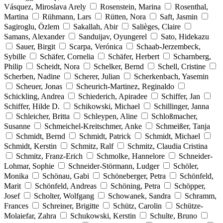
Vásquez, Miroslava Arely
Rosenstein, Marina
Rosenthal,
Martina
Rühmann, Lars
Rütten, Nora
Saft, Jasmin
Sagiroglu, Özlem
Sakallah, Abir
Salièges, Claire
Samans, Alexander
Sanduijav, Oyungerel
Sato, Hidekazu
Sauer, Birgit
Scarpa, Verónica
Schaab-Jerzembeck,
Sybille
Schäfer, Cornelia
Schäfer, Herbert
Scharnberg,
Philip
Scheidt, Nora
Schelker, Bernd
Schell, Cristine
Scherben, Nadine
Scherer, Julian
Scherkenbach, Yasemin
Scheuer, Jonas
Scheurich-Martinez, Reginaldo
Schickling, Andrea
Schiederich, Apiradee
Schiffer, Jan
Schiffer, Hilde D.
Schikowski, Michael
Schillinger, Janna
Schleicher, Britta
Schleypen, Aline
Schloßmacher,
Susanne
Schmeichel-Kreitschmer, Anke
Schmeißer, Tanja
Schmidt, Bernd
Schmidt, Patrick
Schmidt, Michael
Schmidt, Kerstin
Schmitz, Ralf
Schmitz, Claudia Cristina
Schmitz, Franz-Erich
Schmolke, Hannelore
Schneider-
Lohmar, Sophie
Schneider-Störmann, Ludger
Schöler,
Monika
Schönau, Gabi
Schöneberger, Petra
Schönfeld,
Marit
Schönfeld, Andreas
Schöning, Petra
Schöpper,
Josef
Scholter, Wolfgang
Schowanek, Sandra
Schramm,
Frances
Schreiner, Brigitte
Schütz, Carolin
Schütze-
Molaiefar, Zahra
Schukowski, Kerstin
Schulte, Bruno