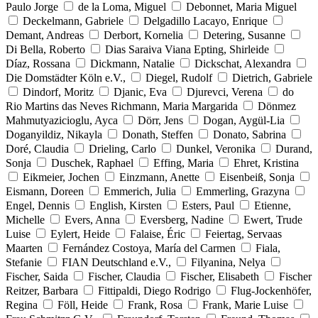
Paulo Jorge
de la Loma, Miguel
Debonnet, Maria Miguel
Deckelmann, Gabriele
Delgadillo Lacayo, Enrique
Demant, Andreas
Derbort, Kornelia
Detering, Susanne
Di Bella, Roberto
Dias Saraiva Viana Epting, Shirleide
Díaz, Rossana
Dickmann, Natalie
Dickschat, Alexandra
Die Domstädter Köln e.V.,
Diegel, Rudolf
Dietrich, Gabriele
Dindorf, Moritz
Djanic, Eva
Djurevci, Verena
do
Rio Martins das Neves Richmann, Maria Margarida
Dönmez
Mahmutyazicioglu, Ayca
Dörr, Jens
Dogan, Aygül-Lia
Doganyildiz, Nikayla
Donath, Steffen
Donato, Sabrina
Doré, Claudia
Drieling, Carlo
Dunkel, Veronika
Durand,
Sonja
Duschek, Raphael
Effing, Maria
Ehret, Kristina
Eikmeier, Jochen
Einzmann, Anette
Eisenbeiß, Sonja
Eismann, Doreen
Emmerich, Julia
Emmerling, Grazyna
Engel, Dennis
English, Kirsten
Esters, Paul
Etienne,
Michelle
Evers, Anna
Eversberg, Nadine
Ewert, Trude
Luise
Eylert, Heide
Falaise, Éric
Feiertag, Servaas
Maarten
Fernández Costoya, María del Carmen
Fiala,
Stefanie
FIAN Deutschland e.V.,
Filyanina, Nelya
Fischer, Saida
Fischer, Claudia
Fischer, Elisabeth
Fischer
Reitzer, Barbara
Fittipaldi, Diego Rodrigo
Flug-Jockenhöfer,
Regina
Föll, Heide
Frank, Rosa
Frank, Marie Luise