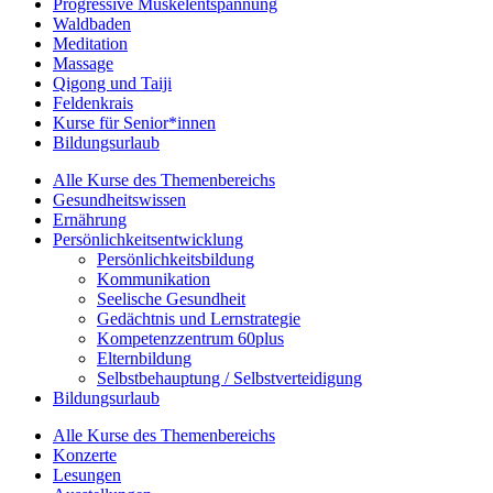
Progressive Muskelentspannung
Waldbaden
Meditation
Massage
Qigong und Taiji
Feldenkrais
Kurse für Senior*innen
Bildungsurlaub
Alle Kurse des Themenbereichs
Gesundheitswissen
Ernährung
Persönlichkeitsentwicklung
Persönlichkeitsbildung
Kommunikation
Seelische Gesundheit
Gedächtnis und Lernstrategie
Kompetenzzentrum 60plus
Elternbildung
Selbstbehauptung / Selbstverteidigung
Bildungsurlaub
Alle Kurse des Themenbereichs
Konzerte
Lesungen