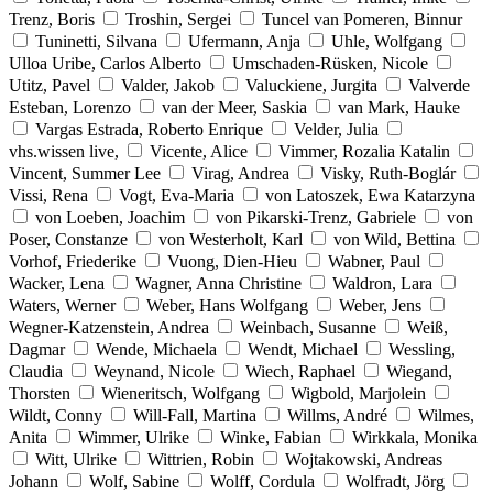
Trenz, Boris
Troshin, Sergei
Tuncel van Pomeren, Binnur
Tuninetti, Silvana
Ufermann, Anja
Uhle, Wolfgang
Ulloa Uribe, Carlos Alberto
Umschaden-Rüsken, Nicole
Utitz, Pavel
Valder, Jakob
Valuckiene, Jurgita
Valverde
Esteban, Lorenzo
van der Meer, Saskia
van Mark, Hauke
Vargas Estrada, Roberto Enrique
Velder, Julia
vhs.wissen live,
Vicente, Alice
Vimmer, Rozalia Katalin
Vincent, Summer Lee
Virag, Andrea
Visky, Ruth-Boglár
Vissi, Rena
Vogt, Eva-Maria
von Latoszek, Ewa Katarzyna
von Loeben, Joachim
von Pikarski-Trenz, Gabriele
von
Poser, Constanze
von Westerholt, Karl
von Wild, Bettina
Vorhof, Friederike
Vuong, Dien-Hieu
Wabner, Paul
Wacker, Lena
Wagner, Anna Christine
Waldron, Lara
Waters, Werner
Weber, Hans Wolfgang
Weber, Jens
Wegner-Katzenstein, Andrea
Weinbach, Susanne
Weiß,
Dagmar
Wende, Michaela
Wendt, Michael
Wessling,
Claudia
Weynand, Nicole
Wiech, Raphael
Wiegand,
Thorsten
Wieneritsch, Wolfgang
Wigbold, Marjolein
Wildt, Conny
Will-Fall, Martina
Willms, André
Wilmes,
Anita
Wimmer, Ulrike
Winke, Fabian
Wirkkala, Monika
Witt, Ulrike
Wittrien, Robin
Wojtakowski, Andreas
Johann
Wolf, Sabine
Wolff, Cordula
Wolfradt, Jörg