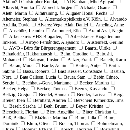
Aktion2 I Christopher Ruddat,
Al Kabbani, Mhd Aghyad
Albrecht, Annika
Albrecht, Jürgen
Alchaita, Osama
Aleth, Martin
Alfatraining,
Allgaier-Honal, Recha
Altemeier, Stephan
Altermarktspielkreis e.V. Köln,
Alvarado
Archila, David
Alvarez Vega, Alain Daniel
Ameling, Anne
Anschütz, Leandra
Antonucci, Elio
Arami Azal, Negin
Arbeitskreis VHS-Biogarten,
Arbeitskreise Biogarten und
Imkerei,
Arroyo Fernández, Alejandro
Austenfeld, Gerlind
AWO - Büro für Bürgerengagement,
Baartz, Ulrike
Bahadorifar, Hakhamanesh
Bahn, Caroline
Bajrushi,
Mohamed
Baloyan, Lusine
Balzer, Frank
Baneth, Karin
Baran, Murat
Barde, Achim
Bartels, Antje
Barth,
Sabine
Bassi, Roberta
Bast-Kessler, Constanze
Bastian,
Nora
Bata Calleen, Lucia
Bauer, Sam
Bebin Cúneo,
Sergio
Bechhaus-Gerst, Marianne
Becker, Martina
Becker, Helga
Becker, Thomas
Beeres, Kassandra
Beltzig, Gregor
Bendel, Hannah
Bender, Larissa
Berg-
Breuer, Iben
Bernhard, Andrea
Berscheid-Kimeridze, Irma
Beselt, Sascha
Beth, Brunni
Beyer, Kristina
Bierschenk, Florian
Biert, Angelika
Bitter, Christian
Blaß, Bettina
Blažinec, Martina
Blum, Julia
Blum,
Dominik
Blum, Oliver
Bocian, Thomas
Böhmelmann,
Ulrike
Böhmer, Ekkard
Börsch, Thorsten
Bösterling,