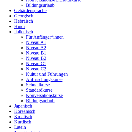
Bildungsurlaub
Gebärdensprache
Georgisch
Hebräisch
Hindi
Italienisch
Für Anfänger*innen
Niveau A1
Niveau A2
Niveau B1
Niveau B2
Niveau C1
Niveau C2
Kultur und Führungen
Auffrischungskurse
Schnellkurse
Standardkurse
Konversationskurse
Bildungsurlaub
Japanisch
Koreanisch
Kroatisch
Kurdisch
Latein