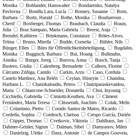
Monika
Bohlander, Hanswalter
Bondarenko, Natalya
Pavlovna
Bonilla Lara, Lucía
Bonney, Susanne
Born,
Barbara
Bortz, Harald
Bothe, Monika
Bouharroun ,
Cherif
Boxberger, Thomas
Braubach, Claudia
Braun,
Julia
Braz Sampaio, Maria Gabriela
Breest, Anja
Brendel, Kathleen
Brinkmann, Constanze
Brites-Alves,
Telma
Bruno, Mirella
Budde, Cornelia
Bühler, Nils
Bünger, Ellen
Büro für Öffentlichkeitsbeteiligung,
Bugdahn,
Monika
Buggisch, Barbara
Bui, Hoang
Bullmahn,
Annika
Burger, Joerg
Burova, Anna
Busch, Tanja
Bustreo, Giulia
Calenberg, Bernadette
Calleen, Florine
Cárcamo Zúñiga, Camilo
Carkin, Arzu
Caso, Cordula
Castelo Martínez, Ana Belén
Ceylan, Hüseyin
Chandna,
Harbans L.
Chatzikaloudis, Petros
Chatziparaskevaidou,
Maria
Chiancone-Schneider, Donatella
Choi, Inyoung
Cicchiello, Gabriella
Cimiotti-Keuthen, Ava
Climent
Fernández, Maria Teresa
Clüsserath, Joachim
Colak, Melis
Colaninno, Pietro
Corado Santos de Matos, Ricardo
Cordella, Sophia
Cordroch, Clarissa
Crespo García, Darién
Cüpper, Thomas
Cvetkovic, Viktoria
Dahlhaus, Jan
Dahmer-Geisler, Sigrun
Dalman, Sibel
Damyanov, Milen
Danielzig, Ulrike
Danz, Antonie
de Campos Gouveia,