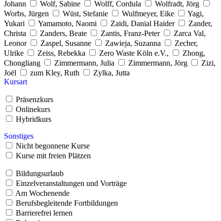
Johann
Wolf, Sabine
Wolff, Cordula
Wolfradt, Jörg
Worbs, Jürgen
Wüst, Stefanie
Wulfmeyer, Eike
Yagi,
Yukari
Yamamoto, Naomi
Zaidi, Danial Haider
Zander,
Christa
Zanders, Beate
Zantis, Franz-Peter
Zarca Val,
Leonor
Zaspel, Susanne
Zawieja, Suzanna
Zecher,
Ulrike
Zeiss, Rebekka
Zero Waste Köln e.V.,
Zhong,
Chongliang
Zimmermann, Julia
Zimmermann, Jörg
Zizi,
Joël
zum Kley, Ruth
Zylka, Jutta
Kursart
Präsenzkurs
Onlinekurs
Hybridkurs
Sonstiges
Nicht begonnene Kurse
Kurse mit freien Plätzen
Bildungsurlaub
Einzelveranstaltungen und Vorträge
Am Wochenende
Berufsbegleitende Fortbildungen
Barrierefrei lernen