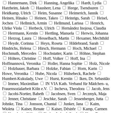
Hannemann, Dirk
Hanning, Angelika
Hardt, Lydia
Harzheim, Jakob
Hausherr, Lena
Heege, Tsendsuren
Heidkamp, Ulrich
Heim, Susanne
Heimerich, Jannik
Heinen, Hinako
Heinen, Takeo
Heinrigs, Sarah
Heisel,
Jochen
Hellmich, Armin
Hellmund, Larissa
Henrich,
Ulrike Viola
Herbeck, Ulrich
Hernández Inojosa, Claudia
Herrmann, Kerstin
Hertling, Manuela
Herwix, Johanna
Herzog, Laura
Hesselbach, Martin
Hexamer, Mechthild
Heyde, Corinna
Heyn, Roseta
Hildebrand, Sarah
Hindrichs, Helena
Hirsch, Hermann
Hoch, Michael
Hochmuth, Mercedes
Hochstatter, Karin
Höhne, Stephan
Hölters, Christine
Hoff, Volker
Hoff, Ina
Hoffmannová, Veronika
Holler, Hanna Sophie
Holz, Nicole
Holzhauer, Barbara
Holzke, Fabian
Horn, Karin
Howe, Veronika
Hube, Nicola
Hülsebeck, Rachele
Humbert-Kukulady, Uwe
Hurst, Kerstin
Iken, Dr. Sebastião
Immer, Maximilian
IN VIA Kath. Verband für Mädchen- u,
Frauensozialarbeit Köln e.V.
Incheva, Theodora
Jacob, Jens
Jacobi-Nortier, Babeth
Jacobsen, Sven
Jeczmyk, Maja
Jenner, Christiane
Jeschke, Sarah
Jessenberger, Jutta
Johnke, Tina
Jonsson, Chantal
Junker, Jana
Kaim,
Wioleta
Kaiser, Renate
Kaiser, Désirée
Kamp, Carmen