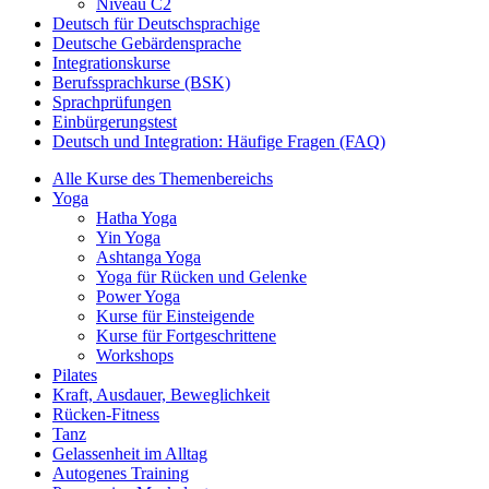
Niveau C2
Deutsch für Deutschsprachige
Deutsche Gebärdensprache
Integrationskurse
Berufssprachkurse (BSK)
Sprachprüfungen
Einbürgerungstest
Deutsch und Integration: Häufige Fragen (FAQ)
Alle Kurse des Themenbereichs
Yoga
Hatha Yoga
Yin Yoga
Ashtanga Yoga
Yoga für Rücken und Gelenke
Power Yoga
Kurse für Einsteigende
Kurse für Fortgeschrittene
Workshops
Pilates
Kraft, Ausdauer, Beweglichkeit
Rücken-Fitness
Tanz
Gelassenheit im Alltag
Autogenes Training