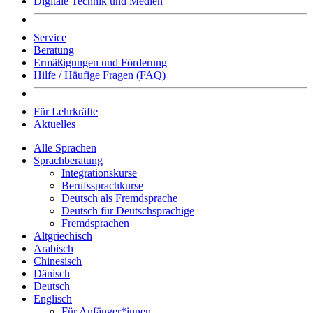
Digitale Technik und Medien
Service
Beratung
Ermäßigungen und Förderung
Hilfe / Häufige Fragen (FAQ)
Für Lehrkräfte
Aktuelles
Alle Sprachen
Sprachberatung
Integrationskurse
Berufssprachkurse
Deutsch als Fremdsprache
Deutsch für Deutschsprachige
Fremdsprachen
Altgriechisch
Arabisch
Chinesisch
Dänisch
Deutsch
Englisch
Für Anfänger*innen