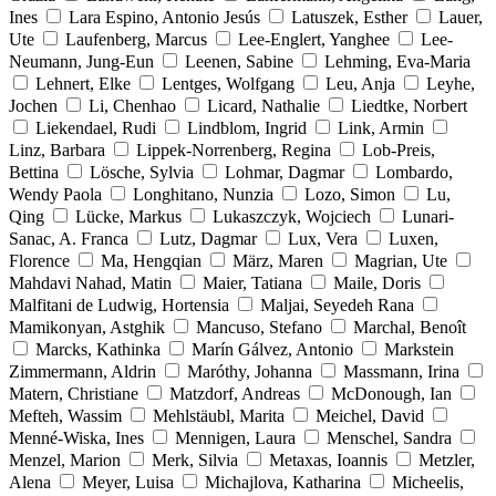
Ines
Lara Espino, Antonio Jesús
Latuszek, Esther
Lauer,
Ute
Laufenberg, Marcus
Lee-Englert, Yanghee
Lee-
Neumann, Jung-Eun
Leenen, Sabine
Lehming, Eva-Maria
Lehnert, Elke
Lentges, Wolfgang
Leu, Anja
Leyhe,
Jochen
Li, Chenhao
Licard, Nathalie
Liedtke, Norbert
Liekendael, Rudi
Lindblom, Ingrid
Link, Armin
Linz, Barbara
Lippek-Norrenberg, Regina
Lob-Preis,
Bettina
Lösche, Sylvia
Lohmar, Dagmar
Lombardo,
Wendy Paola
Longhitano, Nunzia
Lozo, Simon
Lu,
Qing
Lücke, Markus
Lukaszczyk, Wojciech
Lunari-
Sanac, A. Franca
Lutz, Dagmar
Lux, Vera
Luxen,
Florence
Ma, Hengqian
März, Maren
Magrian, Ute
Mahdavi Nahad, Matin
Maier, Tatiana
Maile, Doris
Malfitani de Ludwig, Hortensia
Maljai, Seyedeh Rana
Mamikonyan, Astghik
Mancuso, Stefano
Marchal, Benoît
Marcks, Kathinka
Marín Gálvez, Antonio
Markstein
Zimmermann, Aldrin
Maróthy, Johanna
Massmann, Irina
Matern, Christiane
Matzdorf, Andreas
McDonough, Ian
Mefteh, Wassim
Mehlstäubl, Marita
Meichel, David
Menné-Wiska, Ines
Mennigen, Laura
Menschel, Sandra
Menzel, Marion
Merk, Silvia
Metaxas, Ioannis
Metzler,
Alena
Meyer, Luisa
Michajlova, Katharina
Micheelis,