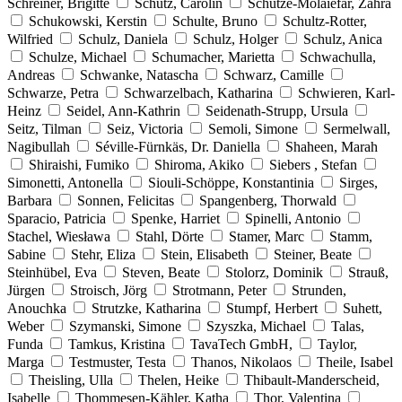
Schreiner, Brigitte
Schütz, Carolin
Schütze-Molaiefar, Zahra
Schukowski, Kerstin
Schulte, Bruno
Schultz-Rotter,
Wilfried
Schulz, Daniela
Schulz, Holger
Schulz, Anica
Schulze, Michael
Schumacher, Marietta
Schwachulla,
Andreas
Schwanke, Natascha
Schwarz, Camille
Schwarze, Petra
Schwarzelbach, Katharina
Schwieren, Karl-
Heinz
Seidel, Ann-Kathrin
Seidenath-Strupp, Ursula
Seitz, Tilman
Seiz, Victoria
Semoli, Simone
Sermelwall,
Nagibullah
Séville-Fürnkäs, Dr. Daniella
Shaheen, Marah
Shiraishi, Fumiko
Shiroma, Akiko
Siebers , Stefan
Simonetti, Antonella
Siouli-Schöppe, Konstantinia
Sirges,
Barbara
Sonnen, Felicitas
Spangenberg, Thorwald
Sparacio, Patricia
Spenke, Harriet
Spinelli, Antonio
Stachel, Wiesława
Stahl, Dörte
Stamer, Marc
Stamm,
Sabine
Stehr, Eliza
Stein, Elisabeth
Steiner, Beate
Steinhübel, Eva
Steven, Beate
Stolorz, Dominik
Strauß,
Jürgen
Stroisch, Jörg
Strotmann, Peter
Strunden,
Anouchka
Strutzke, Katharina
Stumpf, Herbert
Suhett,
Weber
Szymanski, Simone
Szyszka, Michael
Talas,
Funda
Tamkus, Kristina
TavaTech GmbH,
Taylor,
Marga
Testmuster, Testa
Thanos, Nikolaos
Theile, Isabel
Theisling, Ulla
Thelen, Heike
Thibault-Manderscheid,
Isabelle
Thommesen-Kähler, Katha
Thor, Valentina