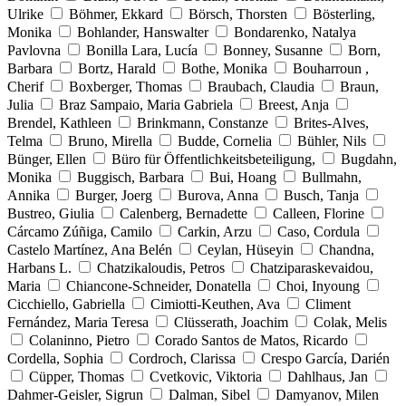
Ulrike
Böhmer, Ekkard
Börsch, Thorsten
Bösterling,
Monika
Bohlander, Hanswalter
Bondarenko, Natalya
Pavlovna
Bonilla Lara, Lucía
Bonney, Susanne
Born,
Barbara
Bortz, Harald
Bothe, Monika
Bouharroun ,
Cherif
Boxberger, Thomas
Braubach, Claudia
Braun,
Julia
Braz Sampaio, Maria Gabriela
Breest, Anja
Brendel, Kathleen
Brinkmann, Constanze
Brites-Alves,
Telma
Bruno, Mirella
Budde, Cornelia
Bühler, Nils
Bünger, Ellen
Büro für Öffentlichkeitsbeteiligung,
Bugdahn,
Monika
Buggisch, Barbara
Bui, Hoang
Bullmahn,
Annika
Burger, Joerg
Burova, Anna
Busch, Tanja
Bustreo, Giulia
Calenberg, Bernadette
Calleen, Florine
Cárcamo Zúñiga, Camilo
Carkin, Arzu
Caso, Cordula
Castelo Martínez, Ana Belén
Ceylan, Hüseyin
Chandna,
Harbans L.
Chatzikaloudis, Petros
Chatziparaskevaidou,
Maria
Chiancone-Schneider, Donatella
Choi, Inyoung
Cicchiello, Gabriella
Cimiotti-Keuthen, Ava
Climent
Fernández, Maria Teresa
Clüsserath, Joachim
Colak, Melis
Colaninno, Pietro
Corado Santos de Matos, Ricardo
Cordella, Sophia
Cordroch, Clarissa
Crespo García, Darién
Cüpper, Thomas
Cvetkovic, Viktoria
Dahlhaus, Jan
Dahmer-Geisler, Sigrun
Dalman, Sibel
Damyanov, Milen