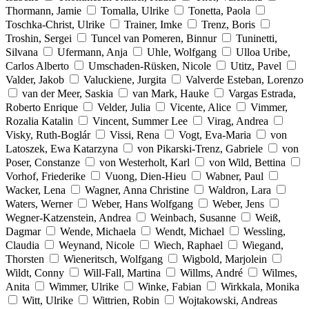
Thormann, Jamie
Tomalla, Ulrike
Tonetta, Paola
Toschka-Christ, Ulrike
Trainer, Imke
Trenz, Boris
Troshin, Sergei
Tuncel van Pomeren, Binnur
Tuninetti,
Silvana
Ufermann, Anja
Uhle, Wolfgang
Ulloa Uribe,
Carlos Alberto
Umschaden-Rüsken, Nicole
Utitz, Pavel
Valder, Jakob
Valuckiene, Jurgita
Valverde Esteban, Lorenzo
van der Meer, Saskia
van Mark, Hauke
Vargas Estrada,
Roberto Enrique
Velder, Julia
Vicente, Alice
Vimmer,
Rozalia Katalin
Vincent, Summer Lee
Virag, Andrea
Visky, Ruth-Boglár
Vissi, Rena
Vogt, Eva-Maria
von
Latoszek, Ewa Katarzyna
von Pikarski-Trenz, Gabriele
von
Poser, Constanze
von Westerholt, Karl
von Wild, Bettina
Vorhof, Friederike
Vuong, Dien-Hieu
Wabner, Paul
Wacker, Lena
Wagner, Anna Christine
Waldron, Lara
Waters, Werner
Weber, Hans Wolfgang
Weber, Jens
Wegner-Katzenstein, Andrea
Weinbach, Susanne
Weiß,
Dagmar
Wende, Michaela
Wendt, Michael
Wessling,
Claudia
Weynand, Nicole
Wiech, Raphael
Wiegand,
Thorsten
Wieneritsch, Wolfgang
Wigbold, Marjolein
Wildt, Conny
Will-Fall, Martina
Willms, André
Wilmes,
Anita
Wimmer, Ulrike
Winke, Fabian
Wirkkala, Monika
Witt, Ulrike
Wittrien, Robin
Wojtakowski, Andreas