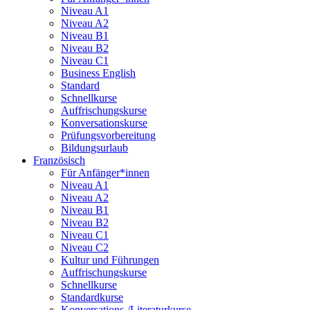
Niveau A1
Niveau A2
Niveau B1
Niveau B2
Niveau C1
Business English
Standard
Schnellkurse
Auffrischungskurse
Konversationskurse
Prüfungsvorbereitung
Bildungsurlaub
Französisch
Für Anfänger*innen
Niveau A1
Niveau A2
Niveau B1
Niveau B2
Niveau C1
Niveau C2
Kultur und Führungen
Auffrischungskurse
Schnellkurse
Standardkurse
Konversations-/Literaturkurse