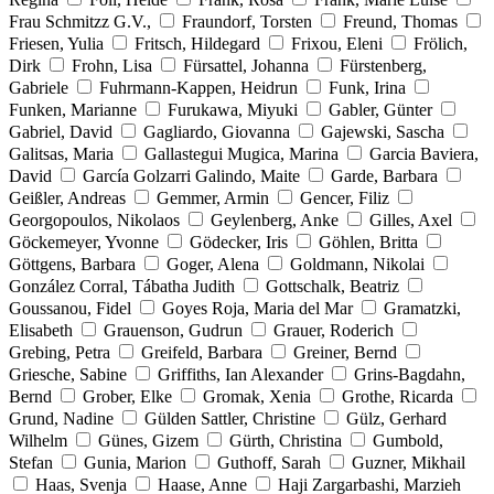
Frau Schmitzz G.V.,
Fraundorf, Torsten
Freund, Thomas
Friesen, Yulia
Fritsch, Hildegard
Frixou, Eleni
Frölich,
Dirk
Frohn, Lisa
Fürsattel, Johanna
Fürstenberg,
Gabriele
Fuhrmann-Kappen, Heidrun
Funk, Irina
Funken, Marianne
Furukawa, Miyuki
Gabler, Günter
Gabriel, David
Gagliardo, Giovanna
Gajewski, Sascha
Galitsas, Maria
Gallastegui Mugica, Marina
Garcia Baviera,
David
García Golzarri Galindo, Maite
Garde, Barbara
Geißler, Andreas
Gemmer, Armin
Gencer, Filiz
Georgopoulos, Nikolaos
Geylenberg, Anke
Gilles, Axel
Göckemeyer, Yvonne
Gödecker, Iris
Göhlen, Britta
Göttgens, Barbara
Goger, Alena
Goldmann, Nikolai
González Corral, Tábatha Judith
Gottschalk, Beatriz
Goussanou, Fidel
Goyes Roja, Maria del Mar
Gramatzki,
Elisabeth
Grauenson, Gudrun
Grauer, Roderich
Grebing, Petra
Greifeld, Barbara
Greiner, Bernd
Griesche, Sabine
Griffiths, Ian Alexander
Grins-Bagdahn,
Bernd
Grober, Elke
Gromak, Xenia
Grothe, Ricarda
Grund, Nadine
Gülden Sattler, Christine
Gülz, Gerhard
Wilhelm
Günes, Gizem
Gürth, Christina
Gumbold,
Stefan
Gunia, Marion
Guthoff, Sarah
Guzner, Mikhail
Haas, Svenja
Haase, Anne
Haji Zargarbashi, Marzieh