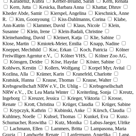
Karadeniz, Kübra
Kerber-Ireland, Sarah
Kern, Renata
Kern, Jutta
Kesicka, Barbara Anna
Khattar, Dhruv
Kheder Abde, Samir
Kierspel, Angelina
Kieschnick, Anne
R.
Kim, Goonyoung
Kiss-Dahlmanns, Corina
Klabe,
Ann-Katrin
Klammer, David
Klaus, Nicole
Klein,
Susanne
Klein, Irene
Klein-Badali, Christine
Kleinehanding, David
Kleinert, Katja
Klie, Sabine
Klose, Martin
Kmiotek-Meier, Emilia
Knapp, Nadine
Knepper, Mechthild
Koc, Erkan
Koch, Patricia
Kölner
Freiwilligen Agentur e.V.,
Kölner VHS,
Kölner Zoo AG,
Könsgen, Deidre
Köse, Haydar
Köster, Sabine
Kohlwes, Kerstin
Kollers, Wolfgang
Korpel Myr, Avital
Kozlina, Alla
Krämer, Karin
Kranefeld, Charlotte
Kratsiuk, Hanna
Krause, Thomas
Krause, Walter
Krebsgesellschaft NRW e.V., Dr. Uhlig -
Krebsgesellschaft
NRW e.V., , Dr. Lea Maria Winter
Kreiterling, Sonja
Kreutz,
Ingeborg
Kreuzer, Jessica
Krieger, Viktoria
Krosse,
Renate
Krott, Christina
Krüger, Claudia
Krüger, Sabine
Krypczyk, Kathrin
Kubinski, Anke
Kürsch, Claudia
Kuhlmey, Noelle
Kuhsel, Thomas
Kunkel, Eva
Kunz-
Schumacher, Roswitha
Kutz, Monika
Labus-Jaeger, Ulrike
Lachmann, Ellen
Lammers, Britta
Lampasona, Maria
Grazia
Landwehr, Renate
Lanfermann, Angelika
Lang,