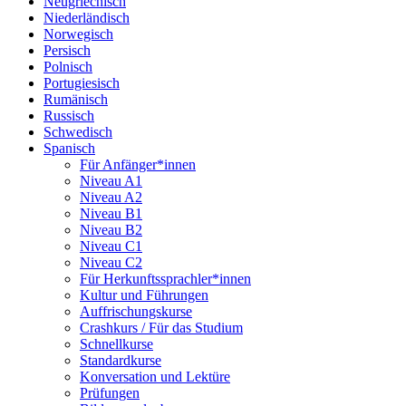
Neugriechisch
Niederländisch
Norwegisch
Persisch
Polnisch
Portugiesisch
Rumänisch
Russisch
Schwedisch
Spanisch
Für Anfänger*innen
Niveau A1
Niveau A2
Niveau B1
Niveau B2
Niveau C1
Niveau C2
Für Herkunftssprachler*innen
Kultur und Führungen
Auffrischungskurse
Crashkurs / Für das Studium
Schnellkurse
Standardkurse
Konversation und Lektüre
Prüfungen