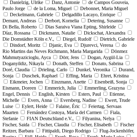
Danielzig, Ulrike
Danz, Antonie
de Campos Gouveia,
Paulo Jorge
de la Loma, Miguel
Debonnet, Maria Miguel
Deckelmann, Gabriele
Delgadillo Lacayo, Enrique
Demant, Andreas
Derbort, Kornelia
Detering, Susanne
Di Bella, Roberto
Dias Saraiva Viana Epting, Shirleide
Díaz, Rossana
Dickmann, Natalie
Dickschat, Alexandra
Die Domstädter Köln e.V.,
Diegel, Rudolf
Dietrich, Gabriele
Dindorf, Moritz
Djanic, Eva
Djurevci, Verena
do
Rio Martins das Neves Richmann, Maria Margarida
Dönmez
Mahmutyazicioglu, Ayca
Dörr, Jens
Dogan, Aygül-Lia
Doganyildiz, Nikayla
Donath, Steffen
Donato, Sabrina
Doré, Claudia
Drieling, Carlo
Dunkel, Veronika
Durand,
Sonja
Duschek, Raphael
Effing, Maria
Ehret, Kristina
Eikmeier, Jochen
Einzmann, Anette
Eisenbeiß, Sonja
Eismann, Doreen
Emmerich, Julia
Emmerling, Grazyna
Engel, Dennis
English, Kirsten
Esters, Paul
Etienne,
Michelle
Evers, Anna
Eversberg, Nadine
Ewert, Trude
Luise
Eylert, Heide
Falaise, Éric
Feiertag, Servaas
Maarten
Fernández Costoya, María del Carmen
Fiala,
Stefanie
FIAN Deutschland e.V.,
Filyanina, Nelya
Fischer, Saida
Fischer, Claudia
Fischer, Elisabeth
Fischer
Reitzer, Barbara
Fittipaldi, Diego Rodrigo
Flug-Jockenhöfer,
Regina
Föll, Heide
Frank, Rosa
Frank, Marie Luise