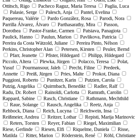
Ottitsch, Rigo
Pacheco Raguz, Maria Teresa
Paglia, Luca
Palasie, Serge
Palesch, Anja
Pantel, Evelina
Paquereau, Valérie
Pardo González, Rosa
Parodi, Nora
Parrilla Álvarez, Álvaro
Parthasarathy, Mira
Passon,
Dorothea
Pastor-Franke, Carmen
Patsiava, Panagiota
Paulick, Hanno
Paulun, Marion
Pavlikova, Patricia
Pereira da Costa Wätzold, Juliane
Pereira Pinto, Nélson
Perkins, Christopher Alan
Petersen, Kirsten
Peuler, Bernd
Pfarr, Jeanette
Pfister, Hildegard
Philipp, Hildegard
Piccolo, Altera
Plewka, Jürgen
Polacco, Teresa
Polat,
Yusuf
Pourmansour, Jaleh
Precht, Filine
Predeek,
Annette
Preiß, Jürgen
Pries, Malte
Prokot, Diana
Puggioni, Roberto
Punitzer, Karin
Putzien, Carola
Putzig, Angelika
Quirmbach, Benedikt
Radler, Ralf
Radu, Dr. Robert
Rainoldi, Carlotta
Ramrath, Carolin
Rappard, Sabine
Rasch, Christiane
Rathmann, Mechthild
Raue, Solange
Rausch, Angelika
Reetz, Anja
Rehbock, Diana
Reich, Lucyna
Reichwein, Insa
Reißmeier, Andrea
Reitzer, Lothar
Repisti, Marija Marinovic
Reters, Torsten
Reyer, Fabian
Riegel, Maximilian
Riese, Gerlinde
Riesen, Elfi
Riquelme, Daniela
Risse,
Matilda
Ritter, Marion
Röderstein, René
Röhl, Christiane