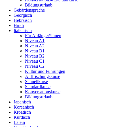
Bildungsurlaub
Gebärdensprache
Georgisch
Hebräisch
Hindi
Italienisch
Für Anfänger*innen
Niveau A1
Niveau A2
Niveau B1
Niveau B2
Niveau C1
Niveau C2
Kultur und Führungen
Auffrischungskurse
Schnellkurse
Standardkurse
Konversationskurse
Bildungsurlaub
Japanisch
Koreanisch
Kroatisch
Kurdisch
Latein