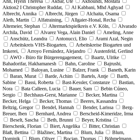
Ahn, Hyein Theresa
Akbar, Ute
Akhoundi, Mostafa
Aktion2 I Christopher Ruddat,
Al Kabbani, Mhd Aghyad
Albrecht, Annika
Albrecht, Jürgen
Alchaita, Osama
Aleth, Martin
Alfatraining,
Allgaier-Honal, Recha
Altemeier, Stephan
Altermarktspielkreis e.V. Köln,
Alvarado
Archila, David
Alvarez Vega, Alain Daniel
Ameling, Anne
Anschütz, Leandra
Antonucci, Elio
Arami Azal, Negin
Arbeitskreis VHS-Biogarten,
Arbeitskreise Biogarten und
Imkerei,
Arroyo Fernández, Alejandro
Austenfeld, Gerlind
AWO - Büro für Bürgerengagement,
Baartz, Ulrike
Bahadorifar, Hakhamanesh
Bahn, Caroline
Bajrushi,
Mohamed
Baloyan, Lusine
Balzer, Frank
Baneth, Karin
Baran, Murat
Barde, Achim
Bartels, Antje
Barth,
Sabine
Bassi, Roberta
Bast-Kessler, Constanze
Bastian,
Nora
Bata Calleen, Lucia
Bauer, Sam
Bebin Cúneo,
Sergio
Bechhaus-Gerst, Marianne
Becker, Martina
Becker, Helga
Becker, Thomas
Beeres, Kassandra
Beltzig, Gregor
Bendel, Hannah
Bender, Larissa
Berg-
Breuer, Iben
Bernhard, Andrea
Berscheid-Kimeridze, Irma
Beselt, Sascha
Beth, Brunni
Beyer, Kristina
Bierschenk, Florian
Biert, Angelika
Bitter, Christian
Blaß, Bettina
Blažinec, Martina
Blum, Julia
Blum,
Dominik
Blum, Oliver
Bocian, Thomas
Böhmelmann,