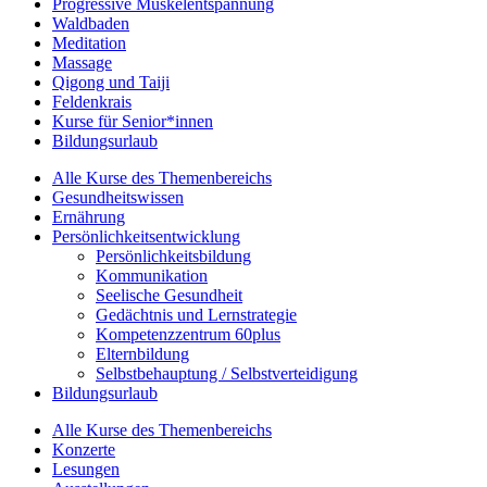
Progressive Muskelentspannung
Waldbaden
Meditation
Massage
Qigong und Taiji
Feldenkrais
Kurse für Senior*innen
Bildungsurlaub
Alle Kurse des Themenbereichs
Gesundheitswissen
Ernährung
Persönlichkeitsentwicklung
Persönlichkeitsbildung
Kommunikation
Seelische Gesundheit
Gedächtnis und Lernstrategie
Kompetenzzentrum 60plus
Elternbildung
Selbstbehauptung / Selbstverteidigung
Bildungsurlaub
Alle Kurse des Themenbereichs
Konzerte
Lesungen