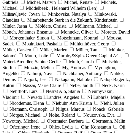
Gabriela
Michel, Marvin
Michel, Renate
Michels,
Michael
Middelbeek , Helenard Wilhelm (Len)
Milisavljevic, Jovan
Minkovska, Natalya
Minkowski,
Claudius
Mitarbeitende Stark in die Zukunft, Kinderlotsin
Mittler, Jasna
Mölders, Christa
Möllmann, Michael
Mönch, Johannes Erasmus
Monneke, Oliver
Moretto, David
Morgenthaler, Simon
Motschmann, Konrad
Moussa,
Sadek
Mpairaktari, Paskalia
Mühlenhöver, Georg
Müller, Carsten
Müller, Marlen
Müller, Tanja
Münker,
Salomé
Muno, Lotte
Murphy&Spitz Green Capital AG ,
Mutert-Brendler, Sabine Cécile
Muth, Carola
Mutschler,
Steffen
Muzzio, Melina
My, Andreas
Myriagkou,
Angeliki
Nabuqi, Navci
Nachbauer, Anthony
Nahke,
Dennis
Najork, Lea
Nakagami, Nahoko
Nalop-Bageritz,
Katrin
Nassar, Marie-Claire
Nebe, Judith
Neck, Karin
Nehrhoff, Lars
Nesrat Alo, Stania
Neumyvakin,
Vladimir
Nevado LLandres, Angeles
Ní Labhrás, Majella
Nicodemus, Elena
Niebuhr, Ann-Kristin
Niehl, Julien
Niemann, Christoph
Nilgus, Marcus
Noack, Gabriele
Nötges, Michael
Nolte, Roland
Nouzovska, Eva
Nowottny, Michael
Obermaier, Barbara
Obermann, Malin
Ofteringer, Irene
Ohles, Lydia
Ohr, Konstantin
Oji,
Lila
Oldag, Elisabeth
Ongaro, Ralf
Otten, Elke