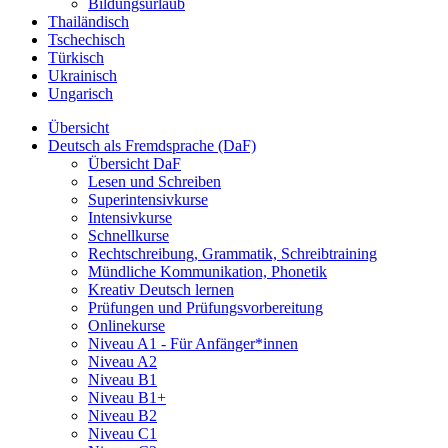
Bildungsurlaub
Thailändisch
Tschechisch
Türkisch
Ukrainisch
Ungarisch
Übersicht
Deutsch als Fremdsprache (DaF)
Übersicht DaF
Lesen und Schreiben
Superintensivkurse
Intensivkurse
Schnellkurse
Rechtschreibung, Grammatik, Schreibtraining
Mündliche Kommunikation, Phonetik
Kreativ Deutsch lernen
Prüfungen und Prüfungsvorbereitung
Onlinekurse
Niveau A1 - Für Anfänger*innen
Niveau A2
Niveau B1
Niveau B1+
Niveau B2
Niveau C1