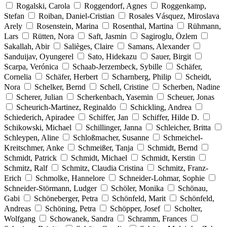
Rogalski, Carola
Roggendorf, Agnes
Roggenkamp,
Stefan
Roiban, Daniel-Cristian
Rosales Vásquez, Miroslava
Arely
Rosenstein, Marina
Rosenthal, Martina
Rühmann,
Lars
Rütten, Nora
Saft, Jasmin
Sagiroglu, Özlem
Sakallah, Abir
Salièges, Claire
Samans, Alexander
Sanduijav, Oyungerel
Sato, Hidekazu
Sauer, Birgit
Scarpa, Verónica
Schaab-Jerzembeck, Sybille
Schäfer,
Cornelia
Schäfer, Herbert
Scharnberg, Philip
Scheidt,
Nora
Schelker, Bernd
Schell, Cristine
Scherben, Nadine
Scherer, Julian
Scherkenbach, Yasemin
Scheuer, Jonas
Scheurich-Martinez, Reginaldo
Schickling, Andrea
Schiederich, Apiradee
Schiffer, Jan
Schiffer, Hilde D.
Schikowski, Michael
Schillinger, Janna
Schleicher, Britta
Schleypen, Aline
Schloßmacher, Susanne
Schmeichel-
Kreitschmer, Anke
Schmeißer, Tanja
Schmidt, Bernd
Schmidt, Patrick
Schmidt, Michael
Schmidt, Kerstin
Schmitz, Ralf
Schmitz, Claudia Cristina
Schmitz, Franz-
Erich
Schmolke, Hannelore
Schneider-Lohmar, Sophie
Schneider-Störmann, Ludger
Schöler, Monika
Schönau,
Gabi
Schöneberger, Petra
Schönfeld, Marit
Schönfeld,
Andreas
Schöning, Petra
Schöpper, Josef
Scholter,
Wolfgang
Schowanek, Sandra
Schramm, Frances