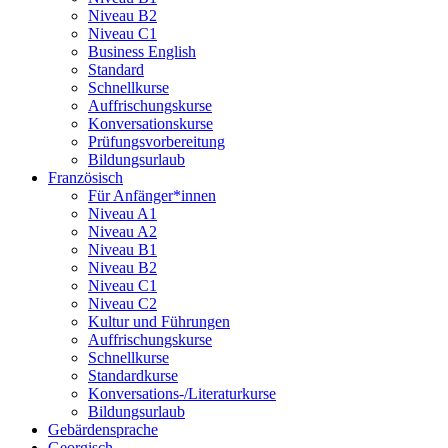
Niveau B2
Niveau C1
Business English
Standard
Schnellkurse
Auffrischungskurse
Konversationskurse
Prüfungsvorbereitung
Bildungsurlaub
Französisch
Für Anfänger*innen
Niveau A1
Niveau A2
Niveau B1
Niveau B2
Niveau C1
Niveau C2
Kultur und Führungen
Auffrischungskurse
Schnellkurse
Standardkurse
Konversations-/Literaturkurse
Bildungsurlaub
Gebärdensprache
Georgisch