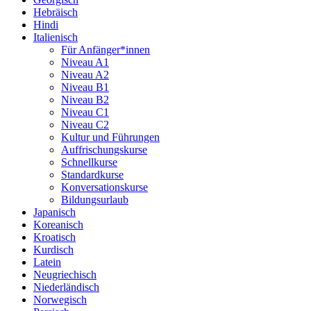
Hebräisch
Hindi
Italienisch
Für Anfänger*innen
Niveau A1
Niveau A2
Niveau B1
Niveau B2
Niveau C1
Niveau C2
Kultur und Führungen
Auffrischungskurse
Schnellkurse
Standardkurse
Konversationskurse
Bildungsurlaub
Japanisch
Koreanisch
Kroatisch
Kurdisch
Latein
Neugriechisch
Niederländisch
Norwegisch