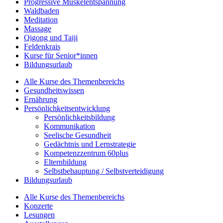
Progressive Muskelentspannung
Waldbaden
Meditation
Massage
Qigong und Taiji
Feldenkrais
Kurse für Senior*innen
Bildungsurlaub
Alle Kurse des Themenbereichs
Gesundheitswissen
Ernährung
Persönlichkeitsentwicklung
Persönlichkeitsbildung
Kommunikation
Seelische Gesundheit
Gedächtnis und Lernstrategie
Kompetenzzentrum 60plus
Elternbildung
Selbstbehauptung / Selbstverteidigung
Bildungsurlaub
Alle Kurse des Themenbereichs
Konzerte
Lesungen