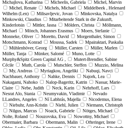
Michajlova, Katharina
Micheelis, Gabriela
Michel, Marvin
Michel, Renate
Michels, Michael
Middelbeek , Helenard
Wilhelm (Len)
Milisavljevic, Jovan
Minkovska, Natalya
Minkowski, Claudius
Mitarbeitende Stark in die Zukunft,
Kinderlotsin
Mittler, Jasna
Mölders, Christa
Möllmann,
Michael
Mönch, Johannes Erasmus
Moers, Stefanie
Monneke, Oliver
Moretto, David
Morgenthaler, Simon
Motschmann, Konrad
Moussa, Sadek
Mpairaktari, Paskalia
Mühlenhöver, Georg
Müller, Carsten
Müller, Marlen
Müller, Tanja
Münker, Salomé
Muno, Lotte
Murphy&Spitz Green Capital AG ,
Mutert-Brendler, Sabine
Cécile
Muth, Carola
Mutschler, Steffen
Muzzio, Melina
My, Andreas
Myriagkou, Angeliki
Nabuqi, Navci
Nachbauer, Anthony
Nahke, Dennis
Najork, Lea
Nakagami, Nahoko
Nalop-Bageritz, Katrin
Nassar, Marie-
Claire
Nebe, Judith
Neck, Karin
Nehrhoff, Lars
Nesrat Alo, Stania
Neumyvakin, Vladimir
Nevado
LLandres, Angeles
Ní Labhrás, Majella
Nicodemus, Elena
Niebuhr, Ann-Kristin
Niehl, Julien
Niemann, Christoph
Nilgus, Marcus
Noack, Gabriele
Nötges, Michael
Nolte, Roland
Nouzovska, Eva
Nowottny, Michael
Obermaier, Barbara
Obermann, Malin
Ofteringer, Irene
Ohles, Lydia
Ohr, Konstantin
Oji, Lila
Oldag, Elisabeth