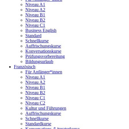
Niveau A1
Niveau A2
Niveau B1
Niveau B2
Niveau C1
Business English
Standard
Schnellkurse
Auffrischungskurse
Konversationskurse
Prüfungsvorbereitung
Bildungsurlaub
Französisch
Für Anfänger*innen
Niveau A1
Niveau A2
Niveau B1
Niveau B2
Niveau C1
Niveau C2
Kultur und Führungen
Auffrischungskurse
Schnellkurse
Standardkurse
Konversations-/Literaturkurse