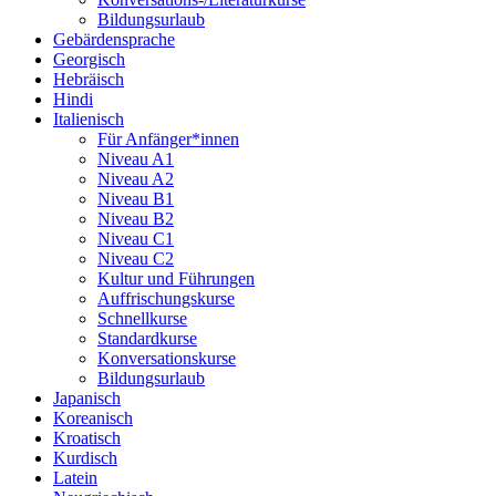
Bildungsurlaub
Gebärdensprache
Georgisch
Hebräisch
Hindi
Italienisch
Für Anfänger*innen
Niveau A1
Niveau A2
Niveau B1
Niveau B2
Niveau C1
Niveau C2
Kultur und Führungen
Auffrischungskurse
Schnellkurse
Standardkurse
Konversationskurse
Bildungsurlaub
Japanisch
Koreanisch
Kroatisch
Kurdisch
Latein