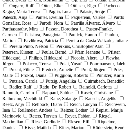
Ongaro, Ralf
Otten, Elke
Ottitsch, Rigo
Pacheco
Raguz, Maria Teresa
Paglia, Luca
Palasie, Serge
Palesch, Anja
Pantel, Evelina
Paquereau, Valérie
Pardo
González, Rosa
Parodi, Nora
Parrilla Álvarez, Álvaro
Parthasarathy, Mira
Passon, Dorothea
Pastor-Franke,
Carmen
Patsiava, Panagiota
Paulick, Hanno
Paulun,
Marion
Pavlikova, Patricia
Pereira da Costa Wätzold, Juliane
Pereira Pinto, Nélson
Perkins, Christopher Alan
Petersen, Kirsten
Peuler, Bernd
Pfarr, Jeanette
Pfister,
Hildegard
Philipp, Hildegard
Piccolo, Altera
Plewka,
Jürgen
Polacco, Teresa
Polat, Yusuf
Pourmansour, Jaleh
Precht, Filine
Predeek, Annette
Preiß, Jürgen
Pries,
Malte
Prokot, Diana
Puggioni, Roberto
Punitzer, Karin
Putzien, Carola
Putzig, Angelika
Quirmbach, Benedikt
Radler, Ralf
Radu, Dr. Robert
Rainoldi, Carlotta
Ramrath, Carolin
Rappard, Sabine
Rasch, Christiane
Rathmann, Mechthild
Raue, Solange
Rausch, Angelika
Reetz, Anja
Rehbock, Diana
Reich, Lucyna
Reichwein,
Insa
Reißmeier, Andrea
Reitzer, Lothar
Repisti, Marija
Marinovic
Reters, Torsten
Reyer, Fabian
Riegel,
Maximilian
Riese, Gerlinde
Riesen, Elfi
Riquelme,
Daniela
Risse, Matilda
Ritter, Marion
Röderstein, René