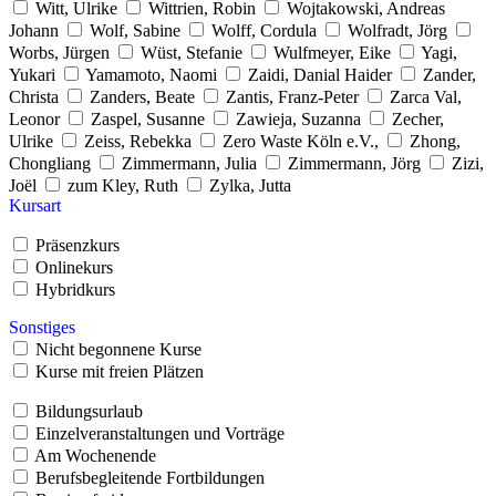
Witt, Ulrike
Wittrien, Robin
Wojtakowski, Andreas
Johann
Wolf, Sabine
Wolff, Cordula
Wolfradt, Jörg
Worbs, Jürgen
Wüst, Stefanie
Wulfmeyer, Eike
Yagi,
Yukari
Yamamoto, Naomi
Zaidi, Danial Haider
Zander,
Christa
Zanders, Beate
Zantis, Franz-Peter
Zarca Val,
Leonor
Zaspel, Susanne
Zawieja, Suzanna
Zecher,
Ulrike
Zeiss, Rebekka
Zero Waste Köln e.V.,
Zhong,
Chongliang
Zimmermann, Julia
Zimmermann, Jörg
Zizi,
Joël
zum Kley, Ruth
Zylka, Jutta
Kursart
Präsenzkurs
Onlinekurs
Hybridkurs
Sonstiges
Nicht begonnene Kurse
Kurse mit freien Plätzen
Bildungsurlaub
Einzelveranstaltungen und Vorträge
Am Wochenende
Berufsbegleitende Fortbildungen