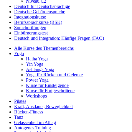
Niveau C2
Deutsch für Deutschsprachige
Deutsche Gebärdensprache
Integrationskurse
Berufssprachkurse (BSK)
Sprachprüfungen
Einbürgerungstest
Deutsch und Integration: Häufige Fragen (FAQ)
Alle Kurse des Themenbereichs
Yoga
Hatha Yoga
Yin Yoga
Ashtanga Yoga
Yoga für Rücken und Gelenke
Power Yoga
Kurse für Einsteigende
Kurse für Fortgeschrittene
Workshops
Pilates
Kraft, Ausdauer, Beweglichkeit
Rücken-Fitness
Tanz
Gelassenheit im Alltag
Autogenes Training