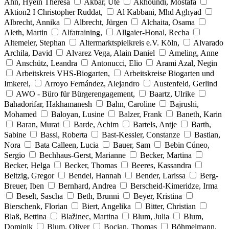
Ahn, Hyein Theresa
Akbar, Ute
Akhoundi, Mostafa
Aktion2 I Christopher Ruddat,
Al Kabbani, Mhd Aghyad
Albrecht, Annika
Albrecht, Jürgen
Alchaita, Osama
Aleth, Martin
Alfatraining,
Allgaier-Honal, Recha
Altemeier, Stephan
Altermarktspielkreis e.V. Köln,
Alvarado
Archila, David
Alvarez Vega, Alain Daniel
Ameling, Anne
Anschütz, Leandra
Antonucci, Elio
Arami Azal, Negin
Arbeitskreis VHS-Biogarten,
Arbeitskreise Biogarten und
Imkerei,
Arroyo Fernández, Alejandro
Austenfeld, Gerlind
AWO - Büro für Bürgerengagement,
Baartz, Ulrike
Bahadorifar, Hakhamanesh
Bahn, Caroline
Bajrushi,
Mohamed
Baloyan, Lusine
Balzer, Frank
Baneth, Karin
Baran, Murat
Barde, Achim
Bartels, Antje
Barth,
Sabine
Bassi, Roberta
Bast-Kessler, Constanze
Bastian,
Nora
Bata Calleen, Lucia
Bauer, Sam
Bebin Cúneo,
Sergio
Bechhaus-Gerst, Marianne
Becker, Martina
Becker, Helga
Becker, Thomas
Beeres, Kassandra
Beltzig, Gregor
Bendel, Hannah
Bender, Larissa
Berg-
Breuer, Iben
Bernhard, Andrea
Berscheid-Kimeridze, Irma
Beselt, Sascha
Beth, Brunni
Beyer, Kristina
Bierschenk, Florian
Biert, Angelika
Bitter, Christian
Blaß, Bettina
Blažinec, Martina
Blum, Julia
Blum,
Dominik
Blum, Oliver
Bocian, Thomas
Böhmelmann,