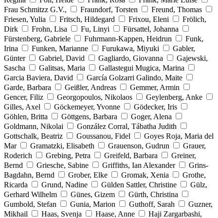
Frau Schmitzz G.V.,
Fraundorf, Torsten
Freund, Thomas
Friesen, Yulia
Fritsch, Hildegard
Frixou, Eleni
Frölich,
Dirk
Frohn, Lisa
Fu, Linyi
Fürsattel, Johanna
Fürstenberg, Gabriele
Fuhrmann-Kappen, Heidrun
Funk,
Irina
Funken, Marianne
Furukawa, Miyuki
Gabler,
Günter
Gabriel, David
Gagliardo, Giovanna
Gajewski,
Sascha
Galitsas, Maria
Gallastegui Mugica, Marina
Garcia Baviera, David
García Golzarri Galindo, Maite
Garde, Barbara
Geißler, Andreas
Gemmer, Armin
Gencer, Filiz
Georgopoulos, Nikolaos
Geylenberg, Anke
Gilles, Axel
Göckemeyer, Yvonne
Gödecker, Iris
Göhlen, Britta
Göttgens, Barbara
Goger, Alena
Goldmann, Nikolai
González Corral, Tábatha Judith
Gottschalk, Beatriz
Goussanou, Fidel
Goyes Roja, Maria del
Mar
Gramatzki, Elisabeth
Grauenson, Gudrun
Grauer,
Roderich
Grebing, Petra
Greifeld, Barbara
Greiner,
Bernd
Griesche, Sabine
Griffiths, Ian Alexander
Grins-
Bagdahn, Bernd
Grober, Elke
Gromak, Xenia
Grothe,
Ricarda
Grund, Nadine
Gülden Sattler, Christine
Gülz,
Gerhard Wilhelm
Günes, Gizem
Gürth, Christina
Gumbold, Stefan
Gunia, Marion
Guthoff, Sarah
Guzner,
Mikhail
Haas, Svenja
Haase, Anne
Haji Zargarbashi,