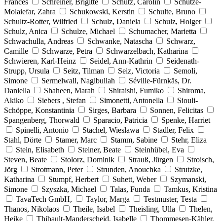
Frances
Schreiner, Brigitte
Schütz, Carolin
Schütze-
Molaiefar, Zahra
Schukowski, Kerstin
Schulte, Bruno
Schultz-Rotter, Wilfried
Schulz, Daniela
Schulz, Holger
Schulz, Anica
Schulze, Michael
Schumacher, Marietta
Schwachulla, Andreas
Schwanke, Natascha
Schwarz,
Camille
Schwarze, Petra
Schwarzelbach, Katharina
Schwieren, Karl-Heinz
Seidel, Ann-Kathrin
Seidenath-
Strupp, Ursula
Seitz, Tilman
Seiz, Victoria
Semoli,
Simone
Sermelwall, Nagibullah
Séville-Fürnkäs, Dr.
Daniella
Shaheen, Marah
Shiraishi, Fumiko
Shiroma,
Akiko
Siebers , Stefan
Simonetti, Antonella
Siouli-
Schöppe, Konstantinia
Sirges, Barbara
Sonnen, Felicitas
Spangenberg, Thorwald
Sparacio, Patricia
Spenke, Harriet
Spinelli, Antonio
Stachel, Wiesława
Stadler, Felix
Stahl, Dörte
Stamer, Marc
Stamm, Sabine
Stehr, Eliza
Stein, Elisabeth
Steiner, Beate
Steinhübel, Eva
Steven, Beate
Stolorz, Dominik
Strauß, Jürgen
Stroisch,
Jörg
Strotmann, Peter
Strunden, Anouchka
Strutzke,
Katharina
Stumpf, Herbert
Suhett, Weber
Szymanski,
Simone
Szyszka, Michael
Talas, Funda
Tamkus, Kristina
TavaTech GmbH,
Taylor, Marga
Testmuster, Testa
Thanos, Nikolaos
Theile, Isabel
Theisling, Ulla
Thelen,
Heike
Thibault-Manderscheid, Isabelle
Thommesen-Kähler,