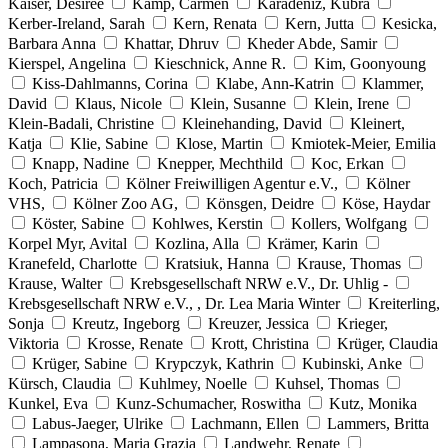
Kaiser, Désirée
Kamp, Carmen
Karadeniz, Kübra
Kerber-Ireland, Sarah
Kern, Renata
Kern, Jutta
Kesicka,
Barbara Anna
Khattar, Dhruv
Kheder Abde, Samir
Kierspel, Angelina
Kieschnick, Anne R.
Kim, Goonyoung
Kiss-Dahlmanns, Corina
Klabe, Ann-Katrin
Klammer,
David
Klaus, Nicole
Klein, Susanne
Klein, Irene
Klein-Badali, Christine
Kleinehanding, David
Kleinert,
Katja
Klie, Sabine
Klose, Martin
Kmiotek-Meier, Emilia
Knapp, Nadine
Knepper, Mechthild
Koc, Erkan
Koch, Patricia
Kölner Freiwilligen Agentur e.V.,
Kölner
VHS,
Kölner Zoo AG,
Könsgen, Deidre
Köse, Haydar
Köster, Sabine
Kohlwes, Kerstin
Kollers, Wolfgang
Korpel Myr, Avital
Kozlina, Alla
Krämer, Karin
Kranefeld, Charlotte
Kratsiuk, Hanna
Krause, Thomas
Krause, Walter
Krebsgesellschaft NRW e.V., Dr. Uhlig -
Krebsgesellschaft NRW e.V., , Dr. Lea Maria Winter
Kreiterling,
Sonja
Kreutz, Ingeborg
Kreuzer, Jessica
Krieger,
Viktoria
Krosse, Renate
Krott, Christina
Krüger, Claudia
Krüger, Sabine
Krypczyk, Kathrin
Kubinski, Anke
Kürsch, Claudia
Kuhlmey, Noelle
Kuhsel, Thomas
Kunkel, Eva
Kunz-Schumacher, Roswitha
Kutz, Monika
Labus-Jaeger, Ulrike
Lachmann, Ellen
Lammers, Britta
Lampasona, Maria Grazia
Landwehr, Renate