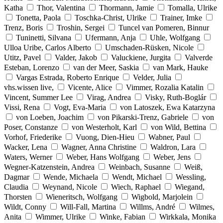
Katha
Thor, Valentina
Thormann, Jamie
Tomalla, Ulrike
Tonetta, Paola
Toschka-Christ, Ulrike
Trainer, Imke
Trenz, Boris
Troshin, Sergei
Tuncel van Pomeren, Binnur
Tuninetti, Silvana
Ufermann, Anja
Uhle, Wolfgang
Ulloa Uribe, Carlos Alberto
Umschaden-Rüsken, Nicole
Utitz, Pavel
Valder, Jakob
Valuckiene, Jurgita
Valverde
Esteban, Lorenzo
van der Meer, Saskia
van Mark, Hauke
Vargas Estrada, Roberto Enrique
Velder, Julia
vhs.wissen live,
Vicente, Alice
Vimmer, Rozalia Katalin
Vincent, Summer Lee
Virag, Andrea
Visky, Ruth-Boglár
Vissi, Rena
Vogt, Eva-Maria
von Latoszek, Ewa Katarzyna
von Loeben, Joachim
von Pikarski-Trenz, Gabriele
von
Poser, Constanze
von Westerholt, Karl
von Wild, Bettina
Vorhof, Friederike
Vuong, Dien-Hieu
Wabner, Paul
Wacker, Lena
Wagner, Anna Christine
Waldron, Lara
Waters, Werner
Weber, Hans Wolfgang
Weber, Jens
Wegner-Katzenstein, Andrea
Weinbach, Susanne
Weiß,
Dagmar
Wende, Michaela
Wendt, Michael
Wessling,
Claudia
Weynand, Nicole
Wiech, Raphael
Wiegand,
Thorsten
Wieneritsch, Wolfgang
Wigbold, Marjolein
Wildt, Conny
Will-Fall, Martina
Willms, André
Wilmes,
Anita
Wimmer, Ulrike
Winke, Fabian
Wirkkala, Monika