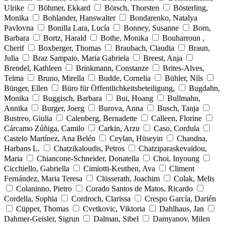
Ulrike
Böhmer, Ekkard
Börsch, Thorsten
Bösterling,
Monika
Bohlander, Hanswalter
Bondarenko, Natalya
Pavlovna
Bonilla Lara, Lucía
Bonney, Susanne
Born,
Barbara
Bortz, Harald
Bothe, Monika
Bouharroun ,
Cherif
Boxberger, Thomas
Braubach, Claudia
Braun,
Julia
Braz Sampaio, Maria Gabriela
Breest, Anja
Brendel, Kathleen
Brinkmann, Constanze
Brites-Alves,
Telma
Bruno, Mirella
Budde, Cornelia
Bühler, Nils
Bünger, Ellen
Büro für Öffentlichkeitsbeteiligung,
Bugdahn,
Monika
Buggisch, Barbara
Bui, Hoang
Bullmahn,
Annika
Burger, Joerg
Burova, Anna
Busch, Tanja
Bustreo, Giulia
Calenberg, Bernadette
Calleen, Florine
Cárcamo Zúñiga, Camilo
Carkin, Arzu
Caso, Cordula
Castelo Martínez, Ana Belén
Ceylan, Hüseyin
Chandna,
Harbans L.
Chatzikaloudis, Petros
Chatziparaskevaidou,
Maria
Chiancone-Schneider, Donatella
Choi, Inyoung
Cicchiello, Gabriella
Cimiotti-Keuthen, Ava
Climent
Fernández, Maria Teresa
Clüsserath, Joachim
Colak, Melis
Colaninno, Pietro
Corado Santos de Matos, Ricardo
Cordella, Sophia
Cordroch, Clarissa
Crespo García, Darién
Cüpper, Thomas
Cvetkovic, Viktoria
Dahlhaus, Jan
Dahmer-Geisler, Sigrun
Dalman, Sibel
Damyanov, Milen