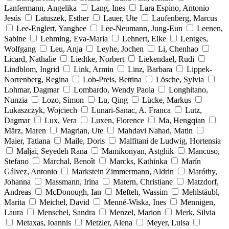
Lanfermann, Angelika
Lang, Ines
Lara Espino, Antonio
Jesús
Latuszek, Esther
Lauer, Ute
Laufenberg, Marcus
Lee-Englert, Yanghee
Lee-Neumann, Jung-Eun
Leenen,
Sabine
Lehming, Eva-Maria
Lehnert, Elke
Lentges,
Wolfgang
Leu, Anja
Leyhe, Jochen
Li, Chenhao
Licard, Nathalie
Liedtke, Norbert
Liekendael, Rudi
Lindblom, Ingrid
Link, Armin
Linz, Barbara
Lippek-
Norrenberg, Regina
Lob-Preis, Bettina
Lösche, Sylvia
Lohmar, Dagmar
Lombardo, Wendy Paola
Longhitano,
Nunzia
Lozo, Simon
Lu, Qing
Lücke, Markus
Lukaszczyk, Wojciech
Lunari-Sanac, A. Franca
Lutz,
Dagmar
Lux, Vera
Luxen, Florence
Ma, Hengqian
März, Maren
Magrian, Ute
Mahdavi Nahad, Matin
Maier, Tatiana
Maile, Doris
Malfitani de Ludwig, Hortensia
Maljai, Seyedeh Rana
Mamikonyan, Astghik
Mancuso,
Stefano
Marchal, Benoît
Marcks, Kathinka
Marín
Gálvez, Antonio
Markstein Zimmermann, Aldrin
Maróthy,
Johanna
Massmann, Irina
Matern, Christiane
Matzdorf,
Andreas
McDonough, Ian
Mefteh, Wassim
Mehlstäubl,
Marita
Meichel, David
Menné-Wiska, Ines
Mennigen,
Laura
Menschel, Sandra
Menzel, Marion
Merk, Silvia
Metaxas, Ioannis
Metzler, Alena
Meyer, Luisa