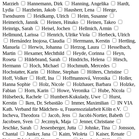
Marzieh
Hannemann, Dirk
Hanning, Angelika
Hardt,
Lydia
Harzheim, Jakob
Hausherr, Lena
Heege,
Tsendsuren
Heidkamp, Ulrich
Heim, Susanne
Heimerich, Jannik
Heinen, Hinako
Heinen, Takeo
Heinrigs, Sarah
Heisel, Jochen
Hellmich, Armin
Hellmund, Larissa
Henrich, Ulrike Viola
Herbeck, Ulrich
Hernández Inojosa, Claudia
Herrmann, Kerstin
Hertling,
Manuela
Herwix, Johanna
Herzog, Laura
Hesselbach,
Martin
Hexamer, Mechthild
Heyde, Corinna
Heyn,
Roseta
Hildebrand, Sarah
Hindrichs, Helena
Hirsch,
Hermann
Hoch, Michael
Hochmuth, Mercedes
Hochstatter, Karin
Höhne, Stephan
Hölters, Christine
Hoff, Volker
Hoff, Ina
Hoffmannová, Veronika
Holler,
Hanna Sophie
Holz, Nicole
Holzhauer, Barbara
Holzke,
Fabian
Horn, Karin
Howe, Veronika
Hube, Nicola
Hülsebeck, Rachele
Humbert-Kukulady, Uwe
Hurst,
Kerstin
Iken, Dr. Sebastião
Immer, Maximilian
IN VIA
Kath. Verband für Mädchen- u, Frauensozialarbeit Köln e.V.
Incheva, Theodora
Jacob, Jens
Jacobi-Nortier, Babeth
Jacobsen, Sven
Jeczmyk, Maja
Jenner, Christiane
Jeschke, Sarah
Jessenberger, Jutta
Johnke, Tina
Jonsson,
Chantal
Junker, Jana
Kaim, Wioleta
Kaiser, Renate