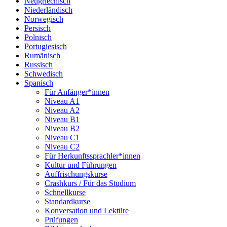
Neugriechisch
Niederländisch
Norwegisch
Persisch
Polnisch
Portugiesisch
Rumänisch
Russisch
Schwedisch
Spanisch
Für Anfänger*innen
Niveau A1
Niveau A2
Niveau B1
Niveau B2
Niveau C1
Niveau C2
Für Herkunftssprachler*innen
Kultur und Führungen
Auffrischungskurse
Crashkurs / Für das Studium
Schnellkurse
Standardkurse
Konversation und Lektüre
Prüfungen