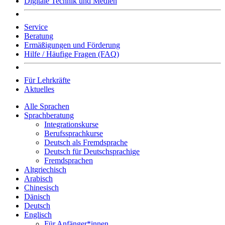
Digitale Technik und Medien
Service
Beratung
Ermäßigungen und Förderung
Hilfe / Häufige Fragen (FAQ)
Für Lehrkräfte
Aktuelles
Alle Sprachen
Sprachberatung
Integrationskurse
Berufssprachkurse
Deutsch als Fremdsprache
Deutsch für Deutschsprachige
Fremdsprachen
Altgriechisch
Arabisch
Chinesisch
Dänisch
Deutsch
Englisch
Für Anfänger*innen