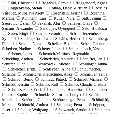
Röhl, Christiane
Rogalski, Carola
Roggendorf, Agnes
Roggenkamp, Stefan
Roiban, Daniel-Cristian
Rosales
Vásquez, Miroslava Arely
Rosenstein, Marina
Rosenthal,
Martina
Rühmann, Lars
Rütten, Nora
Saft, Jasmin
Sagiroglu, Özlem
Sakallah, Abir
Salièges, Claire
Samans, Alexander
Sanduijav, Oyungerel
Sato, Hidekazu
Sauer, Birgit
Scarpa, Verónica
Schaab-Jerzembeck,
Sybille
Schäfer, Cornelia
Schäfer, Herbert
Scharnberg,
Philip
Scheidt, Nora
Schelker, Bernd
Schell, Cristine
Scherben, Nadine
Scherer, Julian
Scherkenbach, Yasemin
Scheuer, Jonas
Scheurich-Martinez, Reginaldo
Schickling, Andrea
Schiederich, Apiradee
Schiffer, Jan
Schiffer, Hilde D.
Schikowski, Michael
Schillinger, Janna
Schleicher, Britta
Schleypen, Aline
Schloßmacher,
Susanne
Schmeichel-Kreitschmer, Anke
Schmeißer, Tanja
Schmidt, Bernd
Schmidt, Patrick
Schmidt, Michael
Schmidt, Kerstin
Schmitz, Ralf
Schmitz, Claudia Cristina
Schmitz, Franz-Erich
Schmolke, Hannelore
Schneider-
Lohmar, Sophie
Schneider-Störmann, Ludger
Schöler,
Monika
Schönau, Gabi
Schöneberger, Petra
Schönfeld,
Marit
Schönfeld, Andreas
Schöning, Petra
Schöpper,
Josef
Scholter, Wolfgang
Schowanek, Sandra
Schramm,