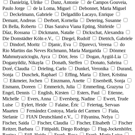
Danielzig, Ulrike
Danz, Antonie
de Campos Gouveia,
Paulo Jorge
de la Loma, Miguel
Debonnet, Maria Miguel
Deckelmann, Gabriele
Delgadillo Lacayo, Enrique
Demant, Andreas
Derbort, Kornelia
Detering, Susanne
Di Bella, Roberto
Dias Saraiva Viana Epting, Shirleide
Díaz, Rossana
Dickmann, Natalie
Dickschat, Alexandra
Die Domstädter Köln e.V.,
Diegel, Rudolf
Dietrich, Gabriele
Dindorf, Moritz
Djanic, Eva
Djurevci, Verena
do
Rio Martins das Neves Richmann, Maria Margarida
Dönmez
Mahmutyazicioglu, Ayca
Dörr, Jens
Dogan, Aygül-Lia
Doganyildiz, Nikayla
Donath, Steffen
Donato, Sabrina
Doré, Claudia
Drieling, Carlo
Dunkel, Veronika
Durand,
Sonja
Duschek, Raphael
Effing, Maria
Ehret, Kristina
Eikmeier, Jochen
Einzmann, Anette
Eisenbeiß, Sonja
Eismann, Doreen
Emmerich, Julia
Emmerling, Grazyna
Engel, Dennis
English, Kirsten
Esters, Paul
Etienne,
Michelle
Evers, Anna
Eversberg, Nadine
Ewert, Trude
Luise
Eylert, Heide
Falaise, Éric
Feiertag, Servaas
Maarten
Fernández Costoya, María del Carmen
Fiala,
Stefanie
FIAN Deutschland e.V.,
Filyanina, Nelya
Fischer, Saida
Fischer, Claudia
Fischer, Elisabeth
Fischer
Reitzer, Barbara
Fittipaldi, Diego Rodrigo
Flug-Jockenhöfer,
Regina
Föll, Heide
Frank, Rosa
Frank, Marie Luise