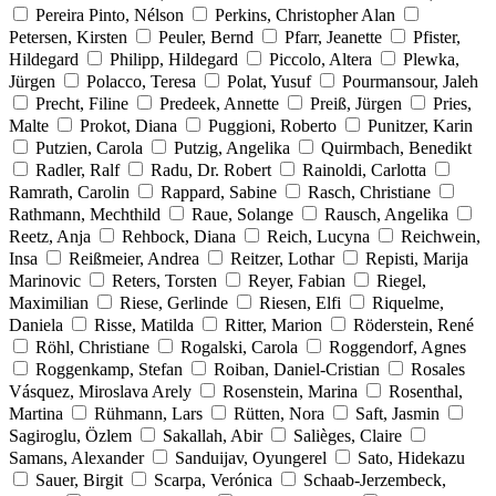
Pereira Pinto, Nélson
Perkins, Christopher Alan
Petersen, Kirsten
Peuler, Bernd
Pfarr, Jeanette
Pfister,
Hildegard
Philipp, Hildegard
Piccolo, Altera
Plewka,
Jürgen
Polacco, Teresa
Polat, Yusuf
Pourmansour, Jaleh
Precht, Filine
Predeek, Annette
Preiß, Jürgen
Pries,
Malte
Prokot, Diana
Puggioni, Roberto
Punitzer, Karin
Putzien, Carola
Putzig, Angelika
Quirmbach, Benedikt
Radler, Ralf
Radu, Dr. Robert
Rainoldi, Carlotta
Ramrath, Carolin
Rappard, Sabine
Rasch, Christiane
Rathmann, Mechthild
Raue, Solange
Rausch, Angelika
Reetz, Anja
Rehbock, Diana
Reich, Lucyna
Reichwein,
Insa
Reißmeier, Andrea
Reitzer, Lothar
Repisti, Marija
Marinovic
Reters, Torsten
Reyer, Fabian
Riegel,
Maximilian
Riese, Gerlinde
Riesen, Elfi
Riquelme,
Daniela
Risse, Matilda
Ritter, Marion
Röderstein, René
Röhl, Christiane
Rogalski, Carola
Roggendorf, Agnes
Roggenkamp, Stefan
Roiban, Daniel-Cristian
Rosales
Vásquez, Miroslava Arely
Rosenstein, Marina
Rosenthal,
Martina
Rühmann, Lars
Rütten, Nora
Saft, Jasmin
Sagiroglu, Özlem
Sakallah, Abir
Salièges, Claire
Samans, Alexander
Sanduijav, Oyungerel
Sato, Hidekazu
Sauer, Birgit
Scarpa, Verónica
Schaab-Jerzembeck,