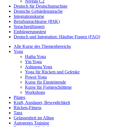
Niveau C2
Deutsch für Deutschsprachige
Deutsche Gebärdensprache
Integrationskurse
Berufssprachkurse (BSK)
Sprachprüfungen
Einbürgerungstest
Deutsch und Integration: Häufige Fragen (FAQ)
Alle Kurse des Themenbereichs
Yoga
Hatha Yoga
Yin Yoga
Ashtanga Yoga
Yoga für Rücken und Gelenke
Power Yoga
Kurse für Einsteigende
Kurse für Fortgeschrittene
Workshops
Pilates
Kraft, Ausdauer, Beweglichkeit
Rücken-Fitness
Tanz
Gelassenheit im Alltag
Autogenes Training