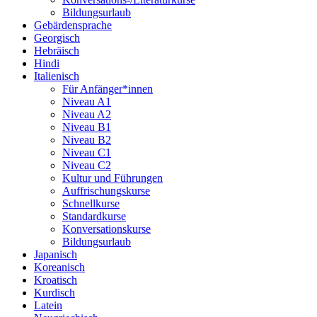
Bildungsurlaub
Gebärdensprache
Georgisch
Hebräisch
Hindi
Italienisch
Für Anfänger*innen
Niveau A1
Niveau A2
Niveau B1
Niveau B2
Niveau C1
Niveau C2
Kultur und Führungen
Auffrischungskurse
Schnellkurse
Standardkurse
Konversationskurse
Bildungsurlaub
Japanisch
Koreanisch
Kroatisch
Kurdisch
Latein