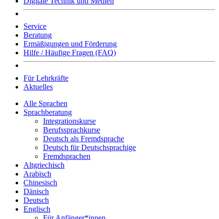
Digitale Technik und Medien
Service
Beratung
Ermäßigungen und Förderung
Hilfe / Häufige Fragen (FAQ)
Für Lehrkräfte
Aktuelles
Alle Sprachen
Sprachberatung
Integrationskurse
Berufssprachkurse
Deutsch als Fremdsprache
Deutsch für Deutschsprachige
Fremdsprachen
Altgriechisch
Arabisch
Chinesisch
Dänisch
Deutsch
Englisch
Für Anfänger*innen