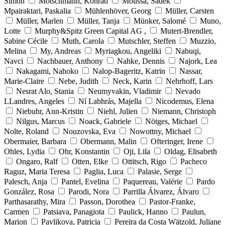
Simon
Motschmann, Konrad
Moussa, Sadek
Mpairaktari, Paskalia
Mühlenhöver, Georg
Müller, Carsten
Müller, Marlen
Müller, Tanja
Münker, Salomé
Muno,
Lotte
Murphy&Spitz Green Capital AG ,
Mutert-Brendler,
Sabine Cécile
Muth, Carola
Mutschler, Steffen
Muzzio,
Melina
My, Andreas
Myriagkou, Angeliki
Nabuqi,
Navci
Nachbauer, Anthony
Nahke, Dennis
Najork, Lea
Nakagami, Nahoko
Nalop-Bageritz, Katrin
Nassar,
Marie-Claire
Nebe, Judith
Neck, Karin
Nehrhoff, Lars
Nesrat Alo, Stania
Neumyvakin, Vladimir
Nevado
LLandres, Angeles
Ní Labhrás, Majella
Nicodemus, Elena
Niebuhr, Ann-Kristin
Niehl, Julien
Niemann, Christoph
Nilgus, Marcus
Noack, Gabriele
Nötges, Michael
Nolte, Roland
Nouzovska, Eva
Nowottny, Michael
Obermaier, Barbara
Obermann, Malin
Ofteringer, Irene
Ohles, Lydia
Ohr, Konstantin
Oji, Lila
Oldag, Elisabeth
Ongaro, Ralf
Otten, Elke
Ottitsch, Rigo
Pacheco
Raguz, Maria Teresa
Paglia, Luca
Palasie, Serge
Palesch, Anja
Pantel, Evelina
Paquereau, Valérie
Pardo
González, Rosa
Parodi, Nora
Parrilla Álvarez, Álvaro
Parthasarathy, Mira
Passon, Dorothea
Pastor-Franke,
Carmen
Patsiava, Panagiota
Paulick, Hanno
Paulun,
Marion
Pavlikova, Patricia
Pereira da Costa Wätzold, Juliane