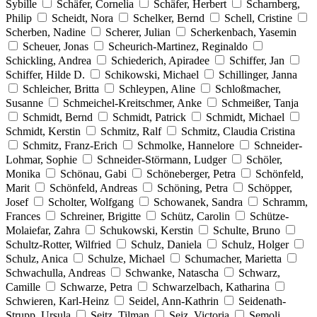
Sybille
Schäfer, Cornelia
Schäfer, Herbert
Scharnberg,
Philip
Scheidt, Nora
Schelker, Bernd
Schell, Cristine
Scherben, Nadine
Scherer, Julian
Scherkenbach, Yasemin
Scheuer, Jonas
Scheurich-Martinez, Reginaldo
Schickling, Andrea
Schiederich, Apiradee
Schiffer, Jan
Schiffer, Hilde D.
Schikowski, Michael
Schillinger, Janna
Schleicher, Britta
Schleypen, Aline
Schloßmacher,
Susanne
Schmeichel-Kreitschmer, Anke
Schmeißer, Tanja
Schmidt, Bernd
Schmidt, Patrick
Schmidt, Michael
Schmidt, Kerstin
Schmitz, Ralf
Schmitz, Claudia Cristina
Schmitz, Franz-Erich
Schmolke, Hannelore
Schneider-
Lohmar, Sophie
Schneider-Störmann, Ludger
Schöler,
Monika
Schönau, Gabi
Schöneberger, Petra
Schönfeld,
Marit
Schönfeld, Andreas
Schöning, Petra
Schöpper,
Josef
Scholter, Wolfgang
Schowanek, Sandra
Schramm,
Frances
Schreiner, Brigitte
Schütz, Carolin
Schütze-
Molaiefar, Zahra
Schukowski, Kerstin
Schulte, Bruno
Schultz-Rotter, Wilfried
Schulz, Daniela
Schulz, Holger
Schulz, Anica
Schulze, Michael
Schumacher, Marietta
Schwachulla, Andreas
Schwanke, Natascha
Schwarz,
Camille
Schwarze, Petra
Schwarzelbach, Katharina
Schwieren, Karl-Heinz
Seidel, Ann-Kathrin
Seidenath-
Strupp, Ursula
Seitz, Tilman
Seiz, Victoria
Semoli,