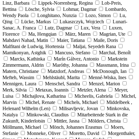
Linz, Barbara
Lippek-Norrenberg, Regina
Lob-Preis,
Bettina
Lösche, Sylvia
Lohmar, Dagmar
Lombardo,
Wendy Paola
Longhitano, Nunzia
Lozo, Simon
Lu,
Qing
Lücke, Markus
Lukaszczyk, Wojciech
Lunari-
Sanac, A. Franca
Lutz, Dagmar
Lux, Vera
Luxen,
Florence
Ma, Hengqian
März, Maren
Magrian, Ute
Mahdavi Nahad, Matin
Maier, Tatiana
Maile, Doris
Malfitani de Ludwig, Hortensia
Maljai, Seyedeh Rana
Mamikonyan, Astghik
Mancuso, Stefano
Marchal, Benoît
Marcks, Kathinka
Marín Gálvez, Antonio
Markstein
Zimmermann, Aldrin
Maróthy, Johanna
Massmann, Irina
Matern, Christiane
Matzdorf, Andreas
McDonough, Ian
Mefteh, Wassim
Mehlstäubl, Marita
Menné-Wiska, Ines
Mennigen, Laura
Menschel, Sandra
Menzel, Marion
Merk, Silvia
Metaxas, Ioannis
Metzler, Alena
Meyer,
Luisa
Michajlova, Katharina
Micheelis, Gabriela
Michel,
Marvin
Michel, Renate
Michels, Michael
Middelbeek ,
Helenard Wilhelm (Len)
Milisavljevic, Jovan
Minkovska,
Natalya
Minkowski, Claudius
Mitarbeitende Stark in die
Zukunft, Kinderlotsin
Mittler, Jasna
Mölders, Christa
Möllmann, Michael
Mönch, Johannes Erasmus
Moers,
Stefanie
Monneke, Oliver
Moretto, David
Morgenthaler,