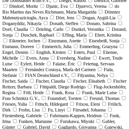
Die Domstädter Köln e.V.,
Diegel, Rudolf
Dietrich, Gabriele
Dindorf, Moritz
Djanic, Eva
Djurevci, Verena
do
Rio Martins das Neves Richmann, Maria Margarida
Dönmez
Mahmutyazicioglu, Ayca
Dörr, Jens
Dogan, Aygül-Lia
Doganyildiz, Nikayla
Donath, Steffen
Donato, Sabrina
Doré, Claudia
Drieling, Carlo
Dunkel, Veronika
Durand,
Sonja
Duschek, Raphael
Effing, Maria
Ehret, Kristina
Eikmeier, Jochen
Einzmann, Anette
Eisenbeiß, Sonja
Eismann, Doreen
Emmerich, Julia
Emmerling, Grazyna
Engel, Dennis
English, Kirsten
Esters, Paul
Etienne,
Michelle
Evers, Anna
Eversberg, Nadine
Ewert, Trude
Luise
Eylert, Heide
Falaise, Éric
Feiertag, Servaas
Maarten
Fernández Costoya, María del Carmen
Fiala,
Stefanie
FIAN Deutschland e.V.,
Filyanina, Nelya
Fischer, Saida
Fischer, Claudia
Fischer, Elisabeth
Fischer
Reitzer, Barbara
Fittipaldi, Diego Rodrigo
Flug-Jockenhöfer,
Regina
Föll, Heide
Frank, Rosa
Frank, Marie Luise
Frau Schmitzz G.V.,
Fraundorf, Torsten
Freund, Thomas
Friesen, Yulia
Fritsch, Hildegard
Frixou, Eleni
Frölich,
Dirk
Frohn, Lisa
Fu, Linyi
Fürsattel, Johanna
Fürstenberg, Gabriele
Fuhrmann-Kappen, Heidrun
Funk,
Irina
Funken, Marianne
Furukawa, Miyuki
Gabler,
Günter
Gabriel, David
Gagliardo, Giovanna
Gajewski,