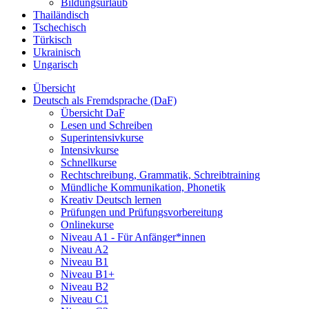
Bildungsurlaub
Thailändisch
Tschechisch
Türkisch
Ukrainisch
Ungarisch
Übersicht
Deutsch als Fremdsprache (DaF)
Übersicht DaF
Lesen und Schreiben
Superintensivkurse
Intensivkurse
Schnellkurse
Rechtschreibung, Grammatik, Schreibtraining
Mündliche Kommunikation, Phonetik
Kreativ Deutsch lernen
Prüfungen und Prüfungsvorbereitung
Onlinekurse
Niveau A1 - Für Anfänger*innen
Niveau A2
Niveau B1
Niveau B1+
Niveau B2
Niveau C1