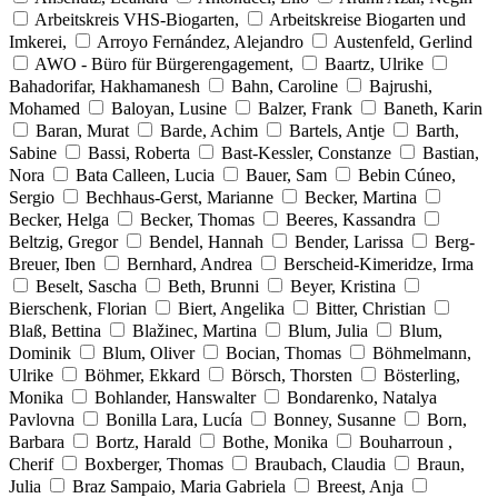
Arbeitskreis VHS-Biogarten,
Arbeitskreise Biogarten und
Imkerei,
Arroyo Fernández, Alejandro
Austenfeld, Gerlind
AWO - Büro für Bürgerengagement,
Baartz, Ulrike
Bahadorifar, Hakhamanesh
Bahn, Caroline
Bajrushi,
Mohamed
Baloyan, Lusine
Balzer, Frank
Baneth, Karin
Baran, Murat
Barde, Achim
Bartels, Antje
Barth,
Sabine
Bassi, Roberta
Bast-Kessler, Constanze
Bastian,
Nora
Bata Calleen, Lucia
Bauer, Sam
Bebin Cúneo,
Sergio
Bechhaus-Gerst, Marianne
Becker, Martina
Becker, Helga
Becker, Thomas
Beeres, Kassandra
Beltzig, Gregor
Bendel, Hannah
Bender, Larissa
Berg-
Breuer, Iben
Bernhard, Andrea
Berscheid-Kimeridze, Irma
Beselt, Sascha
Beth, Brunni
Beyer, Kristina
Bierschenk, Florian
Biert, Angelika
Bitter, Christian
Blaß, Bettina
Blažinec, Martina
Blum, Julia
Blum,
Dominik
Blum, Oliver
Bocian, Thomas
Böhmelmann,
Ulrike
Böhmer, Ekkard
Börsch, Thorsten
Bösterling,
Monika
Bohlander, Hanswalter
Bondarenko, Natalya
Pavlovna
Bonilla Lara, Lucía
Bonney, Susanne
Born,
Barbara
Bortz, Harald
Bothe, Monika
Bouharroun ,
Cherif
Boxberger, Thomas
Braubach, Claudia
Braun,
Julia
Braz Sampaio, Maria Gabriela
Breest, Anja