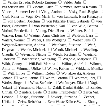
Vargas Estrada, Roberto Enrique
Velder, Julia
vhs.wissen live,
Vicente, Alice
Vimmer, Rozalia Katalin
Vincent, Summer Lee
Virag, Andrea
Visky, Ruth-Boglár
Vissi, Rena
Vogt, Eva-Maria
von Latoszek, Ewa Katarzyna
von Loeben, Joachim
von Pikarski-Trenz, Gabriele
von
Poser, Constanze
von Westerholt, Karl
von Wild, Bettina
Vorhof, Friederike
Vuong, Dien-Hieu
Wabner, Paul
Wacker, Lena
Wagner, Anna Christine
Waldron, Lara
Waters, Werner
Weber, Hans Wolfgang
Weber, Jens
Wegner-Katzenstein, Andrea
Weinbach, Susanne
Weiß,
Dagmar
Wende, Michaela
Wendt, Michael
Wessling,
Claudia
Weynand, Nicole
Wiech, Raphael
Wiegand,
Thorsten
Wieneritsch, Wolfgang
Wigbold, Marjolein
Wildt, Conny
Will-Fall, Martina
Willms, André
Wilmes,
Anita
Wimmer, Ulrike
Winke, Fabian
Wirkkala, Monika
Witt, Ulrike
Wittrien, Robin
Wojtakowski, Andreas
Johann
Wolf, Sabine
Wolff, Cordula
Wolfradt, Jörg
Worbs, Jürgen
Wüst, Stefanie
Wulfmeyer, Eike
Yagi,
Yukari
Yamamoto, Naomi
Zaidi, Danial Haider
Zander,
Christa
Zanders, Beate
Zantis, Franz-Peter
Zarca Val,
Leonor
Zaspel, Susanne
Zawieja, Suzanna
Zecher,
Ulrike
Zeiss, Rebekka
Zero Waste Köln e.V.,
Zhong,