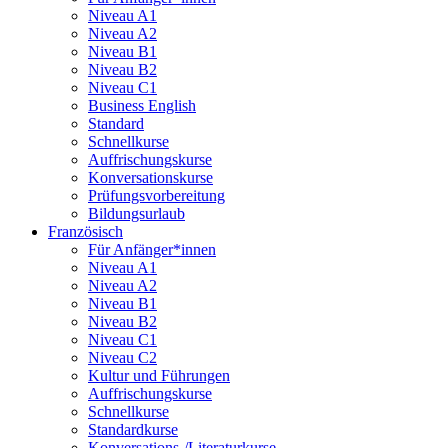
Niveau A1
Niveau A2
Niveau B1
Niveau B2
Niveau C1
Business English
Standard
Schnellkurse
Auffrischungskurse
Konversationskurse
Prüfungsvorbereitung
Bildungsurlaub
Französisch
Für Anfänger*innen
Niveau A1
Niveau A2
Niveau B1
Niveau B2
Niveau C1
Niveau C2
Kultur und Führungen
Auffrischungskurse
Schnellkurse
Standardkurse
Konversations-/Literaturkurse