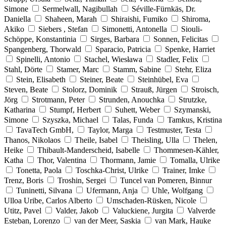
Simone
Sermelwall, Nagibullah
Séville-Fürnkäs, Dr.
Daniella
Shaheen, Marah
Shiraishi, Fumiko
Shiroma,
Akiko
Siebers , Stefan
Simonetti, Antonella
Siouli-
Schöppe, Konstantinia
Sirges, Barbara
Sonnen, Felicitas
Spangenberg, Thorwald
Sparacio, Patricia
Spenke, Harriet
Spinelli, Antonio
Stachel, Wiesława
Stadler, Felix
Stahl, Dörte
Stamer, Marc
Stamm, Sabine
Stehr, Eliza
Stein, Elisabeth
Steiner, Beate
Steinhübel, Eva
Steven, Beate
Stolorz, Dominik
Strauß, Jürgen
Stroisch,
Jörg
Strotmann, Peter
Strunden, Anouchka
Strutzke,
Katharina
Stumpf, Herbert
Suhett, Weber
Szymanski,
Simone
Szyszka, Michael
Talas, Funda
Tamkus, Kristina
TavaTech GmbH,
Taylor, Marga
Testmuster, Testa
Thanos, Nikolaos
Theile, Isabel
Theisling, Ulla
Thelen,
Heike
Thibault-Manderscheid, Isabelle
Thommesen-Kähler,
Katha
Thor, Valentina
Thormann, Jamie
Tomalla, Ulrike
Tonetta, Paola
Toschka-Christ, Ulrike
Trainer, Imke
Trenz, Boris
Troshin, Sergei
Tuncel van Pomeren, Binnur
Tuninetti, Silvana
Ufermann, Anja
Uhle, Wolfgang
Ulloa Uribe, Carlos Alberto
Umschaden-Rüsken, Nicole
Utitz, Pavel
Valder, Jakob
Valuckiene, Jurgita
Valverde
Esteban, Lorenzo
van der Meer, Saskia
van Mark, Hauke