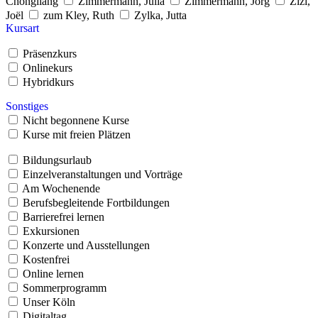
Chongliang
Zimmermann, Julia
Zimmermann, Jörg
Zizi,
Joël
zum Kley, Ruth
Zylka, Jutta
Kursart
Präsenzkurs
Onlinekurs
Hybridkurs
Sonstiges
Nicht begonnene Kurse
Kurse mit freien Plätzen
Bildungsurlaub
Einzelveranstaltungen und Vorträge
Am Wochenende
Berufsbegleitende Fortbildungen
Barrierefrei lernen
Exkursionen
Konzerte und Ausstellungen
Kostenfrei
Online lernen
Sommerprogramm
Unser Köln
Digitaltag