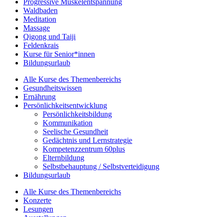
Progressive Muskelentspannung
Waldbaden
Meditation
Massage
Qigong und Taiji
Feldenkrais
Kurse für Senior*innen
Bildungsurlaub
Alle Kurse des Themenbereichs
Gesundheitswissen
Ernährung
Persönlichkeitsentwicklung
Persönlichkeitsbildung
Kommunikation
Seelische Gesundheit
Gedächtnis und Lernstrategie
Kompetenzzentrum 60plus
Elternbildung
Selbstbehauptung / Selbstverteidigung
Bildungsurlaub
Alle Kurse des Themenbereichs
Konzerte
Lesungen