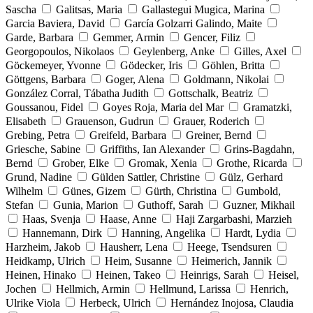
Sascha
Galitsas, Maria
Gallastegui Mugica, Marina
Garcia Baviera, David
García Golzarri Galindo, Maite
Garde, Barbara
Gemmer, Armin
Gencer, Filiz
Georgopoulos, Nikolaos
Geylenberg, Anke
Gilles, Axel
Göckemeyer, Yvonne
Gödecker, Iris
Göhlen, Britta
Göttgens, Barbara
Goger, Alena
Goldmann, Nikolai
González Corral, Tábatha Judith
Gottschalk, Beatriz
Goussanou, Fidel
Goyes Roja, Maria del Mar
Gramatzki,
Elisabeth
Grauenson, Gudrun
Grauer, Roderich
Grebing, Petra
Greifeld, Barbara
Greiner, Bernd
Griesche, Sabine
Griffiths, Ian Alexander
Grins-Bagdahn,
Bernd
Grober, Elke
Gromak, Xenia
Grothe, Ricarda
Grund, Nadine
Gülden Sattler, Christine
Gülz, Gerhard
Wilhelm
Günes, Gizem
Gürth, Christina
Gumbold,
Stefan
Gunia, Marion
Guthoff, Sarah
Guzner, Mikhail
Haas, Svenja
Haase, Anne
Haji Zargarbashi, Marzieh
Hannemann, Dirk
Hanning, Angelika
Hardt, Lydia
Harzheim, Jakob
Hausherr, Lena
Heege, Tsendsuren
Heidkamp, Ulrich
Heim, Susanne
Heimerich, Jannik
Heinen, Hinako
Heinen, Takeo
Heinrigs, Sarah
Heisel,
Jochen
Hellmich, Armin
Hellmund, Larissa
Henrich,
Ulrike Viola
Herbeck, Ulrich
Hernández Inojosa, Claudia