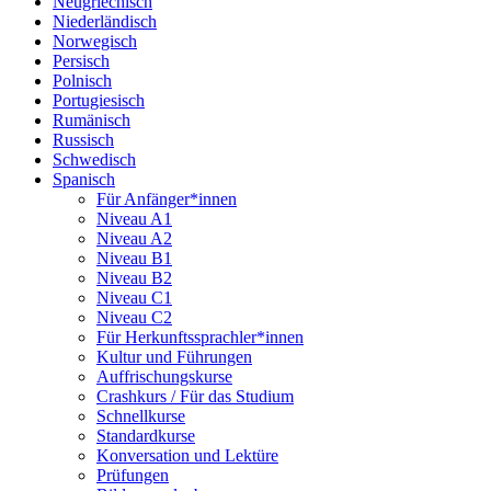
Neugriechisch
Niederländisch
Norwegisch
Persisch
Polnisch
Portugiesisch
Rumänisch
Russisch
Schwedisch
Spanisch
Für Anfänger*innen
Niveau A1
Niveau A2
Niveau B1
Niveau B2
Niveau C1
Niveau C2
Für Herkunftssprachler*innen
Kultur und Führungen
Auffrischungskurse
Crashkurs / Für das Studium
Schnellkurse
Standardkurse
Konversation und Lektüre
Prüfungen