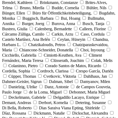
Brendel, Kathleen
Brinkmann, Constanze
Brites-Alves,
Telma
Bruno, Mirella
Budde, Cornelia
Bühler, Nils
Bünger, Ellen
Büro für Öffentlichkeitsbeteiligung,
Bugdahn,
Monika
Buggisch, Barbara
Bui, Hoang
Bullmahn,
Annika
Burger, Joerg
Burova, Anna
Busch, Tanja
Bustreo, Giulia
Calenberg, Bernadette
Calleen, Florine
Cárcamo Zúñiga, Camilo
Carkin, Arzu
Caso, Cordula
Castelo Martínez, Ana Belén
Ceylan, Hüseyin
Chandna,
Harbans L.
Chatzikaloudis, Petros
Chatziparaskevaidou,
Maria
Chiancone-Schneider, Donatella
Choi, Inyoung
Cicchiello, Gabriella
Cimiotti-Keuthen, Ava
Climent
Fernández, Maria Teresa
Clüsserath, Joachim
Colak, Melis
Colaninno, Pietro
Corado Santos de Matos, Ricardo
Cordella, Sophia
Cordroch, Clarissa
Crespo García, Darién
Cüpper, Thomas
Cvetkovic, Viktoria
Dahlhaus, Jan
Dahmer-Geisler, Sigrun
Dalman, Sibel
Damyanov, Milen
Danielzig, Ulrike
Danz, Antonie
de Campos Gouveia,
Paulo Jorge
de la Loma, Miguel
Debonnet, Maria Miguel
Deckelmann, Gabriele
Delgadillo Lacayo, Enrique
Demant, Andreas
Derbort, Kornelia
Detering, Susanne
Di Bella, Roberto
Dias Saraiva Viana Epting, Shirleide
Díaz, Rossana
Dickmann, Natalie
Dickschat, Alexandra