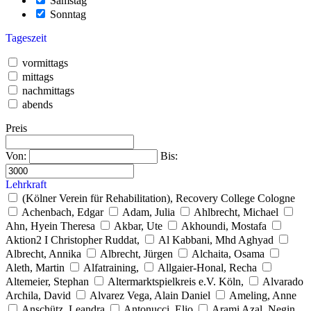
Samstag
Sonntag
Tageszeit
vormittags
mittags
nachmittags
abends
Preis
Von:
Bis:
Lehrkraft
(Kölner Verein für Rehabilitation), Recovery College Cologne
Achenbach, Edgar
Adam, Julia
Ahlbrecht, Michael
Ahn, Hyein Theresa
Akbar, Ute
Akhoundi, Mostafa
Aktion2 I Christopher Ruddat,
Al Kabbani, Mhd Aghyad
Albrecht, Annika
Albrecht, Jürgen
Alchaita, Osama
Aleth, Martin
Alfatraining,
Allgaier-Honal, Recha
Altemeier, Stephan
Altermarktspielkreis e.V. Köln,
Alvarado
Archila, David
Alvarez Vega, Alain Daniel
Ameling, Anne
Anschütz, Leandra
Antonucci, Elio
Arami Azal, Negin