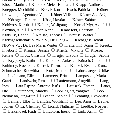
Klose, Martin
Kmiotek-Meier, Emilia
Knapp, Nadine
Knepper, Mechthild
Koc, Erkan
Koch, Patricia
Kölner
Freiwilligen Agentur e.V.,
Kölner VHS,
Kölner Zoo AG,
Könsgen, Deidre
Köse, Haydar
Köster, Sabine
Kohlwes, Kerstin
Kollers, Wolfgang
Korpel Myr, Avital
Kozlina, Alla
Krämer, Karin
Kranefeld, Charlotte
Kratsiuk, Hanna
Krause, Thomas
Krause, Walter
Krebsgesellschaft NRW e.V., Dr. Uhlig -
Krebsgesellschaft
NRW e.V., , Dr. Lea Maria Winter
Kreiterling, Sonja
Kreutz,
Ingeborg
Kreuzer, Jessica
Krieger, Viktoria
Krosse,
Renate
Krott, Christina
Krüger, Claudia
Krüger, Sabine
Krypczyk, Kathrin
Kubinski, Anke
Kürsch, Claudia
Kuhlmey, Noelle
Kuhsel, Thomas
Kunkel, Eva
Kunz-
Schumacher, Roswitha
Kutz, Monika
Labus-Jaeger, Ulrike
Lachmann, Ellen
Lammers, Britta
Lampasona, Maria
Grazia
Landwehr, Renate
Lanfermann, Angelika
Lang,
Ines
Lara Espino, Antonio Jesús
Latuszek, Esther
Lauer,
Ute
Laufenberg, Marcus
Lee-Englert, Yanghee
Lee-
Neumann, Jung-Eun
Leenen, Sabine
Lehming, Eva-Maria
Lehnert, Elke
Lentges, Wolfgang
Leu, Anja
Leyhe,
Jochen
Li, Chenhao
Licard, Nathalie
Liedtke, Norbert
Liekendael, Rudi
Lindblom, Ingrid
Link, Armin