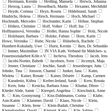
Herrmann, Kerstin
Hertling, Manuela
Herwix, Johanna
Herzog, Laura
Hesselbach, Martin
Hexamer, Mechthild
Heyde, Corinna
Heyn, Roseta
Hildebrand, Sarah
Hindrichs, Helena
Hirsch, Hermann
Hoch, Michael
Hochmuth, Mercedes
Hochstatter, Karin
Höhne, Stephan
Hölters, Christine
Hoff, Volker
Hoff, Ina
Hoffmannová, Veronika
Holler, Hanna Sophie
Holz, Nicole
Holzhauer, Barbara
Holzke, Fabian
Horn, Karin
Howe, Veronika
Hube, Nicola
Hülsebeck, Rachele
Humbert-Kukulady, Uwe
Hurst, Kerstin
Iken, Dr. Sebastião
Immer, Maximilian
IN VIA Kath. Verband für Mädchen- u,
Frauensozialarbeit Köln e.V.
Incheva, Theodora
Jacob, Jens
Jacobi-Nortier, Babeth
Jacobsen, Sven
Jeczmyk, Maja
Jenner, Christiane
Jeschke, Sarah
Jessenberger, Jutta
Johnke, Tina
Jonsson, Chantal
Junker, Jana
Kaim,
Wioleta
Kaiser, Renate
Kaiser, Désirée
Kamp, Carmen
Karadeniz, Kübra
Kerber-Ireland, Sarah
Kern, Renata
Kern, Jutta
Kesicka, Barbara Anna
Khattar, Dhruv
Kheder Abde, Samir
Kierspel, Angelina
Kieschnick, Anne
R.
Kim, Goonyoung
Kiss-Dahlmanns, Corina
Klabe,
Ann-Katrin
Klammer, David
Klaus, Nicole
Klein,
Susanne
Klein, Irene
Klein-Badali, Christine
Kleinehanding, David
Kleinert, Katja
Klie, Sabine