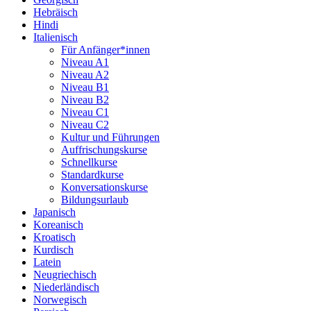
Hebräisch
Hindi
Italienisch
Für Anfänger*innen
Niveau A1
Niveau A2
Niveau B1
Niveau B2
Niveau C1
Niveau C2
Kultur und Führungen
Auffrischungskurse
Schnellkurse
Standardkurse
Konversationskurse
Bildungsurlaub
Japanisch
Koreanisch
Kroatisch
Kurdisch
Latein
Neugriechisch
Niederländisch
Norwegisch