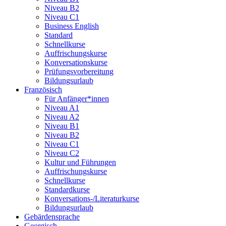
Niveau B2
Niveau C1
Business English
Standard
Schnellkurse
Auffrischungskurse
Konversationskurse
Prüfungsvorbereitung
Bildungsurlaub
Französisch
Für Anfänger*innen
Niveau A1
Niveau A2
Niveau B1
Niveau B2
Niveau C1
Niveau C2
Kultur und Führungen
Auffrischungskurse
Schnellkurse
Standardkurse
Konversations-/Literaturkurse
Bildungsurlaub
Gebärdensprache
Georgisch