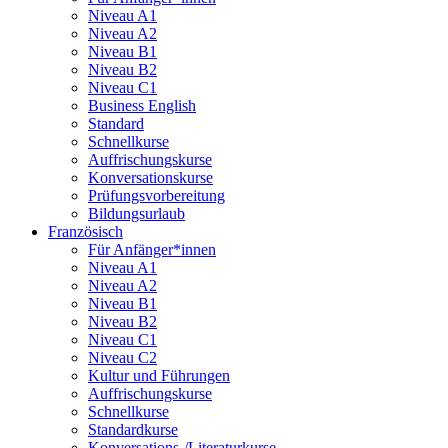
Niveau A1
Niveau A2
Niveau B1
Niveau B2
Niveau C1
Business English
Standard
Schnellkurse
Auffrischungskurse
Konversationskurse
Prüfungsvorbereitung
Bildungsurlaub
Französisch
Für Anfänger*innen
Niveau A1
Niveau A2
Niveau B1
Niveau B2
Niveau C1
Niveau C2
Kultur und Führungen
Auffrischungskurse
Schnellkurse
Standardkurse
Konversations-/Literaturkurse