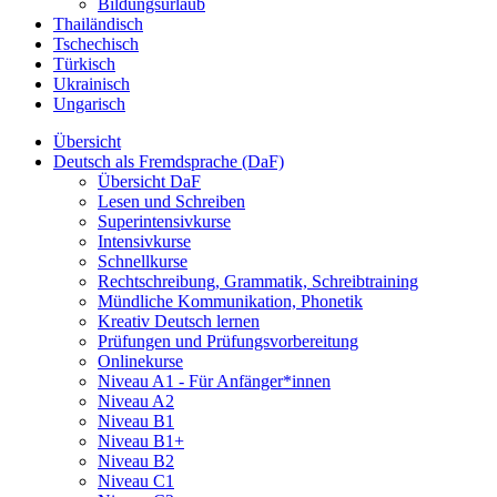
Bildungsurlaub
Thailändisch
Tschechisch
Türkisch
Ukrainisch
Ungarisch
Übersicht
Deutsch als Fremdsprache (DaF)
Übersicht DaF
Lesen und Schreiben
Superintensivkurse
Intensivkurse
Schnellkurse
Rechtschreibung, Grammatik, Schreibtraining
Mündliche Kommunikation, Phonetik
Kreativ Deutsch lernen
Prüfungen und Prüfungsvorbereitung
Onlinekurse
Niveau A1 - Für Anfänger*innen
Niveau A2
Niveau B1
Niveau B1+
Niveau B2
Niveau C1