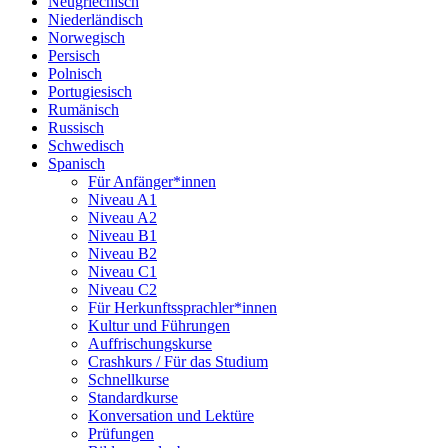
Neugriechisch
Niederländisch
Norwegisch
Persisch
Polnisch
Portugiesisch
Rumänisch
Russisch
Schwedisch
Spanisch
Für Anfänger*innen
Niveau A1
Niveau A2
Niveau B1
Niveau B2
Niveau C1
Niveau C2
Für Herkunftssprachler*innen
Kultur und Führungen
Auffrischungskurse
Crashkurs / Für das Studium
Schnellkurse
Standardkurse
Konversation und Lektüre
Prüfungen