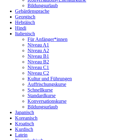
Bildungsurlaub
Gebärdensprache
Georgisch
Hebräisch
Hindi
Italienisch
Für Anfänger*innen
Niveau A1
Niveau A2
Niveau B1
Niveau B2
Niveau C1
Niveau C2
Kultur und Führungen
Auffrischungskurse
Schnellkurse
Standardkurse
Konversationskurse
Bildungsurlaub
Japanisch
Koreanisch
Kroatisch
Kurdisch
Latein