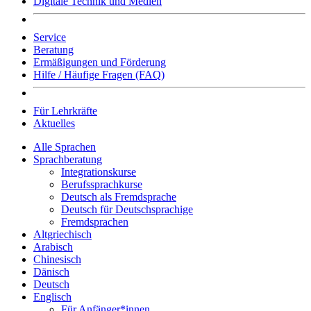
Digitale Technik und Medien
Service
Beratung
Ermäßigungen und Förderung
Hilfe / Häufige Fragen (FAQ)
Für Lehrkräfte
Aktuelles
Alle Sprachen
Sprachberatung
Integrationskurse
Berufssprachkurse
Deutsch als Fremdsprache
Deutsch für Deutschsprachige
Fremdsprachen
Altgriechisch
Arabisch
Chinesisch
Dänisch
Deutsch
Englisch
Für Anfänger*innen