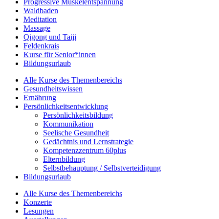
Progressive Muskelentspannung
Waldbaden
Meditation
Massage
Qigong und Taiji
Feldenkrais
Kurse für Senior*innen
Bildungsurlaub
Alle Kurse des Themenbereichs
Gesundheitswissen
Ernährung
Persönlichkeitsentwicklung
Persönlichkeitsbildung
Kommunikation
Seelische Gesundheit
Gedächtnis und Lernstrategie
Kompetenzzentrum 60plus
Elternbildung
Selbstbehauptung / Selbstverteidigung
Bildungsurlaub
Alle Kurse des Themenbereichs
Konzerte
Lesungen