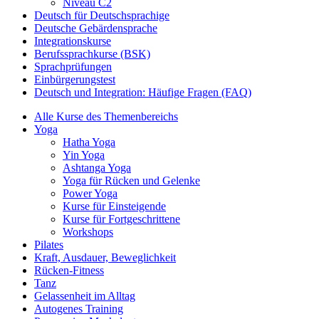
Niveau C2
Deutsch für Deutschsprachige
Deutsche Gebärdensprache
Integrationskurse
Berufssprachkurse (BSK)
Sprachprüfungen
Einbürgerungstest
Deutsch und Integration: Häufige Fragen (FAQ)
Alle Kurse des Themenbereichs
Yoga
Hatha Yoga
Yin Yoga
Ashtanga Yoga
Yoga für Rücken und Gelenke
Power Yoga
Kurse für Einsteigende
Kurse für Fortgeschrittene
Workshops
Pilates
Kraft, Ausdauer, Beweglichkeit
Rücken-Fitness
Tanz
Gelassenheit im Alltag
Autogenes Training