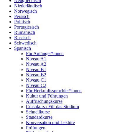
Neugriechisch
Niederländisch
Norwegisch
Persisch
Polnisch
Portugiesisch
Rumänisch
Russisch
Schwedisch
Spanisch
Für Anfänger*innen
Niveau A1
Niveau A2
Niveau B1
Niveau B2
Niveau C1
Niveau C2
Für Herkunftssprachler*innen
Kultur und Führungen
Auffrischungskurse
Crashkurs / Für das Studium
Schnellkurse
Standardkurse
Konversation und Lektüre
Prüfungen