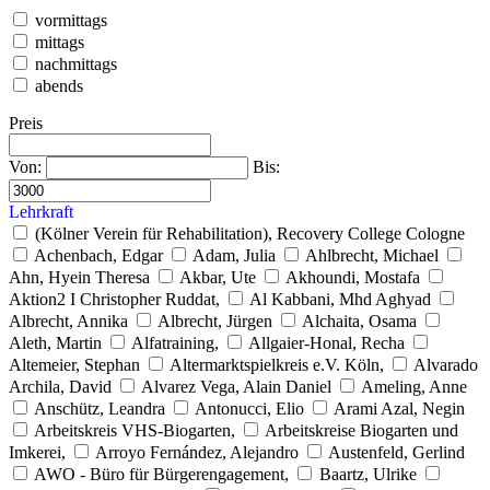
vormittags
mittags
nachmittags
abends
Preis
Von:
Bis:
Lehrkraft
(Kölner Verein für Rehabilitation), Recovery College Cologne
Achenbach, Edgar
Adam, Julia
Ahlbrecht, Michael
Ahn, Hyein Theresa
Akbar, Ute
Akhoundi, Mostafa
Aktion2 I Christopher Ruddat,
Al Kabbani, Mhd Aghyad
Albrecht, Annika
Albrecht, Jürgen
Alchaita, Osama
Aleth, Martin
Alfatraining,
Allgaier-Honal, Recha
Altemeier, Stephan
Altermarktspielkreis e.V. Köln,
Alvarado
Archila, David
Alvarez Vega, Alain Daniel
Ameling, Anne
Anschütz, Leandra
Antonucci, Elio
Arami Azal, Negin
Arbeitskreis VHS-Biogarten,
Arbeitskreise Biogarten und
Imkerei,
Arroyo Fernández, Alejandro
Austenfeld, Gerlind
AWO - Büro für Bürgerengagement,
Baartz, Ulrike