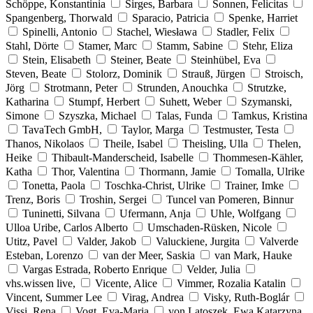
Schöppe, Konstantinia
Sirges, Barbara
Sonnen, Felicitas
Spangenberg, Thorwald
Sparacio, Patricia
Spenke, Harriet
Spinelli, Antonio
Stachel, Wiesława
Stadler, Felix
Stahl, Dörte
Stamer, Marc
Stamm, Sabine
Stehr, Eliza
Stein, Elisabeth
Steiner, Beate
Steinhübel, Eva
Steven, Beate
Stolorz, Dominik
Strauß, Jürgen
Stroisch,
Jörg
Strotmann, Peter
Strunden, Anouchka
Strutzke,
Katharina
Stumpf, Herbert
Suhett, Weber
Szymanski,
Simone
Szyszka, Michael
Talas, Funda
Tamkus, Kristina
TavaTech GmbH,
Taylor, Marga
Testmuster, Testa
Thanos, Nikolaos
Theile, Isabel
Theisling, Ulla
Thelen,
Heike
Thibault-Manderscheid, Isabelle
Thommesen-Kähler,
Katha
Thor, Valentina
Thormann, Jamie
Tomalla, Ulrike
Tonetta, Paola
Toschka-Christ, Ulrike
Trainer, Imke
Trenz, Boris
Troshin, Sergei
Tuncel van Pomeren, Binnur
Tuninetti, Silvana
Ufermann, Anja
Uhle, Wolfgang
Ulloa Uribe, Carlos Alberto
Umschaden-Rüsken, Nicole
Utitz, Pavel
Valder, Jakob
Valuckiene, Jurgita
Valverde
Esteban, Lorenzo
van der Meer, Saskia
van Mark, Hauke
Vargas Estrada, Roberto Enrique
Velder, Julia
vhs.wissen live,
Vicente, Alice
Vimmer, Rozalia Katalin
Vincent, Summer Lee
Virag, Andrea
Visky, Ruth-Boglár
Vissi, Rena
Vogt, Eva-Maria
von Latoszek, Ewa Katarzyna