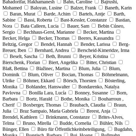
Bahadorifar, Hakhamanesh
Bahn, Caroline
Bajrushi,
Mohamed
Baloyan, Lusine
Balzer, Frank
Baneth, Karin
Baran, Murat
Barde, Achim
Bartels, Antje
Barth,
Sabine
Bassi, Roberta
Bast-Kessler, Constanze
Bastian,
Nora
Bata Calleen, Lucia
Bauer, Sam
Bebin Cúneo,
Sergio
Bechhaus-Gerst, Marianne
Becker, Martina
Becker, Helga
Becker, Thomas
Beeres, Kassandra
Beltzig, Gregor
Bendel, Hannah
Bender, Larissa
Berg-
Breuer, Iben
Bernhard, Andrea
Berscheid-Kimeridze, Irma
Beselt, Sascha
Beth, Brunni
Beyer, Kristina
Bierschenk, Florian
Biert, Angelika
Bitter, Christian
Blaß, Bettina
Blažinec, Martina
Blum, Julia
Blum,
Dominik
Blum, Oliver
Bocian, Thomas
Böhmelmann,
Ulrike
Böhmer, Ekkard
Börsch, Thorsten
Bösterling,
Monika
Bohlander, Hanswalter
Bondarenko, Natalya
Pavlovna
Bonilla Lara, Lucía
Bonney, Susanne
Born,
Barbara
Bortz, Harald
Bothe, Monika
Bouharroun ,
Cherif
Boxberger, Thomas
Braubach, Claudia
Braun,
Julia
Braz Sampaio, Maria Gabriela
Breest, Anja
Brendel, Kathleen
Brinkmann, Constanze
Brites-Alves,
Telma
Bruno, Mirella
Budde, Cornelia
Bühler, Nils
Bünger, Ellen
Büro für Öffentlichkeitsbeteiligung,
Bugdahn,
Monika
Buggisch, Barbara
Bui, Hoang
Bullmahn,