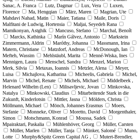
Sanac, A. Franca
Lutz, Dagmar
Lux, Vera
Luxen,
Florence
Ma, Hengqian
März, Maren
Magrian, Ute
Mahdavi Nahad, Matin
Maier, Tatiana
Maile, Doris
Malfitani de Ludwig, Hortensia
Maljai, Seyedeh Rana
Mamikonyan, Astghik
Mancuso, Stefano
Marchal, Benoît
Marcks, Kathinka
Marín Gálvez, Antonio
Markstein
Zimmermann, Aldrin
Maróthy, Johanna
Massmann, Irina
Matern, Christiane
Matzdorf, Andreas
McDonough, Ian
Mefteh, Wassim
Mehlstäubl, Marita
Menné-Wiska, Ines
Mennigen, Laura
Menschel, Sandra
Menzel, Marion
Merk, Silvia
Metaxas, Ioannis
Metzler, Alena
Meyer,
Luisa
Michajlova, Katharina
Micheelis, Gabriela
Michel,
Marvin
Michel, Renate
Michels, Michael
Middelbeek ,
Helenard Wilhelm (Len)
Milisavljevic, Jovan
Minkovska,
Natalya
Minkowski, Claudius
Mitarbeitende Stark in die
Zukunft, Kinderlotsin
Mittler, Jasna
Mölders, Christa
Möllmann, Michael
Mönch, Johannes Erasmus
Moers,
Stefanie
Monneke, Oliver
Moretto, David
Morgenthaler,
Simon
Motschmann, Konrad
Moussa, Sadek
Mpairaktari, Paskalia
Mühlenhöver, Georg
Müller, Carsten
Müller, Marlen
Müller, Tanja
Münker, Salomé
Muno,
Lotte
Murphy&Spitz Green Capital AG ,
Mutert-Brendler,