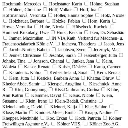
Hochmuth, Mercedes
Hochstatter, Karin
Höhne, Stephan
Hölters, Christine
Hoff, Volker
Hoff, Ina
Hoffmannová, Veronika
Holler, Hanna Sophie
Holz, Nicole
Holzhauer, Barbara
Holzke, Fabian
Horn, Karin
Howe, Veronika
Hube, Nicola
Hülsebeck, Rachele
Humbert-Kukulady, Uwe
Hurst, Kerstin
Iken, Dr. Sebastião
Immer, Maximilian
IN VIA Kath. Verband für Mädchen- u,
Frauensozialarbeit Köln e.V.
Incheva, Theodora
Jacob, Jens
Jacobi-Nortier, Babeth
Jacobsen, Sven
Jeczmyk, Maja
Jenner, Christiane
Jeschke, Sarah
Jessenberger, Jutta
Johnke, Tina
Jonsson, Chantal
Junker, Jana
Kaim,
Wioleta
Kaiser, Renate
Kaiser, Désirée
Kamp, Carmen
Karadeniz, Kübra
Kerber-Ireland, Sarah
Kern, Renata
Kern, Jutta
Kesicka, Barbara Anna
Khattar, Dhruv
Kheder Abde, Samir
Kierspel, Angelina
Kieschnick, Anne
R.
Kim, Goonyoung
Kiss-Dahlmanns, Corina
Klabe,
Ann-Katrin
Klammer, David
Klaus, Nicole
Klein,
Susanne
Klein, Irene
Klein-Badali, Christine
Kleinehanding, David
Kleinert, Katja
Klie, Sabine
Klose, Martin
Kmiotek-Meier, Emilia
Knapp, Nadine
Knepper, Mechthild
Koc, Erkan
Koch, Patricia
Kölner
Freiwilligen Agentur e.V.,
Kölner VHS,
Kölner Zoo AG,