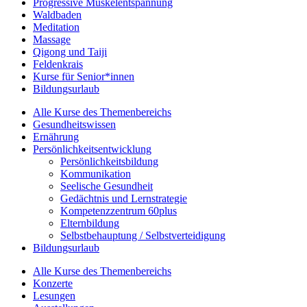
Progressive Muskelentspannung
Waldbaden
Meditation
Massage
Qigong und Taiji
Feldenkrais
Kurse für Senior*innen
Bildungsurlaub
Alle Kurse des Themenbereichs
Gesundheitswissen
Ernährung
Persönlichkeitsentwicklung
Persönlichkeitsbildung
Kommunikation
Seelische Gesundheit
Gedächtnis und Lernstrategie
Kompetenzzentrum 60plus
Elternbildung
Selbstbehauptung / Selbstverteidigung
Bildungsurlaub
Alle Kurse des Themenbereichs
Konzerte
Lesungen