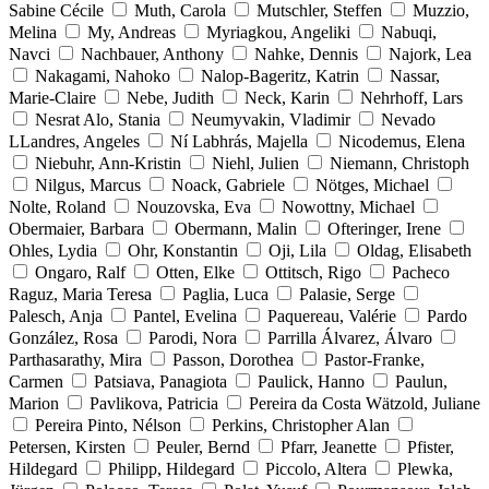
Sabine Cécile
Muth, Carola
Mutschler, Steffen
Muzzio,
Melina
My, Andreas
Myriagkou, Angeliki
Nabuqi,
Navci
Nachbauer, Anthony
Nahke, Dennis
Najork, Lea
Nakagami, Nahoko
Nalop-Bageritz, Katrin
Nassar,
Marie-Claire
Nebe, Judith
Neck, Karin
Nehrhoff, Lars
Nesrat Alo, Stania
Neumyvakin, Vladimir
Nevado
LLandres, Angeles
Ní Labhrás, Majella
Nicodemus, Elena
Niebuhr, Ann-Kristin
Niehl, Julien
Niemann, Christoph
Nilgus, Marcus
Noack, Gabriele
Nötges, Michael
Nolte, Roland
Nouzovska, Eva
Nowottny, Michael
Obermaier, Barbara
Obermann, Malin
Ofteringer, Irene
Ohles, Lydia
Ohr, Konstantin
Oji, Lila
Oldag, Elisabeth
Ongaro, Ralf
Otten, Elke
Ottitsch, Rigo
Pacheco
Raguz, Maria Teresa
Paglia, Luca
Palasie, Serge
Palesch, Anja
Pantel, Evelina
Paquereau, Valérie
Pardo
González, Rosa
Parodi, Nora
Parrilla Álvarez, Álvaro
Parthasarathy, Mira
Passon, Dorothea
Pastor-Franke,
Carmen
Patsiava, Panagiota
Paulick, Hanno
Paulun,
Marion
Pavlikova, Patricia
Pereira da Costa Wätzold, Juliane
Pereira Pinto, Nélson
Perkins, Christopher Alan
Petersen, Kirsten
Peuler, Bernd
Pfarr, Jeanette
Pfister,
Hildegard
Philipp, Hildegard
Piccolo, Altera
Plewka,