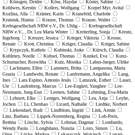
Könsgen, Deidre
Köse, Haydar
Köster, Sabine
Kohlwes, Kerstin
Kollers, Wolfgang
Korpel Myr, Avital
Kozlina, Alla
Krämer, Karin
Kranefeld, Charlotte
Kratsiuk, Hanna
Krause, Thomas
Krause, Walter
Krebsgesellschaft NRW e.V., Dr. Uhlig -
Krebsgesellschaft
NRW e.V., , Dr. Lea Maria Winter
Kreiterling, Sonja
Kreutz,
Ingeborg
Kreuzer, Jessica
Krieger, Viktoria
Krosse,
Renate
Krott, Christina
Krüger, Claudia
Krüger, Sabine
Krypczyk, Kathrin
Kubinski, Anke
Kürsch, Claudia
Kuhlmey, Noelle
Kuhsel, Thomas
Kunkel, Eva
Kunz-
Schumacher, Roswitha
Kutz, Monika
Labus-Jaeger, Ulrike
Lachmann, Ellen
Lammers, Britta
Lampasona, Maria
Grazia
Landwehr, Renate
Lanfermann, Angelika
Lang,
Ines
Lara Espino, Antonio Jesús
Latuszek, Esther
Lauer,
Ute
Laufenberg, Marcus
Lee-Englert, Yanghee
Lee-
Neumann, Jung-Eun
Leenen, Sabine
Lehming, Eva-Maria
Lehnert, Elke
Lentges, Wolfgang
Leu, Anja
Leyhe,
Jochen
Li, Chenhao
Licard, Nathalie
Liedtke, Norbert
Liekendael, Rudi
Lindblom, Ingrid
Link, Armin
Linz, Barbara
Lippek-Norrenberg, Regina
Lob-Preis,
Bettina
Lösche, Sylvia
Lohmar, Dagmar
Lombardo,
Wendy Paola
Longhitano, Nunzia
Lozo, Simon
Lu,
Qing
Lücke, Markus
Lukaszczyk, Wojciech
Lunari-