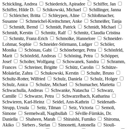
Schickling, Andrea
Schiederich, Apiradee
Schiffer, Jan
Schiffer, Hilde D.
Schikowski, Michael
Schillinger, Janna
Schleicher, Britta
Schleypen, Aline
Schloßmacher,
Susanne
Schmeichel-Kreitschmer, Anke
Schmeißer, Tanja
Schmidt, Bernd
Schmidt, Patrick
Schmidt, Michael
Schmidt, Kerstin
Schmitz, Ralf
Schmitz, Claudia Cristina
Schmitz, Franz-Erich
Schmolke, Hannelore
Schneider-
Lohmar, Sophie
Schneider-Störmann, Ludger
Schöler,
Monika
Schönau, Gabi
Schöneberger, Petra
Schönfeld,
Marit
Schönfeld, Andreas
Schöning, Petra
Schöpper,
Josef
Scholter, Wolfgang
Schowanek, Sandra
Schramm,
Frances
Schreiner, Brigitte
Schütz, Carolin
Schütze-
Molaiefar, Zahra
Schukowski, Kerstin
Schulte, Bruno
Schultz-Rotter, Wilfried
Schulz, Daniela
Schulz, Holger
Schulz, Anica
Schulze, Michael
Schumacher, Marietta
Schwachulla, Andreas
Schwanke, Natascha
Schwarz,
Camille
Schwarze, Petra
Schwarzelbach, Katharina
Schwieren, Karl-Heinz
Seidel, Ann-Kathrin
Seidenath-
Strupp, Ursula
Seitz, Tilman
Seiz, Victoria
Semoli,
Simone
Sermelwall, Nagibullah
Séville-Fürnkäs, Dr.
Daniella
Shaheen, Marah
Shiraishi, Fumiko
Shiroma,
Akiko
Siebers , Stefan
Simonetti, Antonella
Siouli-