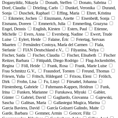
Doganyildiz, Nikayla
Donath, Steffen
Donato, Sabrina
Doré, Claudia
Drieling, Carlo
Dunkel, Veronika
Durand,
Sonja
Duschek, Raphael
Effing, Maria
Ehret, Kristina
Eikmeier, Jochen
Einzmann, Anette
Eisenbeiß, Sonja
Eismann, Doreen
Emmerich, Julia
Emmerling, Grazyna
Engel, Dennis
English, Kirsten
Esters, Paul
Etienne,
Michelle
Evers, Anna
Eversberg, Nadine
Ewert, Trude
Luise
Eylert, Heide
Falaise, Éric
Feiertag, Servaas
Maarten
Fernández Costoya, María del Carmen
Fiala,
Stefanie
FIAN Deutschland e.V.,
Filyanina, Nelya
Fischer, Saida
Fischer, Claudia
Fischer, Elisabeth
Fischer
Reitzer, Barbara
Fittipaldi, Diego Rodrigo
Flug-Jockenhöfer,
Regina
Föll, Heide
Frank, Rosa
Frank, Marie Luise
Frau Schmitzz G.V.,
Fraundorf, Torsten
Freund, Thomas
Friesen, Yulia
Fritsch, Hildegard
Frixou, Eleni
Frölich,
Dirk
Frohn, Lisa
Fu, Linyi
Fürsattel, Johanna
Fürstenberg, Gabriele
Fuhrmann-Kappen, Heidrun
Funk,
Irina
Funken, Marianne
Furukawa, Miyuki
Gabler,
Günter
Gabriel, David
Gagliardo, Giovanna
Gajewski,
Sascha
Galitsas, Maria
Gallastegui Mugica, Marina
Garcia Baviera, David
García Golzarri Galindo, Maite
Garde, Barbara
Gemmer, Armin
Gencer, Filiz