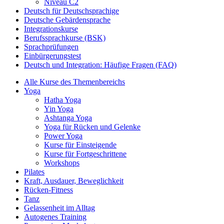
Niveau C2
Deutsch für Deutschsprachige
Deutsche Gebärdensprache
Integrationskurse
Berufssprachkurse (BSK)
Sprachprüfungen
Einbürgerungstest
Deutsch und Integration: Häufige Fragen (FAQ)
Alle Kurse des Themenbereichs
Yoga
Hatha Yoga
Yin Yoga
Ashtanga Yoga
Yoga für Rücken und Gelenke
Power Yoga
Kurse für Einsteigende
Kurse für Fortgeschrittene
Workshops
Pilates
Kraft, Ausdauer, Beweglichkeit
Rücken-Fitness
Tanz
Gelassenheit im Alltag
Autogenes Training