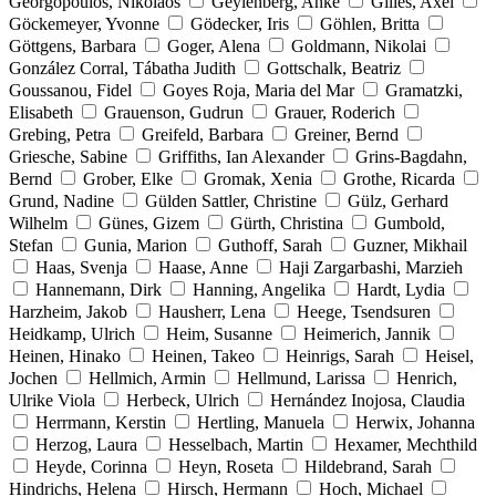
Georgopoulos, Nikolaos
Geylenberg, Anke
Gilles, Axel
Göckemeyer, Yvonne
Gödecker, Iris
Göhlen, Britta
Göttgens, Barbara
Goger, Alena
Goldmann, Nikolai
González Corral, Tábatha Judith
Gottschalk, Beatriz
Goussanou, Fidel
Goyes Roja, Maria del Mar
Gramatzki,
Elisabeth
Grauenson, Gudrun
Grauer, Roderich
Grebing, Petra
Greifeld, Barbara
Greiner, Bernd
Griesche, Sabine
Griffiths, Ian Alexander
Grins-Bagdahn,
Bernd
Grober, Elke
Gromak, Xenia
Grothe, Ricarda
Grund, Nadine
Gülden Sattler, Christine
Gülz, Gerhard
Wilhelm
Günes, Gizem
Gürth, Christina
Gumbold,
Stefan
Gunia, Marion
Guthoff, Sarah
Guzner, Mikhail
Haas, Svenja
Haase, Anne
Haji Zargarbashi, Marzieh
Hannemann, Dirk
Hanning, Angelika
Hardt, Lydia
Harzheim, Jakob
Hausherr, Lena
Heege, Tsendsuren
Heidkamp, Ulrich
Heim, Susanne
Heimerich, Jannik
Heinen, Hinako
Heinen, Takeo
Heinrigs, Sarah
Heisel,
Jochen
Hellmich, Armin
Hellmund, Larissa
Henrich,
Ulrike Viola
Herbeck, Ulrich
Hernández Inojosa, Claudia
Herrmann, Kerstin
Hertling, Manuela
Herwix, Johanna
Herzog, Laura
Hesselbach, Martin
Hexamer, Mechthild
Heyde, Corinna
Heyn, Roseta
Hildebrand, Sarah
Hindrichs, Helena
Hirsch, Hermann
Hoch, Michael