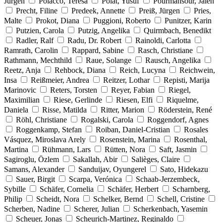
Jürgen
Polacco, Teresa
Polat, Yusuf
Pourmansour, Jaleh
Precht, Filine
Predeek, Annette
Preiß, Jürgen
Pries,
Malte
Prokot, Diana
Puggioni, Roberto
Punitzer, Karin
Putzien, Carola
Putzig, Angelika
Quirmbach, Benedikt
Radler, Ralf
Radu, Dr. Robert
Rainoldi, Carlotta
Ramrath, Carolin
Rappard, Sabine
Rasch, Christiane
Rathmann, Mechthild
Raue, Solange
Rausch, Angelika
Reetz, Anja
Rehbock, Diana
Reich, Lucyna
Reichwein,
Insa
Reißmeier, Andrea
Reitzer, Lothar
Repisti, Marija
Marinovic
Reters, Torsten
Reyer, Fabian
Riegel,
Maximilian
Riese, Gerlinde
Riesen, Elfi
Riquelme,
Daniela
Risse, Matilda
Ritter, Marion
Röderstein, René
Röhl, Christiane
Rogalski, Carola
Roggendorf, Agnes
Roggenkamp, Stefan
Roiban, Daniel-Cristian
Rosales
Vásquez, Miroslava Arely
Rosenstein, Marina
Rosenthal,
Martina
Rühmann, Lars
Rütten, Nora
Saft, Jasmin
Sagiroglu, Özlem
Sakallah, Abir
Salièges, Claire
Samans, Alexander
Sanduijav, Oyungerel
Sato, Hidekazu
Sauer, Birgit
Scarpa, Verónica
Schaab-Jerzembeck,
Sybille
Schäfer, Cornelia
Schäfer, Herbert
Scharnberg,
Philip
Scheidt, Nora
Schelker, Bernd
Schell, Cristine
Scherben, Nadine
Scherer, Julian
Scherkenbach, Yasemin
Scheuer, Jonas
Scheurich-Martinez, Reginaldo