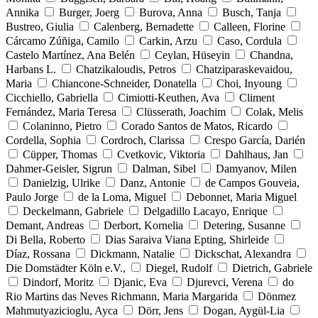
Annika
Burger, Joerg
Burova, Anna
Busch, Tanja
Bustreo, Giulia
Calenberg, Bernadette
Calleen, Florine
Cárcamo Zúñiga, Camilo
Carkin, Arzu
Caso, Cordula
Castelo Martínez, Ana Belén
Ceylan, Hüseyin
Chandna,
Harbans L.
Chatzikaloudis, Petros
Chatziparaskevaidou,
Maria
Chiancone-Schneider, Donatella
Choi, Inyoung
Cicchiello, Gabriella
Cimiotti-Keuthen, Ava
Climent
Fernández, Maria Teresa
Clüsserath, Joachim
Colak, Melis
Colaninno, Pietro
Corado Santos de Matos, Ricardo
Cordella, Sophia
Cordroch, Clarissa
Crespo García, Darién
Cüpper, Thomas
Cvetkovic, Viktoria
Dahlhaus, Jan
Dahmer-Geisler, Sigrun
Dalman, Sibel
Damyanov, Milen
Danielzig, Ulrike
Danz, Antonie
de Campos Gouveia,
Paulo Jorge
de la Loma, Miguel
Debonnet, Maria Miguel
Deckelmann, Gabriele
Delgadillo Lacayo, Enrique
Demant, Andreas
Derbort, Kornelia
Detering, Susanne
Di Bella, Roberto
Dias Saraiva Viana Epting, Shirleide
Díaz, Rossana
Dickmann, Natalie
Dickschat, Alexandra
Die Domstädter Köln e.V.,
Diegel, Rudolf
Dietrich, Gabriele
Dindorf, Moritz
Djanic, Eva
Djurevci, Verena
do
Rio Martins das Neves Richmann, Maria Margarida
Dönmez
Mahmutyazicioglu, Ayca
Dörr, Jens
Dogan, Aygül-Lia