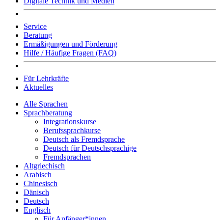
Digitale Technik und Medien
Service
Beratung
Ermäßigungen und Förderung
Hilfe / Häufige Fragen (FAQ)
Für Lehrkräfte
Aktuelles
Alle Sprachen
Sprachberatung
Integrationskurse
Berufssprachkurse
Deutsch als Fremdsprache
Deutsch für Deutschsprachige
Fremdsprachen
Altgriechisch
Arabisch
Chinesisch
Dänisch
Deutsch
Englisch
Für Anfänger*innen