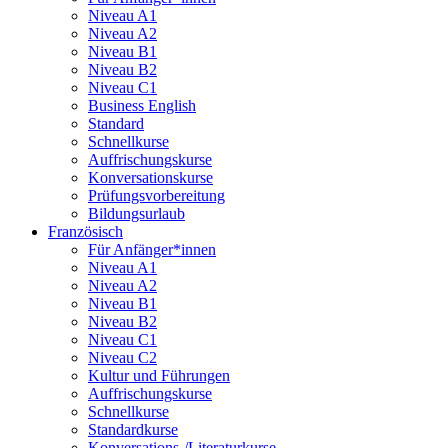
Niveau A1
Niveau A2
Niveau B1
Niveau B2
Niveau C1
Business English
Standard
Schnellkurse
Auffrischungskurse
Konversationskurse
Prüfungsvorbereitung
Bildungsurlaub
Französisch
Für Anfänger*innen
Niveau A1
Niveau A2
Niveau B1
Niveau B2
Niveau C1
Niveau C2
Kultur und Führungen
Auffrischungskurse
Schnellkurse
Standardkurse
Konversations-/Literaturkurse