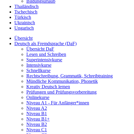
Bildungsurlaub
Thailändisch
Tschechisch
Türkisch
Ukrainisch
Ungarisch
Übersicht
Deutsch als Fremdsprache (DaF)
Übersicht DaF
Lesen und Schreiben
Superintensivkurse
Intensivkurse
Schnellkurse
Rechtschreibung, Grammatik, Schreibtraining
Mündliche Kommunikation, Phonetik
Kreativ Deutsch lernen
Prüfungen und Prüfungsvorbereitung
Onlinekurse
Niveau A1 - Für Anfänger*innen
Niveau A2
Niveau B1
Niveau B1+
Niveau B2
Niveau C1