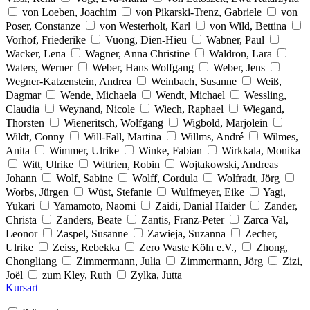
von Loeben, Joachim
von Pikarski-Trenz, Gabriele
von
Poser, Constanze
von Westerholt, Karl
von Wild, Bettina
Vorhof, Friederike
Vuong, Dien-Hieu
Wabner, Paul
Wacker, Lena
Wagner, Anna Christine
Waldron, Lara
Waters, Werner
Weber, Hans Wolfgang
Weber, Jens
Wegner-Katzenstein, Andrea
Weinbach, Susanne
Weiß,
Dagmar
Wende, Michaela
Wendt, Michael
Wessling,
Claudia
Weynand, Nicole
Wiech, Raphael
Wiegand,
Thorsten
Wieneritsch, Wolfgang
Wigbold, Marjolein
Wildt, Conny
Will-Fall, Martina
Willms, André
Wilmes,
Anita
Wimmer, Ulrike
Winke, Fabian
Wirkkala, Monika
Witt, Ulrike
Wittrien, Robin
Wojtakowski, Andreas
Johann
Wolf, Sabine
Wolff, Cordula
Wolfradt, Jörg
Worbs, Jürgen
Wüst, Stefanie
Wulfmeyer, Eike
Yagi,
Yukari
Yamamoto, Naomi
Zaidi, Danial Haider
Zander,
Christa
Zanders, Beate
Zantis, Franz-Peter
Zarca Val,
Leonor
Zaspel, Susanne
Zawieja, Suzanna
Zecher,
Ulrike
Zeiss, Rebekka
Zero Waste Köln e.V.,
Zhong,
Chongliang
Zimmermann, Julia
Zimmermann, Jörg
Zizi,
Joël
zum Kley, Ruth
Zylka, Jutta
Kursart