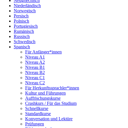
Neugriechisch
Niederländisch
Norwegisch
Persisch
Polnisch
Portugiesisch
Rumänisch
Russisch
Schwedisch
Spanisch
Für Anfänger*innen
Niveau A1
Niveau A2
Niveau B1
Niveau B2
Niveau C1
Niveau C2
Für Herkunftssprachler*innen
Kultur und Führungen
Auffrischungskurse
Crashkurs / Für das Studium
Schnellkurse
Standardkurse
Konversation und Lektüre
Prüfungen