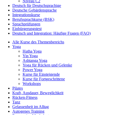
Niveau C2
Deutsch für Deutschsprachige
Deutsche Gebärdensprache
Integrationskurse
Berufssprachkurse (BSK)
Sprachprüfungen
Einbürgerungstest
Deutsch und Integration: Häufige Fragen (FAQ)
Alle Kurse des Themenbereichs
Yoga
Hatha Yoga
Yin Yoga
Ashtanga Yoga
Yoga für Rücken und Gelenke
Power Yoga
Kurse für Einsteigende
Kurse für Fortgeschrittene
Workshops
Pilates
Kraft, Ausdauer, Beweglichkeit
Rücken-Fitness
Tanz
Gelassenheit im Alltag
Autogenes Training