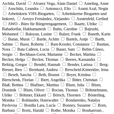
Archila, David
Alvarez Vega, Alain Daniel
Ameling, Anne
Anschütz, Leandra
Antonucci, Elio
Arami Azal, Negin
Arbeitskreis VHS-Biogarten,
Arbeitskreise Biogarten und
Imkerei,
Arroyo Fernández, Alejandro
Austenfeld, Gerlind
AWO - Büro für Bürgerengagement,
Baartz, Ulrike
Bahadorifar, Hakhamanesh
Bahn, Caroline
Bajrushi,
Mohamed
Baloyan, Lusine
Balzer, Frank
Baneth, Karin
Baran, Murat
Barde, Achim
Bartels, Antje
Barth,
Sabine
Bassi, Roberta
Bast-Kessler, Constanze
Bastian,
Nora
Bata Calleen, Lucia
Bauer, Sam
Bebin Cúneo,
Sergio
Bechhaus-Gerst, Marianne
Becker, Martina
Becker, Helga
Becker, Thomas
Beeres, Kassandra
Beltzig, Gregor
Bendel, Hannah
Bender, Larissa
Berg-
Breuer, Iben
Bernhard, Andrea
Berscheid-Kimeridze, Irma
Beselt, Sascha
Beth, Brunni
Beyer, Kristina
Bierschenk, Florian
Biert, Angelika
Bitter, Christian
Blaß, Bettina
Blažinec, Martina
Blum, Julia
Blum,
Dominik
Blum, Oliver
Bocian, Thomas
Böhmelmann,
Ulrike
Böhmer, Ekkard
Börsch, Thorsten
Bösterling,
Monika
Bohlander, Hanswalter
Bondarenko, Natalya
Pavlovna
Bonilla Lara, Lucía
Bonney, Susanne
Born,
Barbara
Bortz, Harald
Bothe, Monika
Bouharroun ,