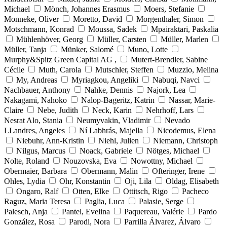
Michael
Mönch, Johannes Erasmus
Moers, Stefanie
Monneke, Oliver
Moretto, David
Morgenthaler, Simon
Motschmann, Konrad
Moussa, Sadek
Mpairaktari, Paskalia
Mühlenhöver, Georg
Müller, Carsten
Müller, Marlen
Müller, Tanja
Münker, Salomé
Muno, Lotte
Murphy&Spitz Green Capital AG ,
Mutert-Brendler, Sabine
Cécile
Muth, Carola
Mutschler, Steffen
Muzzio, Melina
My, Andreas
Myriagkou, Angeliki
Nabuqi, Navci
Nachbauer, Anthony
Nahke, Dennis
Najork, Lea
Nakagami, Nahoko
Nalop-Bageritz, Katrin
Nassar, Marie-
Claire
Nebe, Judith
Neck, Karin
Nehrhoff, Lars
Nesrat Alo, Stania
Neumyvakin, Vladimir
Nevado
LLandres, Angeles
Ní Labhrás, Majella
Nicodemus, Elena
Niebuhr, Ann-Kristin
Niehl, Julien
Niemann, Christoph
Nilgus, Marcus
Noack, Gabriele
Nötges, Michael
Nolte, Roland
Nouzovska, Eva
Nowottny, Michael
Obermaier, Barbara
Obermann, Malin
Ofteringer, Irene
Ohles, Lydia
Ohr, Konstantin
Oji, Lila
Oldag, Elisabeth
Ongaro, Ralf
Otten, Elke
Ottitsch, Rigo
Pacheco
Raguz, Maria Teresa
Paglia, Luca
Palasie, Serge
Palesch, Anja
Pantel, Evelina
Paquereau, Valérie
Pardo
González, Rosa
Parodi, Nora
Parrilla Álvarez, Álvaro