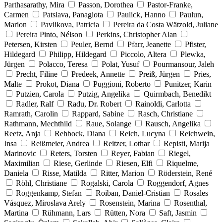
Parthasarathy, Mira
Passon, Dorothea
Pastor-Franke,
Carmen
Patsiava, Panagiota
Paulick, Hanno
Paulun,
Marion
Pavlikova, Patricia
Pereira da Costa Wätzold, Juliane
Pereira Pinto, Nélson
Perkins, Christopher Alan
Petersen, Kirsten
Peuler, Bernd
Pfarr, Jeanette
Pfister,
Hildegard
Philipp, Hildegard
Piccolo, Altera
Plewka,
Jürgen
Polacco, Teresa
Polat, Yusuf
Pourmansour, Jaleh
Precht, Filine
Predeek, Annette
Preiß, Jürgen
Pries,
Malte
Prokot, Diana
Puggioni, Roberto
Punitzer, Karin
Putzien, Carola
Putzig, Angelika
Quirmbach, Benedikt
Radler, Ralf
Radu, Dr. Robert
Rainoldi, Carlotta
Ramrath, Carolin
Rappard, Sabine
Rasch, Christiane
Rathmann, Mechthild
Raue, Solange
Rausch, Angelika
Reetz, Anja
Rehbock, Diana
Reich, Lucyna
Reichwein,
Insa
Reißmeier, Andrea
Reitzer, Lothar
Repisti, Marija
Marinovic
Reters, Torsten
Reyer, Fabian
Riegel,
Maximilian
Riese, Gerlinde
Riesen, Elfi
Riquelme,
Daniela
Risse, Matilda
Ritter, Marion
Röderstein, René
Röhl, Christiane
Rogalski, Carola
Roggendorf, Agnes
Roggenkamp, Stefan
Roiban, Daniel-Cristian
Rosales
Vásquez, Miroslava Arely
Rosenstein, Marina
Rosenthal,
Martina
Rühmann, Lars
Rütten, Nora
Saft, Jasmin