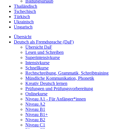
Bildungsurlaub
Thailändisch
Tschechisch
Türkisch
Ukrainisch
Ungarisch
Übersicht
Deutsch als Fremdsprache (DaF)
Übersicht DaF
Lesen und Schreiben
Superintensivkurse
Intensivkurse
Schnellkurse
Rechtschreibung, Grammatik, Schreibtraining
Mündliche Kommunikation, Phonetik
Kreativ Deutsch lernen
Prüfungen und Prüfungsvorbereitung
Onlinekurse
Niveau A1 - Für Anfänger*innen
Niveau A2
Niveau B1
Niveau B1+
Niveau B2
Niveau C1