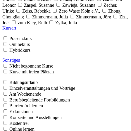
Leonor
Zaspel, Susanne
Zawieja, Suzanna
Zecher,
Ulrike
Zeiss, Rebekka
Zero Waste Köln e.V.,
Zhong,
Chongliang
Zimmermann, Julia
Zimmermann, Jörg
Zizi,
Joël
zum Kley, Ruth
Zylka, Jutta
Kursart
Präsenzkurs
Onlinekurs
Hybridkurs
Sonstiges
Nicht begonnene Kurse
Kurse mit freien Plätzen
Bildungsurlaub
Einzelveranstaltungen und Vorträge
Am Wochenende
Berufsbegleitende Fortbildungen
Barrierefrei lernen
Exkursionen
Konzerte und Ausstellungen
Kostenfrei
Online lernen