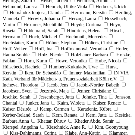
Heinrigs, Sarah
Heisel, Jochen
Hellmich, Armin
Hellmund, Larissa
Henrich, Ulrike Viola
Herbeck, Ulrich
Hernández Inojosa, Claudia
Herrmann, Kerstin
Hertling,
Manuela
Herwix, Johanna
Herzog, Laura
Hesselbach,
Martin
Hexamer, Mechthild
Heyde, Corinna
Heyn,
Roseta
Hildebrand, Sarah
Hindrichs, Helena
Hirsch,
Hermann
Hoch, Michael
Hochmuth, Mercedes
Hochstatter, Karin
Höhne, Stephan
Hölters, Christine
Hoff, Volker
Hoff, Ina
Hoffmannová, Veronika
Holler,
Hanna Sophie
Holz, Nicole
Holzhauer, Barbara
Holzke,
Fabian
Horn, Karin
Howe, Veronika
Hube, Nicola
Hülsebeck, Rachele
Humbert-Kukulady, Uwe
Hurst,
Kerstin
Iken, Dr. Sebastião
Immer, Maximilian
IN VIA
Kath. Verband für Mädchen- u, Frauensozialarbeit Köln e.V.
Incheva, Theodora
Jacob, Jens
Jacobi-Nortier, Babeth
Jacobsen, Sven
Jeczmyk, Maja
Jenner, Christiane
Jeschke, Sarah
Jessenberger, Jutta
Johnke, Tina
Jonsson,
Chantal
Junker, Jana
Kaim, Wioleta
Kaiser, Renate
Kaiser, Désirée
Kamp, Carmen
Karadeniz, Kübra
Kerber-Ireland, Sarah
Kern, Renata
Kern, Jutta
Kesicka,
Barbara Anna
Khattar, Dhruv
Kheder Abde, Samir
Kierspel, Angelina
Kieschnick, Anne R.
Kim, Goonyoung
Kiss-Dahlmanns, Corina
Klabe, Ann-Katrin
Klammer,