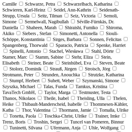
Camille
Schwarze, Petra
Schwarzelbach, Katharina
Schwieren, Karl-Heinz
Seidel, Ann-Kathrin
Seidenath-
Strupp, Ursula
Seitz, Tilman
Seiz, Victoria
Semoli,
Simone
Sermelwall, Nagibullah
Séville-Fürnkäs, Dr.
Daniella
Shaheen, Marah
Shiraishi, Fumiko
Shiroma,
Akiko
Siebers , Stefan
Simonetti, Antonella
Siouli-
Schöppe, Konstantinia
Sirges, Barbara
Sonnen, Felicitas
Spangenberg, Thorwald
Sparacio, Patricia
Spenke, Harriet
Spinelli, Antonio
Stachel, Wiesława
Stahl, Dörte
Stamer, Marc
Stamm, Sabine
Stehr, Eliza
Stein,
Elisabeth
Steiner, Beate
Steinhübel, Eva
Steven, Beate
Stolorz, Dominik
Strauß, Jürgen
Stroisch, Jörg
Strotmann, Peter
Strunden, Anouchka
Strutzke, Katharina
Stumpf, Herbert
Suhett, Weber
Szymanski, Simone
Szyszka, Michael
Talas, Funda
Tamkus, Kristina
TavaTech GmbH,
Taylor, Marga
Testmuster, Testa
Thanos, Nikolaos
Theile, Isabel
Theisling, Ulla
Thelen,
Heike
Thibault-Manderscheid, Isabelle
Thommesen-Kähler,
Katha
Thor, Valentina
Thormann, Jamie
Tomalla, Ulrike
Tonetta, Paola
Toschka-Christ, Ulrike
Trainer, Imke
Trenz, Boris
Troshin, Sergei
Tuncel van Pomeren, Binnur
Tuninetti, Silvana
Ufermann, Anja
Uhle, Wolfgang