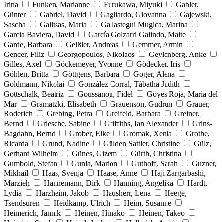
Irina
Funken, Marianne
Furukawa, Miyuki
Gabler,
Günter
Gabriel, David
Gagliardo, Giovanna
Gajewski,
Sascha
Galitsas, Maria
Gallastegui Mugica, Marina
Garcia Baviera, David
García Golzarri Galindo, Maite
Garde, Barbara
Geißler, Andreas
Gemmer, Armin
Gencer, Filiz
Georgopoulos, Nikolaos
Geylenberg, Anke
Gilles, Axel
Göckemeyer, Yvonne
Gödecker, Iris
Göhlen, Britta
Göttgens, Barbara
Goger, Alena
Goldmann, Nikolai
González Corral, Tábatha Judith
Gottschalk, Beatriz
Goussanou, Fidel
Goyes Roja, Maria del
Mar
Gramatzki, Elisabeth
Grauenson, Gudrun
Grauer,
Roderich
Grebing, Petra
Greifeld, Barbara
Greiner,
Bernd
Griesche, Sabine
Griffiths, Ian Alexander
Grins-
Bagdahn, Bernd
Grober, Elke
Gromak, Xenia
Grothe,
Ricarda
Grund, Nadine
Gülden Sattler, Christine
Gülz,
Gerhard Wilhelm
Günes, Gizem
Gürth, Christina
Gumbold, Stefan
Gunia, Marion
Guthoff, Sarah
Guzner,
Mikhail
Haas, Svenja
Haase, Anne
Haji Zargarbashi,
Marzieh
Hannemann, Dirk
Hanning, Angelika
Hardt,
Lydia
Harzheim, Jakob
Hausherr, Lena
Heege,
Tsendsuren
Heidkamp, Ulrich
Heim, Susanne
Heimerich, Jannik
Heinen, Hinako
Heinen, Takeo