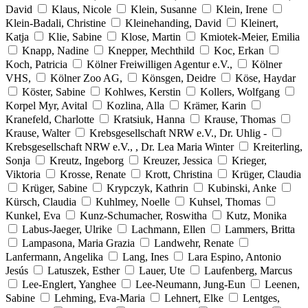
David
Klaus, Nicole
Klein, Susanne
Klein, Irene
Klein-Badali, Christine
Kleinehanding, David
Kleinert,
Katja
Klie, Sabine
Klose, Martin
Kmiotek-Meier, Emilia
Knapp, Nadine
Knepper, Mechthild
Koc, Erkan
Koch, Patricia
Kölner Freiwilligen Agentur e.V.,
Kölner
VHS,
Kölner Zoo AG,
Könsgen, Deidre
Köse, Haydar
Köster, Sabine
Kohlwes, Kerstin
Kollers, Wolfgang
Korpel Myr, Avital
Kozlina, Alla
Krämer, Karin
Kranefeld, Charlotte
Kratsiuk, Hanna
Krause, Thomas
Krause, Walter
Krebsgesellschaft NRW e.V., Dr. Uhlig -
Krebsgesellschaft NRW e.V., , Dr. Lea Maria Winter
Kreiterling,
Sonja
Kreutz, Ingeborg
Kreuzer, Jessica
Krieger,
Viktoria
Krosse, Renate
Krott, Christina
Krüger, Claudia
Krüger, Sabine
Krypczyk, Kathrin
Kubinski, Anke
Kürsch, Claudia
Kuhlmey, Noelle
Kuhsel, Thomas
Kunkel, Eva
Kunz-Schumacher, Roswitha
Kutz, Monika
Labus-Jaeger, Ulrike
Lachmann, Ellen
Lammers, Britta
Lampasona, Maria Grazia
Landwehr, Renate
Lanfermann, Angelika
Lang, Ines
Lara Espino, Antonio
Jesús
Latuszek, Esther
Lauer, Ute
Laufenberg, Marcus
Lee-Englert, Yanghee
Lee-Neumann, Jung-Eun
Leenen,
Sabine
Lehming, Eva-Maria
Lehnert, Elke
Lentges,