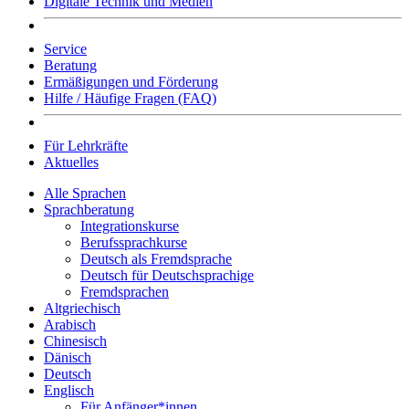
Digitale Technik und Medien
Service
Beratung
Ermäßigungen und Förderung
Hilfe / Häufige Fragen (FAQ)
Für Lehrkräfte
Aktuelles
Alle Sprachen
Sprachberatung
Integrationskurse
Berufssprachkurse
Deutsch als Fremdsprache
Deutsch für Deutschsprachige
Fremdsprachen
Altgriechisch
Arabisch
Chinesisch
Dänisch
Deutsch
Englisch
Für Anfänger*innen