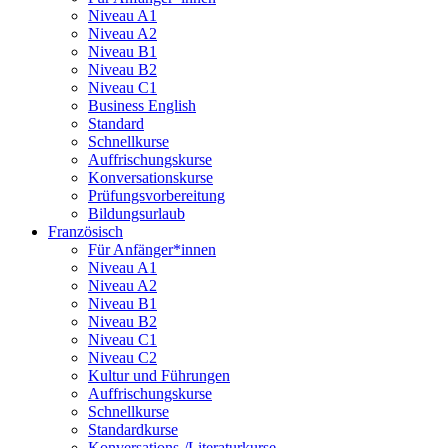
Niveau A1
Niveau A2
Niveau B1
Niveau B2
Niveau C1
Business English
Standard
Schnellkurse
Auffrischungskurse
Konversationskurse
Prüfungsvorbereitung
Bildungsurlaub
Französisch
Für Anfänger*innen
Niveau A1
Niveau A2
Niveau B1
Niveau B2
Niveau C1
Niveau C2
Kultur und Führungen
Auffrischungskurse
Schnellkurse
Standardkurse
Konversations-/Literaturkurse