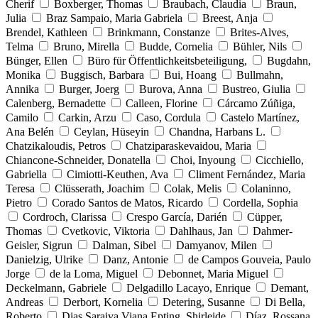
Cherif
Boxberger, Thomas
Braubach, Claudia
Braun,
Julia
Braz Sampaio, Maria Gabriela
Breest, Anja
Brendel, Kathleen
Brinkmann, Constanze
Brites-Alves,
Telma
Bruno, Mirella
Budde, Cornelia
Bühler, Nils
Bünger, Ellen
Büro für Öffentlichkeitsbeteiligung,
Bugdahn,
Monika
Buggisch, Barbara
Bui, Hoang
Bullmahn,
Annika
Burger, Joerg
Burova, Anna
Bustreo, Giulia
Calenberg, Bernadette
Calleen, Florine
Cárcamo Zúñiga,
Camilo
Carkin, Arzu
Caso, Cordula
Castelo Martínez,
Ana Belén
Ceylan, Hüseyin
Chandna, Harbans L.
Chatzikaloudis, Petros
Chatziparaskevaidou, Maria
Chiancone-Schneider, Donatella
Choi, Inyoung
Cicchiello,
Gabriella
Cimiotti-Keuthen, Ava
Climent Fernández, Maria
Teresa
Clüsserath, Joachim
Colak, Melis
Colaninno,
Pietro
Corado Santos de Matos, Ricardo
Cordella, Sophia
Cordroch, Clarissa
Crespo García, Darién
Cüpper,
Thomas
Cvetkovic, Viktoria
Dahlhaus, Jan
Dahmer-
Geisler, Sigrun
Dalman, Sibel
Damyanov, Milen
Danielzig, Ulrike
Danz, Antonie
de Campos Gouveia, Paulo
Jorge
de la Loma, Miguel
Debonnet, Maria Miguel
Deckelmann, Gabriele
Delgadillo Lacayo, Enrique
Demant,
Andreas
Derbort, Kornelia
Detering, Susanne
Di Bella,
Roberto
Dias Saraiva Viana Epting, Shirleide
Díaz, Rossana