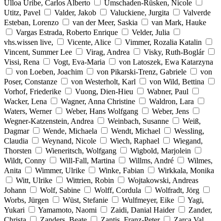
Ulloa Uribe, Carlos Alberto
Umschaden-Rüsken, Nicole
Utitz, Pavel
Valder, Jakob
Valuckiene, Jurgita
Valverde
Esteban, Lorenzo
van der Meer, Saskia
van Mark, Hauke
Vargas Estrada, Roberto Enrique
Velder, Julia
vhs.wissen live,
Vicente, Alice
Vimmer, Rozalia Katalin
Vincent, Summer Lee
Virag, Andrea
Visky, Ruth-Boglár
Vissi, Rena
Vogt, Eva-Maria
von Latoszek, Ewa Katarzyna
von Loeben, Joachim
von Pikarski-Trenz, Gabriele
von
Poser, Constanze
von Westerholt, Karl
von Wild, Bettina
Vorhof, Friederike
Vuong, Dien-Hieu
Wabner, Paul
Wacker, Lena
Wagner, Anna Christine
Waldron, Lara
Waters, Werner
Weber, Hans Wolfgang
Weber, Jens
Wegner-Katzenstein, Andrea
Weinbach, Susanne
Weiß,
Dagmar
Wende, Michaela
Wendt, Michael
Wessling,
Claudia
Weynand, Nicole
Wiech, Raphael
Wiegand,
Thorsten
Wieneritsch, Wolfgang
Wigbold, Marjolein
Wildt, Conny
Will-Fall, Martina
Willms, André
Wilmes,
Anita
Wimmer, Ulrike
Winke, Fabian
Wirkkala, Monika
Witt, Ulrike
Wittrien, Robin
Wojtakowski, Andreas
Johann
Wolf, Sabine
Wolff, Cordula
Wolfradt, Jörg
Worbs, Jürgen
Wüst, Stefanie
Wulfmeyer, Eike
Yagi,
Yukari
Yamamoto, Naomi
Zaidi, Danial Haider
Zander,
Christa
Zanders, Beate
Zantis, Franz-Peter
Zarca Val,