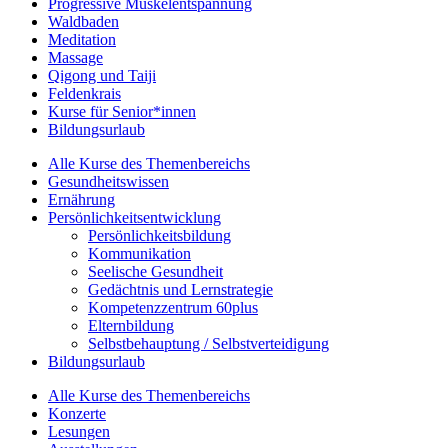
Progressive Muskelentspannung
Waldbaden
Meditation
Massage
Qigong und Taiji
Feldenkrais
Kurse für Senior*innen
Bildungsurlaub
Alle Kurse des Themenbereichs
Gesundheitswissen
Ernährung
Persönlichkeitsentwicklung
Persönlichkeitsbildung
Kommunikation
Seelische Gesundheit
Gedächtnis und Lernstrategie
Kompetenzzentrum 60plus
Elternbildung
Selbstbehauptung / Selbstverteidigung
Bildungsurlaub
Alle Kurse des Themenbereichs
Konzerte
Lesungen