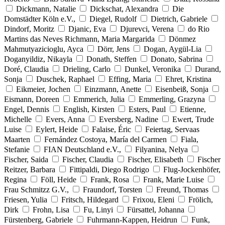
Dickmann, Natalie
Dickschat, Alexandra
Die
Domstädter Köln e.V.,
Diegel, Rudolf
Dietrich, Gabriele
Dindorf, Moritz
Djanic, Eva
Djurevci, Verena
do Rio
Martins das Neves Richmann, Maria Margarida
Dönmez
Mahmutyazicioglu, Ayca
Dörr, Jens
Dogan, Aygül-Lia
Doganyildiz, Nikayla
Donath, Steffen
Donato, Sabrina
Doré, Claudia
Drieling, Carlo
Dunkel, Veronika
Durand,
Sonja
Duschek, Raphael
Effing, Maria
Ehret, Kristina
Eikmeier, Jochen
Einzmann, Anette
Eisenbeiß, Sonja
Eismann, Doreen
Emmerich, Julia
Emmerling, Grazyna
Engel, Dennis
English, Kirsten
Esters, Paul
Etienne,
Michelle
Evers, Anna
Eversberg, Nadine
Ewert, Trude
Luise
Eylert, Heide
Falaise, Éric
Feiertag, Servaas
Maarten
Fernández Costoya, María del Carmen
Fiala,
Stefanie
FIAN Deutschland e.V.,
Filyanina, Nelya
Fischer, Saida
Fischer, Claudia
Fischer, Elisabeth
Fischer
Reitzer, Barbara
Fittipaldi, Diego Rodrigo
Flug-Jockenhöfer,
Regina
Föll, Heide
Frank, Rosa
Frank, Marie Luise
Frau Schmitzz G.V.,
Fraundorf, Torsten
Freund, Thomas
Friesen, Yulia
Fritsch, Hildegard
Frixou, Eleni
Frölich,
Dirk
Frohn, Lisa
Fu, Linyi
Fürsattel, Johanna
Fürstenberg, Gabriele
Fuhrmann-Kappen, Heidrun
Funk,