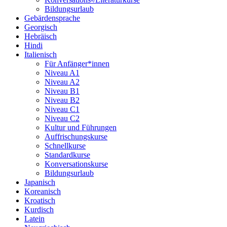
Bildungsurlaub
Gebärdensprache
Georgisch
Hebräisch
Hindi
Italienisch
Für Anfänger*innen
Niveau A1
Niveau A2
Niveau B1
Niveau B2
Niveau C1
Niveau C2
Kultur und Führungen
Auffrischungskurse
Schnellkurse
Standardkurse
Konversationskurse
Bildungsurlaub
Japanisch
Koreanisch
Kroatisch
Kurdisch
Latein