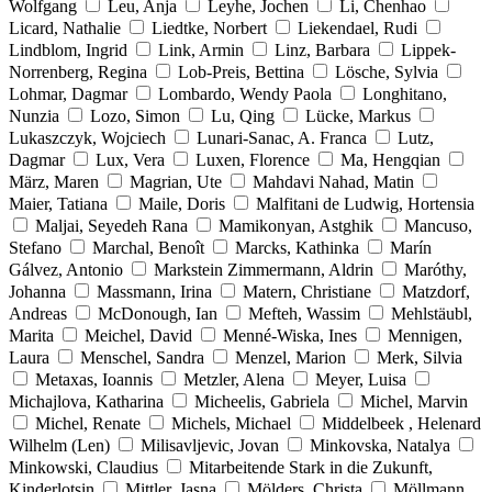
Wolfgang
Leu, Anja
Leyhe, Jochen
Li, Chenhao
Licard, Nathalie
Liedtke, Norbert
Liekendael, Rudi
Lindblom, Ingrid
Link, Armin
Linz, Barbara
Lippek-
Norrenberg, Regina
Lob-Preis, Bettina
Lösche, Sylvia
Lohmar, Dagmar
Lombardo, Wendy Paola
Longhitano,
Nunzia
Lozo, Simon
Lu, Qing
Lücke, Markus
Lukaszczyk, Wojciech
Lunari-Sanac, A. Franca
Lutz,
Dagmar
Lux, Vera
Luxen, Florence
Ma, Hengqian
März, Maren
Magrian, Ute
Mahdavi Nahad, Matin
Maier, Tatiana
Maile, Doris
Malfitani de Ludwig, Hortensia
Maljai, Seyedeh Rana
Mamikonyan, Astghik
Mancuso,
Stefano
Marchal, Benoît
Marcks, Kathinka
Marín
Gálvez, Antonio
Markstein Zimmermann, Aldrin
Maróthy,
Johanna
Massmann, Irina
Matern, Christiane
Matzdorf,
Andreas
McDonough, Ian
Mefteh, Wassim
Mehlstäubl,
Marita
Meichel, David
Menné-Wiska, Ines
Mennigen,
Laura
Menschel, Sandra
Menzel, Marion
Merk, Silvia
Metaxas, Ioannis
Metzler, Alena
Meyer, Luisa
Michajlova, Katharina
Micheelis, Gabriela
Michel, Marvin
Michel, Renate
Michels, Michael
Middelbeek , Helenard
Wilhelm (Len)
Milisavljevic, Jovan
Minkovska, Natalya
Minkowski, Claudius
Mitarbeitende Stark in die Zukunft,
Kinderlotsin
Mittler, Jasna
Mölders, Christa
Möllmann,