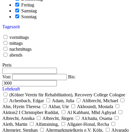
Freitag
Samstag
Sonntag
Tageszeit
vormittags
mittags
nachmittags
abends
Preis
Von:
Bis:
Lehrkraft
(Kölner Verein für Rehabilitation), Recovery College Cologne
Achenbach, Edgar
Adam, Julia
Ahlbrecht, Michael
Ahn, Hyein Theresa
Akbar, Ute
Akhoundi, Mostafa
Aktion2 I Christopher Ruddat,
Al Kabbani, Mhd Aghyad
Albrecht, Annika
Albrecht, Jürgen
Alchaita, Osama
Aleth, Martin
Alfatraining,
Allgaier-Honal, Recha
Altemeier, Stephan
Altermarktspielkreis e.V. Köln,
Alvarado