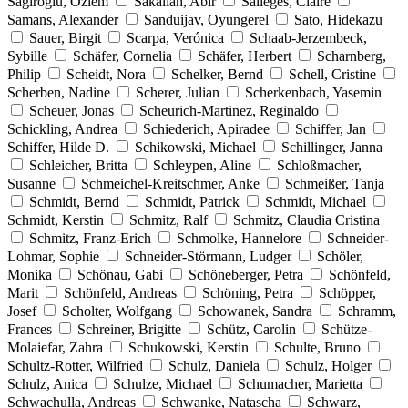
Sagiroglu, Özlem
Sakallah, Abir
Salièges, Claire
Samans, Alexander
Sanduijav, Oyungerel
Sato, Hidekazu
Sauer, Birgit
Scarpa, Verónica
Schaab-Jerzembeck,
Sybille
Schäfer, Cornelia
Schäfer, Herbert
Scharnberg,
Philip
Scheidt, Nora
Schelker, Bernd
Schell, Cristine
Scherben, Nadine
Scherer, Julian
Scherkenbach, Yasemin
Scheuer, Jonas
Scheurich-Martinez, Reginaldo
Schickling, Andrea
Schiederich, Apiradee
Schiffer, Jan
Schiffer, Hilde D.
Schikowski, Michael
Schillinger, Janna
Schleicher, Britta
Schleypen, Aline
Schloßmacher,
Susanne
Schmeichel-Kreitschmer, Anke
Schmeißer, Tanja
Schmidt, Bernd
Schmidt, Patrick
Schmidt, Michael
Schmidt, Kerstin
Schmitz, Ralf
Schmitz, Claudia Cristina
Schmitz, Franz-Erich
Schmolke, Hannelore
Schneider-
Lohmar, Sophie
Schneider-Störmann, Ludger
Schöler,
Monika
Schönau, Gabi
Schöneberger, Petra
Schönfeld,
Marit
Schönfeld, Andreas
Schöning, Petra
Schöpper,
Josef
Scholter, Wolfgang
Schowanek, Sandra
Schramm,
Frances
Schreiner, Brigitte
Schütz, Carolin
Schütze-
Molaiefar, Zahra
Schukowski, Kerstin
Schulte, Bruno
Schultz-Rotter, Wilfried
Schulz, Daniela
Schulz, Holger
Schulz, Anica
Schulze, Michael
Schumacher, Marietta
Schwachulla, Andreas
Schwanke, Natascha
Schwarz,