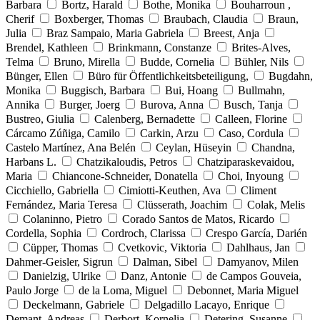
Barbara
Bortz, Harald
Bothe, Monika
Bouharroun ,
Cherif
Boxberger, Thomas
Braubach, Claudia
Braun,
Julia
Braz Sampaio, Maria Gabriela
Breest, Anja
Brendel, Kathleen
Brinkmann, Constanze
Brites-Alves,
Telma
Bruno, Mirella
Budde, Cornelia
Bühler, Nils
Bünger, Ellen
Büro für Öffentlichkeitsbeteiligung,
Bugdahn,
Monika
Buggisch, Barbara
Bui, Hoang
Bullmahn,
Annika
Burger, Joerg
Burova, Anna
Busch, Tanja
Bustreo, Giulia
Calenberg, Bernadette
Calleen, Florine
Cárcamo Zúñiga, Camilo
Carkin, Arzu
Caso, Cordula
Castelo Martínez, Ana Belén
Ceylan, Hüseyin
Chandna,
Harbans L.
Chatzikaloudis, Petros
Chatziparaskevaidou,
Maria
Chiancone-Schneider, Donatella
Choi, Inyoung
Cicchiello, Gabriella
Cimiotti-Keuthen, Ava
Climent
Fernández, Maria Teresa
Clüsserath, Joachim
Colak, Melis
Colaninno, Pietro
Corado Santos de Matos, Ricardo
Cordella, Sophia
Cordroch, Clarissa
Crespo García, Darién
Cüpper, Thomas
Cvetkovic, Viktoria
Dahlhaus, Jan
Dahmer-Geisler, Sigrun
Dalman, Sibel
Damyanov, Milen
Danielzig, Ulrike
Danz, Antonie
de Campos Gouveia,
Paulo Jorge
de la Loma, Miguel
Debonnet, Maria Miguel
Deckelmann, Gabriele
Delgadillo Lacayo, Enrique
Demant, Andreas
Derbort, Kornelia
Detering, Susanne