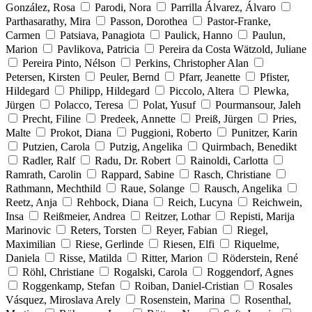
González, Rosa
Parodi, Nora
Parrilla Álvarez, Álvaro
Parthasarathy, Mira
Passon, Dorothea
Pastor-Franke,
Carmen
Patsiava, Panagiota
Paulick, Hanno
Paulun,
Marion
Pavlikova, Patricia
Pereira da Costa Wätzold, Juliane
Pereira Pinto, Nélson
Perkins, Christopher Alan
Petersen, Kirsten
Peuler, Bernd
Pfarr, Jeanette
Pfister,
Hildegard
Philipp, Hildegard
Piccolo, Altera
Plewka,
Jürgen
Polacco, Teresa
Polat, Yusuf
Pourmansour, Jaleh
Precht, Filine
Predeek, Annette
Preiß, Jürgen
Pries,
Malte
Prokot, Diana
Puggioni, Roberto
Punitzer, Karin
Putzien, Carola
Putzig, Angelika
Quirmbach, Benedikt
Radler, Ralf
Radu, Dr. Robert
Rainoldi, Carlotta
Ramrath, Carolin
Rappard, Sabine
Rasch, Christiane
Rathmann, Mechthild
Raue, Solange
Rausch, Angelika
Reetz, Anja
Rehbock, Diana
Reich, Lucyna
Reichwein,
Insa
Reißmeier, Andrea
Reitzer, Lothar
Repisti, Marija
Marinovic
Reters, Torsten
Reyer, Fabian
Riegel,
Maximilian
Riese, Gerlinde
Riesen, Elfi
Riquelme,
Daniela
Risse, Matilda
Ritter, Marion
Röderstein, René
Röhl, Christiane
Rogalski, Carola
Roggendorf, Agnes
Roggenkamp, Stefan
Roiban, Daniel-Cristian
Rosales
Vásquez, Miroslava Arely
Rosenstein, Marina
Rosenthal,