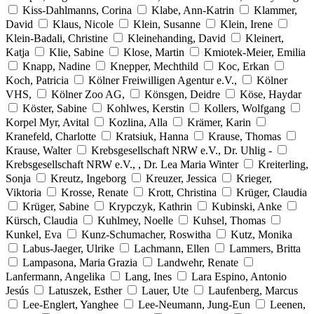
Kiss-Dahlmanns, Corina
Klabe, Ann-Katrin
Klammer,
David
Klaus, Nicole
Klein, Susanne
Klein, Irene
Klein-Badali, Christine
Kleinehanding, David
Kleinert,
Katja
Klie, Sabine
Klose, Martin
Kmiotek-Meier, Emilia
Knapp, Nadine
Knepper, Mechthild
Koc, Erkan
Koch, Patricia
Kölner Freiwilligen Agentur e.V.,
Kölner
VHS,
Kölner Zoo AG,
Könsgen, Deidre
Köse, Haydar
Köster, Sabine
Kohlwes, Kerstin
Kollers, Wolfgang
Korpel Myr, Avital
Kozlina, Alla
Krämer, Karin
Kranefeld, Charlotte
Kratsiuk, Hanna
Krause, Thomas
Krause, Walter
Krebsgesellschaft NRW e.V., Dr. Uhlig -
Krebsgesellschaft NRW e.V., , Dr. Lea Maria Winter
Kreiterling,
Sonja
Kreutz, Ingeborg
Kreuzer, Jessica
Krieger,
Viktoria
Krosse, Renate
Krott, Christina
Krüger, Claudia
Krüger, Sabine
Krypczyk, Kathrin
Kubinski, Anke
Kürsch, Claudia
Kuhlmey, Noelle
Kuhsel, Thomas
Kunkel, Eva
Kunz-Schumacher, Roswitha
Kutz, Monika
Labus-Jaeger, Ulrike
Lachmann, Ellen
Lammers, Britta
Lampasona, Maria Grazia
Landwehr, Renate
Lanfermann, Angelika
Lang, Ines
Lara Espino, Antonio
Jesús
Latuszek, Esther
Lauer, Ute
Laufenberg, Marcus
Lee-Englert, Yanghee
Lee-Neumann, Jung-Eun
Leenen,