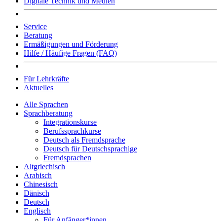
Digitale Technik und Medien
Service
Beratung
Ermäßigungen und Förderung
Hilfe / Häufige Fragen (FAQ)
Für Lehrkräfte
Aktuelles
Alle Sprachen
Sprachberatung
Integrationskurse
Berufssprachkurse
Deutsch als Fremdsprache
Deutsch für Deutschsprachige
Fremdsprachen
Altgriechisch
Arabisch
Chinesisch
Dänisch
Deutsch
Englisch
Für Anfänger*innen