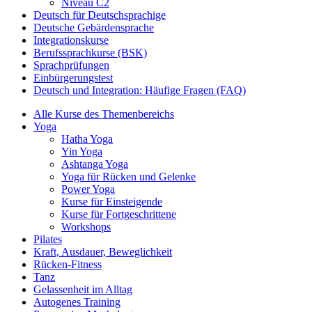
Niveau C2
Deutsch für Deutschsprachige
Deutsche Gebärdensprache
Integrationskurse
Berufssprachkurse (BSK)
Sprachprüfungen
Einbürgerungstest
Deutsch und Integration: Häufige Fragen (FAQ)
Alle Kurse des Themenbereichs
Yoga
Hatha Yoga
Yin Yoga
Ashtanga Yoga
Yoga für Rücken und Gelenke
Power Yoga
Kurse für Einsteigende
Kurse für Fortgeschrittene
Workshops
Pilates
Kraft, Ausdauer, Beweglichkeit
Rücken-Fitness
Tanz
Gelassenheit im Alltag
Autogenes Training