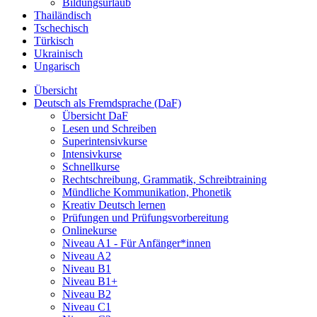
Bildungsurlaub
Thailändisch
Tschechisch
Türkisch
Ukrainisch
Ungarisch
Übersicht
Deutsch als Fremdsprache (DaF)
Übersicht DaF
Lesen und Schreiben
Superintensivkurse
Intensivkurse
Schnellkurse
Rechtschreibung, Grammatik, Schreibtraining
Mündliche Kommunikation, Phonetik
Kreativ Deutsch lernen
Prüfungen und Prüfungsvorbereitung
Onlinekurse
Niveau A1 - Für Anfänger*innen
Niveau A2
Niveau B1
Niveau B1+
Niveau B2
Niveau C1