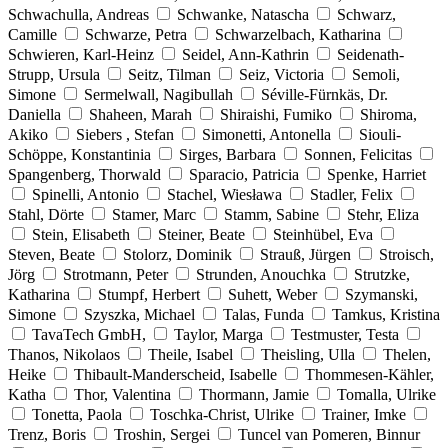
Schwachulla, Andreas
Schwanke, Natascha
Schwarz,
Camille
Schwarze, Petra
Schwarzelbach, Katharina
Schwieren, Karl-Heinz
Seidel, Ann-Kathrin
Seidenath-
Strupp, Ursula
Seitz, Tilman
Seiz, Victoria
Semoli,
Simone
Sermelwall, Nagibullah
Séville-Fürnkäs, Dr.
Daniella
Shaheen, Marah
Shiraishi, Fumiko
Shiroma,
Akiko
Siebers , Stefan
Simonetti, Antonella
Siouli-
Schöppe, Konstantinia
Sirges, Barbara
Sonnen, Felicitas
Spangenberg, Thorwald
Sparacio, Patricia
Spenke, Harriet
Spinelli, Antonio
Stachel, Wiesława
Stadler, Felix
Stahl, Dörte
Stamer, Marc
Stamm, Sabine
Stehr, Eliza
Stein, Elisabeth
Steiner, Beate
Steinhübel, Eva
Steven, Beate
Stolorz, Dominik
Strauß, Jürgen
Stroisch,
Jörg
Strotmann, Peter
Strunden, Anouchka
Strutzke,
Katharina
Stumpf, Herbert
Suhett, Weber
Szymanski,
Simone
Szyszka, Michael
Talas, Funda
Tamkus, Kristina
TavaTech GmbH,
Taylor, Marga
Testmuster, Testa
Thanos, Nikolaos
Theile, Isabel
Theisling, Ulla
Thelen,
Heike
Thibault-Manderscheid, Isabelle
Thommesen-Kähler,
Katha
Thor, Valentina
Thormann, Jamie
Tomalla, Ulrike
Tonetta, Paola
Toschka-Christ, Ulrike
Trainer, Imke
Trenz, Boris
Troshin, Sergei
Tuncel van Pomeren, Binnur