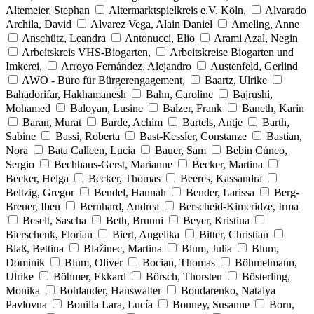
Altemeier, Stephan
Altermarktspielkreis e.V. Köln,
Alvarado
Archila, David
Alvarez Vega, Alain Daniel
Ameling, Anne
Anschütz, Leandra
Antonucci, Elio
Arami Azal, Negin
Arbeitskreis VHS-Biogarten,
Arbeitskreise Biogarten und
Imkerei,
Arroyo Fernández, Alejandro
Austenfeld, Gerlind
AWO - Büro für Bürgerengagement,
Baartz, Ulrike
Bahadorifar, Hakhamanesh
Bahn, Caroline
Bajrushi,
Mohamed
Baloyan, Lusine
Balzer, Frank
Baneth, Karin
Baran, Murat
Barde, Achim
Bartels, Antje
Barth,
Sabine
Bassi, Roberta
Bast-Kessler, Constanze
Bastian,
Nora
Bata Calleen, Lucia
Bauer, Sam
Bebin Cúneo,
Sergio
Bechhaus-Gerst, Marianne
Becker, Martina
Becker, Helga
Becker, Thomas
Beeres, Kassandra
Beltzig, Gregor
Bendel, Hannah
Bender, Larissa
Berg-
Breuer, Iben
Bernhard, Andrea
Berscheid-Kimeridze, Irma
Beselt, Sascha
Beth, Brunni
Beyer, Kristina
Bierschenk, Florian
Biert, Angelika
Bitter, Christian
Blaß, Bettina
Blažinec, Martina
Blum, Julia
Blum,
Dominik
Blum, Oliver
Bocian, Thomas
Böhmelmann,
Ulrike
Böhmer, Ekkard
Börsch, Thorsten
Bösterling,
Monika
Bohlander, Hanswalter
Bondarenko, Natalya
Pavlovna
Bonilla Lara, Lucía
Bonney, Susanne
Born,