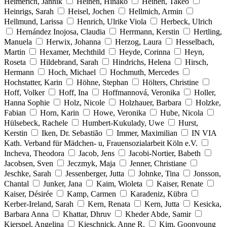
Heimerich, Jannik
Heinen, Hinako
Heinen, Takeo
Heinrigs, Sarah
Heisel, Jochen
Hellmich, Armin
Hellmund, Larissa
Henrich, Ulrike Viola
Herbeck, Ulrich
Hernández Inojosa, Claudia
Herrmann, Kerstin
Hertling,
Manuela
Herwix, Johanna
Herzog, Laura
Hesselbach,
Martin
Hexamer, Mechthild
Heyde, Corinna
Heyn,
Roseta
Hildebrand, Sarah
Hindrichs, Helena
Hirsch,
Hermann
Hoch, Michael
Hochmuth, Mercedes
Hochstatter, Karin
Höhne, Stephan
Hölters, Christine
Hoff, Volker
Hoff, Ina
Hoffmannová, Veronika
Holler,
Hanna Sophie
Holz, Nicole
Holzhauer, Barbara
Holzke,
Fabian
Horn, Karin
Howe, Veronika
Hube, Nicola
Hülsebeck, Rachele
Humbert-Kukulady, Uwe
Hurst,
Kerstin
Iken, Dr. Sebastião
Immer, Maximilian
IN VIA
Kath. Verband für Mädchen- u, Frauensozialarbeit Köln e.V.
Incheva, Theodora
Jacob, Jens
Jacobi-Nortier, Babeth
Jacobsen, Sven
Jeczmyk, Maja
Jenner, Christiane
Jeschke, Sarah
Jessenberger, Jutta
Johnke, Tina
Jonsson,
Chantal
Junker, Jana
Kaim, Wioleta
Kaiser, Renate
Kaiser, Désirée
Kamp, Carmen
Karadeniz, Kübra
Kerber-Ireland, Sarah
Kern, Renata
Kern, Jutta
Kesicka,
Barbara Anna
Khattar, Dhruv
Kheder Abde, Samir
Kierspel, Angelina
Kieschnick, Anne R.
Kim, Goonyoung