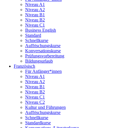
Niveau A1
Niveau A2
Niveau B1
Niveau B2
Niveau C1
Business English
Standard
Schnellkurse
Auffrischungskurse
Konversationskurse
Prüfungsvorbereitung
Bildungsurlaub
Französisch
Für Anfänger*innen
Niveau A1
Niveau A2
Niveau B1
Niveau B2
Niveau C1
Niveau C2
Kultur und Führungen
Auffrischungskurse
Schnellkurse
Standardkurse
Konversations-/Literaturkurse