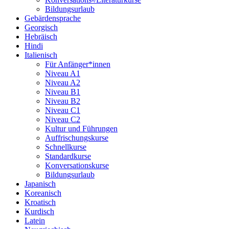
Bildungsurlaub
Gebärdensprache
Georgisch
Hebräisch
Hindi
Italienisch
Für Anfänger*innen
Niveau A1
Niveau A2
Niveau B1
Niveau B2
Niveau C1
Niveau C2
Kultur und Führungen
Auffrischungskurse
Schnellkurse
Standardkurse
Konversationskurse
Bildungsurlaub
Japanisch
Koreanisch
Kroatisch
Kurdisch
Latein