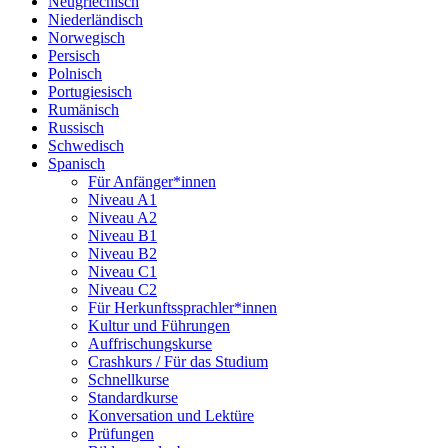
Neugriechisch
Niederländisch
Norwegisch
Persisch
Polnisch
Portugiesisch
Rumänisch
Russisch
Schwedisch
Spanisch
Für Anfänger*innen
Niveau A1
Niveau A2
Niveau B1
Niveau B2
Niveau C1
Niveau C2
Für Herkunftssprachler*innen
Kultur und Führungen
Auffrischungskurse
Crashkurs / Für das Studium
Schnellkurse
Standardkurse
Konversation und Lektüre
Prüfungen