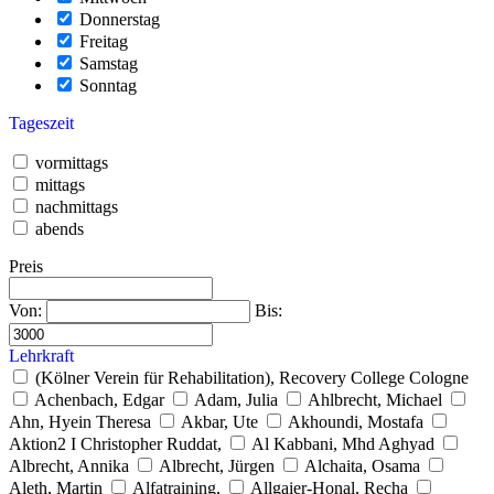
Donnerstag
Freitag
Samstag
Sonntag
Tageszeit
vormittags
mittags
nachmittags
abends
Preis
Von:
Bis:
Lehrkraft
(Kölner Verein für Rehabilitation), Recovery College Cologne
Achenbach, Edgar
Adam, Julia
Ahlbrecht, Michael
Ahn, Hyein Theresa
Akbar, Ute
Akhoundi, Mostafa
Aktion2 I Christopher Ruddat,
Al Kabbani, Mhd Aghyad
Albrecht, Annika
Albrecht, Jürgen
Alchaita, Osama
Aleth, Martin
Alfatraining,
Allgaier-Honal, Recha