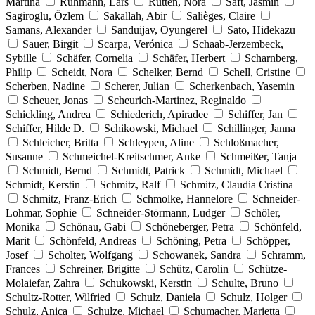
Martina
Rühmann, Lars
Rütten, Nora
Saft, Jasmin
Sagiroglu, Özlem
Sakallah, Abir
Salièges, Claire
Samans, Alexander
Sanduijav, Oyungerel
Sato, Hidekazu
Sauer, Birgit
Scarpa, Verónica
Schaab-Jerzembeck,
Sybille
Schäfer, Cornelia
Schäfer, Herbert
Scharnberg,
Philip
Scheidt, Nora
Schelker, Bernd
Schell, Cristine
Scherben, Nadine
Scherer, Julian
Scherkenbach, Yasemin
Scheuer, Jonas
Scheurich-Martinez, Reginaldo
Schickling, Andrea
Schiederich, Apiradee
Schiffer, Jan
Schiffer, Hilde D.
Schikowski, Michael
Schillinger, Janna
Schleicher, Britta
Schleypen, Aline
Schloßmacher,
Susanne
Schmeichel-Kreitschmer, Anke
Schmeißer, Tanja
Schmidt, Bernd
Schmidt, Patrick
Schmidt, Michael
Schmidt, Kerstin
Schmitz, Ralf
Schmitz, Claudia Cristina
Schmitz, Franz-Erich
Schmolke, Hannelore
Schneider-
Lohmar, Sophie
Schneider-Störmann, Ludger
Schöler,
Monika
Schönau, Gabi
Schöneberger, Petra
Schönfeld,
Marit
Schönfeld, Andreas
Schöning, Petra
Schöpper,
Josef
Scholter, Wolfgang
Schowanek, Sandra
Schramm,
Frances
Schreiner, Brigitte
Schütz, Carolin
Schütze-
Molaiefar, Zahra
Schukowski, Kerstin
Schulte, Bruno
Schultz-Rotter, Wilfried
Schulz, Daniela
Schulz, Holger
Schulz, Anica
Schulze, Michael
Schumacher, Marietta