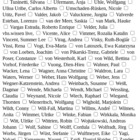
Tuninetti, Silvana
Ufermann, Anja
Uhle, Wolfgang
Ulloa Uribe, Carlos Alberto
Umschaden-Rüsken, Nicole
Utitz, Pavel
Valder, Jakob
Valuckiene, Jurgita
Valverde
Esteban, Lorenzo
van der Meer, Saskia
van Mark, Hauke
Vargas Estrada, Roberto Enrique
Velder, Julia
vhs.wissen live,
Vicente, Alice
Vimmer, Rozalia Katalin
Vincent, Summer Lee
Virag, Andrea
Visky, Ruth-Boglár
Vissi, Rena
Vogt, Eva-Maria
von Latoszek, Ewa Katarzyna
von Loeben, Joachim
von Pikarski-Trenz, Gabriele
von
Poser, Constanze
von Westerholt, Karl
von Wild, Bettina
Vorhof, Friederike
Vuong, Dien-Hieu
Wabner, Paul
Wacker, Lena
Wagner, Anna Christine
Waldron, Lara
Waters, Werner
Weber, Hans Wolfgang
Weber, Jens
Wegner-Katzenstein, Andrea
Weinbach, Susanne
Weiß,
Dagmar
Wende, Michaela
Wendt, Michael
Wessling,
Claudia
Weynand, Nicole
Wiech, Raphael
Wiegand,
Thorsten
Wieneritsch, Wolfgang
Wigbold, Marjolein
Wildt, Conny
Will-Fall, Martina
Willms, André
Wilmes,
Anita
Wimmer, Ulrike
Winke, Fabian
Wirkkala, Monika
Witt, Ulrike
Wittrien, Robin
Wojtakowski, Andreas
Johann
Wolf, Sabine
Wolff, Cordula
Wolfradt, Jörg
Worbs, Jürgen
Wüst, Stefanie
Wulfmeyer, Eike
Yagi,
Yukari
Yamamoto, Naomi
Zaidi, Danial Haider
Zander,