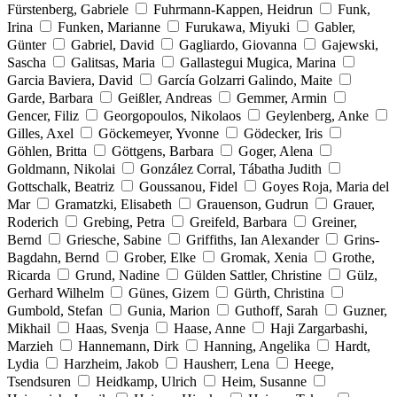
Fürstenberg, Gabriele
Fuhrmann-Kappen, Heidrun
Funk,
Irina
Funken, Marianne
Furukawa, Miyuki
Gabler,
Günter
Gabriel, David
Gagliardo, Giovanna
Gajewski,
Sascha
Galitsas, Maria
Gallastegui Mugica, Marina
Garcia Baviera, David
García Golzarri Galindo, Maite
Garde, Barbara
Geißler, Andreas
Gemmer, Armin
Gencer, Filiz
Georgopoulos, Nikolaos
Geylenberg, Anke
Gilles, Axel
Göckemeyer, Yvonne
Gödecker, Iris
Göhlen, Britta
Göttgens, Barbara
Goger, Alena
Goldmann, Nikolai
González Corral, Tábatha Judith
Gottschalk, Beatriz
Goussanou, Fidel
Goyes Roja, Maria del
Mar
Gramatzki, Elisabeth
Grauenson, Gudrun
Grauer,
Roderich
Grebing, Petra
Greifeld, Barbara
Greiner,
Bernd
Griesche, Sabine
Griffiths, Ian Alexander
Grins-
Bagdahn, Bernd
Grober, Elke
Gromak, Xenia
Grothe,
Ricarda
Grund, Nadine
Gülden Sattler, Christine
Gülz,
Gerhard Wilhelm
Günes, Gizem
Gürth, Christina
Gumbold, Stefan
Gunia, Marion
Guthoff, Sarah
Guzner,
Mikhail
Haas, Svenja
Haase, Anne
Haji Zargarbashi,
Marzieh
Hannemann, Dirk
Hanning, Angelika
Hardt,
Lydia
Harzheim, Jakob
Hausherr, Lena
Heege,
Tsendsuren
Heidkamp, Ulrich
Heim, Susanne