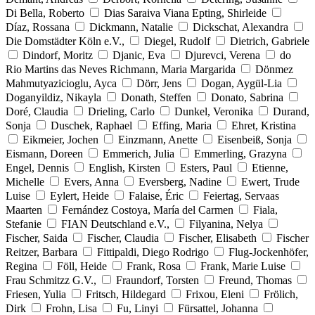
Di Bella, Roberto
Dias Saraiva Viana Epting, Shirleide
Díaz, Rossana
Dickmann, Natalie
Dickschat, Alexandra
Die Domstädter Köln e.V.,
Diegel, Rudolf
Dietrich, Gabriele
Dindorf, Moritz
Djanic, Eva
Djurevci, Verena
do
Rio Martins das Neves Richmann, Maria Margarida
Dönmez
Mahmutyazicioglu, Ayca
Dörr, Jens
Dogan, Aygül-Lia
Doganyildiz, Nikayla
Donath, Steffen
Donato, Sabrina
Doré, Claudia
Drieling, Carlo
Dunkel, Veronika
Durand,
Sonja
Duschek, Raphael
Effing, Maria
Ehret, Kristina
Eikmeier, Jochen
Einzmann, Anette
Eisenbeiß, Sonja
Eismann, Doreen
Emmerich, Julia
Emmerling, Grazyna
Engel, Dennis
English, Kirsten
Esters, Paul
Etienne,
Michelle
Evers, Anna
Eversberg, Nadine
Ewert, Trude
Luise
Eylert, Heide
Falaise, Éric
Feiertag, Servaas
Maarten
Fernández Costoya, María del Carmen
Fiala,
Stefanie
FIAN Deutschland e.V.,
Filyanina, Nelya
Fischer, Saida
Fischer, Claudia
Fischer, Elisabeth
Fischer
Reitzer, Barbara
Fittipaldi, Diego Rodrigo
Flug-Jockenhöfer,
Regina
Föll, Heide
Frank, Rosa
Frank, Marie Luise
Frau Schmitzz G.V.,
Fraundorf, Torsten
Freund, Thomas
Friesen, Yulia
Fritsch, Hildegard
Frixou, Eleni
Frölich,
Dirk
Frohn, Lisa
Fu, Linyi
Fürsattel, Johanna