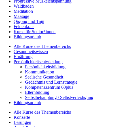
Progressive Muskelentspannung
Waldbaden
Meditation
Massage
Qigong und Taiji
Feldenkrais
Kurse für Senior*innen
Bildungsurlaub
Alle Kurse des Themenbereichs
Gesundheitswissen
Ernährung
Persönlichkeitsentwicklung
Persönlichkeitsbildung
Kommunikation
Seelische Gesundheit
Gedächtnis und Lernstrategie
Kompetenzzentrum 60plus
Elternbildung
Selbstbehauptung / Selbstverteidigung
Bildungsurlaub
Alle Kurse des Themenbereichs
Konzerte
Lesungen