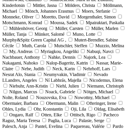
Kinderlotsin
Mittler, Jasna
Mölders, Christa
Möllmann,
Michael
Mönch, Johannes Erasmus
Moers, Stefanie
Monneke, Oliver
Moretto, David
Morgenthaler, Simon
Motschmann, Konrad
Moussa, Sadek
Mpairaktari, Paskalia
Mühlenhöver, Georg
Müller, Carsten
Müller, Marlen
Müller, Tanja
Münker, Salomé
Muno, Lotte
Murphy&Spitz Green Capital AG ,
Mutert-Brendler, Sabine
Cécile
Muth, Carola
Mutschler, Steffen
Muzzio, Melina
My, Andreas
Myriagkou, Angeliki
Nabuqi, Navci
Nachbauer, Anthony
Nahke, Dennis
Najork, Lea
Nakagami, Nahoko
Nalop-Bageritz, Katrin
Nassar, Marie-
Claire
Nebe, Judith
Neck, Karin
Nehrhoff, Lars
Nesrat Alo, Stania
Neumyvakin, Vladimir
Nevado
LLandres, Angeles
Ní Labhrás, Majella
Nicodemus, Elena
Niebuhr, Ann-Kristin
Niehl, Julien
Niemann, Christoph
Nilgus, Marcus
Noack, Gabriele
Nötges, Michael
Nolte, Roland
Nouzovska, Eva
Nowottny, Michael
Obermaier, Barbara
Obermann, Malin
Ofteringer, Irene
Ohles, Lydia
Ohr, Konstantin
Oji, Lila
Oldag, Elisabeth
Ongaro, Ralf
Otten, Elke
Ottitsch, Rigo
Pacheco
Raguz, Maria Teresa
Paglia, Luca
Palasie, Serge
Palesch, Anja
Pantel, Evelina
Paquereau, Valérie
Pardo