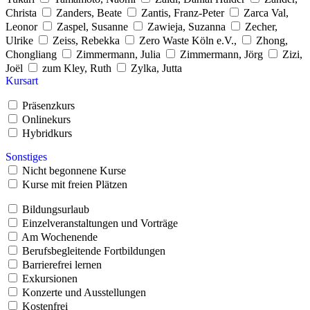
Christa
Zanders, Beate
Zantis, Franz-Peter
Zarca Val,
Leonor
Zaspel, Susanne
Zawieja, Suzanna
Zecher,
Ulrike
Zeiss, Rebekka
Zero Waste Köln e.V.,
Zhong,
Chongliang
Zimmermann, Julia
Zimmermann, Jörg
Zizi,
Joël
zum Kley, Ruth
Zylka, Jutta
Kursart
Präsenzkurs
Onlinekurs
Hybridkurs
Sonstiges
Nicht begonnene Kurse
Kurse mit freien Plätzen
Bildungsurlaub
Einzelveranstaltungen und Vorträge
Am Wochenende
Berufsbegleitende Fortbildungen
Barrierefrei lernen
Exkursionen
Konzerte und Ausstellungen
Kostenfrei