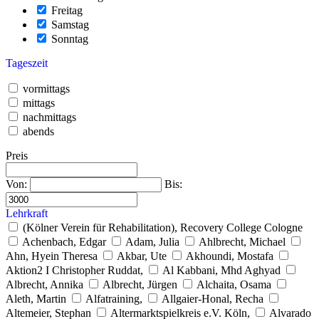
Freitag
Samstag
Sonntag
Tageszeit
vormittags
mittags
nachmittags
abends
Preis
Von:
Bis:
Lehrkraft
(Kölner Verein für Rehabilitation), Recovery College Cologne
Achenbach, Edgar
Adam, Julia
Ahlbrecht, Michael
Ahn, Hyein Theresa
Akbar, Ute
Akhoundi, Mostafa
Aktion2 I Christopher Ruddat,
Al Kabbani, Mhd Aghyad
Albrecht, Annika
Albrecht, Jürgen
Alchaita, Osama
Aleth, Martin
Alfatraining,
Allgaier-Honal, Recha
Altemeier, Stephan
Altermarktspielkreis e.V. Köln,
Alvarado