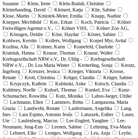
Susanne
Klein, Irene
Klein-Badali, Christine
Kleinehanding, David
Kleinert, Katja
Klie, Sabine
Klose, Martin
Kmiotek-Meier, Emilia
Knapp, Nadine
Knepper, Mechthild
Koc, Erkan
Koch, Patricia
Kölner
Freiwilligen Agentur e.V.,
Kölner VHS,
Kölner Zoo AG,
Könsgen, Deidre
Köse, Haydar
Köster, Sabine
Kohlwes, Kerstin
Kollers, Wolfgang
Korpel Myr, Avital
Kozlina, Alla
Krämer, Karin
Kranefeld, Charlotte
Kratsiuk, Hanna
Krause, Thomas
Krause, Walter
Krebsgesellschaft NRW e.V., Dr. Uhlig -
Krebsgesellschaft
NRW e.V., , Dr. Lea Maria Winter
Kreiterling, Sonja
Kreutz,
Ingeborg
Kreuzer, Jessica
Krieger, Viktoria
Krosse,
Renate
Krott, Christina
Krüger, Claudia
Krüger, Sabine
Krypczyk, Kathrin
Kubinski, Anke
Kürsch, Claudia
Kuhlmey, Noelle
Kuhsel, Thomas
Kunkel, Eva
Kunz-
Schumacher, Roswitha
Kutz, Monika
Labus-Jaeger, Ulrike
Lachmann, Ellen
Lammers, Britta
Lampasona, Maria
Grazia
Landwehr, Renate
Lanfermann, Angelika
Lang,
Ines
Lara Espino, Antonio Jesús
Latuszek, Esther
Lauer,
Ute
Laufenberg, Marcus
Lee-Englert, Yanghee
Lee-
Neumann, Jung-Eun
Leenen, Sabine
Lehming, Eva-Maria
Lehnert, Elke
Lentges, Wolfgang
Leu, Anja
Leyhe,