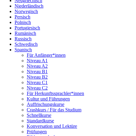
Neugriechisch
Niederländisch
Norwegisch
Persisch
Polnisch
Portugiesisch
Rumänisch
Russisch
Schwedisch
Spanisch
Für Anfänger*innen
Niveau A1
Niveau A2
Niveau B1
Niveau B2
Niveau C1
Niveau C2
Für Herkunftssprachler*innen
Kultur und Führungen
Auffrischungskurse
Crashkurs / Für das Studium
Schnellkurse
Standardkurse
Konversation und Lektüre
Prüfungen