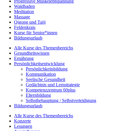
Progressive Muskelentspannung
Waldbaden
Meditation
Massage
Qigong und Taiji
Feldenkrais
Kurse für Senior*innen
Bildungsurlaub
Alle Kurse des Themenbereichs
Gesundheitswissen
Ernährung
Persönlichkeitsentwicklung
Persönlichkeitsbildung
Kommunikation
Seelische Gesundheit
Gedächtnis und Lernstrategie
Kompetenzzentrum 60plus
Elternbildung
Selbstbehauptung / Selbstverteidigung
Bildungsurlaub
Alle Kurse des Themenbereichs
Konzerte
Lesungen