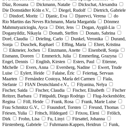
Díaz, Rossana
Dickmann, Natalie
Dickschat, Alexandra
Die Domstädter Köln e.V.,
Diegel, Rudolf
Dietrich, Gabriele
Dindorf, Moritz
Djanic, Eva
Djurevci, Verena
do
Rio Martins das Neves Richmann, Maria Margarida
Dönmez
Mahmutyazicioglu, Ayca
Dörr, Jens
Dogan, Aygül-Lia
Doganyildiz, Nikayla
Donath, Steffen
Donato, Sabrina
Doré, Claudia
Drieling, Carlo
Dunkel, Veronika
Durand,
Sonja
Duschek, Raphael
Effing, Maria
Ehret, Kristina
Eikmeier, Jochen
Einzmann, Anette
Eisenbeiß, Sonja
Eismann, Doreen
Emmerich, Julia
Emmerling, Grazyna
Engel, Dennis
English, Kirsten
Esters, Paul
Etienne,
Michelle
Evers, Anna
Eversberg, Nadine
Ewert, Trude
Luise
Eylert, Heide
Falaise, Éric
Feiertag, Servaas
Maarten
Fernández Costoya, María del Carmen
Fiala,
Stefanie
FIAN Deutschland e.V.,
Filyanina, Nelya
Fischer, Saida
Fischer, Claudia
Fischer, Elisabeth
Fischer
Reitzer, Barbara
Fittipaldi, Diego Rodrigo
Flug-Jockenhöfer,
Regina
Föll, Heide
Frank, Rosa
Frank, Marie Luise
Frau Schmitzz G.V.,
Fraundorf, Torsten
Freund, Thomas
Friesen, Yulia
Fritsch, Hildegard
Frixou, Eleni
Frölich,
Dirk
Frohn, Lisa
Fu, Linyi
Fürsattel, Johanna
Fürstenberg, Gabriele
Fuhrmann-Kappen, Heidrun
Funk,