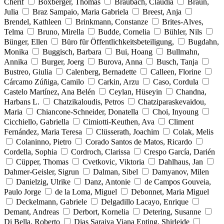
Cherif
Boxberger, Thomas
Braubach, Claudia
Braun,
Julia
Braz Sampaio, Maria Gabriela
Breest, Anja
Brendel, Kathleen
Brinkmann, Constanze
Brites-Alves,
Telma
Bruno, Mirella
Budde, Cornelia
Bühler, Nils
Bünger, Ellen
Büro für Öffentlichkeitsbeteiligung,
Bugdahn,
Monika
Buggisch, Barbara
Bui, Hoang
Bullmahn,
Annika
Burger, Joerg
Burova, Anna
Busch, Tanja
Bustreo, Giulia
Calenberg, Bernadette
Calleen, Florine
Cárcamo Zúñiga, Camilo
Carkin, Arzu
Caso, Cordula
Castelo Martínez, Ana Belén
Ceylan, Hüseyin
Chandna,
Harbans L.
Chatzikaloudis, Petros
Chatziparaskevaidou,
Maria
Chiancone-Schneider, Donatella
Choi, Inyoung
Cicchiello, Gabriella
Cimiotti-Keuthen, Ava
Climent
Fernández, Maria Teresa
Clüsserath, Joachim
Colak, Melis
Colaninno, Pietro
Corado Santos de Matos, Ricardo
Cordella, Sophia
Cordroch, Clarissa
Crespo García, Darién
Cüpper, Thomas
Cvetkovic, Viktoria
Dahlhaus, Jan
Dahmer-Geisler, Sigrun
Dalman, Sibel
Damyanov, Milen
Danielzig, Ulrike
Danz, Antonie
de Campos Gouveia,
Paulo Jorge
de la Loma, Miguel
Debonnet, Maria Miguel
Deckelmann, Gabriele
Delgadillo Lacayo, Enrique
Demant, Andreas
Derbort, Kornelia
Detering, Susanne
Di Bella, Roberto
Dias Saraiva Viana Epting, Shirleide