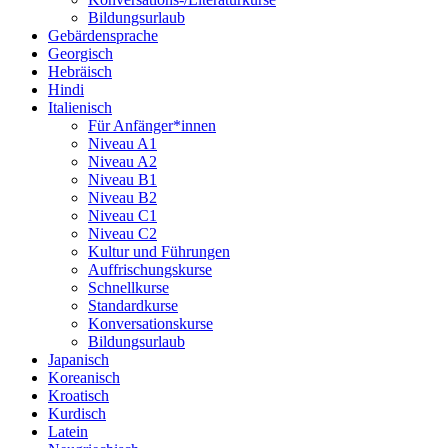
Bildungsurlaub
Gebärdensprache
Georgisch
Hebräisch
Hindi
Italienisch
Für Anfänger*innen
Niveau A1
Niveau A2
Niveau B1
Niveau B2
Niveau C1
Niveau C2
Kultur und Führungen
Auffrischungskurse
Schnellkurse
Standardkurse
Konversationskurse
Bildungsurlaub
Japanisch
Koreanisch
Kroatisch
Kurdisch
Latein