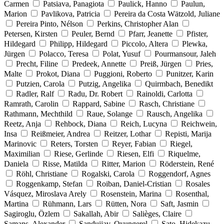
Carmen
Patsiava, Panagiota
Paulick, Hanno
Paulun,
Marion
Pavlikova, Patricia
Pereira da Costa Wätzold, Juliane
Pereira Pinto, Nélson
Perkins, Christopher Alan
Petersen, Kirsten
Peuler, Bernd
Pfarr, Jeanette
Pfister,
Hildegard
Philipp, Hildegard
Piccolo, Altera
Plewka,
Jürgen
Polacco, Teresa
Polat, Yusuf
Pourmansour, Jaleh
Precht, Filine
Predeek, Annette
Preiß, Jürgen
Pries,
Malte
Prokot, Diana
Puggioni, Roberto
Punitzer, Karin
Putzien, Carola
Putzig, Angelika
Quirmbach, Benedikt
Radler, Ralf
Radu, Dr. Robert
Rainoldi, Carlotta
Ramrath, Carolin
Rappard, Sabine
Rasch, Christiane
Rathmann, Mechthild
Raue, Solange
Rausch, Angelika
Reetz, Anja
Rehbock, Diana
Reich, Lucyna
Reichwein,
Insa
Reißmeier, Andrea
Reitzer, Lothar
Repisti, Marija
Marinovic
Reters, Torsten
Reyer, Fabian
Riegel,
Maximilian
Riese, Gerlinde
Riesen, Elfi
Riquelme,
Daniela
Risse, Matilda
Ritter, Marion
Röderstein, René
Röhl, Christiane
Rogalski, Carola
Roggendorf, Agnes
Roggenkamp, Stefan
Roiban, Daniel-Cristian
Rosales
Vásquez, Miroslava Arely
Rosenstein, Marina
Rosenthal,
Martina
Rühmann, Lars
Rütten, Nora
Saft, Jasmin
Sagiroglu, Özlem
Sakallah, Abir
Salièges, Claire
Samans, Alexander
Sanduijav, Oyungerel
Sato, Hidekazu