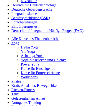
Niveau C2
Deutsch für Deutschsprachige
Deutsche Gebärdensprache
Integrationskurse
Berufssprachkurse (BSK)
Sprachprüfungen
Einbürgerungstest
Deutsch und Integration: Häufige Fragen (FAQ)
Alle Kurse des Themenbereichs
Yoga
Hatha Yoga
Yin Yoga
Ashtanga Yoga
Yoga für Rücken und Gelenke
Power Yoga
Kurse für Einsteigende
Kurse für Fortgeschrittene
Workshops
Pilates
Kraft, Ausdauer, Beweglichkeit
Rücken-Fitness
Tanz
Gelassenheit im Alltag
Autogenes Training