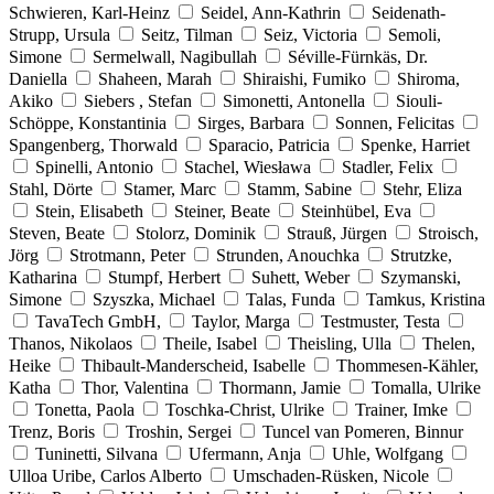
Schwieren, Karl-Heinz
Seidel, Ann-Kathrin
Seidenath-
Strupp, Ursula
Seitz, Tilman
Seiz, Victoria
Semoli,
Simone
Sermelwall, Nagibullah
Séville-Fürnkäs, Dr.
Daniella
Shaheen, Marah
Shiraishi, Fumiko
Shiroma,
Akiko
Siebers , Stefan
Simonetti, Antonella
Siouli-
Schöppe, Konstantinia
Sirges, Barbara
Sonnen, Felicitas
Spangenberg, Thorwald
Sparacio, Patricia
Spenke, Harriet
Spinelli, Antonio
Stachel, Wiesława
Stadler, Felix
Stahl, Dörte
Stamer, Marc
Stamm, Sabine
Stehr, Eliza
Stein, Elisabeth
Steiner, Beate
Steinhübel, Eva
Steven, Beate
Stolorz, Dominik
Strauß, Jürgen
Stroisch,
Jörg
Strotmann, Peter
Strunden, Anouchka
Strutzke,
Katharina
Stumpf, Herbert
Suhett, Weber
Szymanski,
Simone
Szyszka, Michael
Talas, Funda
Tamkus, Kristina
TavaTech GmbH,
Taylor, Marga
Testmuster, Testa
Thanos, Nikolaos
Theile, Isabel
Theisling, Ulla
Thelen,
Heike
Thibault-Manderscheid, Isabelle
Thommesen-Kähler,
Katha
Thor, Valentina
Thormann, Jamie
Tomalla, Ulrike
Tonetta, Paola
Toschka-Christ, Ulrike
Trainer, Imke
Trenz, Boris
Troshin, Sergei
Tuncel van Pomeren, Binnur
Tuninetti, Silvana
Ufermann, Anja
Uhle, Wolfgang
Ulloa Uribe, Carlos Alberto
Umschaden-Rüsken, Nicole