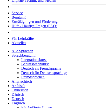
Digitale Technik und Medien
Service
Beratung
Ermäßigungen und Förderung
Hilfe / Häufige Fragen (FAQ)
Für Lehrkräfte
Aktuelles
Alle Sprachen
Sprachberatung
Integrationskurse
Berufssprachkurse
Deutsch als Fremdsprache
Deutsch für Deutschsprachige
Fremdsprachen
Altgriechisch
Arabisch
Chinesisch
Dänisch
Deutsch
Englisch
Für Anfänger*innen