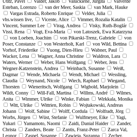
Utitz, Pavel
Valder, Jakob
Valuckiene, Jurgita
Valverde
Esteban, Lorenzo
van der Meer, Saskia
van Mark, Hauke
Vargas Estrada, Roberto Enrique
Velder, Julia
vhs.wissen live,
Vicente, Alice
Vimmer, Rozalia Katalin
Vincent, Summer Lee
Virag, Andrea
Visky, Ruth-Boglár
Vissi, Rena
Vogt, Eva-Maria
von Latoszek, Ewa Katarzyna
von Loeben, Joachim
von Pikarski-Trenz, Gabriele
von
Poser, Constanze
von Westerholt, Karl
von Wild, Bettina
Vorhof, Friederike
Vuong, Dien-Hieu
Wabner, Paul
Wacker, Lena
Wagner, Anna Christine
Waldron, Lara
Waters, Werner
Weber, Hans Wolfgang
Weber, Jens
Wegner-Katzenstein, Andrea
Weinbach, Susanne
Weiß,
Dagmar
Wende, Michaela
Wendt, Michael
Wessling,
Claudia
Weynand, Nicole
Wiech, Raphael
Wiegand,
Thorsten
Wieneritsch, Wolfgang
Wigbold, Marjolein
Wildt, Conny
Will-Fall, Martina
Willms, André
Wilmes,
Anita
Wimmer, Ulrike
Winke, Fabian
Wirkkala, Monika
Witt, Ulrike
Wittrien, Robin
Wojtakowski, Andreas
Johann
Wolf, Sabine
Wolff, Cordula
Wolfradt, Jörg
Worbs, Jürgen
Wüst, Stefanie
Wulfmeyer, Eike
Yagi,
Yukari
Yamamoto, Naomi
Zaidi, Danial Haider
Zander,
Christa
Zanders, Beate
Zantis, Franz-Peter
Zarca Val,
Leonor
Zaspel, Susanne
Zawieja, Suzanna
Zecher,