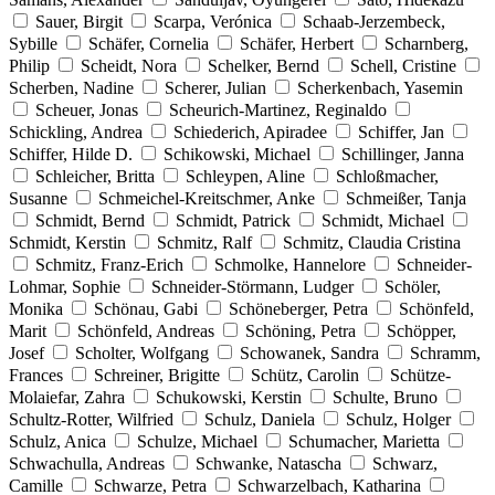
Sauer, Birgit
Scarpa, Verónica
Schaab-Jerzembeck,
Sybille
Schäfer, Cornelia
Schäfer, Herbert
Scharnberg,
Philip
Scheidt, Nora
Schelker, Bernd
Schell, Cristine
Scherben, Nadine
Scherer, Julian
Scherkenbach, Yasemin
Scheuer, Jonas
Scheurich-Martinez, Reginaldo
Schickling, Andrea
Schiederich, Apiradee
Schiffer, Jan
Schiffer, Hilde D.
Schikowski, Michael
Schillinger, Janna
Schleicher, Britta
Schleypen, Aline
Schloßmacher,
Susanne
Schmeichel-Kreitschmer, Anke
Schmeißer, Tanja
Schmidt, Bernd
Schmidt, Patrick
Schmidt, Michael
Schmidt, Kerstin
Schmitz, Ralf
Schmitz, Claudia Cristina
Schmitz, Franz-Erich
Schmolke, Hannelore
Schneider-
Lohmar, Sophie
Schneider-Störmann, Ludger
Schöler,
Monika
Schönau, Gabi
Schöneberger, Petra
Schönfeld,
Marit
Schönfeld, Andreas
Schöning, Petra
Schöpper,
Josef
Scholter, Wolfgang
Schowanek, Sandra
Schramm,
Frances
Schreiner, Brigitte
Schütz, Carolin
Schütze-
Molaiefar, Zahra
Schukowski, Kerstin
Schulte, Bruno
Schultz-Rotter, Wilfried
Schulz, Daniela
Schulz, Holger
Schulz, Anica
Schulze, Michael
Schumacher, Marietta
Schwachulla, Andreas
Schwanke, Natascha
Schwarz,
Camille
Schwarze, Petra
Schwarzelbach, Katharina