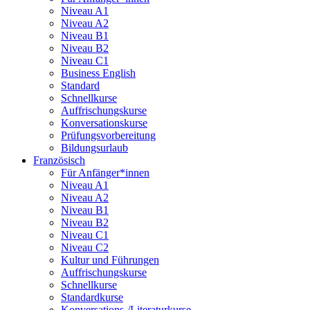
Niveau A1
Niveau A2
Niveau B1
Niveau B2
Niveau C1
Business English
Standard
Schnellkurse
Auffrischungskurse
Konversationskurse
Prüfungsvorbereitung
Bildungsurlaub
Französisch
Für Anfänger*innen
Niveau A1
Niveau A2
Niveau B1
Niveau B2
Niveau C1
Niveau C2
Kultur und Führungen
Auffrischungskurse
Schnellkurse
Standardkurse
Konversations-/Literaturkurse