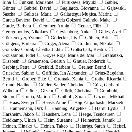
Irina
Funken, Marianne
Furukawa, Miyuki
Gabler,
Günter
Gabriel, David
Gagliardo, Giovanna
Gajewski,
Sascha
Galitsas, Maria
Gallastegui Mugica, Marina
Garcia Baviera, David
García Golzarri Galindo, Maite
Garde, Barbara
Gemmer, Armin
Gencer, Filiz
Georgopoulos, Nikolaos
Geylenberg, Anke
Gilles, Axel
Göckemeyer, Yvonne
Gödecker, Iris
Göhlen, Britta
Göttgens, Barbara
Goger, Alena
Goldmann, Nikolai
González Corral, Tábatha Judith
Gottschalk, Beatriz
Goussanou, Fidel
Goyes Roja, Maria del Mar
Gramatzki,
Elisabeth
Grauenson, Gudrun
Grauer, Roderich
Grebing, Petra
Greifeld, Barbara
Greiner, Bernd
Griesche, Sabine
Griffiths, Ian Alexander
Grins-Bagdahn,
Bernd
Grober, Elke
Gromak, Xenia
Grothe, Ricarda
Grund, Nadine
Gülden Sattler, Christine
Gülz, Gerhard
Wilhelm
Günes, Gizem
Gürth, Christina
Gumbold,
Stefan
Gunia, Marion
Guthoff, Sarah
Guzner, Mikhail
Haas, Svenja
Haase, Anne
Haji Zargarbashi, Marzieh
Hannemann, Dirk
Hanning, Angelika
Hardt, Lydia
Harzheim, Jakob
Hausherr, Lena
Heege, Tsendsuren
Heidkamp, Ulrich
Heim, Susanne
Heimerich, Jannik
Heinen, Hinako
Heinen, Takeo
Heinrigs, Sarah
Heisel,
Jochen
Hellmich, Armin
Hellmund, Larissa
Henrich,