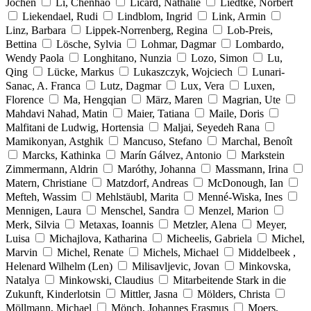
Jochen
Li, Chenhao
Licard, Nathalie
Liedtke, Norbert
Liekendael, Rudi
Lindblom, Ingrid
Link, Armin
Linz, Barbara
Lippek-Norrenberg, Regina
Lob-Preis,
Bettina
Lösche, Sylvia
Lohmar, Dagmar
Lombardo,
Wendy Paola
Longhitano, Nunzia
Lozo, Simon
Lu,
Qing
Lücke, Markus
Lukaszczyk, Wojciech
Lunari-
Sanac, A. Franca
Lutz, Dagmar
Lux, Vera
Luxen,
Florence
Ma, Hengqian
März, Maren
Magrian, Ute
Mahdavi Nahad, Matin
Maier, Tatiana
Maile, Doris
Malfitani de Ludwig, Hortensia
Maljai, Seyedeh Rana
Mamikonyan, Astghik
Mancuso, Stefano
Marchal, Benoît
Marcks, Kathinka
Marín Gálvez, Antonio
Markstein
Zimmermann, Aldrin
Maróthy, Johanna
Massmann, Irina
Matern, Christiane
Matzdorf, Andreas
McDonough, Ian
Mefteh, Wassim
Mehlstäubl, Marita
Menné-Wiska, Ines
Mennigen, Laura
Menschel, Sandra
Menzel, Marion
Merk, Silvia
Metaxas, Ioannis
Metzler, Alena
Meyer,
Luisa
Michajlova, Katharina
Micheelis, Gabriela
Michel,
Marvin
Michel, Renate
Michels, Michael
Middelbeek ,
Helenard Wilhelm (Len)
Milisavljevic, Jovan
Minkovska,
Natalya
Minkowski, Claudius
Mitarbeitende Stark in die
Zukunft, Kinderlotsin
Mittler, Jasna
Mölders, Christa
Möllmann, Michael
Mönch, Johannes Erasmus
Moers,