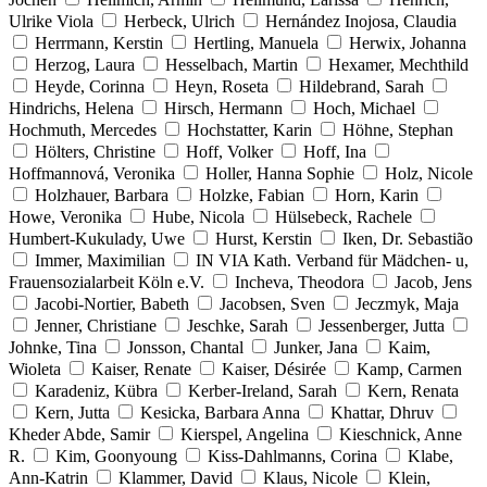
Ulrike Viola
Herbeck, Ulrich
Hernández Inojosa, Claudia
Herrmann, Kerstin
Hertling, Manuela
Herwix, Johanna
Herzog, Laura
Hesselbach, Martin
Hexamer, Mechthild
Heyde, Corinna
Heyn, Roseta
Hildebrand, Sarah
Hindrichs, Helena
Hirsch, Hermann
Hoch, Michael
Hochmuth, Mercedes
Hochstatter, Karin
Höhne, Stephan
Hölters, Christine
Hoff, Volker
Hoff, Ina
Hoffmannová, Veronika
Holler, Hanna Sophie
Holz, Nicole
Holzhauer, Barbara
Holzke, Fabian
Horn, Karin
Howe, Veronika
Hube, Nicola
Hülsebeck, Rachele
Humbert-Kukulady, Uwe
Hurst, Kerstin
Iken, Dr. Sebastião
Immer, Maximilian
IN VIA Kath. Verband für Mädchen- u,
Frauensozialarbeit Köln e.V.
Incheva, Theodora
Jacob, Jens
Jacobi-Nortier, Babeth
Jacobsen, Sven
Jeczmyk, Maja
Jenner, Christiane
Jeschke, Sarah
Jessenberger, Jutta
Johnke, Tina
Jonsson, Chantal
Junker, Jana
Kaim,
Wioleta
Kaiser, Renate
Kaiser, Désirée
Kamp, Carmen
Karadeniz, Kübra
Kerber-Ireland, Sarah
Kern, Renata
Kern, Jutta
Kesicka, Barbara Anna
Khattar, Dhruv
Kheder Abde, Samir
Kierspel, Angelina
Kieschnick, Anne
R.
Kim, Goonyoung
Kiss-Dahlmanns, Corina
Klabe,
Ann-Katrin
Klammer, David
Klaus, Nicole
Klein,