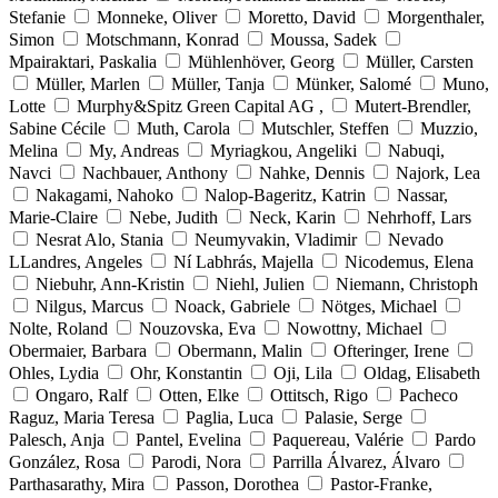
Stefanie
Monneke, Oliver
Moretto, David
Morgenthaler,
Simon
Motschmann, Konrad
Moussa, Sadek
Mpairaktari, Paskalia
Mühlenhöver, Georg
Müller, Carsten
Müller, Marlen
Müller, Tanja
Münker, Salomé
Muno,
Lotte
Murphy&Spitz Green Capital AG ,
Mutert-Brendler,
Sabine Cécile
Muth, Carola
Mutschler, Steffen
Muzzio,
Melina
My, Andreas
Myriagkou, Angeliki
Nabuqi,
Navci
Nachbauer, Anthony
Nahke, Dennis
Najork, Lea
Nakagami, Nahoko
Nalop-Bageritz, Katrin
Nassar,
Marie-Claire
Nebe, Judith
Neck, Karin
Nehrhoff, Lars
Nesrat Alo, Stania
Neumyvakin, Vladimir
Nevado
LLandres, Angeles
Ní Labhrás, Majella
Nicodemus, Elena
Niebuhr, Ann-Kristin
Niehl, Julien
Niemann, Christoph
Nilgus, Marcus
Noack, Gabriele
Nötges, Michael
Nolte, Roland
Nouzovska, Eva
Nowottny, Michael
Obermaier, Barbara
Obermann, Malin
Ofteringer, Irene
Ohles, Lydia
Ohr, Konstantin
Oji, Lila
Oldag, Elisabeth
Ongaro, Ralf
Otten, Elke
Ottitsch, Rigo
Pacheco
Raguz, Maria Teresa
Paglia, Luca
Palasie, Serge
Palesch, Anja
Pantel, Evelina
Paquereau, Valérie
Pardo
González, Rosa
Parodi, Nora
Parrilla Álvarez, Álvaro
Parthasarathy, Mira
Passon, Dorothea
Pastor-Franke,