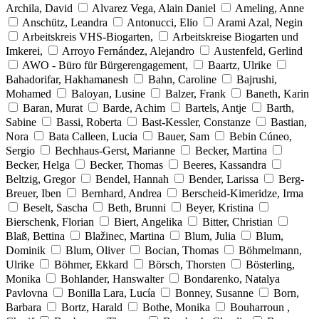
Archila, David
Alvarez Vega, Alain Daniel
Ameling, Anne
Anschütz, Leandra
Antonucci, Elio
Arami Azal, Negin
Arbeitskreis VHS-Biogarten,
Arbeitskreise Biogarten und
Imkerei,
Arroyo Fernández, Alejandro
Austenfeld, Gerlind
AWO - Büro für Bürgerengagement,
Baartz, Ulrike
Bahadorifar, Hakhamanesh
Bahn, Caroline
Bajrushi,
Mohamed
Baloyan, Lusine
Balzer, Frank
Baneth, Karin
Baran, Murat
Barde, Achim
Bartels, Antje
Barth,
Sabine
Bassi, Roberta
Bast-Kessler, Constanze
Bastian,
Nora
Bata Calleen, Lucia
Bauer, Sam
Bebin Cúneo,
Sergio
Bechhaus-Gerst, Marianne
Becker, Martina
Becker, Helga
Becker, Thomas
Beeres, Kassandra
Beltzig, Gregor
Bendel, Hannah
Bender, Larissa
Berg-
Breuer, Iben
Bernhard, Andrea
Berscheid-Kimeridze, Irma
Beselt, Sascha
Beth, Brunni
Beyer, Kristina
Bierschenk, Florian
Biert, Angelika
Bitter, Christian
Blaß, Bettina
Blažinec, Martina
Blum, Julia
Blum,
Dominik
Blum, Oliver
Bocian, Thomas
Böhmelmann,
Ulrike
Böhmer, Ekkard
Börsch, Thorsten
Bösterling,
Monika
Bohlander, Hanswalter
Bondarenko, Natalya
Pavlovna
Bonilla Lara, Lucía
Bonney, Susanne
Born,
Barbara
Bortz, Harald
Bothe, Monika
Bouharroun ,