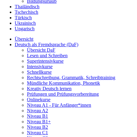
Bildungsurlaub
Thailändisch
Tschechisch
Türkisch
Ukrainisch
Ungarisch
Übersicht
Deutsch als Fremdsprache (DaF)
Übersicht DaF
Lesen und Schreiben
Superintensivkurse
Intensivkurse
Schnellkurse
Rechtschreibung, Grammatik, Schreibtraining
Mündliche Kommunikation, Phonetik
Kreativ Deutsch lernen
Prüfungen und Prüfungsvorbereitung
Onlinekurse
Niveau A1 - Für Anfänger*innen
Niveau A2
Niveau B1
Niveau B1+
Niveau B2
Niveau C1