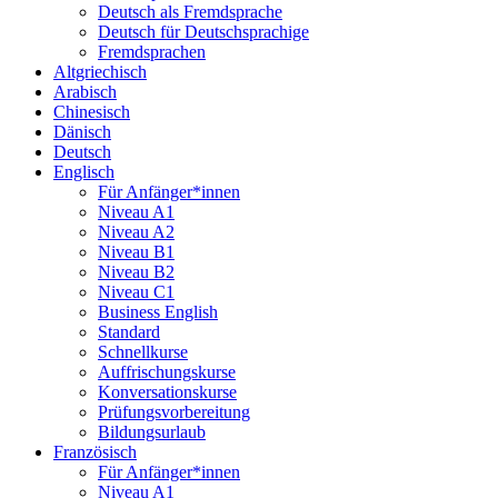
Deutsch als Fremdsprache
Deutsch für Deutschsprachige
Fremdsprachen
Altgriechisch
Arabisch
Chinesisch
Dänisch
Deutsch
Englisch
Für Anfänger*innen
Niveau A1
Niveau A2
Niveau B1
Niveau B2
Niveau C1
Business English
Standard
Schnellkurse
Auffrischungskurse
Konversationskurse
Prüfungsvorbereitung
Bildungsurlaub
Französisch
Für Anfänger*innen
Niveau A1