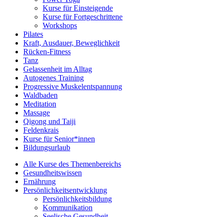
Kurse für Einsteigende
Kurse für Fortgeschrittene
Workshops
Pilates
Kraft, Ausdauer, Beweglichkeit
Rücken-Fitness
Tanz
Gelassenheit im Alltag
Autogenes Training
Progressive Muskelentspannung
Waldbaden
Meditation
Massage
Qigong und Taiji
Feldenkrais
Kurse für Senior*innen
Bildungsurlaub
Alle Kurse des Themenbereichs
Gesundheitswissen
Ernährung
Persönlichkeitsentwicklung
Persönlichkeitsbildung
Kommunikation
Seelische Gesundheit