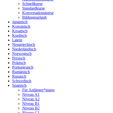
Schnellkurse
Standardkurse
Konversationskurse
Bildungsurlaub
Japanisch
Koreanisch
Kroatisch
Kurdisch
Latein
Neugriechisch
Niederländisch
Norwegisch
Persisch
Polnisch
Portugiesisch
Rumänisch
Russisch
Schwedisch
Spanisch
Für Anfänger*innen
Niveau A1
Niveau A2
Niveau B1
Niveau B2
Niveau C1