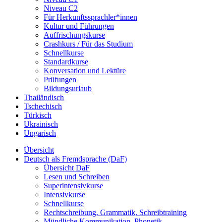
Niveau C2
Für Herkunftssprachler*innen
Kultur und Führungen
Auffrischungskurse
Crashkurs / Für das Studium
Schnellkurse
Standardkurse
Konversation und Lektüre
Prüfungen
Bildungsurlaub
Thailändisch
Tschechisch
Türkisch
Ukrainisch
Ungarisch
Übersicht
Deutsch als Fremdsprache (DaF)
Übersicht DaF
Lesen und Schreiben
Superintensivkurse
Intensivkurse
Schnellkurse
Rechtschreibung, Grammatik, Schreibtraining
Mündliche Kommunikation, Phonetik