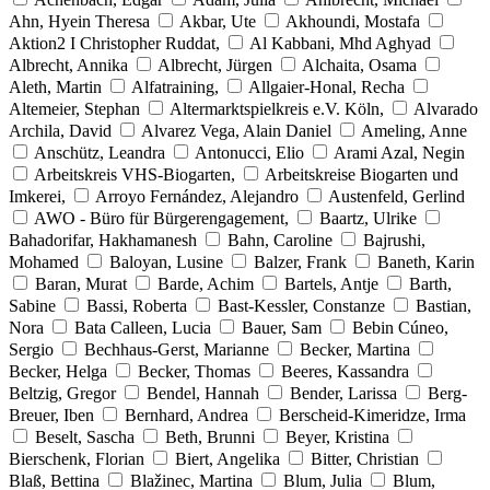
Ahn, Hyein Theresa
Akbar, Ute
Akhoundi, Mostafa
Aktion2 I Christopher Ruddat,
Al Kabbani, Mhd Aghyad
Albrecht, Annika
Albrecht, Jürgen
Alchaita, Osama
Aleth, Martin
Alfatraining,
Allgaier-Honal, Recha
Altemeier, Stephan
Altermarktspielkreis e.V. Köln,
Alvarado
Archila, David
Alvarez Vega, Alain Daniel
Ameling, Anne
Anschütz, Leandra
Antonucci, Elio
Arami Azal, Negin
Arbeitskreis VHS-Biogarten,
Arbeitskreise Biogarten und
Imkerei,
Arroyo Fernández, Alejandro
Austenfeld, Gerlind
AWO - Büro für Bürgerengagement,
Baartz, Ulrike
Bahadorifar, Hakhamanesh
Bahn, Caroline
Bajrushi,
Mohamed
Baloyan, Lusine
Balzer, Frank
Baneth, Karin
Baran, Murat
Barde, Achim
Bartels, Antje
Barth,
Sabine
Bassi, Roberta
Bast-Kessler, Constanze
Bastian,
Nora
Bata Calleen, Lucia
Bauer, Sam
Bebin Cúneo,
Sergio
Bechhaus-Gerst, Marianne
Becker, Martina
Becker, Helga
Becker, Thomas
Beeres, Kassandra
Beltzig, Gregor
Bendel, Hannah
Bender, Larissa
Berg-
Breuer, Iben
Bernhard, Andrea
Berscheid-Kimeridze, Irma
Beselt, Sascha
Beth, Brunni
Beyer, Kristina
Bierschenk, Florian
Biert, Angelika
Bitter, Christian
Blaß, Bettina
Blažinec, Martina
Blum, Julia
Blum,