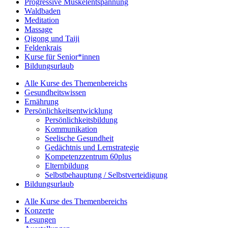
Progressive Muskelentspannung
Waldbaden
Meditation
Massage
Qigong und Taiji
Feldenkrais
Kurse für Senior*innen
Bildungsurlaub
Alle Kurse des Themenbereichs
Gesundheitswissen
Ernährung
Persönlichkeitsentwicklung
Persönlichkeitsbildung
Kommunikation
Seelische Gesundheit
Gedächtnis und Lernstrategie
Kompetenzzentrum 60plus
Elternbildung
Selbstbehauptung / Selbstverteidigung
Bildungsurlaub
Alle Kurse des Themenbereichs
Konzerte
Lesungen