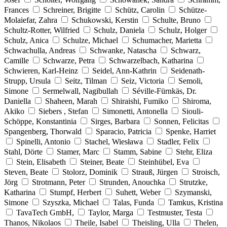
Frances
Schreiner, Brigitte
Schütz, Carolin
Schütze-
Molaiefar, Zahra
Schukowski, Kerstin
Schulte, Bruno
Schultz-Rotter, Wilfried
Schulz, Daniela
Schulz, Holger
Schulz, Anica
Schulze, Michael
Schumacher, Marietta
Schwachulla, Andreas
Schwanke, Natascha
Schwarz,
Camille
Schwarze, Petra
Schwarzelbach, Katharina
Schwieren, Karl-Heinz
Seidel, Ann-Kathrin
Seidenath-
Strupp, Ursula
Seitz, Tilman
Seiz, Victoria
Semoli,
Simone
Sermelwall, Nagibullah
Séville-Fürnkäs, Dr.
Daniella
Shaheen, Marah
Shiraishi, Fumiko
Shiroma,
Akiko
Siebers , Stefan
Simonetti, Antonella
Siouli-
Schöppe, Konstantinia
Sirges, Barbara
Sonnen, Felicitas
Spangenberg, Thorwald
Sparacio, Patricia
Spenke, Harriet
Spinelli, Antonio
Stachel, Wiesława
Stadler, Felix
Stahl, Dörte
Stamer, Marc
Stamm, Sabine
Stehr, Eliza
Stein, Elisabeth
Steiner, Beate
Steinhübel, Eva
Steven, Beate
Stolorz, Dominik
Strauß, Jürgen
Stroisch,
Jörg
Strotmann, Peter
Strunden, Anouchka
Strutzke,
Katharina
Stumpf, Herbert
Suhett, Weber
Szymanski,
Simone
Szyszka, Michael
Talas, Funda
Tamkus, Kristina
TavaTech GmbH,
Taylor, Marga
Testmuster, Testa
Thanos, Nikolaos
Theile, Isabel
Theisling, Ulla
Thelen,