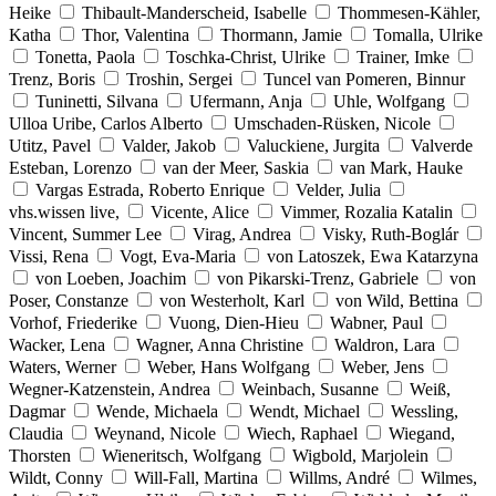
Heike
Thibault-Manderscheid, Isabelle
Thommesen-Kähler,
Katha
Thor, Valentina
Thormann, Jamie
Tomalla, Ulrike
Tonetta, Paola
Toschka-Christ, Ulrike
Trainer, Imke
Trenz, Boris
Troshin, Sergei
Tuncel van Pomeren, Binnur
Tuninetti, Silvana
Ufermann, Anja
Uhle, Wolfgang
Ulloa Uribe, Carlos Alberto
Umschaden-Rüsken, Nicole
Utitz, Pavel
Valder, Jakob
Valuckiene, Jurgita
Valverde
Esteban, Lorenzo
van der Meer, Saskia
van Mark, Hauke
Vargas Estrada, Roberto Enrique
Velder, Julia
vhs.wissen live,
Vicente, Alice
Vimmer, Rozalia Katalin
Vincent, Summer Lee
Virag, Andrea
Visky, Ruth-Boglár
Vissi, Rena
Vogt, Eva-Maria
von Latoszek, Ewa Katarzyna
von Loeben, Joachim
von Pikarski-Trenz, Gabriele
von
Poser, Constanze
von Westerholt, Karl
von Wild, Bettina
Vorhof, Friederike
Vuong, Dien-Hieu
Wabner, Paul
Wacker, Lena
Wagner, Anna Christine
Waldron, Lara
Waters, Werner
Weber, Hans Wolfgang
Weber, Jens
Wegner-Katzenstein, Andrea
Weinbach, Susanne
Weiß,
Dagmar
Wende, Michaela
Wendt, Michael
Wessling,
Claudia
Weynand, Nicole
Wiech, Raphael
Wiegand,
Thorsten
Wieneritsch, Wolfgang
Wigbold, Marjolein
Wildt, Conny
Will-Fall, Martina
Willms, André
Wilmes,