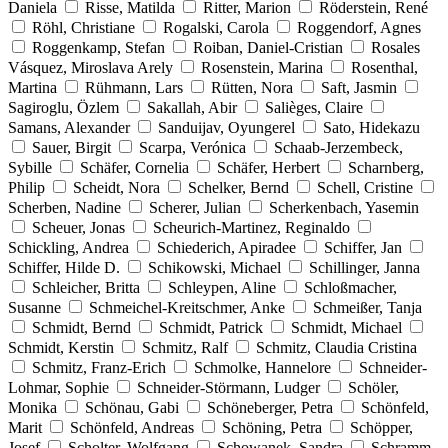
Daniela
Risse, Matilda
Ritter, Marion
Röderstein, René
Röhl, Christiane
Rogalski, Carola
Roggendorf, Agnes
Roggenkamp, Stefan
Roiban, Daniel-Cristian
Rosales
Vásquez, Miroslava Arely
Rosenstein, Marina
Rosenthal,
Martina
Rühmann, Lars
Rütten, Nora
Saft, Jasmin
Sagiroglu, Özlem
Sakallah, Abir
Salièges, Claire
Samans, Alexander
Sanduijav, Oyungerel
Sato, Hidekazu
Sauer, Birgit
Scarpa, Verónica
Schaab-Jerzembeck,
Sybille
Schäfer, Cornelia
Schäfer, Herbert
Scharnberg,
Philip
Scheidt, Nora
Schelker, Bernd
Schell, Cristine
Scherben, Nadine
Scherer, Julian
Scherkenbach, Yasemin
Scheuer, Jonas
Scheurich-Martinez, Reginaldo
Schickling, Andrea
Schiederich, Apiradee
Schiffer, Jan
Schiffer, Hilde D.
Schikowski, Michael
Schillinger, Janna
Schleicher, Britta
Schleypen, Aline
Schloßmacher,
Susanne
Schmeichel-Kreitschmer, Anke
Schmeißer, Tanja
Schmidt, Bernd
Schmidt, Patrick
Schmidt, Michael
Schmidt, Kerstin
Schmitz, Ralf
Schmitz, Claudia Cristina
Schmitz, Franz-Erich
Schmolke, Hannelore
Schneider-
Lohmar, Sophie
Schneider-Störmann, Ludger
Schöler,
Monika
Schönau, Gabi
Schöneberger, Petra
Schönfeld,
Marit
Schönfeld, Andreas
Schöning, Petra
Schöpper,
Josef
Scholter, Wolfgang
Schowanek, Sandra
Schramm,