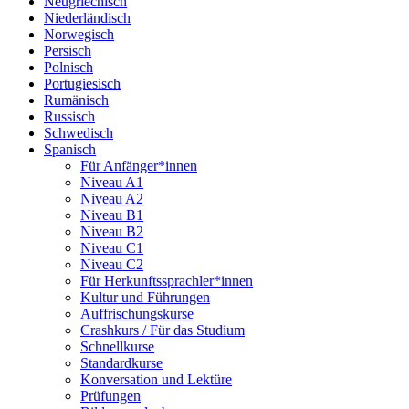
Neugriechisch
Niederländisch
Norwegisch
Persisch
Polnisch
Portugiesisch
Rumänisch
Russisch
Schwedisch
Spanisch
Für Anfänger*innen
Niveau A1
Niveau A2
Niveau B1
Niveau B2
Niveau C1
Niveau C2
Für Herkunftssprachler*innen
Kultur und Führungen
Auffrischungskurse
Crashkurs / Für das Studium
Schnellkurse
Standardkurse
Konversation und Lektüre
Prüfungen