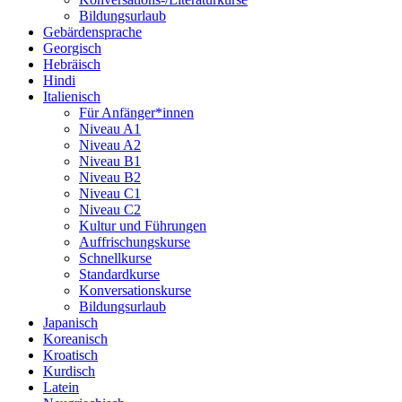
Bildungsurlaub
Gebärdensprache
Georgisch
Hebräisch
Hindi
Italienisch
Für Anfänger*innen
Niveau A1
Niveau A2
Niveau B1
Niveau B2
Niveau C1
Niveau C2
Kultur und Führungen
Auffrischungskurse
Schnellkurse
Standardkurse
Konversationskurse
Bildungsurlaub
Japanisch
Koreanisch
Kroatisch
Kurdisch
Latein