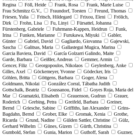
Regina
Föll, Heide
Frank, Rosa
Frank, Marie Luise
Frau Schmitzz G.V.,
Fraundorf, Torsten
Freund, Thomas
Friesen, Yulia
Fritsch, Hildegard
Frixou, Eleni
Frölich,
Dirk
Frohn, Lisa
Fu, Linyi
Fürsattel, Johanna
Fürstenberg, Gabriele
Fuhrmann-Kappen, Heidrun
Funk,
Irina
Funken, Marianne
Furukawa, Miyuki
Gabler,
Günter
Gabriel, David
Gagliardo, Giovanna
Gajewski,
Sascha
Galitsas, Maria
Gallastegui Mugica, Marina
Garcia Baviera, David
García Golzarri Galindo, Maite
Garde, Barbara
Geißler, Andreas
Gemmer, Armin
Gencer, Filiz
Georgopoulos, Nikolaos
Geylenberg, Anke
Gilles, Axel
Göckemeyer, Yvonne
Gödecker, Iris
Göhlen, Britta
Göttgens, Barbara
Goger, Alena
Goldmann, Nikolai
González Corral, Tábatha Judith
Gottschalk, Beatriz
Goussanou, Fidel
Goyes Roja, Maria del
Mar
Gramatzki, Elisabeth
Grauenson, Gudrun
Grauer,
Roderich
Grebing, Petra
Greifeld, Barbara
Greiner,
Bernd
Griesche, Sabine
Griffiths, Ian Alexander
Grins-
Bagdahn, Bernd
Grober, Elke
Gromak, Xenia
Grothe,
Ricarda
Grund, Nadine
Gülden Sattler, Christine
Gülz,
Gerhard Wilhelm
Günes, Gizem
Gürth, Christina
Gumbold, Stefan
Gunia, Marion
Guthoff, Sarah
Guzner,