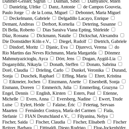
Dahmer-Geisler, Sigrun
Dalman, Sibel
Damyanov, Milen
Danielzig, Ulrike
Danz, Antonie
de Campos Gouveia,
Paulo Jorge
de la Loma, Miguel
Debonnet, Maria Miguel
Deckelmann, Gabriele
Delgadillo Lacayo, Enrique
Demant, Andreas
Derbort, Kornelia
Detering, Susanne
Di Bella, Roberto
Dias Saraiva Viana Epting, Shirleide
Díaz, Rossana
Dickmann, Natalie
Dickschat, Alexandra
Die Domstädter Köln e.V.,
Diegel, Rudolf
Dietrich, Gabriele
Dindorf, Moritz
Djanic, Eva
Djurevci, Verena
do
Rio Martins das Neves Richmann, Maria Margarida
Dönmez
Mahmutyazicioglu, Ayca
Dörr, Jens
Dogan, Aygül-Lia
Doganyildiz, Nikayla
Donath, Steffen
Donato, Sabrina
Doré, Claudia
Drieling, Carlo
Dunkel, Veronika
Durand,
Sonja
Duschek, Raphael
Effing, Maria
Ehret, Kristina
Eikmeier, Jochen
Einzmann, Anette
Eisenbeiß, Sonja
Eismann, Doreen
Emmerich, Julia
Emmerling, Grazyna
Engel, Dennis
English, Kirsten
Esters, Paul
Etienne,
Michelle
Evers, Anna
Eversberg, Nadine
Ewert, Trude
Luise
Eylert, Heide
Falaise, Éric
Feiertag, Servaas
Maarten
Fernández Costoya, María del Carmen
Fiala,
Stefanie
FIAN Deutschland e.V.,
Filyanina, Nelya
Fischer, Saida
Fischer, Claudia
Fischer, Elisabeth
Fischer
Reitzer, Barbara
Fittipaldi, Diego Rodrigo
Flug-Jockenhöfer,