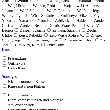
Anita
Wimmer, Ulrike
Winke, Fabian
Wirkkala, Monika
Witt, Ulrike
Wittrien, Robin
Wojtakowski, Andreas
Johann
Wolf, Sabine
Wolff, Cordula
Wolfradt, Jörg
Worbs, Jürgen
Wüst, Stefanie
Wulfmeyer, Eike
Yagi,
Yukari
Yamamoto, Naomi
Zaidi, Danial Haider
Zander,
Christa
Zanders, Beate
Zantis, Franz-Peter
Zarca Val,
Leonor
Zaspel, Susanne
Zawieja, Suzanna
Zecher,
Ulrike
Zeiss, Rebekka
Zero Waste Köln e.V.,
Zhong,
Chongliang
Zimmermann, Julia
Zimmermann, Jörg
Zizi,
Joël
zum Kley, Ruth
Zylka, Jutta
Kursart
Präsenzkurs
Onlinekurs
Hybridkurs
Sonstiges
Nicht begonnene Kurse
Kurse mit freien Plätzen
Bildungsurlaub
Einzelveranstaltungen und Vorträge
Am Wochenende
Berufsbegleitende Fortbildungen