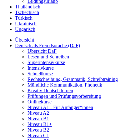
Bildungsurlaub
Thailändisch
Tschechisch
Türkisch
Ukrainisch
Ungarisch
Übersicht
Deutsch als Fremdsprache (DaF)
Übersicht DaF
Lesen und Schreiben
Superintensivkurse
Intensivkurse
Schnellkurse
Rechtschreibung, Grammatik, Schreibtraining
Mündliche Kommunikation, Phonetik
Kreativ Deutsch lernen
Prüfungen und Prüfungsvorbereitung
Onlinekurse
Niveau A1 - Für Anfänger*innen
Niveau A2
Niveau B1
Niveau B1+
Niveau B2
Niveau C1