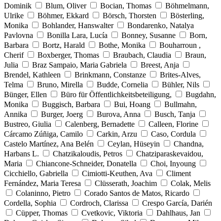
Dominik
Blum, Oliver
Bocian, Thomas
Böhmelmann,
Ulrike
Böhmer, Ekkard
Börsch, Thorsten
Bösterling,
Monika
Bohlander, Hanswalter
Bondarenko, Natalya
Pavlovna
Bonilla Lara, Lucía
Bonney, Susanne
Born,
Barbara
Bortz, Harald
Bothe, Monika
Bouharroun ,
Cherif
Boxberger, Thomas
Braubach, Claudia
Braun,
Julia
Braz Sampaio, Maria Gabriela
Breest, Anja
Brendel, Kathleen
Brinkmann, Constanze
Brites-Alves,
Telma
Bruno, Mirella
Budde, Cornelia
Bühler, Nils
Bünger, Ellen
Büro für Öffentlichkeitsbeteiligung,
Bugdahn,
Monika
Buggisch, Barbara
Bui, Hoang
Bullmahn,
Annika
Burger, Joerg
Burova, Anna
Busch, Tanja
Bustreo, Giulia
Calenberg, Bernadette
Calleen, Florine
Cárcamo Zúñiga, Camilo
Carkin, Arzu
Caso, Cordula
Castelo Martínez, Ana Belén
Ceylan, Hüseyin
Chandna,
Harbans L.
Chatzikaloudis, Petros
Chatziparaskevaidou,
Maria
Chiancone-Schneider, Donatella
Choi, Inyoung
Cicchiello, Gabriella
Cimiotti-Keuthen, Ava
Climent
Fernández, Maria Teresa
Clüsserath, Joachim
Colak, Melis
Colaninno, Pietro
Corado Santos de Matos, Ricardo
Cordella, Sophia
Cordroch, Clarissa
Crespo García, Darién
Cüpper, Thomas
Cvetkovic, Viktoria
Dahlhaus, Jan