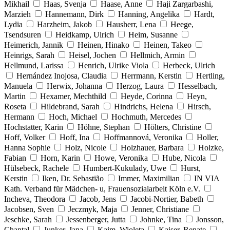
Mikhail
Haas, Svenja
Haase, Anne
Haji Zargarbashi,
Marzieh
Hannemann, Dirk
Hanning, Angelika
Hardt,
Lydia
Harzheim, Jakob
Hausherr, Lena
Heege,
Tsendsuren
Heidkamp, Ulrich
Heim, Susanne
Heimerich, Jannik
Heinen, Hinako
Heinen, Takeo
Heinrigs, Sarah
Heisel, Jochen
Hellmich, Armin
Hellmund, Larissa
Henrich, Ulrike Viola
Herbeck, Ulrich
Hernández Inojosa, Claudia
Herrmann, Kerstin
Hertling,
Manuela
Herwix, Johanna
Herzog, Laura
Hesselbach,
Martin
Hexamer, Mechthild
Heyde, Corinna
Heyn,
Roseta
Hildebrand, Sarah
Hindrichs, Helena
Hirsch,
Hermann
Hoch, Michael
Hochmuth, Mercedes
Hochstatter, Karin
Höhne, Stephan
Hölters, Christine
Hoff, Volker
Hoff, Ina
Hoffmannová, Veronika
Holler,
Hanna Sophie
Holz, Nicole
Holzhauer, Barbara
Holzke,
Fabian
Horn, Karin
Howe, Veronika
Hube, Nicola
Hülsebeck, Rachele
Humbert-Kukulady, Uwe
Hurst,
Kerstin
Iken, Dr. Sebastião
Immer, Maximilian
IN VIA
Kath. Verband für Mädchen- u, Frauensozialarbeit Köln e.V.
Incheva, Theodora
Jacob, Jens
Jacobi-Nortier, Babeth
Jacobsen, Sven
Jeczmyk, Maja
Jenner, Christiane
Jeschke, Sarah
Jessenberger, Jutta
Johnke, Tina
Jonsson,
Chantal
Junker, Jana
Kaim, Wioleta
Kaiser, Renate