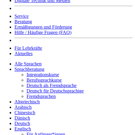
Digitale Technik und Medien
Service
Beratung
Ermäßigungen und Förderung
Hilfe / Häufige Fragen (FAQ)
Für Lehrkräfte
Aktuelles
Alle Sprachen
Sprachberatung
Integrationskurse
Berufssprachkurse
Deutsch als Fremdsprache
Deutsch für Deutschsprachige
Fremdsprachen
Altgriechisch
Arabisch
Chinesisch
Dänisch
Deutsch
Englisch
Für Anfänger*innen