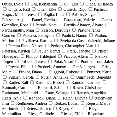
Ohles, Lydia
Ohr, Konstantin
Oji, Lila
Oldag, Elisabeth
Ongaro, Ralf
Otten, Elke
Ottitsch, Rigo
Pacheco
Raguz, Maria Teresa
Paglia, Luca
Palasie, Serge
Palesch, Anja
Pantel, Evelina
Paquereau, Valérie
Pardo
González, Rosa
Parodi, Nora
Parrilla Álvarez, Álvaro
Parthasarathy, Mira
Passon, Dorothea
Pastor-Franke,
Carmen
Patsiava, Panagiota
Paulick, Hanno
Paulun,
Marion
Pavlikova, Patricia
Pereira da Costa Wätzold, Juliane
Pereira Pinto, Nélson
Perkins, Christopher Alan
Petersen, Kirsten
Peuler, Bernd
Pfarr, Jeanette
Pfister,
Hildegard
Philipp, Hildegard
Piccolo, Altera
Plewka,
Jürgen
Polacco, Teresa
Polat, Yusuf
Pourmansour, Jaleh
Precht, Filine
Predeek, Annette
Preiß, Jürgen
Pries,
Malte
Prokot, Diana
Puggioni, Roberto
Punitzer, Karin
Putzien, Carola
Putzig, Angelika
Quirmbach, Benedikt
Radler, Ralf
Radu, Dr. Robert
Rainoldi, Carlotta
Ramrath, Carolin
Rappard, Sabine
Rasch, Christiane
Rathmann, Mechthild
Raue, Solange
Rausch, Angelika
Reetz, Anja
Rehbock, Diana
Reich, Lucyna
Reichwein,
Insa
Reißmeier, Andrea
Reitzer, Lothar
Repisti, Marija
Marinovic
Reters, Torsten
Reyer, Fabian
Riegel,
Maximilian
Riese, Gerlinde
Riesen, Elfi
Riquelme,