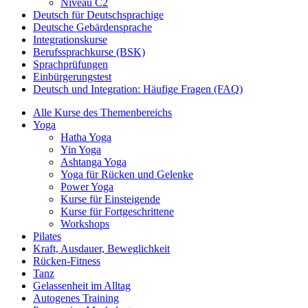
Niveau C2
Deutsch für Deutschsprachige
Deutsche Gebärdensprache
Integrationskurse
Berufssprachkurse (BSK)
Sprachprüfungen
Einbürgerungstest
Deutsch und Integration: Häufige Fragen (FAQ)
Alle Kurse des Themenbereichs
Yoga
Hatha Yoga
Yin Yoga
Ashtanga Yoga
Yoga für Rücken und Gelenke
Power Yoga
Kurse für Einsteigende
Kurse für Fortgeschrittene
Workshops
Pilates
Kraft, Ausdauer, Beweglichkeit
Rücken-Fitness
Tanz
Gelassenheit im Alltag
Autogenes Training