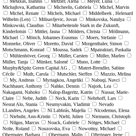
Metaxas, Ioannis
Metzler, Alena
Meyer, Luisa
Michajlova, Katharina
Micheelis, Gabriela
Michel, Marvin
Michel, Renate
Michels, Michael
Middelbeek , Helenard
Wilhelm (Len)
Milisavljevic, Jovan
Minkovska, Natalya
Minkowski, Claudius
Mitarbeitende Stark in die Zukunft,
Kinderlotsin
Mittler, Jasna
Mölders, Christa
Möllmann,
Michael
Mönch, Johannes Erasmus
Moers, Stefanie
Monneke, Oliver
Moretto, David
Morgenthaler, Simon
Motschmann, Konrad
Moussa, Sadek
Mpairaktari, Paskalia
Mühlenhöver, Georg
Müller, Carsten
Müller, Marlen
Müller, Tanja
Münker, Salomé
Muno, Lotte
Murphy&Spitz Green Capital AG ,
Mutert-Brendler, Sabine
Cécile
Muth, Carola
Mutschler, Steffen
Muzzio, Melina
My, Andreas
Myriagkou, Angeliki
Nabuqi, Navci
Nachbauer, Anthony
Nahke, Dennis
Najork, Lea
Nakagami, Nahoko
Nalop-Bageritz, Katrin
Nassar, Marie-
Claire
Nebe, Judith
Neck, Karin
Nehrhoff, Lars
Nesrat Alo, Stania
Neumyvakin, Vladimir
Nevado
LLandres, Angeles
Ní Labhrás, Majella
Nicodemus, Elena
Niebuhr, Ann-Kristin
Niehl, Julien
Niemann, Christoph
Nilgus, Marcus
Noack, Gabriele
Nötges, Michael
Nolte, Roland
Nouzovska, Eva
Nowottny, Michael
Obermaier, Barbara
Obermann, Malin
Ofteringer, Irene