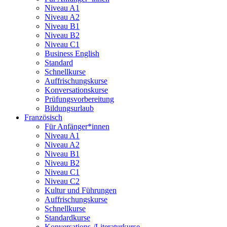
Niveau A1
Niveau A2
Niveau B1
Niveau B2
Niveau C1
Business English
Standard
Schnellkurse
Auffrischungskurse
Konversationskurse
Prüfungsvorbereitung
Bildungsurlaub
Französisch
Für Anfänger*innen
Niveau A1
Niveau A2
Niveau B1
Niveau B2
Niveau C1
Niveau C2
Kultur und Führungen
Auffrischungskurse
Schnellkurse
Standardkurse
Konversations-/Literaturkurse