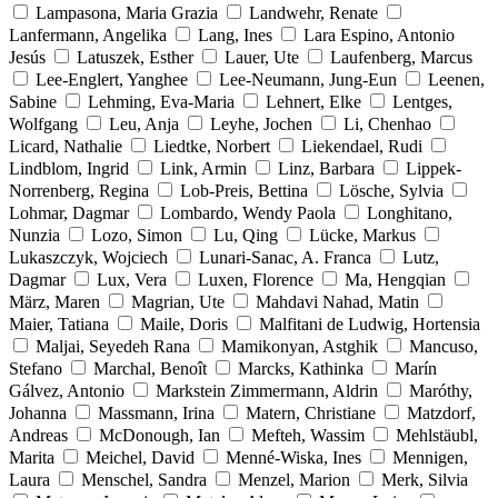
Lampasona, Maria Grazia
Landwehr, Renate
Lanfermann, Angelika
Lang, Ines
Lara Espino, Antonio
Jesús
Latuszek, Esther
Lauer, Ute
Laufenberg, Marcus
Lee-Englert, Yanghee
Lee-Neumann, Jung-Eun
Leenen,
Sabine
Lehming, Eva-Maria
Lehnert, Elke
Lentges,
Wolfgang
Leu, Anja
Leyhe, Jochen
Li, Chenhao
Licard, Nathalie
Liedtke, Norbert
Liekendael, Rudi
Lindblom, Ingrid
Link, Armin
Linz, Barbara
Lippek-
Norrenberg, Regina
Lob-Preis, Bettina
Lösche, Sylvia
Lohmar, Dagmar
Lombardo, Wendy Paola
Longhitano,
Nunzia
Lozo, Simon
Lu, Qing
Lücke, Markus
Lukaszczyk, Wojciech
Lunari-Sanac, A. Franca
Lutz,
Dagmar
Lux, Vera
Luxen, Florence
Ma, Hengqian
März, Maren
Magrian, Ute
Mahdavi Nahad, Matin
Maier, Tatiana
Maile, Doris
Malfitani de Ludwig, Hortensia
Maljai, Seyedeh Rana
Mamikonyan, Astghik
Mancuso,
Stefano
Marchal, Benoît
Marcks, Kathinka
Marín
Gálvez, Antonio
Markstein Zimmermann, Aldrin
Maróthy,
Johanna
Massmann, Irina
Matern, Christiane
Matzdorf,
Andreas
McDonough, Ian
Mefteh, Wassim
Mehlstäubl,
Marita
Meichel, David
Menné-Wiska, Ines
Mennigen,
Laura
Menschel, Sandra
Menzel, Marion
Merk, Silvia