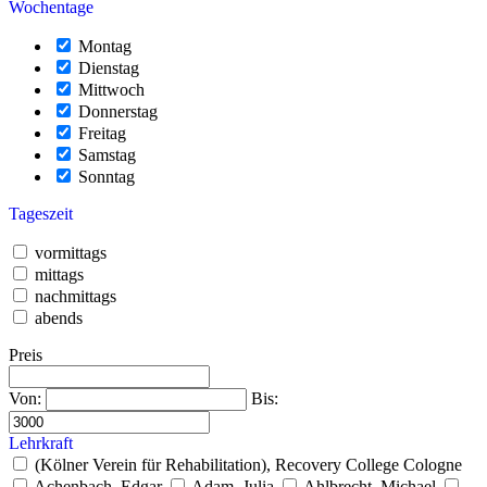
Wochentage
Montag
Dienstag
Mittwoch
Donnerstag
Freitag
Samstag
Sonntag
Tageszeit
vormittags
mittags
nachmittags
abends
Preis
Von:
Bis:
Lehrkraft
(Kölner Verein für Rehabilitation), Recovery College Cologne
Achenbach, Edgar
Adam, Julia
Ahlbrecht, Michael