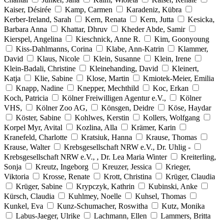
Kaiser, Désirée
Kamp, Carmen
Karadeniz, Kübra
Kerber-Ireland, Sarah
Kern, Renata
Kern, Jutta
Kesicka,
Barbara Anna
Khattar, Dhruv
Kheder Abde, Samir
Kierspel, Angelina
Kieschnick, Anne R.
Kim, Goonyoung
Kiss-Dahlmanns, Corina
Klabe, Ann-Katrin
Klammer,
David
Klaus, Nicole
Klein, Susanne
Klein, Irene
Klein-Badali, Christine
Kleinehanding, David
Kleinert,
Katja
Klie, Sabine
Klose, Martin
Kmiotek-Meier, Emilia
Knapp, Nadine
Knepper, Mechthild
Koc, Erkan
Koch, Patricia
Kölner Freiwilligen Agentur e.V.,
Kölner
VHS,
Kölner Zoo AG,
Könsgen, Deidre
Köse, Haydar
Köster, Sabine
Kohlwes, Kerstin
Kollers, Wolfgang
Korpel Myr, Avital
Kozlina, Alla
Krämer, Karin
Kranefeld, Charlotte
Kratsiuk, Hanna
Krause, Thomas
Krause, Walter
Krebsgesellschaft NRW e.V., Dr. Uhlig -
Krebsgesellschaft NRW e.V., , Dr. Lea Maria Winter
Kreiterling,
Sonja
Kreutz, Ingeborg
Kreuzer, Jessica
Krieger,
Viktoria
Krosse, Renate
Krott, Christina
Krüger, Claudia
Krüger, Sabine
Krypczyk, Kathrin
Kubinski, Anke
Kürsch, Claudia
Kuhlmey, Noelle
Kuhsel, Thomas
Kunkel, Eva
Kunz-Schumacher, Roswitha
Kutz, Monika
Labus-Jaeger, Ulrike
Lachmann, Ellen
Lammers, Britta