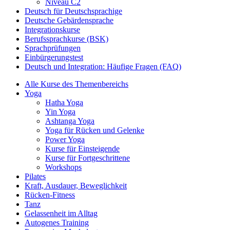
Niveau C2
Deutsch für Deutschsprachige
Deutsche Gebärdensprache
Integrationskurse
Berufssprachkurse (BSK)
Sprachprüfungen
Einbürgerungstest
Deutsch und Integration: Häufige Fragen (FAQ)
Alle Kurse des Themenbereichs
Yoga
Hatha Yoga
Yin Yoga
Ashtanga Yoga
Yoga für Rücken und Gelenke
Power Yoga
Kurse für Einsteigende
Kurse für Fortgeschrittene
Workshops
Pilates
Kraft, Ausdauer, Beweglichkeit
Rücken-Fitness
Tanz
Gelassenheit im Alltag
Autogenes Training