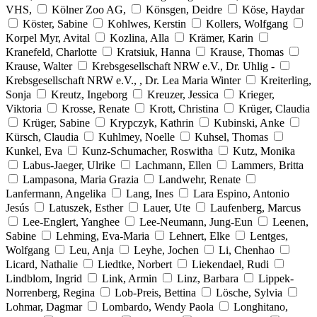
VHS,
Kölner Zoo AG,
Könsgen, Deidre
Köse, Haydar
Köster, Sabine
Kohlwes, Kerstin
Kollers, Wolfgang
Korpel Myr, Avital
Kozlina, Alla
Krämer, Karin
Kranefeld, Charlotte
Kratsiuk, Hanna
Krause, Thomas
Krause, Walter
Krebsgesellschaft NRW e.V., Dr. Uhlig -
Krebsgesellschaft NRW e.V., , Dr. Lea Maria Winter
Kreiterling,
Sonja
Kreutz, Ingeborg
Kreuzer, Jessica
Krieger,
Viktoria
Krosse, Renate
Krott, Christina
Krüger, Claudia
Krüger, Sabine
Krypczyk, Kathrin
Kubinski, Anke
Kürsch, Claudia
Kuhlmey, Noelle
Kuhsel, Thomas
Kunkel, Eva
Kunz-Schumacher, Roswitha
Kutz, Monika
Labus-Jaeger, Ulrike
Lachmann, Ellen
Lammers, Britta
Lampasona, Maria Grazia
Landwehr, Renate
Lanfermann, Angelika
Lang, Ines
Lara Espino, Antonio
Jesús
Latuszek, Esther
Lauer, Ute
Laufenberg, Marcus
Lee-Englert, Yanghee
Lee-Neumann, Jung-Eun
Leenen,
Sabine
Lehming, Eva-Maria
Lehnert, Elke
Lentges,
Wolfgang
Leu, Anja
Leyhe, Jochen
Li, Chenhao
Licard, Nathalie
Liedtke, Norbert
Liekendael, Rudi
Lindblom, Ingrid
Link, Armin
Linz, Barbara
Lippek-
Norrenberg, Regina
Lob-Preis, Bettina
Lösche, Sylvia
Lohmar, Dagmar
Lombardo, Wendy Paola
Longhitano,