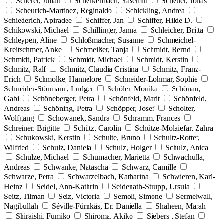
Scherer, Julian
Scherkenbach, Yasemin
Scheuer, Jonas
Scheurich-Martinez, Reginaldo
Schickling, Andrea
Schiederich, Apiradee
Schiffer, Jan
Schiffer, Hilde D.
Schikowski, Michael
Schillinger, Janna
Schleicher, Britta
Schleypen, Aline
Schloßmacher, Susanne
Schmeichel-
Kreitschmer, Anke
Schmeißer, Tanja
Schmidt, Bernd
Schmidt, Patrick
Schmidt, Michael
Schmidt, Kerstin
Schmitz, Ralf
Schmitz, Claudia Cristina
Schmitz, Franz-
Erich
Schmolke, Hannelore
Schneider-Lohmar, Sophie
Schneider-Störmann, Ludger
Schöler, Monika
Schönau,
Gabi
Schöneberger, Petra
Schönfeld, Marit
Schönfeld,
Andreas
Schöning, Petra
Schöpper, Josef
Scholter,
Wolfgang
Schowanek, Sandra
Schramm, Frances
Schreiner, Brigitte
Schütz, Carolin
Schütze-Molaiefar, Zahra
Schukowski, Kerstin
Schulte, Bruno
Schultz-Rotter,
Wilfried
Schulz, Daniela
Schulz, Holger
Schulz, Anica
Schulze, Michael
Schumacher, Marietta
Schwachulla,
Andreas
Schwanke, Natascha
Schwarz, Camille
Schwarze, Petra
Schwarzelbach, Katharina
Schwieren, Karl-
Heinz
Seidel, Ann-Kathrin
Seidenath-Strupp, Ursula
Seitz, Tilman
Seiz, Victoria
Semoli, Simone
Sermelwall,
Nagibullah
Séville-Fürnkäs, Dr. Daniella
Shaheen, Marah
Shiraishi, Fumiko
Shiroma, Akiko
Siebers , Stefan