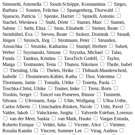
Simonetti, Antonella
Siouli-Schöppe, Konstantinia
Sirges,
Barbara
Sonnen, Felicitas
Spangenberg, Thorwald
Sparacio, Patricia
Spenke, Harriet
Spinelli, Antonio
Stachel, Wiesława
Stahl, Dörte
Stamer, Marc
Stamm,
Sabine
Stehr, Eliza
Stein, Elisabeth
Steiner, Beate
Steinhübel, Eva
Steven, Beate
Stolorz, Dominik
Strauß,
Jürgen
Stroisch, Jörg
Strotmann, Peter
Strunden,
Anouchka
Strutzke, Katharina
Stumpf, Herbert
Suhett,
Weber
Szymanski, Simone
Szyszka, Michael
Talas,
Funda
Tamkus, Kristina
TavaTech GmbH,
Taylor,
Marga
Testmuster, Testa
Thanos, Nikolaos
Theile, Isabel
Theisling, Ulla
Thelen, Heike
Thibault-Manderscheid,
Isabelle
Thommesen-Kähler, Katha
Thor, Valentina
Thormann, Jamie
Tomalla, Ulrike
Tonetta, Paola
Toschka-Christ, Ulrike
Trainer, Imke
Trenz, Boris
Troshin, Sergei
Tuncel van Pomeren, Binnur
Tuninetti,
Silvana
Ufermann, Anja
Uhle, Wolfgang
Ulloa Uribe,
Carlos Alberto
Umschaden-Rüsken, Nicole
Utitz, Pavel
Valder, Jakob
Valuckiene, Jurgita
Valverde Esteban, Lorenzo
van der Meer, Saskia
van Mark, Hauke
Vargas Estrada,
Roberto Enrique
Velder, Julia
Vicente, Alice
Vimmer,
Rozalia Katalin
Vincent, Summer Lee
Virag, Andrea