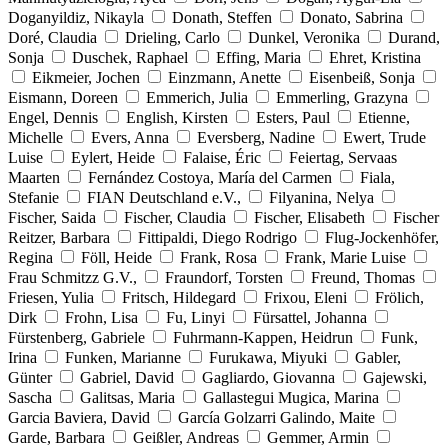
Doganyildiz, Nikayla
Donath, Steffen
Donato, Sabrina
Doré, Claudia
Drieling, Carlo
Dunkel, Veronika
Durand,
Sonja
Duschek, Raphael
Effing, Maria
Ehret, Kristina
Eikmeier, Jochen
Einzmann, Anette
Eisenbeiß, Sonja
Eismann, Doreen
Emmerich, Julia
Emmerling, Grazyna
Engel, Dennis
English, Kirsten
Esters, Paul
Etienne,
Michelle
Evers, Anna
Eversberg, Nadine
Ewert, Trude
Luise
Eylert, Heide
Falaise, Éric
Feiertag, Servaas
Maarten
Fernández Costoya, María del Carmen
Fiala,
Stefanie
FIAN Deutschland e.V.,
Filyanina, Nelya
Fischer, Saida
Fischer, Claudia
Fischer, Elisabeth
Fischer
Reitzer, Barbara
Fittipaldi, Diego Rodrigo
Flug-Jockenhöfer,
Regina
Föll, Heide
Frank, Rosa
Frank, Marie Luise
Frau Schmitzz G.V.,
Fraundorf, Torsten
Freund, Thomas
Friesen, Yulia
Fritsch, Hildegard
Frixou, Eleni
Frölich,
Dirk
Frohn, Lisa
Fu, Linyi
Fürsattel, Johanna
Fürstenberg, Gabriele
Fuhrmann-Kappen, Heidrun
Funk,
Irina
Funken, Marianne
Furukawa, Miyuki
Gabler,
Günter
Gabriel, David
Gagliardo, Giovanna
Gajewski,
Sascha
Galitsas, Maria
Gallastegui Mugica, Marina
Garcia Baviera, David
García Golzarri Galindo, Maite
Garde, Barbara
Geißler, Andreas
Gemmer, Armin