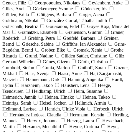
Gencer, Filiz
Georgopoulos, Nikolaos
Geylenberg, Anke
Gilles, Axel
Göckemeyer, Yvonne
Gödecker, Iris
Göhlen, Britta
Göttgens, Barbara
Goger, Alena
Goldmann, Nikolai
González Corral, Tábatha Judith
Gottschalk, Beatriz
Goussanou, Fidel
Goyes Roja, Maria del
Mar
Gramatzki, Elisabeth
Grauenson, Gudrun
Grauer,
Roderich
Grebing, Petra
Greifeld, Barbara
Greiner,
Bernd
Griesche, Sabine
Griffiths, Ian Alexander
Grins-
Bagdahn, Bernd
Grober, Elke
Gromak, Xenia
Grothe,
Ricarda
Grund, Nadine
Gülden Sattler, Christine
Gülz,
Gerhard Wilhelm
Günes, Gizem
Gürth, Christina
Gumbold, Stefan
Gunia, Marion
Guthoff, Sarah
Guzner,
Mikhail
Haas, Svenja
Haase, Anne
Haji Zargarbashi,
Marzieh
Hannemann, Dirk
Hanning, Angelika
Hardt,
Lydia
Harzheim, Jakob
Hausherr, Lena
Heege,
Tsendsuren
Heidkamp, Ulrich
Heim, Susanne
Heimerich, Jannik
Heinen, Hinako
Heinen, Takeo
Heinrigs, Sarah
Heisel, Jochen
Hellmich, Armin
Hellmund, Larissa
Henrich, Ulrike Viola
Herbeck, Ulrich
Hernández Inojosa, Claudia
Herrmann, Kerstin
Hertling,
Manuela
Herwix, Johanna
Herzog, Laura
Hesselbach,
Martin
Hexamer, Mechthild
Heyde, Corinna
Heyn,