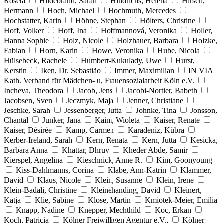
Roseta
Hildebrand, Sarah
Hindrichs, Helena
Hirsch,
Hermann
Hoch, Michael
Hochmuth, Mercedes
Hochstatter, Karin
Höhne, Stephan
Hölters, Christine
Hoff, Volker
Hoff, Ina
Hoffmannová, Veronika
Holler,
Hanna Sophie
Holz, Nicole
Holzhauer, Barbara
Holzke,
Fabian
Horn, Karin
Howe, Veronika
Hube, Nicola
Hülsebeck, Rachele
Humbert-Kukulady, Uwe
Hurst,
Kerstin
Iken, Dr. Sebastião
Immer, Maximilian
IN VIA
Kath. Verband für Mädchen- u, Frauensozialarbeit Köln e.V.
Incheva, Theodora
Jacob, Jens
Jacobi-Nortier, Babeth
Jacobsen, Sven
Jeczmyk, Maja
Jenner, Christiane
Jeschke, Sarah
Jessenberger, Jutta
Johnke, Tina
Jonsson,
Chantal
Junker, Jana
Kaim, Wioleta
Kaiser, Renate
Kaiser, Désirée
Kamp, Carmen
Karadeniz, Kübra
Kerber-Ireland, Sarah
Kern, Renata
Kern, Jutta
Kesicka,
Barbara Anna
Khattar, Dhruv
Kheder Abde, Samir
Kierspel, Angelina
Kieschnick, Anne R.
Kim, Goonyoung
Kiss-Dahlmanns, Corina
Klabe, Ann-Katrin
Klammer,
David
Klaus, Nicole
Klein, Susanne
Klein, Irene
Klein-Badali, Christine
Kleinehanding, David
Kleinert,
Katja
Klie, Sabine
Klose, Martin
Kmiotek-Meier, Emilia
Knapp, Nadine
Knepper, Mechthild
Koc, Erkan
Koch, Patricia
Kölner Freiwilligen Agentur e.V.,
Kölner