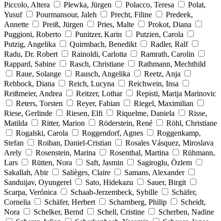
Piccolo, Altera
Plewka, Jürgen
Polacco, Teresa
Polat,
Yusuf
Pourmansour, Jaleh
Precht, Filine
Predeek,
Annette
Preiß, Jürgen
Pries, Malte
Prokot, Diana
Puggioni, Roberto
Punitzer, Karin
Putzien, Carola
Putzig, Angelika
Quirmbach, Benedikt
Radler, Ralf
Radu, Dr. Robert
Rainoldi, Carlotta
Ramrath, Carolin
Rappard, Sabine
Rasch, Christiane
Rathmann, Mechthild
Raue, Solange
Rausch, Angelika
Reetz, Anja
Rehbock, Diana
Reich, Lucyna
Reichwein, Insa
Reißmeier, Andrea
Reitzer, Lothar
Repisti, Marija Marinovic
Reters, Torsten
Reyer, Fabian
Riegel, Maximilian
Riese, Gerlinde
Riesen, Elfi
Riquelme, Daniela
Risse,
Matilda
Ritter, Marion
Röderstein, René
Röhl, Christiane
Rogalski, Carola
Roggendorf, Agnes
Roggenkamp,
Stefan
Roiban, Daniel-Cristian
Rosales Vásquez, Miroslava
Arely
Rosenstein, Marina
Rosenthal, Martina
Rühmann,
Lars
Rütten, Nora
Saft, Jasmin
Sagiroglu, Özlem
Sakallah, Abir
Salièges, Claire
Samans, Alexander
Sanduijav, Oyungerel
Sato, Hidekazu
Sauer, Birgit
Scarpa, Verónica
Schaab-Jerzembeck, Sybille
Schäfer,
Cornelia
Schäfer, Herbert
Scharnberg, Philip
Scheidt,
Nora
Schelker, Bernd
Schell, Cristine
Scherben, Nadine