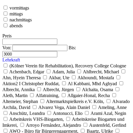
vormittags
mittags
nachmittags
abends
Preis
Von:
Bis:
Lehrkraft
(Kölner Verein für Rehabilitation), Recovery College Cologne
Achenbach, Edgar
Adam, Julia
Ahlbrecht, Michael
Ahn, Hyein Theresa
Akbar, Ute
Akhoundi, Mostafa
Aktion2 I Christopher Ruddat,
Al Kabbani, Mhd Aghyad
Albrecht, Annika
Albrecht, Jürgen
Alchaita, Osama
Aleth, Martin
Alfatraining,
Allgaier-Honal, Recha
Altemeier, Stephan
Altermarktspielkreis e.V. Köln,
Alvarado
Archila, David
Alvarez Vega, Alain Daniel
Ameling, Anne
Anschütz, Leandra
Antonucci, Elio
Arami Azal, Negin
Arbeitskreis VHS-Biogarten,
Arbeitskreise Biogarten und
Imkerei,
Arroyo Fernández, Alejandro
Austenfeld, Gerlind
AWO - Büro für Bürgerengagement,
Baartz, Ulrike