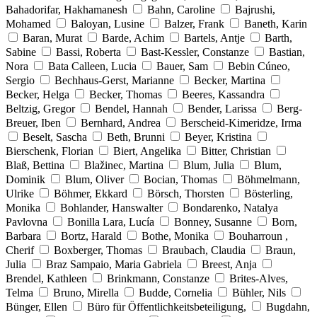
Bahadorifar, Hakhamanesh
Bahn, Caroline
Bajrushi,
Mohamed
Baloyan, Lusine
Balzer, Frank
Baneth, Karin
Baran, Murat
Barde, Achim
Bartels, Antje
Barth,
Sabine
Bassi, Roberta
Bast-Kessler, Constanze
Bastian,
Nora
Bata Calleen, Lucia
Bauer, Sam
Bebin Cúneo,
Sergio
Bechhaus-Gerst, Marianne
Becker, Martina
Becker, Helga
Becker, Thomas
Beeres, Kassandra
Beltzig, Gregor
Bendel, Hannah
Bender, Larissa
Berg-
Breuer, Iben
Bernhard, Andrea
Berscheid-Kimeridze, Irma
Beselt, Sascha
Beth, Brunni
Beyer, Kristina
Bierschenk, Florian
Biert, Angelika
Bitter, Christian
Blaß, Bettina
Blažinec, Martina
Blum, Julia
Blum,
Dominik
Blum, Oliver
Bocian, Thomas
Böhmelmann,
Ulrike
Böhmer, Ekkard
Börsch, Thorsten
Bösterling,
Monika
Bohlander, Hanswalter
Bondarenko, Natalya
Pavlovna
Bonilla Lara, Lucía
Bonney, Susanne
Born,
Barbara
Bortz, Harald
Bothe, Monika
Bouharroun ,
Cherif
Boxberger, Thomas
Braubach, Claudia
Braun,
Julia
Braz Sampaio, Maria Gabriela
Breest, Anja
Brendel, Kathleen
Brinkmann, Constanze
Brites-Alves,
Telma
Bruno, Mirella
Budde, Cornelia
Bühler, Nils
Bünger, Ellen
Büro für Öffentlichkeitsbeteiligung,
Bugdahn,