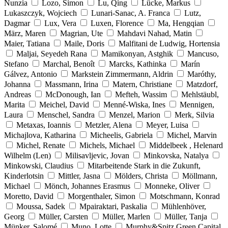
Nunzia
Lozo, Simon
Lu, Qing
Lücke, Markus
Lukaszczyk, Wojciech
Lunari-Sanac, A. Franca
Lutz,
Dagmar
Lux, Vera
Luxen, Florence
Ma, Hengqian
März, Maren
Magrian, Ute
Mahdavi Nahad, Matin
Maier, Tatiana
Maile, Doris
Malfitani de Ludwig, Hortensia
Maljai, Seyedeh Rana
Mamikonyan, Astghik
Mancuso,
Stefano
Marchal, Benoît
Marcks, Kathinka
Marín
Gálvez, Antonio
Markstein Zimmermann, Aldrin
Maróthy,
Johanna
Massmann, Irina
Matern, Christiane
Matzdorf,
Andreas
McDonough, Ian
Mefteh, Wassim
Mehlstäubl,
Marita
Meichel, David
Menné-Wiska, Ines
Mennigen,
Laura
Menschel, Sandra
Menzel, Marion
Merk, Silvia
Metaxas, Ioannis
Metzler, Alena
Meyer, Luisa
Michajlova, Katharina
Micheelis, Gabriela
Michel, Marvin
Michel, Renate
Michels, Michael
Middelbeek , Helenard
Wilhelm (Len)
Milisavljevic, Jovan
Minkovska, Natalya
Minkowski, Claudius
Mitarbeitende Stark in die Zukunft,
Kinderlotsin
Mittler, Jasna
Mölders, Christa
Möllmann,
Michael
Mönch, Johannes Erasmus
Monneke, Oliver
Moretto, David
Morgenthaler, Simon
Motschmann, Konrad
Moussa, Sadek
Mpairaktari, Paskalia
Mühlenhöver,
Georg
Müller, Carsten
Müller, Marlen
Müller, Tanja
Münker, Salomé
Muno, Lotte
Murphy&Spitz Green Capital