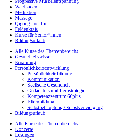
Progressive Muskelentspannung
Waldbaden
Meditation
Massage
Qigong und Taiji
Feldenkrais
Kurse für Senior*innen
Bildungsurlaub
Alle Kurse des Themenbereichs
Gesundheitswissen
Ernährung
Persönlichkeitsentwicklung
Persönlichkeitsbildung
Kommunikation
Seelische Gesundheit
Gedächtnis und Lernstrategie
Kompetenzzentrum 60plus
Elternbildung
Selbstbehauptung / Selbstverteidigung
Bildungsurlaub
Alle Kurse des Themenbereichs
Konzerte
Lesungen