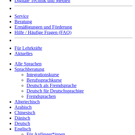
Digitale Technik und Medien
Service
Beratung
Ermäßigungen und Förderung
Hilfe / Häufige Fragen (FAQ)
Für Lehrkräfte
Aktuelles
Alle Sprachen
Sprachberatung
Integrationskurse
Berufssprachkurse
Deutsch als Fremdsprache
Deutsch für Deutschsprachige
Fremdsprachen
Altgriechisch
Arabisch
Chinesisch
Dänisch
Deutsch
Englisch
Für Anfänger*innen