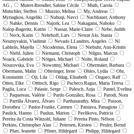
AG ,
Mutert-Brendler, Sabine Cécile
Muth, Carola
Mutschler, Steffen
Muzzio, Melina
My, Andreas
Myriagkou, Angeliki
Nabuqi, Navci
Nachbauer, Anthony
Nahke, Dennis
Najork, Lea
Nakagami, Nahoko
Nalop-Bageritz, Katrin
Nassar, Marie-Claire
Nebe, Judith
Neck, Karin
Nehrhoff, Lars
Nesrat Alo, Stania
Neumyvakin, Vladimir
Nevado LLandres, Angeles
Ní
Labhrás, Majella
Nicodemus, Elena
Niebuhr, Ann-Kristin
Niehl, Julien
Niemann, Christoph
Nilgus, Marcus
Noack, Gabriele
Nötges, Michael
Nolte, Roland
Nouzovska, Eva
Nowottny, Michael
Obermaier, Barbara
Obermann, Malin
Ofteringer, Irene
Ohles, Lydia
Ohr,
Konstantin
Oji, Lila
Oldag, Elisabeth
Ongaro, Ralf
Otten, Elke
Ottitsch, Rigo
Pacheco Raguz, Maria Teresa
Paglia, Luca
Palasie, Serge
Palesch, Anja
Pantel, Evelina
Paquereau, Valérie
Pardo González, Rosa
Parodi, Nora
Parrilla Álvarez, Álvaro
Parthasarathy, Mira
Passon,
Dorothea
Pastor-Franke, Carmen
Patsiava, Panagiota
Paulick, Hanno
Paulun, Marion
Pavlikova, Patricia
Pereira da Costa Wätzold, Juliane
Pereira Pinto, Nélson
Perkins, Christopher Alan
Petersen, Kirsten
Peuler, Bernd
Pfarr, Jeanette
Pfister, Hildegard
Philipp, Hildegard