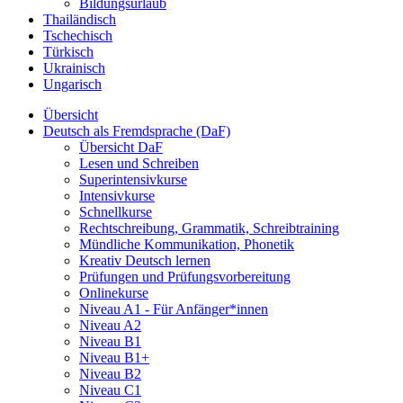
Bildungsurlaub
Thailändisch
Tschechisch
Türkisch
Ukrainisch
Ungarisch
Übersicht
Deutsch als Fremdsprache (DaF)
Übersicht DaF
Lesen und Schreiben
Superintensivkurse
Intensivkurse
Schnellkurse
Rechtschreibung, Grammatik, Schreibtraining
Mündliche Kommunikation, Phonetik
Kreativ Deutsch lernen
Prüfungen und Prüfungsvorbereitung
Onlinekurse
Niveau A1 - Für Anfänger*innen
Niveau A2
Niveau B1
Niveau B1+
Niveau B2
Niveau C1