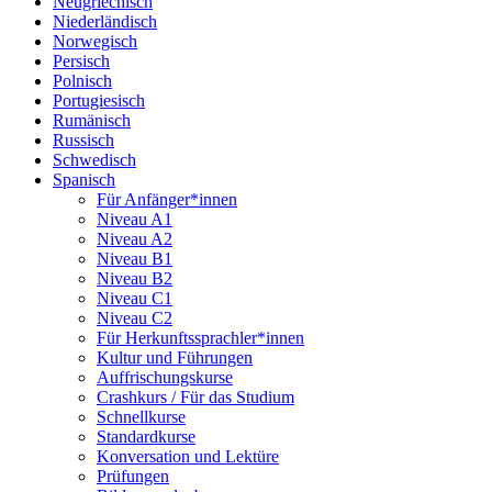
Neugriechisch
Niederländisch
Norwegisch
Persisch
Polnisch
Portugiesisch
Rumänisch
Russisch
Schwedisch
Spanisch
Für Anfänger*innen
Niveau A1
Niveau A2
Niveau B1
Niveau B2
Niveau C1
Niveau C2
Für Herkunftssprachler*innen
Kultur und Führungen
Auffrischungskurse
Crashkurs / Für das Studium
Schnellkurse
Standardkurse
Konversation und Lektüre
Prüfungen