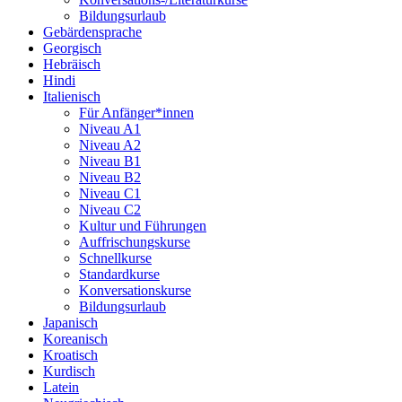
Bildungsurlaub
Gebärdensprache
Georgisch
Hebräisch
Hindi
Italienisch
Für Anfänger*innen
Niveau A1
Niveau A2
Niveau B1
Niveau B2
Niveau C1
Niveau C2
Kultur und Führungen
Auffrischungskurse
Schnellkurse
Standardkurse
Konversationskurse
Bildungsurlaub
Japanisch
Koreanisch
Kroatisch
Kurdisch
Latein