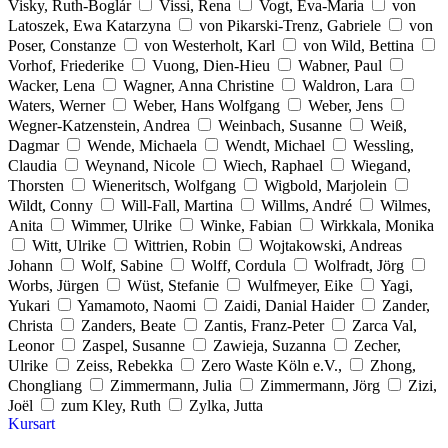
Visky, Ruth-Boglár
Vissi, Rena
Vogt, Eva-Maria
von
Latoszek, Ewa Katarzyna
von Pikarski-Trenz, Gabriele
von
Poser, Constanze
von Westerholt, Karl
von Wild, Bettina
Vorhof, Friederike
Vuong, Dien-Hieu
Wabner, Paul
Wacker, Lena
Wagner, Anna Christine
Waldron, Lara
Waters, Werner
Weber, Hans Wolfgang
Weber, Jens
Wegner-Katzenstein, Andrea
Weinbach, Susanne
Weiß,
Dagmar
Wende, Michaela
Wendt, Michael
Wessling,
Claudia
Weynand, Nicole
Wiech, Raphael
Wiegand,
Thorsten
Wieneritsch, Wolfgang
Wigbold, Marjolein
Wildt, Conny
Will-Fall, Martina
Willms, André
Wilmes,
Anita
Wimmer, Ulrike
Winke, Fabian
Wirkkala, Monika
Witt, Ulrike
Wittrien, Robin
Wojtakowski, Andreas
Johann
Wolf, Sabine
Wolff, Cordula
Wolfradt, Jörg
Worbs, Jürgen
Wüst, Stefanie
Wulfmeyer, Eike
Yagi,
Yukari
Yamamoto, Naomi
Zaidi, Danial Haider
Zander,
Christa
Zanders, Beate
Zantis, Franz-Peter
Zarca Val,
Leonor
Zaspel, Susanne
Zawieja, Suzanna
Zecher,
Ulrike
Zeiss, Rebekka
Zero Waste Köln e.V.,
Zhong,
Chongliang
Zimmermann, Julia
Zimmermann, Jörg
Zizi,
Joël
zum Kley, Ruth
Zylka, Jutta
Kursart