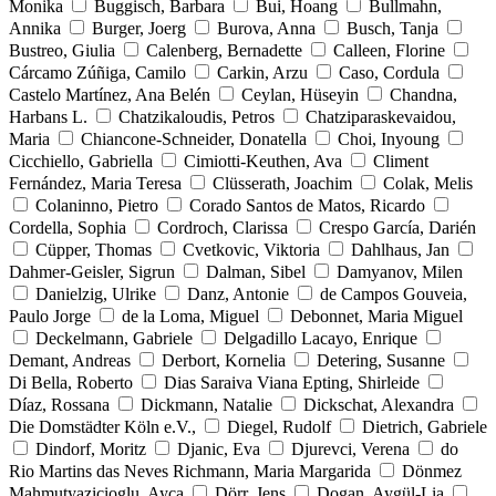
Monika
Buggisch, Barbara
Bui, Hoang
Bullmahn,
Annika
Burger, Joerg
Burova, Anna
Busch, Tanja
Bustreo, Giulia
Calenberg, Bernadette
Calleen, Florine
Cárcamo Zúñiga, Camilo
Carkin, Arzu
Caso, Cordula
Castelo Martínez, Ana Belén
Ceylan, Hüseyin
Chandna,
Harbans L.
Chatzikaloudis, Petros
Chatziparaskevaidou,
Maria
Chiancone-Schneider, Donatella
Choi, Inyoung
Cicchiello, Gabriella
Cimiotti-Keuthen, Ava
Climent
Fernández, Maria Teresa
Clüsserath, Joachim
Colak, Melis
Colaninno, Pietro
Corado Santos de Matos, Ricardo
Cordella, Sophia
Cordroch, Clarissa
Crespo García, Darién
Cüpper, Thomas
Cvetkovic, Viktoria
Dahlhaus, Jan
Dahmer-Geisler, Sigrun
Dalman, Sibel
Damyanov, Milen
Danielzig, Ulrike
Danz, Antonie
de Campos Gouveia,
Paulo Jorge
de la Loma, Miguel
Debonnet, Maria Miguel
Deckelmann, Gabriele
Delgadillo Lacayo, Enrique
Demant, Andreas
Derbort, Kornelia
Detering, Susanne
Di Bella, Roberto
Dias Saraiva Viana Epting, Shirleide
Díaz, Rossana
Dickmann, Natalie
Dickschat, Alexandra
Die Domstädter Köln e.V.,
Diegel, Rudolf
Dietrich, Gabriele
Dindorf, Moritz
Djanic, Eva
Djurevci, Verena
do
Rio Martins das Neves Richmann, Maria Margarida
Dönmez
Mahmutyazicioglu, Ayca
Dörr, Jens
Dogan, Aygül-Lia