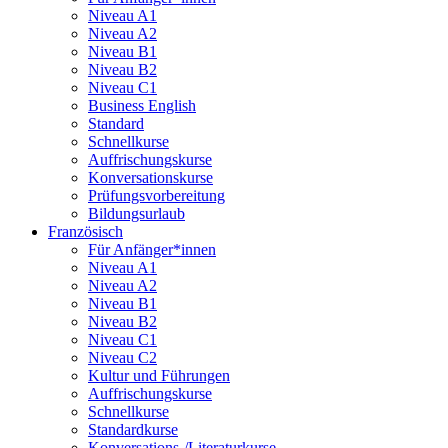
Niveau A1
Niveau A2
Niveau B1
Niveau B2
Niveau C1
Business English
Standard
Schnellkurse
Auffrischungskurse
Konversationskurse
Prüfungsvorbereitung
Bildungsurlaub
Französisch
Für Anfänger*innen
Niveau A1
Niveau A2
Niveau B1
Niveau B2
Niveau C1
Niveau C2
Kultur und Führungen
Auffrischungskurse
Schnellkurse
Standardkurse
Konversations-/Literaturkurse