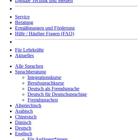
Digitale Technik und Medien
Service
Beratung
Ermäßigungen und Förderung
Hilfe / Häufige Fragen (FAQ)
Für Lehrkräfte
Aktuelles
Alle Sprachen
Sprachberatung
Integrationskurse
Berufssprachkurse
Deutsch als Fremdsprache
Deutsch für Deutschsprachige
Fremdsprachen
Altgriechisch
Arabisch
Chinesisch
Dänisch
Deutsch
Englisch
Für Anfänger*innen