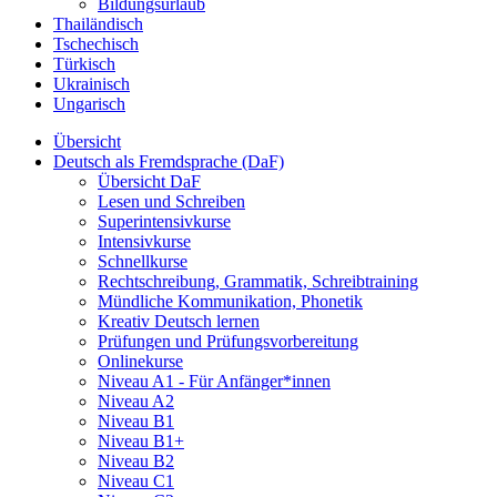
Bildungsurlaub
Thailändisch
Tschechisch
Türkisch
Ukrainisch
Ungarisch
Übersicht
Deutsch als Fremdsprache (DaF)
Übersicht DaF
Lesen und Schreiben
Superintensivkurse
Intensivkurse
Schnellkurse
Rechtschreibung, Grammatik, Schreibtraining
Mündliche Kommunikation, Phonetik
Kreativ Deutsch lernen
Prüfungen und Prüfungsvorbereitung
Onlinekurse
Niveau A1 - Für Anfänger*innen
Niveau A2
Niveau B1
Niveau B1+
Niveau B2
Niveau C1