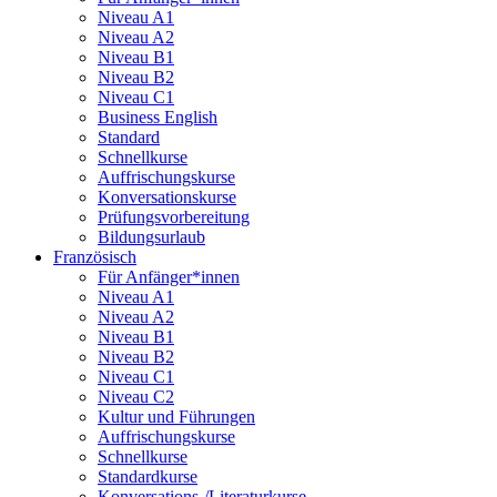
Niveau A1
Niveau A2
Niveau B1
Niveau B2
Niveau C1
Business English
Standard
Schnellkurse
Auffrischungskurse
Konversationskurse
Prüfungsvorbereitung
Bildungsurlaub
Französisch
Für Anfänger*innen
Niveau A1
Niveau A2
Niveau B1
Niveau B2
Niveau C1
Niveau C2
Kultur und Führungen
Auffrischungskurse
Schnellkurse
Standardkurse
Konversations-/Literaturkurse