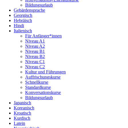
Bildungsurlaub
Gebärdensprache
Georgisch
Hebräisch
Hindi
Italienisch
Für Anfänger*innen
Niveau A1
Niveau A2
Niveau B1
Niveau B2
Niveau C1
Niveau C2
Kultur und Führungen
Auffrischungskurse
Schnellkurse
Standardkurse
Konversationskurse
Bildungsurlaub
Japanisch
Koreanisch
Kroatisch
Kurdisch
Latein