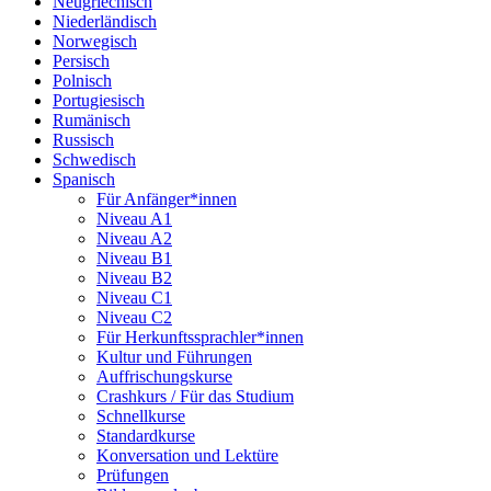
Neugriechisch
Niederländisch
Norwegisch
Persisch
Polnisch
Portugiesisch
Rumänisch
Russisch
Schwedisch
Spanisch
Für Anfänger*innen
Niveau A1
Niveau A2
Niveau B1
Niveau B2
Niveau C1
Niveau C2
Für Herkunftssprachler*innen
Kultur und Führungen
Auffrischungskurse
Crashkurs / Für das Studium
Schnellkurse
Standardkurse
Konversation und Lektüre
Prüfungen