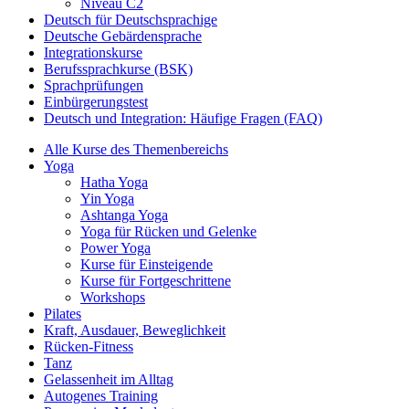
Niveau C2
Deutsch für Deutschsprachige
Deutsche Gebärdensprache
Integrationskurse
Berufssprachkurse (BSK)
Sprachprüfungen
Einbürgerungstest
Deutsch und Integration: Häufige Fragen (FAQ)
Alle Kurse des Themenbereichs
Yoga
Hatha Yoga
Yin Yoga
Ashtanga Yoga
Yoga für Rücken und Gelenke
Power Yoga
Kurse für Einsteigende
Kurse für Fortgeschrittene
Workshops
Pilates
Kraft, Ausdauer, Beweglichkeit
Rücken-Fitness
Tanz
Gelassenheit im Alltag
Autogenes Training