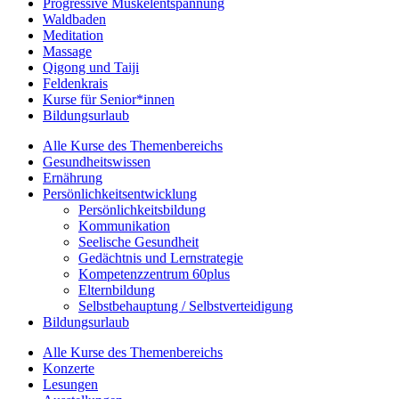
Progressive Muskelentspannung
Waldbaden
Meditation
Massage
Qigong und Taiji
Feldenkrais
Kurse für Senior*innen
Bildungsurlaub
Alle Kurse des Themenbereichs
Gesundheitswissen
Ernährung
Persönlichkeitsentwicklung
Persönlichkeitsbildung
Kommunikation
Seelische Gesundheit
Gedächtnis und Lernstrategie
Kompetenzzentrum 60plus
Elternbildung
Selbstbehauptung / Selbstverteidigung
Bildungsurlaub
Alle Kurse des Themenbereichs
Konzerte
Lesungen