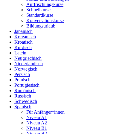
Auffrischungskurse
Schnellkurse
Standardkurse
Konversationskurse
Bildungsurlaub
Japanisch
Koreanisch
Kroatisch
Kurdisch
Latein
Neugriechisch
Niederländisch
Norwegisch
Persisch
Polnisch
Portugiesisch
Rumänisch
Russisch
Schwedisch
Spanisch
Für Anfänger*innen
Niveau A1
Niveau A2
Niveau B1
Niveau B2