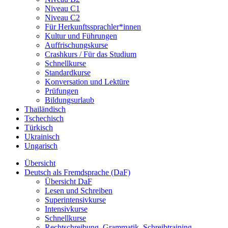
Niveau C1
Niveau C2
Für Herkunftssprachler*innen
Kultur und Führungen
Auffrischungskurse
Crashkurs / Für das Studium
Schnellkurse
Standardkurse
Konversation und Lektüre
Prüfungen
Bildungsurlaub
Thailändisch
Tschechisch
Türkisch
Ukrainisch
Ungarisch
Übersicht
Deutsch als Fremdsprache (DaF)
Übersicht DaF
Lesen und Schreiben
Superintensivkurse
Intensivkurse
Schnellkurse
Rechtschreibung, Grammatik, Schreibtraining