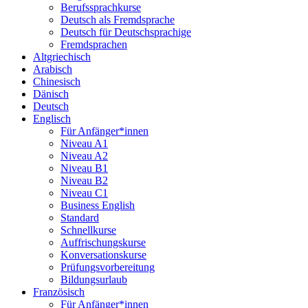
Berufssprachkurse
Deutsch als Fremdsprache
Deutsch für Deutschsprachige
Fremdsprachen
Altgriechisch
Arabisch
Chinesisch
Dänisch
Deutsch
Englisch
Für Anfänger*innen
Niveau A1
Niveau A2
Niveau B1
Niveau B2
Niveau C1
Business English
Standard
Schnellkurse
Auffrischungskurse
Konversationskurse
Prüfungsvorbereitung
Bildungsurlaub
Französisch
Für Anfänger*innen