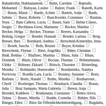
Bahadorifar, Hakhamanesh
Bahn, Caroline
Bajrushi,
Mohamed
Baloyan, Lusine
Balzer, Frank
Baneth, Karin
Baran, Murat
Barde, Achim
Bartels, Antje
Barth,
Sabine
Bassi, Roberta
Bast-Kessler, Constanze
Bastian,
Nora
Bata Calleen, Lucia
Bauer, Sam
Bebin Cúneo,
Sergio
Bechhaus-Gerst, Marianne
Becker, Martina
Becker, Helga
Becker, Thomas
Beeres, Kassandra
Beltzig, Gregor
Bendel, Hannah
Bender, Larissa
Berg-
Breuer, Iben
Bernhard, Andrea
Berscheid-Kimeridze, Irma
Beselt, Sascha
Beth, Brunni
Beyer, Kristina
Bierschenk, Florian
Biert, Angelika
Bitter, Christian
Blaß, Bettina
Blažinec, Martina
Blum, Julia
Blum,
Dominik
Blum, Oliver
Bocian, Thomas
Böhmelmann,
Ulrike
Böhmer, Ekkard
Börsch, Thorsten
Bösterling,
Monika
Bohlander, Hanswalter
Bondarenko, Natalya
Pavlovna
Bonilla Lara, Lucía
Bonney, Susanne
Born,
Barbara
Bortz, Harald
Bothe, Monika
Bouharroun ,
Cherif
Boxberger, Thomas
Braubach, Claudia
Braun,
Julia
Braz Sampaio, Maria Gabriela
Breest, Anja
Brendel, Kathleen
Brinkmann, Constanze
Brites-Alves,
Telma
Bruno, Mirella
Budde, Cornelia
Bühler, Nils
Bünger, Ellen
Büro für Öffentlichkeitsbeteiligung,
Bugdahn,