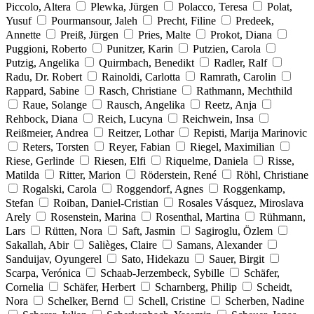
Piccolo, Altera
Plewka, Jürgen
Polacco, Teresa
Polat,
Yusuf
Pourmansour, Jaleh
Precht, Filine
Predeek,
Annette
Preiß, Jürgen
Pries, Malte
Prokot, Diana
Puggioni, Roberto
Punitzer, Karin
Putzien, Carola
Putzig, Angelika
Quirmbach, Benedikt
Radler, Ralf
Radu, Dr. Robert
Rainoldi, Carlotta
Ramrath, Carolin
Rappard, Sabine
Rasch, Christiane
Rathmann, Mechthild
Raue, Solange
Rausch, Angelika
Reetz, Anja
Rehbock, Diana
Reich, Lucyna
Reichwein, Insa
Reißmeier, Andrea
Reitzer, Lothar
Repisti, Marija Marinovic
Reters, Torsten
Reyer, Fabian
Riegel, Maximilian
Riese, Gerlinde
Riesen, Elfi
Riquelme, Daniela
Risse,
Matilda
Ritter, Marion
Röderstein, René
Röhl, Christiane
Rogalski, Carola
Roggendorf, Agnes
Roggenkamp,
Stefan
Roiban, Daniel-Cristian
Rosales Vásquez, Miroslava
Arely
Rosenstein, Marina
Rosenthal, Martina
Rühmann,
Lars
Rütten, Nora
Saft, Jasmin
Sagiroglu, Özlem
Sakallah, Abir
Salièges, Claire
Samans, Alexander
Sanduijav, Oyungerel
Sato, Hidekazu
Sauer, Birgit
Scarpa, Verónica
Schaab-Jerzembeck, Sybille
Schäfer,
Cornelia
Schäfer, Herbert
Scharnberg, Philip
Scheidt,
Nora
Schelker, Bernd
Schell, Cristine
Scherben, Nadine