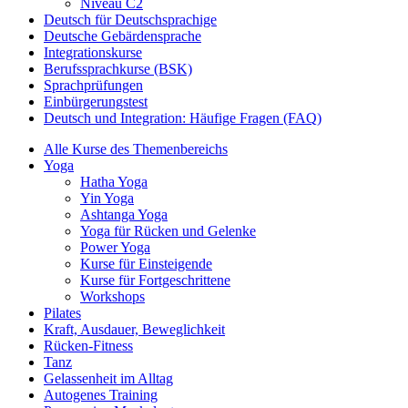
Niveau C2
Deutsch für Deutschsprachige
Deutsche Gebärdensprache
Integrationskurse
Berufssprachkurse (BSK)
Sprachprüfungen
Einbürgerungstest
Deutsch und Integration: Häufige Fragen (FAQ)
Alle Kurse des Themenbereichs
Yoga
Hatha Yoga
Yin Yoga
Ashtanga Yoga
Yoga für Rücken und Gelenke
Power Yoga
Kurse für Einsteigende
Kurse für Fortgeschrittene
Workshops
Pilates
Kraft, Ausdauer, Beweglichkeit
Rücken-Fitness
Tanz
Gelassenheit im Alltag
Autogenes Training