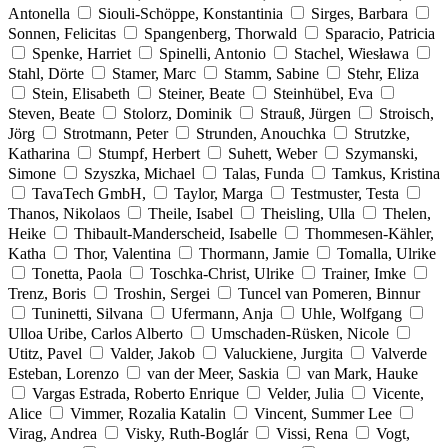
Antonella
Siouli-Schöppe, Konstantinia
Sirges, Barbara
Sonnen, Felicitas
Spangenberg, Thorwald
Sparacio, Patricia
Spenke, Harriet
Spinelli, Antonio
Stachel, Wiesława
Stahl, Dörte
Stamer, Marc
Stamm, Sabine
Stehr, Eliza
Stein, Elisabeth
Steiner, Beate
Steinhübel, Eva
Steven, Beate
Stolorz, Dominik
Strauß, Jürgen
Stroisch,
Jörg
Strotmann, Peter
Strunden, Anouchka
Strutzke,
Katharina
Stumpf, Herbert
Suhett, Weber
Szymanski,
Simone
Szyszka, Michael
Talas, Funda
Tamkus, Kristina
TavaTech GmbH,
Taylor, Marga
Testmuster, Testa
Thanos, Nikolaos
Theile, Isabel
Theisling, Ulla
Thelen,
Heike
Thibault-Manderscheid, Isabelle
Thommesen-Kähler,
Katha
Thor, Valentina
Thormann, Jamie
Tomalla, Ulrike
Tonetta, Paola
Toschka-Christ, Ulrike
Trainer, Imke
Trenz, Boris
Troshin, Sergei
Tuncel van Pomeren, Binnur
Tuninetti, Silvana
Ufermann, Anja
Uhle, Wolfgang
Ulloa Uribe, Carlos Alberto
Umschaden-Rüsken, Nicole
Utitz, Pavel
Valder, Jakob
Valuckiene, Jurgita
Valverde
Esteban, Lorenzo
van der Meer, Saskia
van Mark, Hauke
Vargas Estrada, Roberto Enrique
Velder, Julia
Vicente,
Alice
Vimmer, Rozalia Katalin
Vincent, Summer Lee
Virag, Andrea
Visky, Ruth-Boglár
Vissi, Rena
Vogt,