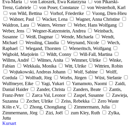
Eva-Maria
von Latoszek, Ewa Katarzyna
von Pikarski-
Trenz, Gabriele
von Poser, Constanze
von Westerholt, Karl
von Wild, Bettina
Vorhof, Friederike
Vuong, Dien-Hieu
Wabner, Paul
Wacker, Lena
Wagner, Anna Christine
Waldron, Lara
Waters, Werner
Weber, Hans Wolfgang
Weber, Jens
Wegner-Katzenstein, Andrea
Weinbach,
Susanne
Weiß, Dagmar
Wende, Michaela
Wendt,
Michael
Wessling, Claudia
Weynand, Nicole
Wiech,
Raphael
Wiegand, Thorsten
Wieneritsch, Wolfgang
Wigbold, Marjolein
Wildt, Conny
Will-Fall, Martina
Willms, André
Wilmes, Anita
Wimmer, Ulrike
Winke,
Fabian
Wirkkala, Monika
Witt, Ulrike
Wittrien, Robin
Wojtakowski, Andreas Johann
Wolf, Sabine
Wolff,
Cordula
Wolfradt, Jörg
Worbs, Jürgen
Wüst, Stefanie
Wulfmeyer, Eike
Yagi, Yukari
Yamamoto, Naomi
Zaidi,
Danial Haider
Zander, Christa
Zanders, Beate
Zantis,
Franz-Peter
Zarca Val, Leonor
Zaspel, Susanne
Zawieja,
Suzanna
Zecher, Ulrike
Zeiss, Rebekka
Zero Waste
Köln e.V.,
Zhong, Chongliang
Zimmermann, Julia
Zimmermann, Jörg
Zizi, Joël
zum Kley, Ruth
Zylka,
Jutta
Kursart