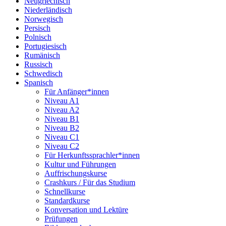
Neugriechisch
Niederländisch
Norwegisch
Persisch
Polnisch
Portugiesisch
Rumänisch
Russisch
Schwedisch
Spanisch
Für Anfänger*innen
Niveau A1
Niveau A2
Niveau B1
Niveau B2
Niveau C1
Niveau C2
Für Herkunftssprachler*innen
Kultur und Führungen
Auffrischungskurse
Crashkurs / Für das Studium
Schnellkurse
Standardkurse
Konversation und Lektüre
Prüfungen