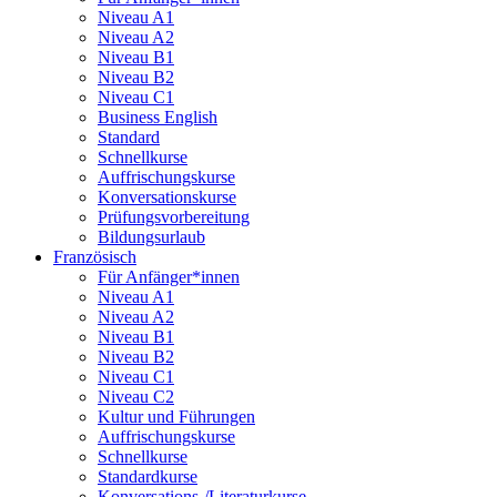
Niveau A1
Niveau A2
Niveau B1
Niveau B2
Niveau C1
Business English
Standard
Schnellkurse
Auffrischungskurse
Konversationskurse
Prüfungsvorbereitung
Bildungsurlaub
Französisch
Für Anfänger*innen
Niveau A1
Niveau A2
Niveau B1
Niveau B2
Niveau C1
Niveau C2
Kultur und Führungen
Auffrischungskurse
Schnellkurse
Standardkurse
Konversations-/Literaturkurse