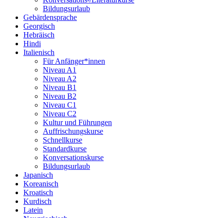
Bildungsurlaub
Gebärdensprache
Georgisch
Hebräisch
Hindi
Italienisch
Für Anfänger*innen
Niveau A1
Niveau A2
Niveau B1
Niveau B2
Niveau C1
Niveau C2
Kultur und Führungen
Auffrischungskurse
Schnellkurse
Standardkurse
Konversationskurse
Bildungsurlaub
Japanisch
Koreanisch
Kroatisch
Kurdisch
Latein