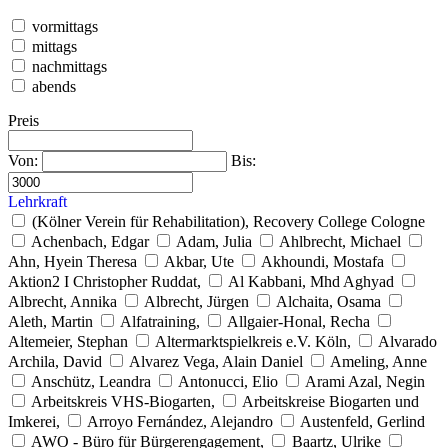
vormittags
mittags
nachmittags
abends
Preis
Von:
Bis:
Lehrkraft
(Kölner Verein für Rehabilitation), Recovery College Cologne
Achenbach, Edgar
Adam, Julia
Ahlbrecht, Michael
Ahn, Hyein Theresa
Akbar, Ute
Akhoundi, Mostafa
Aktion2 I Christopher Ruddat,
Al Kabbani, Mhd Aghyad
Albrecht, Annika
Albrecht, Jürgen
Alchaita, Osama
Aleth, Martin
Alfatraining,
Allgaier-Honal, Recha
Altemeier, Stephan
Altermarktspielkreis e.V. Köln,
Alvarado
Archila, David
Alvarez Vega, Alain Daniel
Ameling, Anne
Anschütz, Leandra
Antonucci, Elio
Arami Azal, Negin
Arbeitskreis VHS-Biogarten,
Arbeitskreise Biogarten und
Imkerei,
Arroyo Fernández, Alejandro
Austenfeld, Gerlind
AWO - Büro für Bürgerengagement,
Baartz, Ulrike