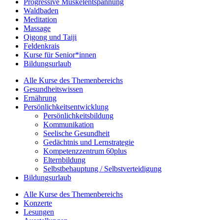
Progressive Muskelentspannung
Waldbaden
Meditation
Massage
Qigong und Taiji
Feldenkrais
Kurse für Senior*innen
Bildungsurlaub
Alle Kurse des Themenbereichs
Gesundheitswissen
Ernährung
Persönlichkeitsentwicklung
Persönlichkeitsbildung
Kommunikation
Seelische Gesundheit
Gedächtnis und Lernstrategie
Kompetenzzentrum 60plus
Elternbildung
Selbstbehauptung / Selbstverteidigung
Bildungsurlaub
Alle Kurse des Themenbereichs
Konzerte
Lesungen