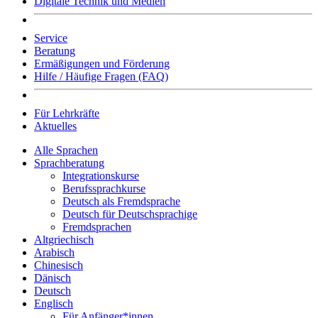
Digitale Technik und Medien
Service
Beratung
Ermäßigungen und Förderung
Hilfe / Häufige Fragen (FAQ)
Für Lehrkräfte
Aktuelles
Alle Sprachen
Sprachberatung
Integrationskurse
Berufssprachkurse
Deutsch als Fremdsprache
Deutsch für Deutschsprachige
Fremdsprachen
Altgriechisch
Arabisch
Chinesisch
Dänisch
Deutsch
Englisch
Für Anfänger*innen