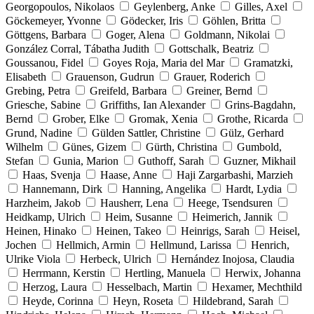
Georgopoulos, Nikolaos
Geylenberg, Anke
Gilles, Axel
Göckemeyer, Yvonne
Gödecker, Iris
Göhlen, Britta
Göttgens, Barbara
Goger, Alena
Goldmann, Nikolai
González Corral, Tábatha Judith
Gottschalk, Beatriz
Goussanou, Fidel
Goyes Roja, Maria del Mar
Gramatzki,
Elisabeth
Grauenson, Gudrun
Grauer, Roderich
Grebing, Petra
Greifeld, Barbara
Greiner, Bernd
Griesche, Sabine
Griffiths, Ian Alexander
Grins-Bagdahn,
Bernd
Grober, Elke
Gromak, Xenia
Grothe, Ricarda
Grund, Nadine
Gülden Sattler, Christine
Gülz, Gerhard
Wilhelm
Günes, Gizem
Gürth, Christina
Gumbold,
Stefan
Gunia, Marion
Guthoff, Sarah
Guzner, Mikhail
Haas, Svenja
Haase, Anne
Haji Zargarbashi, Marzieh
Hannemann, Dirk
Hanning, Angelika
Hardt, Lydia
Harzheim, Jakob
Hausherr, Lena
Heege, Tsendsuren
Heidkamp, Ulrich
Heim, Susanne
Heimerich, Jannik
Heinen, Hinako
Heinen, Takeo
Heinrigs, Sarah
Heisel,
Jochen
Hellmich, Armin
Hellmund, Larissa
Henrich,
Ulrike Viola
Herbeck, Ulrich
Hernández Inojosa, Claudia
Herrmann, Kerstin
Hertling, Manuela
Herwix, Johanna
Herzog, Laura
Hesselbach, Martin
Hexamer, Mechthild
Heyde, Corinna
Heyn, Roseta
Hildebrand, Sarah