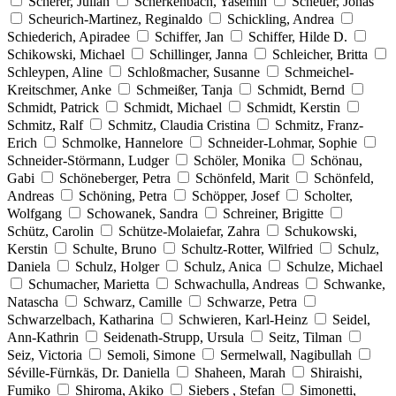
Scherer, Julian
Scherkenbach, Yasemin
Scheuer, Jonas
Scheurich-Martinez, Reginaldo
Schickling, Andrea
Schiederich, Apiradee
Schiffer, Jan
Schiffer, Hilde D.
Schikowski, Michael
Schillinger, Janna
Schleicher, Britta
Schleypen, Aline
Schloßmacher, Susanne
Schmeichel-
Kreitschmer, Anke
Schmeißer, Tanja
Schmidt, Bernd
Schmidt, Patrick
Schmidt, Michael
Schmidt, Kerstin
Schmitz, Ralf
Schmitz, Claudia Cristina
Schmitz, Franz-
Erich
Schmolke, Hannelore
Schneider-Lohmar, Sophie
Schneider-Störmann, Ludger
Schöler, Monika
Schönau,
Gabi
Schöneberger, Petra
Schönfeld, Marit
Schönfeld,
Andreas
Schöning, Petra
Schöpper, Josef
Scholter,
Wolfgang
Schowanek, Sandra
Schreiner, Brigitte
Schütz, Carolin
Schütze-Molaiefar, Zahra
Schukowski,
Kerstin
Schulte, Bruno
Schultz-Rotter, Wilfried
Schulz,
Daniela
Schulz, Holger
Schulz, Anica
Schulze, Michael
Schumacher, Marietta
Schwachulla, Andreas
Schwanke,
Natascha
Schwarz, Camille
Schwarze, Petra
Schwarzelbach, Katharina
Schwieren, Karl-Heinz
Seidel,
Ann-Kathrin
Seidenath-Strupp, Ursula
Seitz, Tilman
Seiz, Victoria
Semoli, Simone
Sermelwall, Nagibullah
Séville-Fürnkäs, Dr. Daniella
Shaheen, Marah
Shiraishi,
Fumiko
Shiroma, Akiko
Siebers , Stefan
Simonetti,