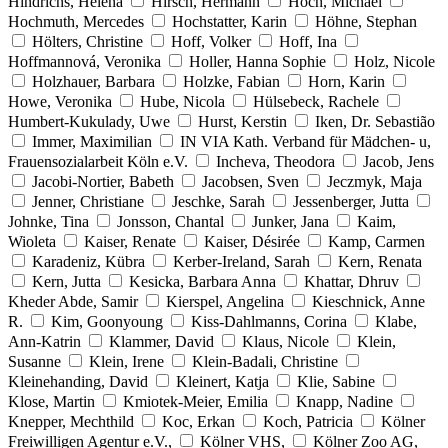
Hindrichs, Helena
Hirsch, Hermann
Hoch, Michael
Hochmuth, Mercedes
Hochstatter, Karin
Höhne, Stephan
Hölters, Christine
Hoff, Volker
Hoff, Ina
Hoffmannová, Veronika
Holler, Hanna Sophie
Holz, Nicole
Holzhauer, Barbara
Holzke, Fabian
Horn, Karin
Howe, Veronika
Hube, Nicola
Hülsebeck, Rachele
Humbert-Kukulady, Uwe
Hurst, Kerstin
Iken, Dr. Sebastião
Immer, Maximilian
IN VIA Kath. Verband für Mädchen- u,
Frauensozialarbeit Köln e.V.
Incheva, Theodora
Jacob, Jens
Jacobi-Nortier, Babeth
Jacobsen, Sven
Jeczmyk, Maja
Jenner, Christiane
Jeschke, Sarah
Jessenberger, Jutta
Johnke, Tina
Jonsson, Chantal
Junker, Jana
Kaim,
Wioleta
Kaiser, Renate
Kaiser, Désirée
Kamp, Carmen
Karadeniz, Kübra
Kerber-Ireland, Sarah
Kern, Renata
Kern, Jutta
Kesicka, Barbara Anna
Khattar, Dhruv
Kheder Abde, Samir
Kierspel, Angelina
Kieschnick, Anne
R.
Kim, Goonyoung
Kiss-Dahlmanns, Corina
Klabe,
Ann-Katrin
Klammer, David
Klaus, Nicole
Klein,
Susanne
Klein, Irene
Klein-Badali, Christine
Kleinehanding, David
Kleinert, Katja
Klie, Sabine
Klose, Martin
Kmiotek-Meier, Emilia
Knapp, Nadine
Knepper, Mechthild
Koc, Erkan
Koch, Patricia
Kölner
Freiwilligen Agentur e.V.,
Kölner VHS,
Kölner Zoo AG,