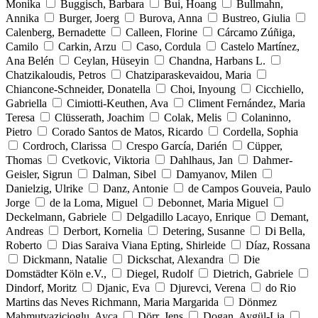
Monika
Buggisch, Barbara
Bui, Hoang
Bullmahn,
Annika
Burger, Joerg
Burova, Anna
Bustreo, Giulia
Calenberg, Bernadette
Calleen, Florine
Cárcamo Zúñiga,
Camilo
Carkin, Arzu
Caso, Cordula
Castelo Martínez,
Ana Belén
Ceylan, Hüseyin
Chandna, Harbans L.
Chatzikaloudis, Petros
Chatziparaskevaidou, Maria
Chiancone-Schneider, Donatella
Choi, Inyoung
Cicchiello,
Gabriella
Cimiotti-Keuthen, Ava
Climent Fernández, Maria
Teresa
Clüsserath, Joachim
Colak, Melis
Colaninno,
Pietro
Corado Santos de Matos, Ricardo
Cordella, Sophia
Cordroch, Clarissa
Crespo García, Darién
Cüpper,
Thomas
Cvetkovic, Viktoria
Dahlhaus, Jan
Dahmer-
Geisler, Sigrun
Dalman, Sibel
Damyanov, Milen
Danielzig, Ulrike
Danz, Antonie
de Campos Gouveia, Paulo
Jorge
de la Loma, Miguel
Debonnet, Maria Miguel
Deckelmann, Gabriele
Delgadillo Lacayo, Enrique
Demant,
Andreas
Derbort, Kornelia
Detering, Susanne
Di Bella,
Roberto
Dias Saraiva Viana Epting, Shirleide
Díaz, Rossana
Dickmann, Natalie
Dickschat, Alexandra
Die
Domstädter Köln e.V.,
Diegel, Rudolf
Dietrich, Gabriele
Dindorf, Moritz
Djanic, Eva
Djurevci, Verena
do Rio
Martins das Neves Richmann, Maria Margarida
Dönmez
Mahmutyazicioglu, Ayca
Dörr, Jens
Dogan, Aygül-Lia