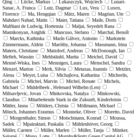
Qing
Lücke, Markus
Lukaszczyk, Wojciech
Lunari-
Sanac, A. Franca
Lutz, Dagmar
Lux, Vera
Luxen,
Florence
Ma, Hengqian
März, Maren
Magrian, Ute
Mahdavi Nahad, Matin
Maier, Tatiana
Maile, Doris
Malfitani de Ludwig, Hortensia
Maljai, Seyedeh Rana
Mamikonyan, Astghik
Mancuso, Stefano
Marchal, Benoît
Marcks, Kathinka
Marín Gálvez, Antonio
Markstein
Zimmermann, Aldrin
Maróthy, Johanna
Massmann, Irina
Matern, Christiane
Matzdorf, Andreas
McDonough, Ian
Mefteh, Wassim
Mehlstäubl, Marita
Meichel, David
Menné-Wiska, Ines
Mennigen, Laura
Menschel, Sandra
Menzel, Marion
Merk, Silvia
Metaxas, Ioannis
Metzler,
Alena
Meyer, Luisa
Michajlova, Katharina
Micheelis,
Gabriela
Michel, Marvin
Michel, Renate
Michels,
Michael
Middelbeek , Helenard Wilhelm (Len)
Milisavljevic, Jovan
Minkovska, Natalya
Minkowski,
Claudius
Mitarbeitende Stark in die Zukunft, Kinderlotsin
Mittler, Jasna
Mölders, Christa
Möllmann, Michael
Mönch, Johannes Erasmus
Monneke, Oliver
Moretto, David
Morgenthaler, Simon
Motschmann, Konrad
Moussa,
Sadek
Mpairaktari, Paskalia
Mühlenhöver, Georg
Müller, Carsten
Müller, Marlen
Müller, Tanja
Münker,
Salomé
Muno, Lotte
Murphy&Spitz Green Capital AG ,