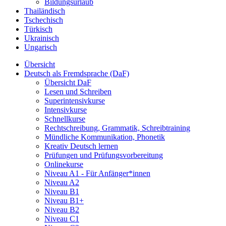
Bildungsurlaub
Thailändisch
Tschechisch
Türkisch
Ukrainisch
Ungarisch
Übersicht
Deutsch als Fremdsprache (DaF)
Übersicht DaF
Lesen und Schreiben
Superintensivkurse
Intensivkurse
Schnellkurse
Rechtschreibung, Grammatik, Schreibtraining
Mündliche Kommunikation, Phonetik
Kreativ Deutsch lernen
Prüfungen und Prüfungsvorbereitung
Onlinekurse
Niveau A1 - Für Anfänger*innen
Niveau A2
Niveau B1
Niveau B1+
Niveau B2
Niveau C1