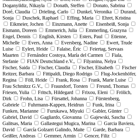
Doganyildiz, Nikayla
Donath, Steffen
Donato, Sabrina
Doré, Claudia
Drieling, Carlo
Dunkel, Veronika
Durand,
Sonja
Duschek, Raphael
Effing, Maria
Ehret, Kristina
Eikmeier, Jochen
Einzmann, Anette
Eisenbeiß, Sonja
Eismann, Doreen
Emmerich, Julia
Emmerling, Grazyna
Engel, Dennis
English, Kirsten
Esters, Paul
Etienne,
Michelle
Evers, Anna
Eversberg, Nadine
Ewert, Trude
Luise
Eylert, Heide
Falaise, Éric
Feiertag, Servaas
Maarten
Fernández Costoya, María del Carmen
Fiala,
Stefanie
FIAN Deutschland e.V.,
Filyanina, Nelya
Fischer, Saida
Fischer, Claudia
Fischer, Elisabeth
Fischer
Reitzer, Barbara
Fittipaldi, Diego Rodrigo
Flug-Jockenhöfer,
Regina
Föll, Heide
Frank, Rosa
Frank, Marie Luise
Frau Schmitzz G.V.,
Fraundorf, Torsten
Freund, Thomas
Friesen, Yulia
Fritsch, Hildegard
Frixou, Eleni
Frölich,
Dirk
Frohn, Lisa
Fürsattel, Johanna
Fürstenberg,
Gabriele
Fuhrmann-Kappen, Heidrun
Funk, Irina
Funken, Marianne
Furukawa, Miyuki
Gabler, Günter
Gabriel, David
Gagliardo, Giovanna
Gajewski, Sascha
Galitsas, Maria
Gallastegui Mugica, Marina
Garcia Baviera,
David
García Golzarri Galindo, Maite
Garde, Barbara
Geißler, Andreas
Gemmer, Armin
Gencer, Filiz