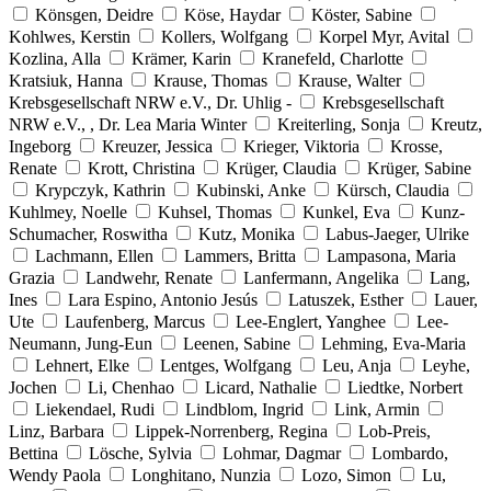
Könsgen, Deidre
Köse, Haydar
Köster, Sabine
Kohlwes, Kerstin
Kollers, Wolfgang
Korpel Myr, Avital
Kozlina, Alla
Krämer, Karin
Kranefeld, Charlotte
Kratsiuk, Hanna
Krause, Thomas
Krause, Walter
Krebsgesellschaft NRW e.V., Dr. Uhlig -
Krebsgesellschaft
NRW e.V., , Dr. Lea Maria Winter
Kreiterling, Sonja
Kreutz,
Ingeborg
Kreuzer, Jessica
Krieger, Viktoria
Krosse,
Renate
Krott, Christina
Krüger, Claudia
Krüger, Sabine
Krypczyk, Kathrin
Kubinski, Anke
Kürsch, Claudia
Kuhlmey, Noelle
Kuhsel, Thomas
Kunkel, Eva
Kunz-
Schumacher, Roswitha
Kutz, Monika
Labus-Jaeger, Ulrike
Lachmann, Ellen
Lammers, Britta
Lampasona, Maria
Grazia
Landwehr, Renate
Lanfermann, Angelika
Lang,
Ines
Lara Espino, Antonio Jesús
Latuszek, Esther
Lauer,
Ute
Laufenberg, Marcus
Lee-Englert, Yanghee
Lee-
Neumann, Jung-Eun
Leenen, Sabine
Lehming, Eva-Maria
Lehnert, Elke
Lentges, Wolfgang
Leu, Anja
Leyhe,
Jochen
Li, Chenhao
Licard, Nathalie
Liedtke, Norbert
Liekendael, Rudi
Lindblom, Ingrid
Link, Armin
Linz, Barbara
Lippek-Norrenberg, Regina
Lob-Preis,
Bettina
Lösche, Sylvia
Lohmar, Dagmar
Lombardo,
Wendy Paola
Longhitano, Nunzia
Lozo, Simon
Lu,