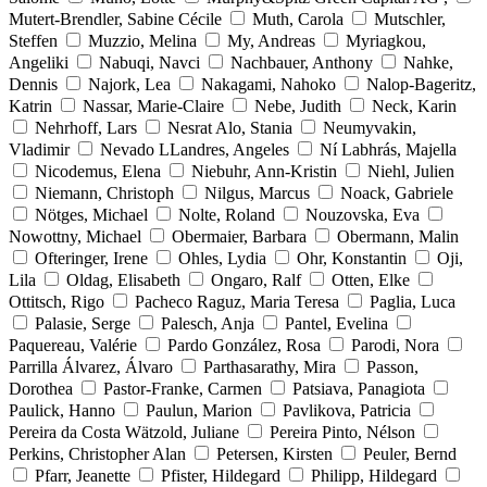
Mutert-Brendler, Sabine Cécile
Muth, Carola
Mutschler,
Steffen
Muzzio, Melina
My, Andreas
Myriagkou,
Angeliki
Nabuqi, Navci
Nachbauer, Anthony
Nahke,
Dennis
Najork, Lea
Nakagami, Nahoko
Nalop-Bageritz,
Katrin
Nassar, Marie-Claire
Nebe, Judith
Neck, Karin
Nehrhoff, Lars
Nesrat Alo, Stania
Neumyvakin,
Vladimir
Nevado LLandres, Angeles
Ní Labhrás, Majella
Nicodemus, Elena
Niebuhr, Ann-Kristin
Niehl, Julien
Niemann, Christoph
Nilgus, Marcus
Noack, Gabriele
Nötges, Michael
Nolte, Roland
Nouzovska, Eva
Nowottny, Michael
Obermaier, Barbara
Obermann, Malin
Ofteringer, Irene
Ohles, Lydia
Ohr, Konstantin
Oji,
Lila
Oldag, Elisabeth
Ongaro, Ralf
Otten, Elke
Ottitsch, Rigo
Pacheco Raguz, Maria Teresa
Paglia, Luca
Palasie, Serge
Palesch, Anja
Pantel, Evelina
Paquereau, Valérie
Pardo González, Rosa
Parodi, Nora
Parrilla Álvarez, Álvaro
Parthasarathy, Mira
Passon,
Dorothea
Pastor-Franke, Carmen
Patsiava, Panagiota
Paulick, Hanno
Paulun, Marion
Pavlikova, Patricia
Pereira da Costa Wätzold, Juliane
Pereira Pinto, Nélson
Perkins, Christopher Alan
Petersen, Kirsten
Peuler, Bernd
Pfarr, Jeanette
Pfister, Hildegard
Philipp, Hildegard