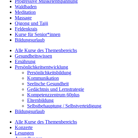
Progressive Muskelentspannung
Waldbaden
Meditation
Massage
Qigong und Taiji
Feldenkrais
Kurse für Senior*innen
Bildungsurlaub
Alle Kurse des Themenbereichs
Gesundheitswissen
Ernährung
Persönlichkeitsentwicklung
Persönlichkeitsbildung
Kommunikation
Seelische Gesundheit
Gedächtnis und Lernstrategie
Kompetenzzentrum 60plus
Elternbildung
Selbstbehauptung / Selbstverteidigung
Bildungsurlaub
Alle Kurse des Themenbereichs
Konzerte
Lesungen