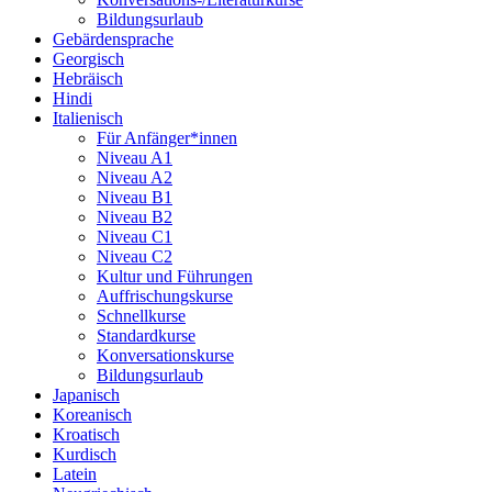
Bildungsurlaub
Gebärdensprache
Georgisch
Hebräisch
Hindi
Italienisch
Für Anfänger*innen
Niveau A1
Niveau A2
Niveau B1
Niveau B2
Niveau C1
Niveau C2
Kultur und Führungen
Auffrischungskurse
Schnellkurse
Standardkurse
Konversationskurse
Bildungsurlaub
Japanisch
Koreanisch
Kroatisch
Kurdisch
Latein