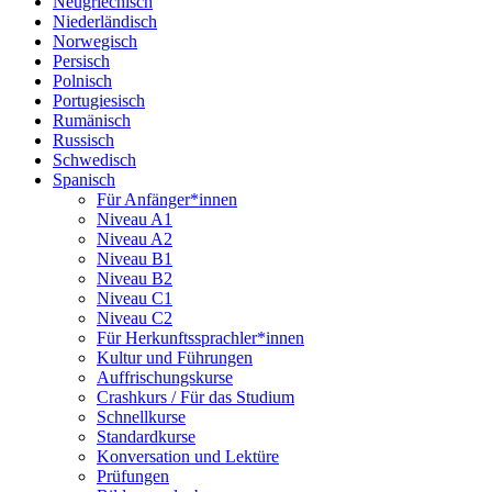
Neugriechisch
Niederländisch
Norwegisch
Persisch
Polnisch
Portugiesisch
Rumänisch
Russisch
Schwedisch
Spanisch
Für Anfänger*innen
Niveau A1
Niveau A2
Niveau B1
Niveau B2
Niveau C1
Niveau C2
Für Herkunftssprachler*innen
Kultur und Führungen
Auffrischungskurse
Crashkurs / Für das Studium
Schnellkurse
Standardkurse
Konversation und Lektüre
Prüfungen