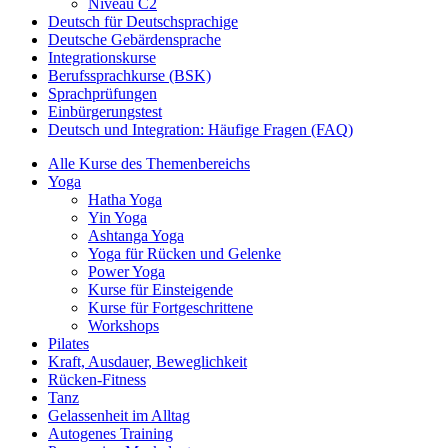
Niveau C2
Deutsch für Deutschsprachige
Deutsche Gebärdensprache
Integrationskurse
Berufssprachkurse (BSK)
Sprachprüfungen
Einbürgerungstest
Deutsch und Integration: Häufige Fragen (FAQ)
Alle Kurse des Themenbereichs
Yoga
Hatha Yoga
Yin Yoga
Ashtanga Yoga
Yoga für Rücken und Gelenke
Power Yoga
Kurse für Einsteigende
Kurse für Fortgeschrittene
Workshops
Pilates
Kraft, Ausdauer, Beweglichkeit
Rücken-Fitness
Tanz
Gelassenheit im Alltag
Autogenes Training