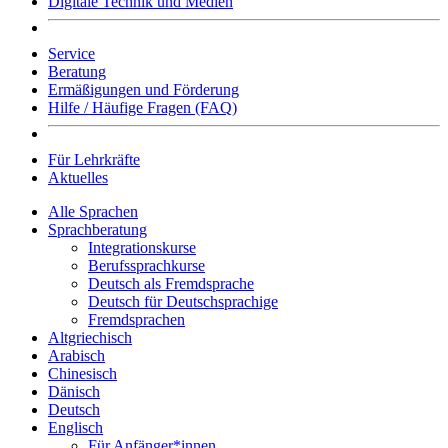
Digitale Technik und Medien
Service
Beratung
Ermäßigungen und Förderung
Hilfe / Häufige Fragen (FAQ)
Für Lehrkräfte
Aktuelles
Alle Sprachen
Sprachberatung
Integrationskurse
Berufssprachkurse
Deutsch als Fremdsprache
Deutsch für Deutschsprachige
Fremdsprachen
Altgriechisch
Arabisch
Chinesisch
Dänisch
Deutsch
Englisch
Für Anfänger*innen