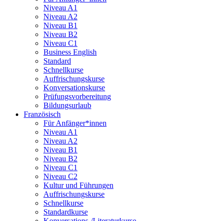
Niveau A1
Niveau A2
Niveau B1
Niveau B2
Niveau C1
Business English
Standard
Schnellkurse
Auffrischungskurse
Konversationskurse
Prüfungsvorbereitung
Bildungsurlaub
Französisch
Für Anfänger*innen
Niveau A1
Niveau A2
Niveau B1
Niveau B2
Niveau C1
Niveau C2
Kultur und Führungen
Auffrischungskurse
Schnellkurse
Standardkurse
Konversations-/Literaturkurse