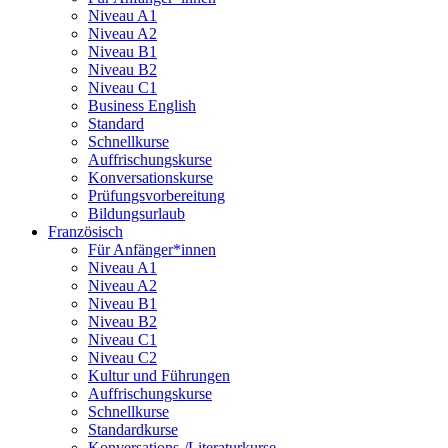
Niveau A1
Niveau A2
Niveau B1
Niveau B2
Niveau C1
Business English
Standard
Schnellkurse
Auffrischungskurse
Konversationskurse
Prüfungsvorbereitung
Bildungsurlaub
Französisch
Für Anfänger*innen
Niveau A1
Niveau A2
Niveau B1
Niveau B2
Niveau C1
Niveau C2
Kultur und Führungen
Auffrischungskurse
Schnellkurse
Standardkurse
Konversations-/Literaturkurse