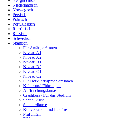
Neugriechisch
Niederländisch
Norwegisch
Persisch
Polnisch
Portugiesisch
Rumänisch
Russisch
Schwedisch
Spanisch
Für Anfänger*innen
Niveau A1
Niveau A2
Niveau B1
Niveau B2
Niveau C1
Niveau C2
Für Herkunftssprachler*innen
Kultur und Führungen
Auffrischungskurse
Crashkurs / Für das Studium
Schnellkurse
Standardkurse
Konversation und Lektüre
Prüfungen