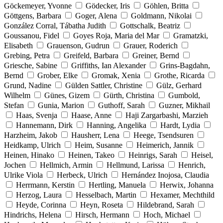
Göckemeyer, Yvonne
Gödecker, Iris
Göhlen, Britta
Göttgens, Barbara
Goger, Alena
Goldmann, Nikolai
González Corral, Tábatha Judith
Gottschalk, Beatriz
Goussanou, Fidel
Goyes Roja, Maria del Mar
Gramatzki,
Elisabeth
Grauenson, Gudrun
Grauer, Roderich
Grebing, Petra
Greifeld, Barbara
Greiner, Bernd
Griesche, Sabine
Griffiths, Ian Alexander
Grins-Bagdahn,
Bernd
Grober, Elke
Gromak, Xenia
Grothe, Ricarda
Grund, Nadine
Gülden Sattler, Christine
Gülz, Gerhard
Wilhelm
Günes, Gizem
Gürth, Christina
Gumbold,
Stefan
Gunia, Marion
Guthoff, Sarah
Guzner, Mikhail
Haas, Svenja
Haase, Anne
Haji Zargarbashi, Marzieh
Hannemann, Dirk
Hanning, Angelika
Hardt, Lydia
Harzheim, Jakob
Hausherr, Lena
Heege, Tsendsuren
Heidkamp, Ulrich
Heim, Susanne
Heimerich, Jannik
Heinen, Hinako
Heinen, Takeo
Heinrigs, Sarah
Heisel,
Jochen
Hellmich, Armin
Hellmund, Larissa
Henrich,
Ulrike Viola
Herbeck, Ulrich
Hernández Inojosa, Claudia
Herrmann, Kerstin
Hertling, Manuela
Herwix, Johanna
Herzog, Laura
Hesselbach, Martin
Hexamer, Mechthild
Heyde, Corinna
Heyn, Roseta
Hildebrand, Sarah
Hindrichs, Helena
Hirsch, Hermann
Hoch, Michael