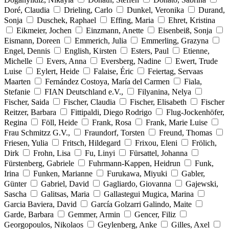
Doré, Claudia
Drieling, Carlo
Dunkel, Veronika
Durand,
Sonja
Duschek, Raphael
Effing, Maria
Ehret, Kristina
Eikmeier, Jochen
Einzmann, Anette
Eisenbeiß, Sonja
Eismann, Doreen
Emmerich, Julia
Emmerling, Grazyna
Engel, Dennis
English, Kirsten
Esters, Paul
Etienne,
Michelle
Evers, Anna
Eversberg, Nadine
Ewert, Trude
Luise
Eylert, Heide
Falaise, Éric
Feiertag, Servaas
Maarten
Fernández Costoya, María del Carmen
Fiala,
Stefanie
FIAN Deutschland e.V.,
Filyanina, Nelya
Fischer, Saida
Fischer, Claudia
Fischer, Elisabeth
Fischer
Reitzer, Barbara
Fittipaldi, Diego Rodrigo
Flug-Jockenhöfer,
Regina
Föll, Heide
Frank, Rosa
Frank, Marie Luise
Frau Schmitzz G.V.,
Fraundorf, Torsten
Freund, Thomas
Friesen, Yulia
Fritsch, Hildegard
Frixou, Eleni
Frölich,
Dirk
Frohn, Lisa
Fu, Linyi
Fürsattel, Johanna
Fürstenberg, Gabriele
Fuhrmann-Kappen, Heidrun
Funk,
Irina
Funken, Marianne
Furukawa, Miyuki
Gabler,
Günter
Gabriel, David
Gagliardo, Giovanna
Gajewski,
Sascha
Galitsas, Maria
Gallastegui Mugica, Marina
Garcia Baviera, David
García Golzarri Galindo, Maite
Garde, Barbara
Gemmer, Armin
Gencer, Filiz
Georgopoulos, Nikolaos
Geylenberg, Anke
Gilles, Axel