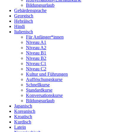
Bildungsurlaub
Gebärdensprache
Georgisch
Hebräisch
Hindi
Italienisch
Für Anfänger*innen
Niveau A1
Niveau A2
Niveau B1
Niveau B2
Niveau C1
Niveau C2
Kultur und Führungen
Auffrischungskurse
Schnellkurse
Standardkurse
Konversationskurse
Bildungsurlaub
Japanisch
Koreanisch
Kroatisch
Kurdisch
Latein