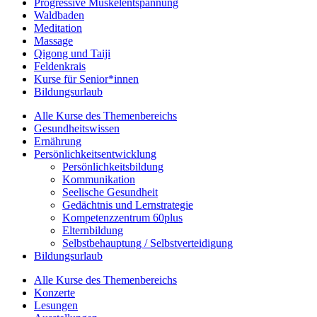
Progressive Muskelentspannung
Waldbaden
Meditation
Massage
Qigong und Taiji
Feldenkrais
Kurse für Senior*innen
Bildungsurlaub
Alle Kurse des Themenbereichs
Gesundheitswissen
Ernährung
Persönlichkeitsentwicklung
Persönlichkeitsbildung
Kommunikation
Seelische Gesundheit
Gedächtnis und Lernstrategie
Kompetenzzentrum 60plus
Elternbildung
Selbstbehauptung / Selbstverteidigung
Bildungsurlaub
Alle Kurse des Themenbereichs
Konzerte
Lesungen