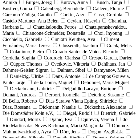
Annika
Burger, Joerg
Burova, Anna
Busch, Tanja
Bustreo, Giulia
Calenberg, Bernadette
Calleen, Florine
Cárcamo Zúñiga, Camilo
Carkin, Arzu
Caso, Cordula
Castelo Martínez, Ana Belén
Ceylan, Hüseyin
Chandna,
Harbans L.
Chatzikaloudis, Petros
Chatziparaskevaidou,
Maria
Chiancone-Schneider, Donatella
Choi, Inyoung
Cicchiello, Gabriella
Cimiotti-Keuthen, Ava
Climent
Fernández, Maria Teresa
Clüsserath, Joachim
Colak, Melis
Colaninno, Pietro
Corado Santos de Matos, Ricardo
Cordella, Sophia
Cordroch, Clarissa
Crespo García, Darién
Cüpper, Thomas
Cvetkovic, Viktoria
Dahlhaus, Jan
Dahmer-Geisler, Sigrun
Dalman, Sibel
Damyanov, Milen
Danielzig, Ulrike
Danz, Antonie
de Campos Gouveia,
Paulo Jorge
de la Loma, Miguel
Debonnet, Maria Miguel
Deckelmann, Gabriele
Delgadillo Lacayo, Enrique
Demant, Andreas
Derbort, Kornelia
Detering, Susanne
Di Bella, Roberto
Dias Saraiva Viana Epting, Shirleide
Díaz, Rossana
Dickmann, Natalie
Dickschat, Alexandra
Die Domstädter Köln e.V.,
Diegel, Rudolf
Dietrich, Gabriele
Dindorf, Moritz
Djanic, Eva
Djurevci, Verena
do
Rio Martins das Neves Richmann, Maria Margarida
Dönmez
Mahmutyazicioglu, Ayca
Dörr, Jens
Dogan, Aygül-Lia
Doganyildiz, Nikayla
Donath, Steffen
Donato, Sabrina