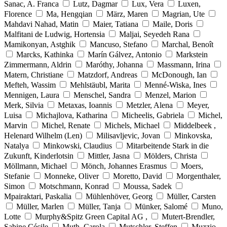
Sanac, A. Franca
Lutz, Dagmar
Lux, Vera
Luxen,
Florence
Ma, Hengqian
März, Maren
Magrian, Ute
Mahdavi Nahad, Matin
Maier, Tatiana
Maile, Doris
Malfitani de Ludwig, Hortensia
Maljai, Seyedeh Rana
Mamikonyan, Astghik
Mancuso, Stefano
Marchal, Benoît
Marcks, Kathinka
Marín Gálvez, Antonio
Markstein
Zimmermann, Aldrin
Maróthy, Johanna
Massmann, Irina
Matern, Christiane
Matzdorf, Andreas
McDonough, Ian
Mefteh, Wassim
Mehlstäubl, Marita
Menné-Wiska, Ines
Mennigen, Laura
Menschel, Sandra
Menzel, Marion
Merk, Silvia
Metaxas, Ioannis
Metzler, Alena
Meyer,
Luisa
Michajlova, Katharina
Micheelis, Gabriela
Michel,
Marvin
Michel, Renate
Michels, Michael
Middelbeek ,
Helenard Wilhelm (Len)
Milisavljevic, Jovan
Minkovska,
Natalya
Minkowski, Claudius
Mitarbeitende Stark in die
Zukunft, Kinderlotsin
Mittler, Jasna
Mölders, Christa
Möllmann, Michael
Mönch, Johannes Erasmus
Moers,
Stefanie
Monneke, Oliver
Moretto, David
Morgenthaler,
Simon
Motschmann, Konrad
Moussa, Sadek
Mpairaktari, Paskalia
Mühlenhöver, Georg
Müller, Carsten
Müller, Marlen
Müller, Tanja
Münker, Salomé
Muno,
Lotte
Murphy&Spitz Green Capital AG ,
Mutert-Brendler,
Sabine Cécile
Muth, Carola
Mutschler, Steffen
Muzzio,