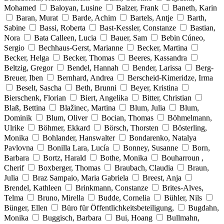
Mohamed
Baloyan, Lusine
Balzer, Frank
Baneth, Karin
Baran, Murat
Barde, Achim
Bartels, Antje
Barth,
Sabine
Bassi, Roberta
Bast-Kessler, Constanze
Bastian,
Nora
Bata Calleen, Lucia
Bauer, Sam
Bebin Cúneo,
Sergio
Bechhaus-Gerst, Marianne
Becker, Martina
Becker, Helga
Becker, Thomas
Beeres, Kassandra
Beltzig, Gregor
Bendel, Hannah
Bender, Larissa
Berg-
Breuer, Iben
Bernhard, Andrea
Berscheid-Kimeridze, Irma
Beselt, Sascha
Beth, Brunni
Beyer, Kristina
Bierschenk, Florian
Biert, Angelika
Bitter, Christian
Blaß, Bettina
Blažinec, Martina
Blum, Julia
Blum,
Dominik
Blum, Oliver
Bocian, Thomas
Böhmelmann,
Ulrike
Böhmer, Ekkard
Börsch, Thorsten
Bösterling,
Monika
Bohlander, Hanswalter
Bondarenko, Natalya
Pavlovna
Bonilla Lara, Lucía
Bonney, Susanne
Born,
Barbara
Bortz, Harald
Bothe, Monika
Bouharroun ,
Cherif
Boxberger, Thomas
Braubach, Claudia
Braun,
Julia
Braz Sampaio, Maria Gabriela
Breest, Anja
Brendel, Kathleen
Brinkmann, Constanze
Brites-Alves,
Telma
Bruno, Mirella
Budde, Cornelia
Bühler, Nils
Bünger, Ellen
Büro für Öffentlichkeitsbeteiligung,
Bugdahn,
Monika
Buggisch, Barbara
Bui, Hoang
Bullmahn,