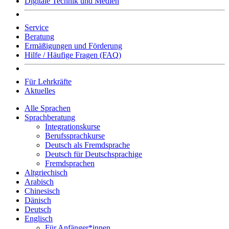
Digitale Technik und Medien
Service
Beratung
Ermäßigungen und Förderung
Hilfe / Häufige Fragen (FAQ)
Für Lehrkräfte
Aktuelles
Alle Sprachen
Sprachberatung
Integrationskurse
Berufssprachkurse
Deutsch als Fremdsprache
Deutsch für Deutschsprachige
Fremdsprachen
Altgriechisch
Arabisch
Chinesisch
Dänisch
Deutsch
Englisch
Für Anfänger*innen