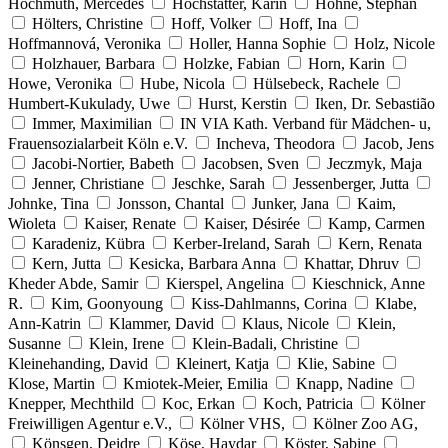
Hochmuth, Mercedes
Hochstatter, Karin
Höhne, Stephan
Hölters, Christine
Hoff, Volker
Hoff, Ina
Hoffmannová, Veronika
Holler, Hanna Sophie
Holz, Nicole
Holzhauer, Barbara
Holzke, Fabian
Horn, Karin
Howe, Veronika
Hube, Nicola
Hülsebeck, Rachele
Humbert-Kukulady, Uwe
Hurst, Kerstin
Iken, Dr. Sebastião
Immer, Maximilian
IN VIA Kath. Verband für Mädchen- u,
Frauensozialarbeit Köln e.V.
Incheva, Theodora
Jacob, Jens
Jacobi-Nortier, Babeth
Jacobsen, Sven
Jeczmyk, Maja
Jenner, Christiane
Jeschke, Sarah
Jessenberger, Jutta
Johnke, Tina
Jonsson, Chantal
Junker, Jana
Kaim,
Wioleta
Kaiser, Renate
Kaiser, Désirée
Kamp, Carmen
Karadeniz, Kübra
Kerber-Ireland, Sarah
Kern, Renata
Kern, Jutta
Kesicka, Barbara Anna
Khattar, Dhruv
Kheder Abde, Samir
Kierspel, Angelina
Kieschnick, Anne
R.
Kim, Goonyoung
Kiss-Dahlmanns, Corina
Klabe,
Ann-Katrin
Klammer, David
Klaus, Nicole
Klein,
Susanne
Klein, Irene
Klein-Badali, Christine
Kleinehanding, David
Kleinert, Katja
Klie, Sabine
Klose, Martin
Kmiotek-Meier, Emilia
Knapp, Nadine
Knepper, Mechthild
Koc, Erkan
Koch, Patricia
Kölner
Freiwilligen Agentur e.V.,
Kölner VHS,
Kölner Zoo AG,
Könsgen, Deidre
Köse, Haydar
Köster, Sabine