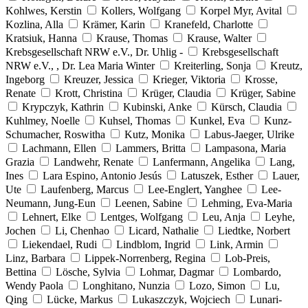
Kohlwes, Kerstin
Kollers, Wolfgang
Korpel Myr, Avital
Kozlina, Alla
Krämer, Karin
Kranefeld, Charlotte
Kratsiuk, Hanna
Krause, Thomas
Krause, Walter
Krebsgesellschaft NRW e.V., Dr. Uhlig -
Krebsgesellschaft
NRW e.V., , Dr. Lea Maria Winter
Kreiterling, Sonja
Kreutz,
Ingeborg
Kreuzer, Jessica
Krieger, Viktoria
Krosse,
Renate
Krott, Christina
Krüger, Claudia
Krüger, Sabine
Krypczyk, Kathrin
Kubinski, Anke
Kürsch, Claudia
Kuhlmey, Noelle
Kuhsel, Thomas
Kunkel, Eva
Kunz-
Schumacher, Roswitha
Kutz, Monika
Labus-Jaeger, Ulrike
Lachmann, Ellen
Lammers, Britta
Lampasona, Maria
Grazia
Landwehr, Renate
Lanfermann, Angelika
Lang,
Ines
Lara Espino, Antonio Jesús
Latuszek, Esther
Lauer,
Ute
Laufenberg, Marcus
Lee-Englert, Yanghee
Lee-
Neumann, Jung-Eun
Leenen, Sabine
Lehming, Eva-Maria
Lehnert, Elke
Lentges, Wolfgang
Leu, Anja
Leyhe,
Jochen
Li, Chenhao
Licard, Nathalie
Liedtke, Norbert
Liekendael, Rudi
Lindblom, Ingrid
Link, Armin
Linz, Barbara
Lippek-Norrenberg, Regina
Lob-Preis,
Bettina
Lösche, Sylvia
Lohmar, Dagmar
Lombardo,
Wendy Paola
Longhitano, Nunzia
Lozo, Simon
Lu,
Qing
Lücke, Markus
Lukaszczyk, Wojciech
Lunari-