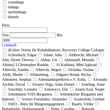
vormittags
mittags
nachmittags
abends
Preis
Von:
Bis:
Lehrkraft
(Kölner Verein für Rehabilitation), Recovery College Cologne
Achenbach, Edgar
Adam, Julia
Ahlbrecht, Michael
Ahn, Hyein Theresa
Akbar, Ute
Akhoundi, Mostafa
Aktion2 I Christopher Ruddat,
Al Kabbani, Mhd Aghyad
Albrecht, Annika
Albrecht, Jürgen
Alchaita, Osama
Aleth, Martin
Alfatraining,
Allgaier-Honal, Recha
Altemeier, Stephan
Altermarktspielkreis e.V. Köln,
Alvarado
Archila, David
Alvarez Vega, Alain Daniel
Ameling, Anne
Anschütz, Leandra
Antonucci, Elio
Arami Azal, Negin
Arbeitskreis VHS-Biogarten,
Arbeitskreise Biogarten und
Imkerei,
Arroyo Fernández, Alejandro
Austenfeld, Gerlind
AWO - Büro für Bürgerengagement,
Baartz, Ulrike
Bahadorifar, Hakhamanesh
Bahn, Caroline
Bajrushi,