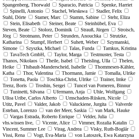
Spangenberg, Thorwald
Sparacio, Patricia
Spenke, Harriet
Spinelli, Antonio
Stachel, Wiesława
Stadler, Felix
Stahl, Dörte
Stamer, Marc
Stamm, Sabine
Stehr, Eliza
Stein, Elisabeth
Steiner, Beate
Steinhübel, Eva
Steven, Beate
Stolorz, Dominik
Strauß, Jürgen
Stroisch,
Jörg
Strotmann, Peter
Strunden, Anouchka
Strutzke,
Katharina
Stumpf, Herbert
Suhett, Weber
Szymanski,
Simone
Szyszka, Michael
Talas, Funda
Tamkus, Kristina
TavaTech GmbH,
Taylor, Marga
Testmuster, Testa
Thanos, Nikolaos
Theile, Isabel
Theisling, Ulla
Thelen,
Heike
Thibault-Manderscheid, Isabelle
Thommesen-Kähler,
Katha
Thor, Valentina
Thormann, Jamie
Tomalla, Ulrike
Tonetta, Paola
Toschka-Christ, Ulrike
Trainer, Imke
Trenz, Boris
Troshin, Sergei
Tuncel van Pomeren, Binnur
Tuninetti, Silvana
Ufermann, Anja
Uhle, Wolfgang
Ulloa Uribe, Carlos Alberto
Umschaden-Rüsken, Nicole
Utitz, Pavel
Valder, Jakob
Valuckiene, Jurgita
Valverde
Esteban, Lorenzo
van der Meer, Saskia
van Mark, Hauke
Vargas Estrada, Roberto Enrique
Velder, Julia
vhs.wissen live,
Vicente, Alice
Vimmer, Rozalia Katalin
Vincent, Summer Lee
Virag, Andrea
Visky, Ruth-Boglár
Vissi, Rena
Vogt, Eva-Maria
von Latoszek, Ewa Katarzyna