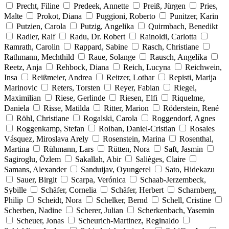
Precht, Filine
Predeek, Annette
Preiß, Jürgen
Pries,
Malte
Prokot, Diana
Puggioni, Roberto
Punitzer, Karin
Putzien, Carola
Putzig, Angelika
Quirmbach, Benedikt
Radler, Ralf
Radu, Dr. Robert
Rainoldi, Carlotta
Ramrath, Carolin
Rappard, Sabine
Rasch, Christiane
Rathmann, Mechthild
Raue, Solange
Rausch, Angelika
Reetz, Anja
Rehbock, Diana
Reich, Lucyna
Reichwein,
Insa
Reißmeier, Andrea
Reitzer, Lothar
Repisti, Marija
Marinovic
Reters, Torsten
Reyer, Fabian
Riegel,
Maximilian
Riese, Gerlinde
Riesen, Elfi
Riquelme,
Daniela
Risse, Matilda
Ritter, Marion
Röderstein, René
Röhl, Christiane
Rogalski, Carola
Roggendorf, Agnes
Roggenkamp, Stefan
Roiban, Daniel-Cristian
Rosales
Vásquez, Miroslava Arely
Rosenstein, Marina
Rosenthal,
Martina
Rühmann, Lars
Rütten, Nora
Saft, Jasmin
Sagiroglu, Özlem
Sakallah, Abir
Salièges, Claire
Samans, Alexander
Sanduijav, Oyungerel
Sato, Hidekazu
Sauer, Birgit
Scarpa, Verónica
Schaab-Jerzembeck,
Sybille
Schäfer, Cornelia
Schäfer, Herbert
Scharnberg,
Philip
Scheidt, Nora
Schelker, Bernd
Schell, Cristine
Scherben, Nadine
Scherer, Julian
Scherkenbach, Yasemin
Scheuer, Jonas
Scheurich-Martinez, Reginaldo