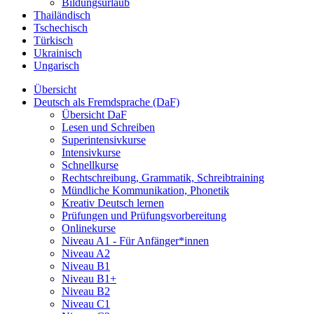
Bildungsurlaub
Thailändisch
Tschechisch
Türkisch
Ukrainisch
Ungarisch
Übersicht
Deutsch als Fremdsprache (DaF)
Übersicht DaF
Lesen und Schreiben
Superintensivkurse
Intensivkurse
Schnellkurse
Rechtschreibung, Grammatik, Schreibtraining
Mündliche Kommunikation, Phonetik
Kreativ Deutsch lernen
Prüfungen und Prüfungsvorbereitung
Onlinekurse
Niveau A1 - Für Anfänger*innen
Niveau A2
Niveau B1
Niveau B1+
Niveau B2
Niveau C1