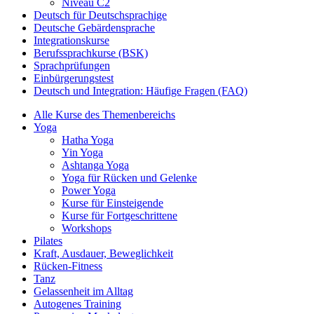
Niveau C2
Deutsch für Deutschsprachige
Deutsche Gebärdensprache
Integrationskurse
Berufssprachkurse (BSK)
Sprachprüfungen
Einbürgerungstest
Deutsch und Integration: Häufige Fragen (FAQ)
Alle Kurse des Themenbereichs
Yoga
Hatha Yoga
Yin Yoga
Ashtanga Yoga
Yoga für Rücken und Gelenke
Power Yoga
Kurse für Einsteigende
Kurse für Fortgeschrittene
Workshops
Pilates
Kraft, Ausdauer, Beweglichkeit
Rücken-Fitness
Tanz
Gelassenheit im Alltag
Autogenes Training