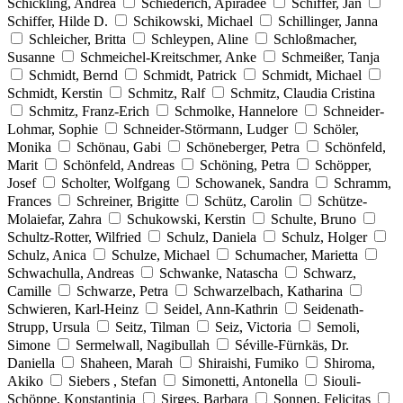
Schickling, Andrea
Schiederich, Apiradee
Schiffer, Jan
Schiffer, Hilde D.
Schikowski, Michael
Schillinger, Janna
Schleicher, Britta
Schleypen, Aline
Schloßmacher,
Susanne
Schmeichel-Kreitschmer, Anke
Schmeißer, Tanja
Schmidt, Bernd
Schmidt, Patrick
Schmidt, Michael
Schmidt, Kerstin
Schmitz, Ralf
Schmitz, Claudia Cristina
Schmitz, Franz-Erich
Schmolke, Hannelore
Schneider-
Lohmar, Sophie
Schneider-Störmann, Ludger
Schöler,
Monika
Schönau, Gabi
Schöneberger, Petra
Schönfeld,
Marit
Schönfeld, Andreas
Schöning, Petra
Schöpper,
Josef
Scholter, Wolfgang
Schowanek, Sandra
Schramm,
Frances
Schreiner, Brigitte
Schütz, Carolin
Schütze-
Molaiefar, Zahra
Schukowski, Kerstin
Schulte, Bruno
Schultz-Rotter, Wilfried
Schulz, Daniela
Schulz, Holger
Schulz, Anica
Schulze, Michael
Schumacher, Marietta
Schwachulla, Andreas
Schwanke, Natascha
Schwarz,
Camille
Schwarze, Petra
Schwarzelbach, Katharina
Schwieren, Karl-Heinz
Seidel, Ann-Kathrin
Seidenath-
Strupp, Ursula
Seitz, Tilman
Seiz, Victoria
Semoli,
Simone
Sermelwall, Nagibullah
Séville-Fürnkäs, Dr.
Daniella
Shaheen, Marah
Shiraishi, Fumiko
Shiroma,
Akiko
Siebers , Stefan
Simonetti, Antonella
Siouli-
Schöppe, Konstantinia
Sirges, Barbara
Sonnen, Felicitas