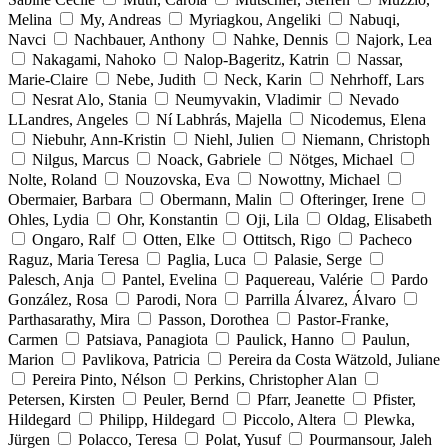
Melina
My, Andreas
Myriagkou, Angeliki
Nabuqi,
Navci
Nachbauer, Anthony
Nahke, Dennis
Najork, Lea
Nakagami, Nahoko
Nalop-Bageritz, Katrin
Nassar,
Marie-Claire
Nebe, Judith
Neck, Karin
Nehrhoff, Lars
Nesrat Alo, Stania
Neumyvakin, Vladimir
Nevado
LLandres, Angeles
Ní Labhrás, Majella
Nicodemus, Elena
Niebuhr, Ann-Kristin
Niehl, Julien
Niemann, Christoph
Nilgus, Marcus
Noack, Gabriele
Nötges, Michael
Nolte, Roland
Nouzovska, Eva
Nowottny, Michael
Obermaier, Barbara
Obermann, Malin
Ofteringer, Irene
Ohles, Lydia
Ohr, Konstantin
Oji, Lila
Oldag, Elisabeth
Ongaro, Ralf
Otten, Elke
Ottitsch, Rigo
Pacheco
Raguz, Maria Teresa
Paglia, Luca
Palasie, Serge
Palesch, Anja
Pantel, Evelina
Paquereau, Valérie
Pardo
González, Rosa
Parodi, Nora
Parrilla Álvarez, Álvaro
Parthasarathy, Mira
Passon, Dorothea
Pastor-Franke,
Carmen
Patsiava, Panagiota
Paulick, Hanno
Paulun,
Marion
Pavlikova, Patricia
Pereira da Costa Wätzold, Juliane
Pereira Pinto, Nélson
Perkins, Christopher Alan
Petersen, Kirsten
Peuler, Bernd
Pfarr, Jeanette
Pfister,
Hildegard
Philipp, Hildegard
Piccolo, Altera
Plewka,
Jürgen
Polacco, Teresa
Polat, Yusuf
Pourmansour, Jaleh