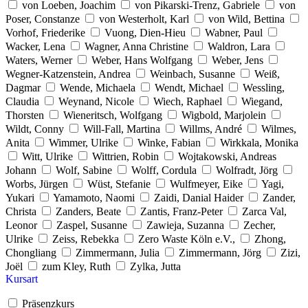
von Loeben, Joachim
von Pikarski-Trenz, Gabriele
von
Poser, Constanze
von Westerholt, Karl
von Wild, Bettina
Vorhof, Friederike
Vuong, Dien-Hieu
Wabner, Paul
Wacker, Lena
Wagner, Anna Christine
Waldron, Lara
Waters, Werner
Weber, Hans Wolfgang
Weber, Jens
Wegner-Katzenstein, Andrea
Weinbach, Susanne
Weiß,
Dagmar
Wende, Michaela
Wendt, Michael
Wessling,
Claudia
Weynand, Nicole
Wiech, Raphael
Wiegand,
Thorsten
Wieneritsch, Wolfgang
Wigbold, Marjolein
Wildt, Conny
Will-Fall, Martina
Willms, André
Wilmes,
Anita
Wimmer, Ulrike
Winke, Fabian
Wirkkala, Monika
Witt, Ulrike
Wittrien, Robin
Wojtakowski, Andreas
Johann
Wolf, Sabine
Wolff, Cordula
Wolfradt, Jörg
Worbs, Jürgen
Wüst, Stefanie
Wulfmeyer, Eike
Yagi,
Yukari
Yamamoto, Naomi
Zaidi, Danial Haider
Zander,
Christa
Zanders, Beate
Zantis, Franz-Peter
Zarca Val,
Leonor
Zaspel, Susanne
Zawieja, Suzanna
Zecher,
Ulrike
Zeiss, Rebekka
Zero Waste Köln e.V.,
Zhong,
Chongliang
Zimmermann, Julia
Zimmermann, Jörg
Zizi,
Joël
zum Kley, Ruth
Zylka, Jutta
Kursart
Präsenzkurs