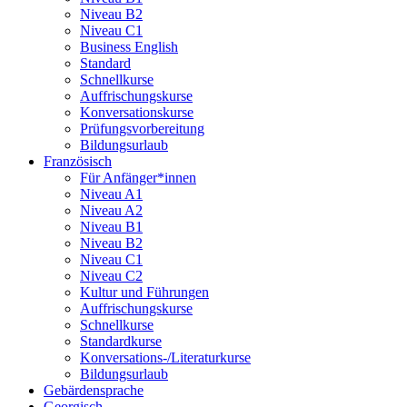
Niveau B2
Niveau C1
Business English
Standard
Schnellkurse
Auffrischungskurse
Konversationskurse
Prüfungsvorbereitung
Bildungsurlaub
Französisch
Für Anfänger*innen
Niveau A1
Niveau A2
Niveau B1
Niveau B2
Niveau C1
Niveau C2
Kultur und Führungen
Auffrischungskurse
Schnellkurse
Standardkurse
Konversations-/Literaturkurse
Bildungsurlaub
Gebärdensprache
Georgisch