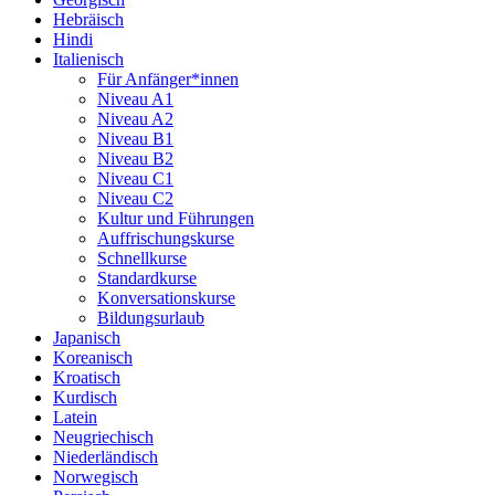
Hebräisch
Hindi
Italienisch
Für Anfänger*innen
Niveau A1
Niveau A2
Niveau B1
Niveau B2
Niveau C1
Niveau C2
Kultur und Führungen
Auffrischungskurse
Schnellkurse
Standardkurse
Konversationskurse
Bildungsurlaub
Japanisch
Koreanisch
Kroatisch
Kurdisch
Latein
Neugriechisch
Niederländisch
Norwegisch