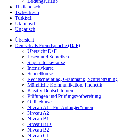
Bildungsurlaub
Thailändisch
Tschechisch
Türkisch
Ukrainisch
Ungarisch
Übersicht
Deutsch als Fremdsprache (DaF)
Übersicht DaF
Lesen und Schreiben
Superintensivkurse
Intensivkurse
Schnellkurse
Rechtschreibung, Grammatik, Schreibtraining
Mündliche Kommunikation, Phonetik
Kreativ Deutsch lernen
Prüfungen und Prüfungsvorbereitung
Onlinekurse
Niveau A1 - Für Anfänger*innen
Niveau A2
Niveau B1
Niveau B1+
Niveau B2
Niveau C1