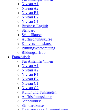
Niveau A1
Niveau A2
Niveau B1
Niveau B2
Niveau C1
Business English
Standard
Schnellkurse
Auffrischungskurse
Konversationskurse
Prüfungsvorbereitung
Bildungsurlaub
Französisch
Für Anfänger*innen
Niveau A1
Niveau A2
Niveau B1
Niveau B2
Niveau C1
Niveau C2
Kultur und Führungen
Auffrischungskurse
Schnellkurse
Standardkurse
Konversations-/Literaturkurse