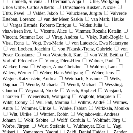
Tuninetti, Silvana
Ufermann, Anja
Uhle, Wolfgang
Ulloa Uribe, Carlos Alberto
Umschaden-Rüsken, Nicole
Utitz, Pavel
Valder, Jakob
Valuckiene, Jurgita
Valverde
Esteban, Lorenzo
van der Meer, Saskia
van Mark, Hauke
Vargas Estrada, Roberto Enrique
Velder, Julia
vhs.wissen live,
Vicente, Alice
Vimmer, Rozalia Katalin
Vincent, Summer Lee
Virag, Andrea
Visky, Ruth-Boglár
Vissi, Rena
Vogt, Eva-Maria
von Latoszek, Ewa Katarzyna
von Loeben, Joachim
von Pikarski-Trenz, Gabriele
von
Poser, Constanze
von Westerholt, Karl
von Wild, Bettina
Vorhof, Friederike
Vuong, Dien-Hieu
Wabner, Paul
Wacker, Lena
Wagner, Anna Christine
Waldron, Lara
Waters, Werner
Weber, Hans Wolfgang
Weber, Jens
Wegner-Katzenstein, Andrea
Weinbach, Susanne
Weiß,
Dagmar
Wende, Michaela
Wendt, Michael
Wessling,
Claudia
Weynand, Nicole
Wiech, Raphael
Wiegand,
Thorsten
Wieneritsch, Wolfgang
Wigbold, Marjolein
Wildt, Conny
Will-Fall, Martina
Willms, André
Wilmes,
Anita
Wimmer, Ulrike
Winke, Fabian
Wirkkala, Monika
Witt, Ulrike
Wittrien, Robin
Wojtakowski, Andreas
Johann
Wolf, Sabine
Wolff, Cordula
Wolfradt, Jörg
Worbs, Jürgen
Wüst, Stefanie
Wulfmeyer, Eike
Yagi,
Yukari
Yamamoto, Naomi
Zaidi, Danial Haider
Zander,