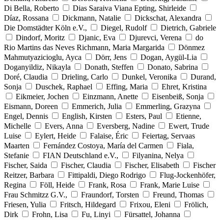
Di Bella, Roberto
Dias Saraiva Viana Epting, Shirleide
Díaz, Rossana
Dickmann, Natalie
Dickschat, Alexandra
Die Domstädter Köln e.V.,
Diegel, Rudolf
Dietrich, Gabriele
Dindorf, Moritz
Djanic, Eva
Djurevci, Verena
do
Rio Martins das Neves Richmann, Maria Margarida
Dönmez
Mahmutyazicioglu, Ayca
Dörr, Jens
Dogan, Aygül-Lia
Doganyildiz, Nikayla
Donath, Steffen
Donato, Sabrina
Doré, Claudia
Drieling, Carlo
Dunkel, Veronika
Durand,
Sonja
Duschek, Raphael
Effing, Maria
Ehret, Kristina
Eikmeier, Jochen
Einzmann, Anette
Eisenbeiß, Sonja
Eismann, Doreen
Emmerich, Julia
Emmerling, Grazyna
Engel, Dennis
English, Kirsten
Esters, Paul
Etienne,
Michelle
Evers, Anna
Eversberg, Nadine
Ewert, Trude
Luise
Eylert, Heide
Falaise, Éric
Feiertag, Servaas
Maarten
Fernández Costoya, María del Carmen
Fiala,
Stefanie
FIAN Deutschland e.V.,
Filyanina, Nelya
Fischer, Saida
Fischer, Claudia
Fischer, Elisabeth
Fischer
Reitzer, Barbara
Fittipaldi, Diego Rodrigo
Flug-Jockenhöfer,
Regina
Föll, Heide
Frank, Rosa
Frank, Marie Luise
Frau Schmitzz G.V.,
Fraundorf, Torsten
Freund, Thomas
Friesen, Yulia
Fritsch, Hildegard
Frixou, Eleni
Frölich,
Dirk
Frohn, Lisa
Fu, Linyi
Fürsattel, Johanna