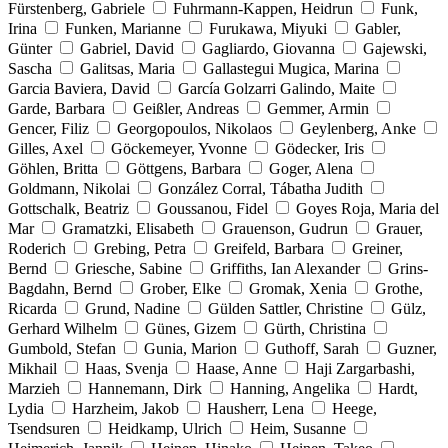
Fürstenberg, Gabriele
Fuhrmann-Kappen, Heidrun
Funk,
Irina
Funken, Marianne
Furukawa, Miyuki
Gabler,
Günter
Gabriel, David
Gagliardo, Giovanna
Gajewski,
Sascha
Galitsas, Maria
Gallastegui Mugica, Marina
Garcia Baviera, David
García Golzarri Galindo, Maite
Garde, Barbara
Geißler, Andreas
Gemmer, Armin
Gencer, Filiz
Georgopoulos, Nikolaos
Geylenberg, Anke
Gilles, Axel
Göckemeyer, Yvonne
Gödecker, Iris
Göhlen, Britta
Göttgens, Barbara
Goger, Alena
Goldmann, Nikolai
González Corral, Tábatha Judith
Gottschalk, Beatriz
Goussanou, Fidel
Goyes Roja, Maria del
Mar
Gramatzki, Elisabeth
Grauenson, Gudrun
Grauer,
Roderich
Grebing, Petra
Greifeld, Barbara
Greiner,
Bernd
Griesche, Sabine
Griffiths, Ian Alexander
Grins-
Bagdahn, Bernd
Grober, Elke
Gromak, Xenia
Grothe,
Ricarda
Grund, Nadine
Gülden Sattler, Christine
Gülz,
Gerhard Wilhelm
Günes, Gizem
Gürth, Christina
Gumbold, Stefan
Gunia, Marion
Guthoff, Sarah
Guzner,
Mikhail
Haas, Svenja
Haase, Anne
Haji Zargarbashi,
Marzieh
Hannemann, Dirk
Hanning, Angelika
Hardt,
Lydia
Harzheim, Jakob
Hausherr, Lena
Heege,
Tsendsuren
Heidkamp, Ulrich
Heim, Susanne