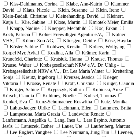
Kiss-Dahlmanns, Corina
Klabe, Ann-Katrin
Klammer,
David
Klaus, Nicole
Klein, Susanne
Klein, Irene
Klein-Badali, Christine
Kleinehanding, David
Kleinert,
Katja
Klie, Sabine
Klose, Martin
Kmiotek-Meier, Emilia
Knapp, Nadine
Knepper, Mechthild
Koc, Erkan
Koch, Patricia
Kölner Freiwilligen Agentur e.V.,
Kölner
VHS,
Kölner Zoo AG,
Könsgen, Deidre
Köse, Haydar
Köster, Sabine
Kohlwes, Kerstin
Kollers, Wolfgang
Korpel Myr, Avital
Kozlina, Alla
Krämer, Karin
Kranefeld, Charlotte
Kratsiuk, Hanna
Krause, Thomas
Krause, Walter
Krebsgesellschaft NRW e.V., Dr. Uhlig -
Krebsgesellschaft NRW e.V., , Dr. Lea Maria Winter
Kreiterling,
Sonja
Kreutz, Ingeborg
Kreuzer, Jessica
Krieger,
Viktoria
Krosse, Renate
Krott, Christina
Krüger, Claudia
Krüger, Sabine
Krypczyk, Kathrin
Kubinski, Anke
Kürsch, Claudia
Kuhlmey, Noelle
Kuhsel, Thomas
Kunkel, Eva
Kunz-Schumacher, Roswitha
Kutz, Monika
Labus-Jaeger, Ulrike
Lachmann, Ellen
Lammers, Britta
Lampasona, Maria Grazia
Landwehr, Renate
Lanfermann, Angelika
Lang, Ines
Lara Espino, Antonio
Jesús
Latuszek, Esther
Lauer, Ute
Laufenberg, Marcus
Lee-Englert, Yanghee
Lee-Neumann, Jung-Eun
Leenen,