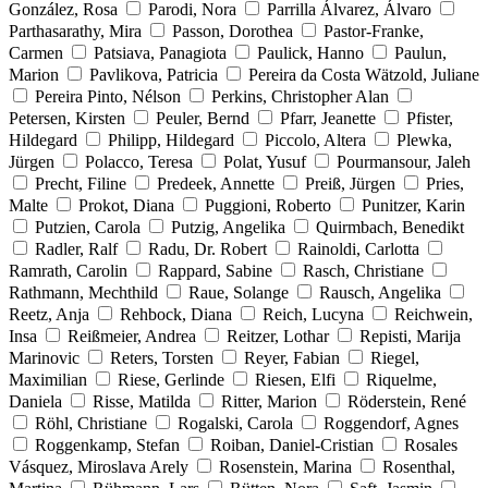
González, Rosa
Parodi, Nora
Parrilla Álvarez, Álvaro
Parthasarathy, Mira
Passon, Dorothea
Pastor-Franke,
Carmen
Patsiava, Panagiota
Paulick, Hanno
Paulun,
Marion
Pavlikova, Patricia
Pereira da Costa Wätzold, Juliane
Pereira Pinto, Nélson
Perkins, Christopher Alan
Petersen, Kirsten
Peuler, Bernd
Pfarr, Jeanette
Pfister,
Hildegard
Philipp, Hildegard
Piccolo, Altera
Plewka,
Jürgen
Polacco, Teresa
Polat, Yusuf
Pourmansour, Jaleh
Precht, Filine
Predeek, Annette
Preiß, Jürgen
Pries,
Malte
Prokot, Diana
Puggioni, Roberto
Punitzer, Karin
Putzien, Carola
Putzig, Angelika
Quirmbach, Benedikt
Radler, Ralf
Radu, Dr. Robert
Rainoldi, Carlotta
Ramrath, Carolin
Rappard, Sabine
Rasch, Christiane
Rathmann, Mechthild
Raue, Solange
Rausch, Angelika
Reetz, Anja
Rehbock, Diana
Reich, Lucyna
Reichwein,
Insa
Reißmeier, Andrea
Reitzer, Lothar
Repisti, Marija
Marinovic
Reters, Torsten
Reyer, Fabian
Riegel,
Maximilian
Riese, Gerlinde
Riesen, Elfi
Riquelme,
Daniela
Risse, Matilda
Ritter, Marion
Röderstein, René
Röhl, Christiane
Rogalski, Carola
Roggendorf, Agnes
Roggenkamp, Stefan
Roiban, Daniel-Cristian
Rosales
Vásquez, Miroslava Arely
Rosenstein, Marina
Rosenthal,