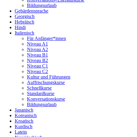
Bildungsurlaub
Gebärdensprache
Georgisch
Hebräisch
Hindi
Italienisch
Für Anfänger*innen
Niveau A1
Niveau A2
Niveau B1
Niveau B2
Niveau C1
Niveau C2
Kultur und Führungen
Auffrischungskurse
Schnellkurse
Standardkurse
Konversationskurse
Bildungsurlaub
Japanisch
Koreanisch
Kroatisch
Kurdisch
Latein