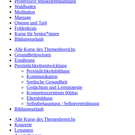
Progressive Muskelentspannung
Waldbaden
Meditation
Massage
Qigong und Taiji
Feldenkrais
Kurse für Senior*innen
Bildungsurlaub
Alle Kurse des Themenbereichs
Gesundheitswissen
Ernährung
Persönlichkeitsentwicklung
Persönlichkeitsbildung
Kommunikation
Seelische Gesundheit
Gedächtnis und Lernstrategie
Kompetenzzentrum 60plus
Elternbildung
Selbstbehauptung / Selbstverteidigung
Bildungsurlaub
Alle Kurse des Themenbereichs
Konzerte
Lesungen