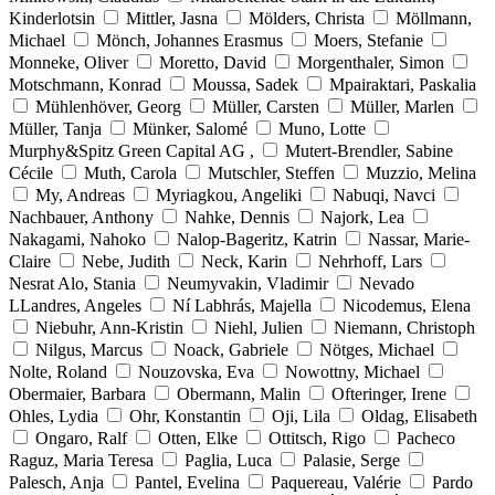
Kinderlotsin
Mittler, Jasna
Mölders, Christa
Möllmann,
Michael
Mönch, Johannes Erasmus
Moers, Stefanie
Monneke, Oliver
Moretto, David
Morgenthaler, Simon
Motschmann, Konrad
Moussa, Sadek
Mpairaktari, Paskalia
Mühlenhöver, Georg
Müller, Carsten
Müller, Marlen
Müller, Tanja
Münker, Salomé
Muno, Lotte
Murphy&Spitz Green Capital AG ,
Mutert-Brendler, Sabine
Cécile
Muth, Carola
Mutschler, Steffen
Muzzio, Melina
My, Andreas
Myriagkou, Angeliki
Nabuqi, Navci
Nachbauer, Anthony
Nahke, Dennis
Najork, Lea
Nakagami, Nahoko
Nalop-Bageritz, Katrin
Nassar, Marie-
Claire
Nebe, Judith
Neck, Karin
Nehrhoff, Lars
Nesrat Alo, Stania
Neumyvakin, Vladimir
Nevado
LLandres, Angeles
Ní Labhrás, Majella
Nicodemus, Elena
Niebuhr, Ann-Kristin
Niehl, Julien
Niemann, Christoph
Nilgus, Marcus
Noack, Gabriele
Nötges, Michael
Nolte, Roland
Nouzovska, Eva
Nowottny, Michael
Obermaier, Barbara
Obermann, Malin
Ofteringer, Irene
Ohles, Lydia
Ohr, Konstantin
Oji, Lila
Oldag, Elisabeth
Ongaro, Ralf
Otten, Elke
Ottitsch, Rigo
Pacheco
Raguz, Maria Teresa
Paglia, Luca
Palasie, Serge
Palesch, Anja
Pantel, Evelina
Paquereau, Valérie
Pardo