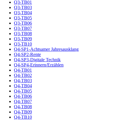
Q3-TB01
Q3-TB03
Q3-TB04
Q3-TB05
Q3-TB06
Q3-TB07
Q3-TB08
Q3-TB09
Q3-TB10
Q4-SP1-Achtsamer Jahresausklang
Q4-SP2-Rente
Q4-SP3-Digitale Technik
Q4-SP4-Erinnern/Erzählen
Q4-TB01
Q4-TB02
Q4-TB03
Q4-TB04
Q4-TB05
Q4-TB06
Q4-TB07
Q4-TB08
Q4-TB09
Q4-TB10