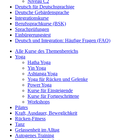
Niveau C2
Deutsch für Deutschsprachige
Deutsche Gebärdensprache
Integrationskurse
Berufssprachkurse (BSK)
Sprachprüfungen
Einbürgerungstest
Deutsch und Integration: Häufige Fragen (FAQ)
Alle Kurse des Themenbereichs
Yoga
Hatha Yoga
Yin Yoga
Ashtanga Yoga
Yoga für Rücken und Gelenke
Power Yoga
Kurse für Einsteigende
Kurse für Fortgeschrittene
Workshops
Pilates
Kraft, Ausdauer, Beweglichkeit
Rücken-Fitness
Tanz
Gelassenheit im Alltag
Autogenes Training