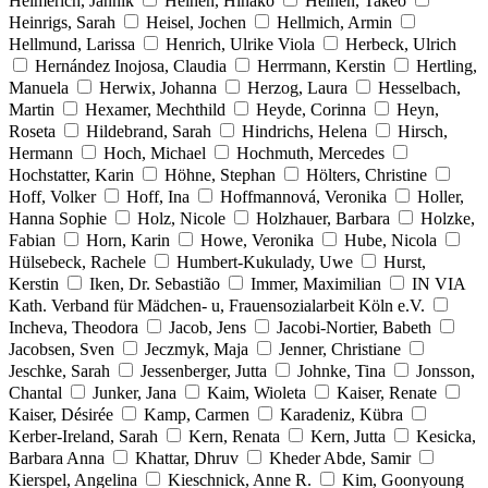
Heimerich, Jannik
Heinen, Hinako
Heinen, Takeo
Heinrigs, Sarah
Heisel, Jochen
Hellmich, Armin
Hellmund, Larissa
Henrich, Ulrike Viola
Herbeck, Ulrich
Hernández Inojosa, Claudia
Herrmann, Kerstin
Hertling,
Manuela
Herwix, Johanna
Herzog, Laura
Hesselbach,
Martin
Hexamer, Mechthild
Heyde, Corinna
Heyn,
Roseta
Hildebrand, Sarah
Hindrichs, Helena
Hirsch,
Hermann
Hoch, Michael
Hochmuth, Mercedes
Hochstatter, Karin
Höhne, Stephan
Hölters, Christine
Hoff, Volker
Hoff, Ina
Hoffmannová, Veronika
Holler,
Hanna Sophie
Holz, Nicole
Holzhauer, Barbara
Holzke,
Fabian
Horn, Karin
Howe, Veronika
Hube, Nicola
Hülsebeck, Rachele
Humbert-Kukulady, Uwe
Hurst,
Kerstin
Iken, Dr. Sebastião
Immer, Maximilian
IN VIA
Kath. Verband für Mädchen- u, Frauensozialarbeit Köln e.V.
Incheva, Theodora
Jacob, Jens
Jacobi-Nortier, Babeth
Jacobsen, Sven
Jeczmyk, Maja
Jenner, Christiane
Jeschke, Sarah
Jessenberger, Jutta
Johnke, Tina
Jonsson,
Chantal
Junker, Jana
Kaim, Wioleta
Kaiser, Renate
Kaiser, Désirée
Kamp, Carmen
Karadeniz, Kübra
Kerber-Ireland, Sarah
Kern, Renata
Kern, Jutta
Kesicka,
Barbara Anna
Khattar, Dhruv
Kheder Abde, Samir
Kierspel, Angelina
Kieschnick, Anne R.
Kim, Goonyoung