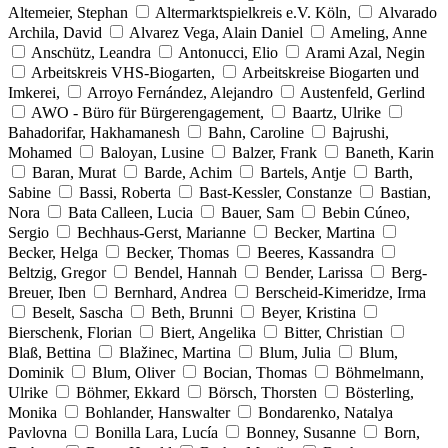
Altemeier, Stephan
Altermarktspielkreis e.V. Köln,
Alvarado
Archila, David
Alvarez Vega, Alain Daniel
Ameling, Anne
Anschütz, Leandra
Antonucci, Elio
Arami Azal, Negin
Arbeitskreis VHS-Biogarten,
Arbeitskreise Biogarten und
Imkerei,
Arroyo Fernández, Alejandro
Austenfeld, Gerlind
AWO - Büro für Bürgerengagement,
Baartz, Ulrike
Bahadorifar, Hakhamanesh
Bahn, Caroline
Bajrushi,
Mohamed
Baloyan, Lusine
Balzer, Frank
Baneth, Karin
Baran, Murat
Barde, Achim
Bartels, Antje
Barth,
Sabine
Bassi, Roberta
Bast-Kessler, Constanze
Bastian,
Nora
Bata Calleen, Lucia
Bauer, Sam
Bebin Cúneo,
Sergio
Bechhaus-Gerst, Marianne
Becker, Martina
Becker, Helga
Becker, Thomas
Beeres, Kassandra
Beltzig, Gregor
Bendel, Hannah
Bender, Larissa
Berg-
Breuer, Iben
Bernhard, Andrea
Berscheid-Kimeridze, Irma
Beselt, Sascha
Beth, Brunni
Beyer, Kristina
Bierschenk, Florian
Biert, Angelika
Bitter, Christian
Blaß, Bettina
Blažinec, Martina
Blum, Julia
Blum,
Dominik
Blum, Oliver
Bocian, Thomas
Böhmelmann,
Ulrike
Böhmer, Ekkard
Börsch, Thorsten
Bösterling,
Monika
Bohlander, Hanswalter
Bondarenko, Natalya
Pavlovna
Bonilla Lara, Lucía
Bonney, Susanne
Born,