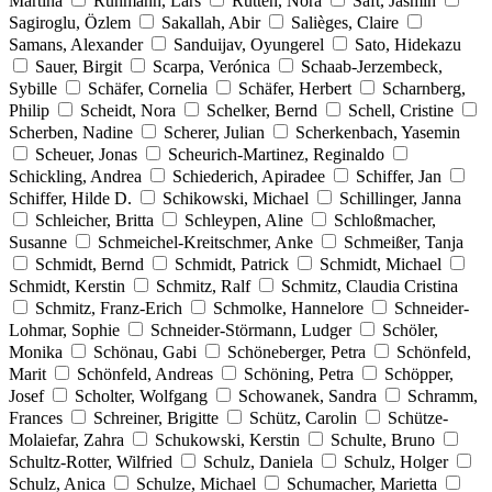
Martina
Rühmann, Lars
Rütten, Nora
Saft, Jasmin
Sagiroglu, Özlem
Sakallah, Abir
Salièges, Claire
Samans, Alexander
Sanduijav, Oyungerel
Sato, Hidekazu
Sauer, Birgit
Scarpa, Verónica
Schaab-Jerzembeck,
Sybille
Schäfer, Cornelia
Schäfer, Herbert
Scharnberg,
Philip
Scheidt, Nora
Schelker, Bernd
Schell, Cristine
Scherben, Nadine
Scherer, Julian
Scherkenbach, Yasemin
Scheuer, Jonas
Scheurich-Martinez, Reginaldo
Schickling, Andrea
Schiederich, Apiradee
Schiffer, Jan
Schiffer, Hilde D.
Schikowski, Michael
Schillinger, Janna
Schleicher, Britta
Schleypen, Aline
Schloßmacher,
Susanne
Schmeichel-Kreitschmer, Anke
Schmeißer, Tanja
Schmidt, Bernd
Schmidt, Patrick
Schmidt, Michael
Schmidt, Kerstin
Schmitz, Ralf
Schmitz, Claudia Cristina
Schmitz, Franz-Erich
Schmolke, Hannelore
Schneider-
Lohmar, Sophie
Schneider-Störmann, Ludger
Schöler,
Monika
Schönau, Gabi
Schöneberger, Petra
Schönfeld,
Marit
Schönfeld, Andreas
Schöning, Petra
Schöpper,
Josef
Scholter, Wolfgang
Schowanek, Sandra
Schramm,
Frances
Schreiner, Brigitte
Schütz, Carolin
Schütze-
Molaiefar, Zahra
Schukowski, Kerstin
Schulte, Bruno
Schultz-Rotter, Wilfried
Schulz, Daniela
Schulz, Holger
Schulz, Anica
Schulze, Michael
Schumacher, Marietta