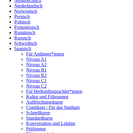
Neugriechisch
Niederländisch
Norwegisch
Persisch
Polnisch
Portugiesisch
Rumänisch
Russisch
Schwedisch
Spanisch
Für Anfänger*innen
Niveau A1
Niveau A2
Niveau B1
Niveau B2
Niveau C1
Niveau C2
Für Herkunftssprachler*innen
Kultur und Führungen
Auffrischungskurse
Crashkurs / Für das Studium
Schnellkurse
Standardkurse
Konversation und Lektüre
Prüfungen