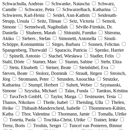
Schwachulla, Andreas
Schwanke, Natascha
Schwarz,
Camille
Schwarze, Petra
Schwarzelbach, Katharina
Schwieren, Karl-Heinz
Seidel, Ann-Kathrin
Seidenath-
Strupp, Ursula
Seitz, Tilman
Seiz, Victoria
Semoli,
Simone
Sermelwall, Nagibullah
Séville-Fürnkäs, Dr.
Daniella
Shaheen, Marah
Shiraishi, Fumiko
Shiroma,
Akiko
Siebers , Stefan
Simonetti, Antonella
Siouli-
Schöppe, Konstantinia
Sirges, Barbara
Sonnen, Felicitas
Spangenberg, Thorwald
Sparacio, Patricia
Spenke, Harriet
Spinelli, Antonio
Stachel, Wiesława
Stadler, Felix
Stahl, Dörte
Stamer, Marc
Stamm, Sabine
Stehr, Eliza
Stein, Elisabeth
Steiner, Beate
Steinhübel, Eva
Steven, Beate
Stolorz, Dominik
Strauß, Jürgen
Stroisch,
Jörg
Strotmann, Peter
Strunden, Anouchka
Strutzke,
Katharina
Stumpf, Herbert
Suhett, Weber
Szymanski,
Simone
Szyszka, Michael
Talas, Funda
Tamkus, Kristina
TavaTech GmbH,
Taylor, Marga
Testmuster, Testa
Thanos, Nikolaos
Theile, Isabel
Theisling, Ulla
Thelen,
Heike
Thibault-Manderscheid, Isabelle
Thommesen-Kähler,
Katha
Thor, Valentina
Thormann, Jamie
Tomalla, Ulrike
Tonetta, Paola
Toschka-Christ, Ulrike
Trainer, Imke
Trenz, Boris
Troshin, Sergei
Tuncel van Pomeren, Binnur