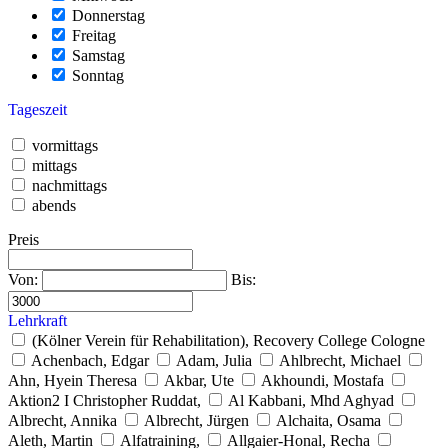
Donnerstag
Freitag
Samstag
Sonntag
Tageszeit
vormittags
mittags
nachmittags
abends
Preis
Von:
Bis:
Lehrkraft
(Kölner Verein für Rehabilitation), Recovery College Cologne
Achenbach, Edgar
Adam, Julia
Ahlbrecht, Michael
Ahn, Hyein Theresa
Akbar, Ute
Akhoundi, Mostafa
Aktion2 I Christopher Ruddat,
Al Kabbani, Mhd Aghyad
Albrecht, Annika
Albrecht, Jürgen
Alchaita, Osama
Aleth, Martin
Alfatraining,
Allgaier-Honal, Recha