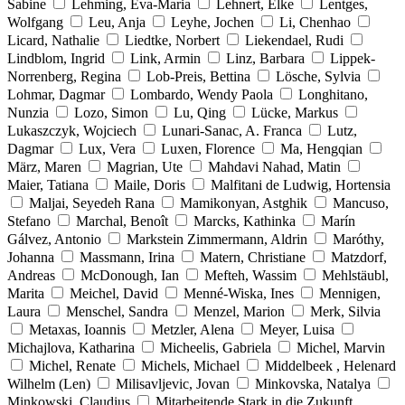
Sabine
Lehming, Eva-Maria
Lehnert, Elke
Lentges,
Wolfgang
Leu, Anja
Leyhe, Jochen
Li, Chenhao
Licard, Nathalie
Liedtke, Norbert
Liekendael, Rudi
Lindblom, Ingrid
Link, Armin
Linz, Barbara
Lippek-
Norrenberg, Regina
Lob-Preis, Bettina
Lösche, Sylvia
Lohmar, Dagmar
Lombardo, Wendy Paola
Longhitano,
Nunzia
Lozo, Simon
Lu, Qing
Lücke, Markus
Lukaszczyk, Wojciech
Lunari-Sanac, A. Franca
Lutz,
Dagmar
Lux, Vera
Luxen, Florence
Ma, Hengqian
März, Maren
Magrian, Ute
Mahdavi Nahad, Matin
Maier, Tatiana
Maile, Doris
Malfitani de Ludwig, Hortensia
Maljai, Seyedeh Rana
Mamikonyan, Astghik
Mancuso,
Stefano
Marchal, Benoît
Marcks, Kathinka
Marín
Gálvez, Antonio
Markstein Zimmermann, Aldrin
Maróthy,
Johanna
Massmann, Irina
Matern, Christiane
Matzdorf,
Andreas
McDonough, Ian
Mefteh, Wassim
Mehlstäubl,
Marita
Meichel, David
Menné-Wiska, Ines
Mennigen,
Laura
Menschel, Sandra
Menzel, Marion
Merk, Silvia
Metaxas, Ioannis
Metzler, Alena
Meyer, Luisa
Michajlova, Katharina
Micheelis, Gabriela
Michel, Marvin
Michel, Renate
Michels, Michael
Middelbeek , Helenard
Wilhelm (Len)
Milisavljevic, Jovan
Minkovska, Natalya
Minkowski, Claudius
Mitarbeitende Stark in die Zukunft,