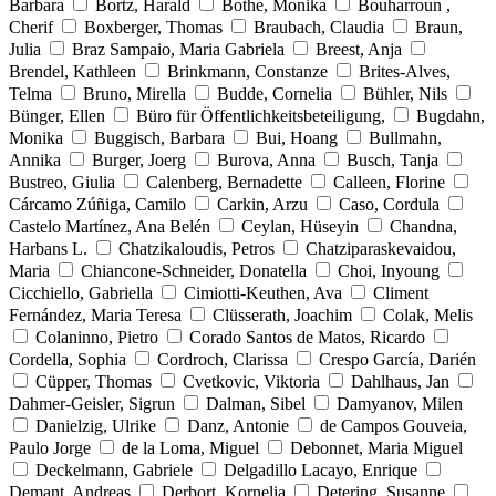
Barbara
Bortz, Harald
Bothe, Monika
Bouharroun ,
Cherif
Boxberger, Thomas
Braubach, Claudia
Braun,
Julia
Braz Sampaio, Maria Gabriela
Breest, Anja
Brendel, Kathleen
Brinkmann, Constanze
Brites-Alves,
Telma
Bruno, Mirella
Budde, Cornelia
Bühler, Nils
Bünger, Ellen
Büro für Öffentlichkeitsbeteiligung,
Bugdahn,
Monika
Buggisch, Barbara
Bui, Hoang
Bullmahn,
Annika
Burger, Joerg
Burova, Anna
Busch, Tanja
Bustreo, Giulia
Calenberg, Bernadette
Calleen, Florine
Cárcamo Zúñiga, Camilo
Carkin, Arzu
Caso, Cordula
Castelo Martínez, Ana Belén
Ceylan, Hüseyin
Chandna,
Harbans L.
Chatzikaloudis, Petros
Chatziparaskevaidou,
Maria
Chiancone-Schneider, Donatella
Choi, Inyoung
Cicchiello, Gabriella
Cimiotti-Keuthen, Ava
Climent
Fernández, Maria Teresa
Clüsserath, Joachim
Colak, Melis
Colaninno, Pietro
Corado Santos de Matos, Ricardo
Cordella, Sophia
Cordroch, Clarissa
Crespo García, Darién
Cüpper, Thomas
Cvetkovic, Viktoria
Dahlhaus, Jan
Dahmer-Geisler, Sigrun
Dalman, Sibel
Damyanov, Milen
Danielzig, Ulrike
Danz, Antonie
de Campos Gouveia,
Paulo Jorge
de la Loma, Miguel
Debonnet, Maria Miguel
Deckelmann, Gabriele
Delgadillo Lacayo, Enrique
Demant, Andreas
Derbort, Kornelia
Detering, Susanne