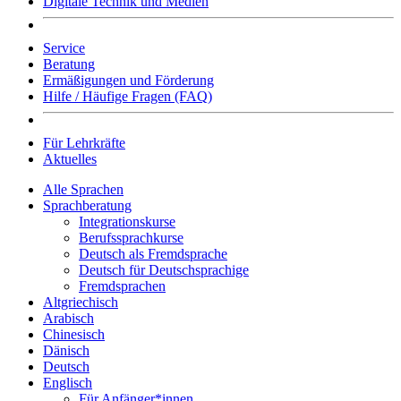
Digitale Technik und Medien
Service
Beratung
Ermäßigungen und Förderung
Hilfe / Häufige Fragen (FAQ)
Für Lehrkräfte
Aktuelles
Alle Sprachen
Sprachberatung
Integrationskurse
Berufssprachkurse
Deutsch als Fremdsprache
Deutsch für Deutschsprachige
Fremdsprachen
Altgriechisch
Arabisch
Chinesisch
Dänisch
Deutsch
Englisch
Für Anfänger*innen