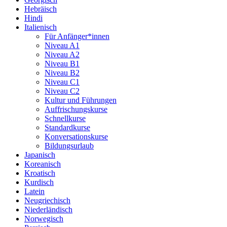
Hebräisch
Hindi
Italienisch
Für Anfänger*innen
Niveau A1
Niveau A2
Niveau B1
Niveau B2
Niveau C1
Niveau C2
Kultur und Führungen
Auffrischungskurse
Schnellkurse
Standardkurse
Konversationskurse
Bildungsurlaub
Japanisch
Koreanisch
Kroatisch
Kurdisch
Latein
Neugriechisch
Niederländisch
Norwegisch