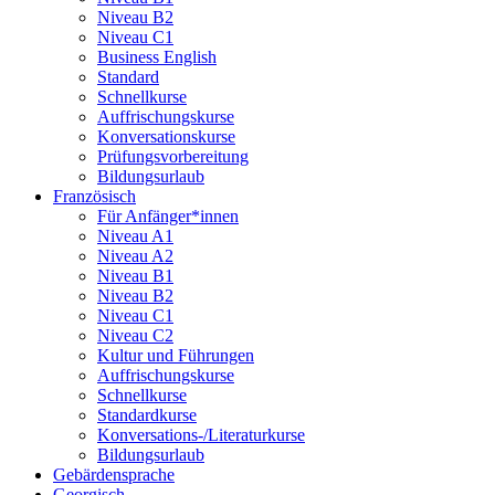
Niveau B2
Niveau C1
Business English
Standard
Schnellkurse
Auffrischungskurse
Konversationskurse
Prüfungsvorbereitung
Bildungsurlaub
Französisch
Für Anfänger*innen
Niveau A1
Niveau A2
Niveau B1
Niveau B2
Niveau C1
Niveau C2
Kultur und Führungen
Auffrischungskurse
Schnellkurse
Standardkurse
Konversations-/Literaturkurse
Bildungsurlaub
Gebärdensprache
Georgisch