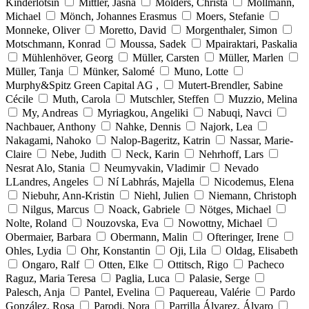
Kinderlotsin
Mittler, Jasna
Mölders, Christa
Möllmann,
Michael
Mönch, Johannes Erasmus
Moers, Stefanie
Monneke, Oliver
Moretto, David
Morgenthaler, Simon
Motschmann, Konrad
Moussa, Sadek
Mpairaktari, Paskalia
Mühlenhöver, Georg
Müller, Carsten
Müller, Marlen
Müller, Tanja
Münker, Salomé
Muno, Lotte
Murphy&Spitz Green Capital AG ,
Mutert-Brendler, Sabine
Cécile
Muth, Carola
Mutschler, Steffen
Muzzio, Melina
My, Andreas
Myriagkou, Angeliki
Nabuqi, Navci
Nachbauer, Anthony
Nahke, Dennis
Najork, Lea
Nakagami, Nahoko
Nalop-Bageritz, Katrin
Nassar, Marie-
Claire
Nebe, Judith
Neck, Karin
Nehrhoff, Lars
Nesrat Alo, Stania
Neumyvakin, Vladimir
Nevado
LLandres, Angeles
Ní Labhrás, Majella
Nicodemus, Elena
Niebuhr, Ann-Kristin
Niehl, Julien
Niemann, Christoph
Nilgus, Marcus
Noack, Gabriele
Nötges, Michael
Nolte, Roland
Nouzovska, Eva
Nowottny, Michael
Obermaier, Barbara
Obermann, Malin
Ofteringer, Irene
Ohles, Lydia
Ohr, Konstantin
Oji, Lila
Oldag, Elisabeth
Ongaro, Ralf
Otten, Elke
Ottitsch, Rigo
Pacheco
Raguz, Maria Teresa
Paglia, Luca
Palasie, Serge
Palesch, Anja
Pantel, Evelina
Paquereau, Valérie
Pardo
González, Rosa
Parodi, Nora
Parrilla Álvarez, Álvaro