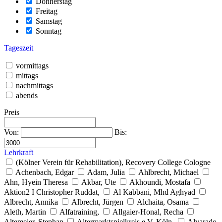
Donnerstag
Freitag
Samstag
Sonntag
Tageszeit
vormittags
mittags
nachmittags
abends
Preis
Von:
Bis:
Lehrkraft
(Kölner Verein für Rehabilitation), Recovery College Cologne
Achenbach, Edgar
Adam, Julia
Ahlbrecht, Michael
Ahn, Hyein Theresa
Akbar, Ute
Akhoundi, Mostafa
Aktion2 I Christopher Ruddat,
Al Kabbani, Mhd Aghyad
Albrecht, Annika
Albrecht, Jürgen
Alchaita, Osama
Aleth, Martin
Alfatraining,
Allgaier-Honal, Recha
Altemeier, Stephan
Altermarktspielkreis e.V. Köln,
Alvarado