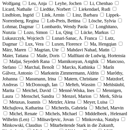
Wolfgang
Leu, Anja
Leyhe, Jochen
Li, Chenhao
Licard, Nathalie
Liedtke, Norbert
Liekendael, Rudi
Lindblom, Ingrid
Link, Armin
Linz, Barbara
Lippek-
Norrenberg, Regina
Lob-Preis, Bettina
Lösche, Sylvia
Lohmar, Dagmar
Lombardo, Wendy Paola
Longhitano,
Nunzia
Lozo, Simon
Lu, Qing
Lücke, Markus
Lukaszczyk, Wojciech
Lunari-Sanac, A. Franca
Lutz,
Dagmar
Lux, Vera
Luxen, Florence
Ma, Hengqian
März, Maren
Magrian, Ute
Mahdavi Nahad, Matin
Maier, Tatiana
Maile, Doris
Malfitani de Ludwig, Hortensia
Maljai, Seyedeh Rana
Mamikonyan, Astghik
Mancuso,
Stefano
Marchal, Benoît
Marcks, Kathinka
Marín
Gálvez, Antonio
Markstein Zimmermann, Aldrin
Maróthy,
Johanna
Massmann, Irina
Matern, Christiane
Matzdorf,
Andreas
McDonough, Ian
Mefteh, Wassim
Mehlstäubl,
Marita
Meichel, David
Menné-Wiska, Ines
Mennigen,
Laura
Menschel, Sandra
Menzel, Marion
Merk, Silvia
Metaxas, Ioannis
Metzler, Alena
Meyer, Luisa
Michajlova, Katharina
Micheelis, Gabriela
Michel, Marvin
Michel, Renate
Michels, Michael
Middelbeek , Helenard
Wilhelm (Len)
Milisavljevic, Jovan
Minkovska, Natalya
Minkowski, Claudius
Mitarbeitende Stark in die Zukunft,