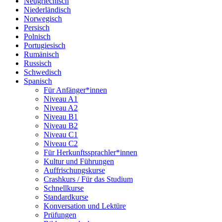
Neugriechisch
Niederländisch
Norwegisch
Persisch
Polnisch
Portugiesisch
Rumänisch
Russisch
Schwedisch
Spanisch
Für Anfänger*innen
Niveau A1
Niveau A2
Niveau B1
Niveau B2
Niveau C1
Niveau C2
Für Herkunftssprachler*innen
Kultur und Führungen
Auffrischungskurse
Crashkurs / Für das Studium
Schnellkurse
Standardkurse
Konversation und Lektüre
Prüfungen