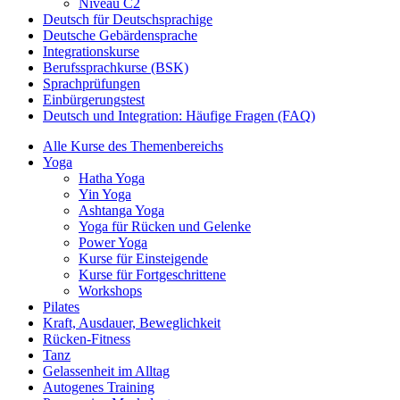
Niveau C2
Deutsch für Deutschsprachige
Deutsche Gebärdensprache
Integrationskurse
Berufssprachkurse (BSK)
Sprachprüfungen
Einbürgerungstest
Deutsch und Integration: Häufige Fragen (FAQ)
Alle Kurse des Themenbereichs
Yoga
Hatha Yoga
Yin Yoga
Ashtanga Yoga
Yoga für Rücken und Gelenke
Power Yoga
Kurse für Einsteigende
Kurse für Fortgeschrittene
Workshops
Pilates
Kraft, Ausdauer, Beweglichkeit
Rücken-Fitness
Tanz
Gelassenheit im Alltag
Autogenes Training