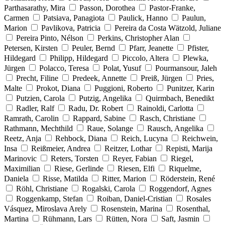
Parthasarathy, Mira
Passon, Dorothea
Pastor-Franke,
Carmen
Patsiava, Panagiota
Paulick, Hanno
Paulun,
Marion
Pavlikova, Patricia
Pereira da Costa Wätzold, Juliane
Pereira Pinto, Nélson
Perkins, Christopher Alan
Petersen, Kirsten
Peuler, Bernd
Pfarr, Jeanette
Pfister,
Hildegard
Philipp, Hildegard
Piccolo, Altera
Plewka,
Jürgen
Polacco, Teresa
Polat, Yusuf
Pourmansour, Jaleh
Precht, Filine
Predeek, Annette
Preiß, Jürgen
Pries,
Malte
Prokot, Diana
Puggioni, Roberto
Punitzer, Karin
Putzien, Carola
Putzig, Angelika
Quirmbach, Benedikt
Radler, Ralf
Radu, Dr. Robert
Rainoldi, Carlotta
Ramrath, Carolin
Rappard, Sabine
Rasch, Christiane
Rathmann, Mechthild
Raue, Solange
Rausch, Angelika
Reetz, Anja
Rehbock, Diana
Reich, Lucyna
Reichwein,
Insa
Reißmeier, Andrea
Reitzer, Lothar
Repisti, Marija
Marinovic
Reters, Torsten
Reyer, Fabian
Riegel,
Maximilian
Riese, Gerlinde
Riesen, Elfi
Riquelme,
Daniela
Risse, Matilda
Ritter, Marion
Röderstein, René
Röhl, Christiane
Rogalski, Carola
Roggendorf, Agnes
Roggenkamp, Stefan
Roiban, Daniel-Cristian
Rosales
Vásquez, Miroslava Arely
Rosenstein, Marina
Rosenthal,
Martina
Rühmann, Lars
Rütten, Nora
Saft, Jasmin