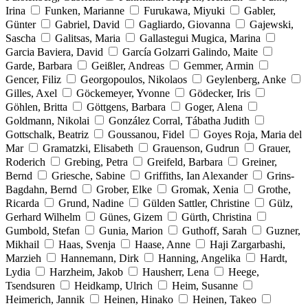
Irina
Funken, Marianne
Furukawa, Miyuki
Gabler,
Günter
Gabriel, David
Gagliardo, Giovanna
Gajewski,
Sascha
Galitsas, Maria
Gallastegui Mugica, Marina
Garcia Baviera, David
García Golzarri Galindo, Maite
Garde, Barbara
Geißler, Andreas
Gemmer, Armin
Gencer, Filiz
Georgopoulos, Nikolaos
Geylenberg, Anke
Gilles, Axel
Göckemeyer, Yvonne
Gödecker, Iris
Göhlen, Britta
Göttgens, Barbara
Goger, Alena
Goldmann, Nikolai
González Corral, Tábatha Judith
Gottschalk, Beatriz
Goussanou, Fidel
Goyes Roja, Maria del
Mar
Gramatzki, Elisabeth
Grauenson, Gudrun
Grauer,
Roderich
Grebing, Petra
Greifeld, Barbara
Greiner,
Bernd
Griesche, Sabine
Griffiths, Ian Alexander
Grins-
Bagdahn, Bernd
Grober, Elke
Gromak, Xenia
Grothe,
Ricarda
Grund, Nadine
Gülden Sattler, Christine
Gülz,
Gerhard Wilhelm
Günes, Gizem
Gürth, Christina
Gumbold, Stefan
Gunia, Marion
Guthoff, Sarah
Guzner,
Mikhail
Haas, Svenja
Haase, Anne
Haji Zargarbashi,
Marzieh
Hannemann, Dirk
Hanning, Angelika
Hardt,
Lydia
Harzheim, Jakob
Hausherr, Lena
Heege,
Tsendsuren
Heidkamp, Ulrich
Heim, Susanne
Heimerich, Jannik
Heinen, Hinako
Heinen, Takeo