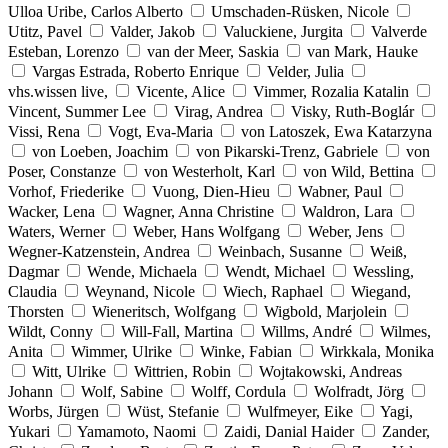
Ulloa Uribe, Carlos Alberto
Umschaden-Rüsken, Nicole
Utitz, Pavel
Valder, Jakob
Valuckiene, Jurgita
Valverde
Esteban, Lorenzo
van der Meer, Saskia
van Mark, Hauke
Vargas Estrada, Roberto Enrique
Velder, Julia
vhs.wissen live,
Vicente, Alice
Vimmer, Rozalia Katalin
Vincent, Summer Lee
Virag, Andrea
Visky, Ruth-Boglár
Vissi, Rena
Vogt, Eva-Maria
von Latoszek, Ewa Katarzyna
von Loeben, Joachim
von Pikarski-Trenz, Gabriele
von
Poser, Constanze
von Westerholt, Karl
von Wild, Bettina
Vorhof, Friederike
Vuong, Dien-Hieu
Wabner, Paul
Wacker, Lena
Wagner, Anna Christine
Waldron, Lara
Waters, Werner
Weber, Hans Wolfgang
Weber, Jens
Wegner-Katzenstein, Andrea
Weinbach, Susanne
Weiß,
Dagmar
Wende, Michaela
Wendt, Michael
Wessling,
Claudia
Weynand, Nicole
Wiech, Raphael
Wiegand,
Thorsten
Wieneritsch, Wolfgang
Wigbold, Marjolein
Wildt, Conny
Will-Fall, Martina
Willms, André
Wilmes,
Anita
Wimmer, Ulrike
Winke, Fabian
Wirkkala, Monika
Witt, Ulrike
Wittrien, Robin
Wojtakowski, Andreas
Johann
Wolf, Sabine
Wolff, Cordula
Wolfradt, Jörg
Worbs, Jürgen
Wüst, Stefanie
Wulfmeyer, Eike
Yagi,
Yukari
Yamamoto, Naomi
Zaidi, Danial Haider
Zander,