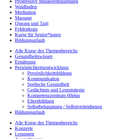
Progressive Muskelentspannung
Waldbaden
Meditation
Massage
Qigong und Taiji
Feldenkrais
Kurse für Senior*innen
Bildungsurlaub
Alle Kurse des Themenbereichs
Gesundheitswissen
Ernährung
Persönlichkeitsentwicklung
Persönlichkeitsbildung
Kommunikation
Seelische Gesundheit
Gedächtnis und Lernstrategie
Kompetenzzentrum 60plus
Elternbildung
Selbstbehauptung / Selbstverteidigung
Bildungsurlaub
Alle Kurse des Themenbereichs
Konzerte
Lesungen