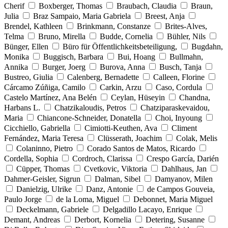
Cherif
Boxberger, Thomas
Braubach, Claudia
Braun,
Julia
Braz Sampaio, Maria Gabriela
Breest, Anja
Brendel, Kathleen
Brinkmann, Constanze
Brites-Alves,
Telma
Bruno, Mirella
Budde, Cornelia
Bühler, Nils
Bünger, Ellen
Büro für Öffentlichkeitsbeteiligung,
Bugdahn,
Monika
Buggisch, Barbara
Bui, Hoang
Bullmahn,
Annika
Burger, Joerg
Burova, Anna
Busch, Tanja
Bustreo, Giulia
Calenberg, Bernadette
Calleen, Florine
Cárcamo Zúñiga, Camilo
Carkin, Arzu
Caso, Cordula
Castelo Martínez, Ana Belén
Ceylan, Hüseyin
Chandna,
Harbans L.
Chatzikaloudis, Petros
Chatziparaskevaidou,
Maria
Chiancone-Schneider, Donatella
Choi, Inyoung
Cicchiello, Gabriella
Cimiotti-Keuthen, Ava
Climent
Fernández, Maria Teresa
Clüsserath, Joachim
Colak, Melis
Colaninno, Pietro
Corado Santos de Matos, Ricardo
Cordella, Sophia
Cordroch, Clarissa
Crespo García, Darién
Cüpper, Thomas
Cvetkovic, Viktoria
Dahlhaus, Jan
Dahmer-Geisler, Sigrun
Dalman, Sibel
Damyanov, Milen
Danielzig, Ulrike
Danz, Antonie
de Campos Gouveia,
Paulo Jorge
de la Loma, Miguel
Debonnet, Maria Miguel
Deckelmann, Gabriele
Delgadillo Lacayo, Enrique
Demant, Andreas
Derbort, Kornelia
Detering, Susanne