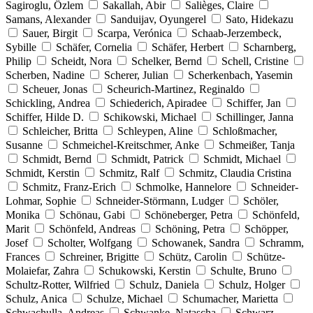
Sagiroglu, Özlem
Sakallah, Abir
Salièges, Claire
Samans, Alexander
Sanduijav, Oyungerel
Sato, Hidekazu
Sauer, Birgit
Scarpa, Verónica
Schaab-Jerzembeck,
Sybille
Schäfer, Cornelia
Schäfer, Herbert
Scharnberg,
Philip
Scheidt, Nora
Schelker, Bernd
Schell, Cristine
Scherben, Nadine
Scherer, Julian
Scherkenbach, Yasemin
Scheuer, Jonas
Scheurich-Martinez, Reginaldo
Schickling, Andrea
Schiederich, Apiradee
Schiffer, Jan
Schiffer, Hilde D.
Schikowski, Michael
Schillinger, Janna
Schleicher, Britta
Schleypen, Aline
Schloßmacher,
Susanne
Schmeichel-Kreitschmer, Anke
Schmeißer, Tanja
Schmidt, Bernd
Schmidt, Patrick
Schmidt, Michael
Schmidt, Kerstin
Schmitz, Ralf
Schmitz, Claudia Cristina
Schmitz, Franz-Erich
Schmolke, Hannelore
Schneider-
Lohmar, Sophie
Schneider-Störmann, Ludger
Schöler,
Monika
Schönau, Gabi
Schöneberger, Petra
Schönfeld,
Marit
Schönfeld, Andreas
Schöning, Petra
Schöpper,
Josef
Scholter, Wolfgang
Schowanek, Sandra
Schramm,
Frances
Schreiner, Brigitte
Schütz, Carolin
Schütze-
Molaiefar, Zahra
Schukowski, Kerstin
Schulte, Bruno
Schultz-Rotter, Wilfried
Schulz, Daniela
Schulz, Holger
Schulz, Anica
Schulze, Michael
Schumacher, Marietta
Schwachulla, Andreas
Schwanke, Natascha
Schwarz,