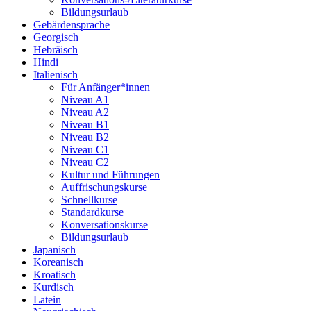
Bildungsurlaub
Gebärdensprache
Georgisch
Hebräisch
Hindi
Italienisch
Für Anfänger*innen
Niveau A1
Niveau A2
Niveau B1
Niveau B2
Niveau C1
Niveau C2
Kultur und Führungen
Auffrischungskurse
Schnellkurse
Standardkurse
Konversationskurse
Bildungsurlaub
Japanisch
Koreanisch
Kroatisch
Kurdisch
Latein