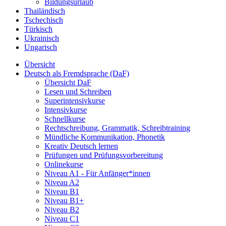
Bildungsurlaub
Thailändisch
Tschechisch
Türkisch
Ukrainisch
Ungarisch
Übersicht
Deutsch als Fremdsprache (DaF)
Übersicht DaF
Lesen und Schreiben
Superintensivkurse
Intensivkurse
Schnellkurse
Rechtschreibung, Grammatik, Schreibtraining
Mündliche Kommunikation, Phonetik
Kreativ Deutsch lernen
Prüfungen und Prüfungsvorbereitung
Onlinekurse
Niveau A1 - Für Anfänger*innen
Niveau A2
Niveau B1
Niveau B1+
Niveau B2
Niveau C1