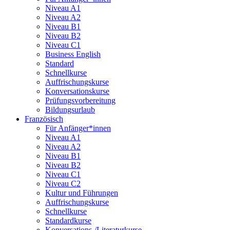
Niveau A1
Niveau A2
Niveau B1
Niveau B2
Niveau C1
Business English
Standard
Schnellkurse
Auffrischungskurse
Konversationskurse
Prüfungsvorbereitung
Bildungsurlaub
Französisch
Für Anfänger*innen
Niveau A1
Niveau A2
Niveau B1
Niveau B2
Niveau C1
Niveau C2
Kultur und Führungen
Auffrischungskurse
Schnellkurse
Standardkurse
Konversations-/Literaturkurse