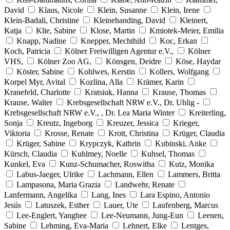
David
Klaus, Nicole
Klein, Susanne
Klein, Irene
Klein-Badali, Christine
Kleinehanding, David
Kleinert,
Katja
Klie, Sabine
Klose, Martin
Kmiotek-Meier, Emilia
Knapp, Nadine
Knepper, Mechthild
Koc, Erkan
Koch, Patricia
Kölner Freiwilligen Agentur e.V.,
Kölner
VHS,
Kölner Zoo AG,
Könsgen, Deidre
Köse, Haydar
Köster, Sabine
Kohlwes, Kerstin
Kollers, Wolfgang
Korpel Myr, Avital
Kozlina, Alla
Krämer, Karin
Kranefeld, Charlotte
Kratsiuk, Hanna
Krause, Thomas
Krause, Walter
Krebsgesellschaft NRW e.V., Dr. Uhlig -
Krebsgesellschaft NRW e.V., , Dr. Lea Maria Winter
Kreiterling,
Sonja
Kreutz, Ingeborg
Kreuzer, Jessica
Krieger,
Viktoria
Krosse, Renate
Krott, Christina
Krüger, Claudia
Krüger, Sabine
Krypczyk, Kathrin
Kubinski, Anke
Kürsch, Claudia
Kuhlmey, Noelle
Kuhsel, Thomas
Kunkel, Eva
Kunz-Schumacher, Roswitha
Kutz, Monika
Labus-Jaeger, Ulrike
Lachmann, Ellen
Lammers, Britta
Lampasona, Maria Grazia
Landwehr, Renate
Lanfermann, Angelika
Lang, Ines
Lara Espino, Antonio
Jesús
Latuszek, Esther
Lauer, Ute
Laufenberg, Marcus
Lee-Englert, Yanghee
Lee-Neumann, Jung-Eun
Leenen,
Sabine
Lehming, Eva-Maria
Lehnert, Elke
Lentges,