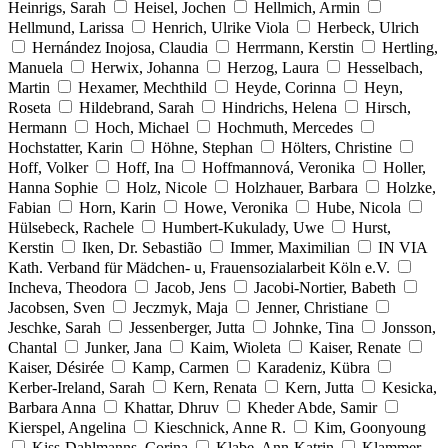
Heinrigs, Sarah
Heisel, Jochen
Hellmich, Armin
Hellmund, Larissa
Henrich, Ulrike Viola
Herbeck, Ulrich
Hernández Inojosa, Claudia
Herrmann, Kerstin
Hertling,
Manuela
Herwix, Johanna
Herzog, Laura
Hesselbach,
Martin
Hexamer, Mechthild
Heyde, Corinna
Heyn,
Roseta
Hildebrand, Sarah
Hindrichs, Helena
Hirsch,
Hermann
Hoch, Michael
Hochmuth, Mercedes
Hochstatter, Karin
Höhne, Stephan
Hölters, Christine
Hoff, Volker
Hoff, Ina
Hoffmannová, Veronika
Holler,
Hanna Sophie
Holz, Nicole
Holzhauer, Barbara
Holzke,
Fabian
Horn, Karin
Howe, Veronika
Hube, Nicola
Hülsebeck, Rachele
Humbert-Kukulady, Uwe
Hurst,
Kerstin
Iken, Dr. Sebastião
Immer, Maximilian
IN VIA
Kath. Verband für Mädchen- u, Frauensozialarbeit Köln e.V.
Incheva, Theodora
Jacob, Jens
Jacobi-Nortier, Babeth
Jacobsen, Sven
Jeczmyk, Maja
Jenner, Christiane
Jeschke, Sarah
Jessenberger, Jutta
Johnke, Tina
Jonsson,
Chantal
Junker, Jana
Kaim, Wioleta
Kaiser, Renate
Kaiser, Désirée
Kamp, Carmen
Karadeniz, Kübra
Kerber-Ireland, Sarah
Kern, Renata
Kern, Jutta
Kesicka,
Barbara Anna
Khattar, Dhruv
Kheder Abde, Samir
Kierspel, Angelina
Kieschnick, Anne R.
Kim, Goonyoung
Kiss-Dahlmanns, Corina
Klabe, Ann-Katrin
Klammer,