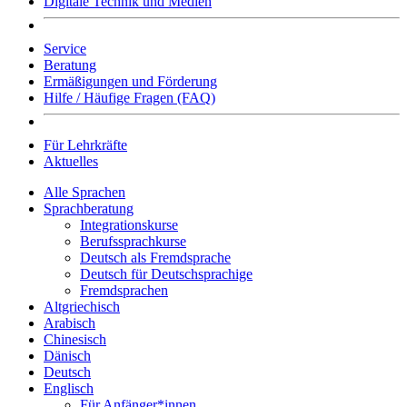
Digitale Technik und Medien
Service
Beratung
Ermäßigungen und Förderung
Hilfe / Häufige Fragen (FAQ)
Für Lehrkräfte
Aktuelles
Alle Sprachen
Sprachberatung
Integrationskurse
Berufssprachkurse
Deutsch als Fremdsprache
Deutsch für Deutschsprachige
Fremdsprachen
Altgriechisch
Arabisch
Chinesisch
Dänisch
Deutsch
Englisch
Für Anfänger*innen