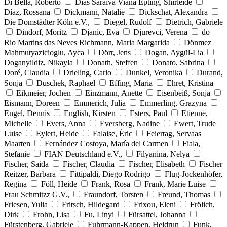
Di Bella, Roberto
Dias Saraiva Viana Epting, Shirleide
Díaz, Rossana
Dickmann, Natalie
Dickschat, Alexandra
Die Domstädter Köln e.V.,
Diegel, Rudolf
Dietrich, Gabriele
Dindorf, Moritz
Djanic, Eva
Djurevci, Verena
do
Rio Martins das Neves Richmann, Maria Margarida
Dönmez
Mahmutyazicioglu, Ayca
Dörr, Jens
Dogan, Aygül-Lia
Doganyildiz, Nikayla
Donath, Steffen
Donato, Sabrina
Doré, Claudia
Drieling, Carlo
Dunkel, Veronika
Durand,
Sonja
Duschek, Raphael
Effing, Maria
Ehret, Kristina
Eikmeier, Jochen
Einzmann, Anette
Eisenbeiß, Sonja
Eismann, Doreen
Emmerich, Julia
Emmerling, Grazyna
Engel, Dennis
English, Kirsten
Esters, Paul
Etienne,
Michelle
Evers, Anna
Eversberg, Nadine
Ewert, Trude
Luise
Eylert, Heide
Falaise, Éric
Feiertag, Servaas
Maarten
Fernández Costoya, María del Carmen
Fiala,
Stefanie
FIAN Deutschland e.V.,
Filyanina, Nelya
Fischer, Saida
Fischer, Claudia
Fischer, Elisabeth
Fischer
Reitzer, Barbara
Fittipaldi, Diego Rodrigo
Flug-Jockenhöfer,
Regina
Föll, Heide
Frank, Rosa
Frank, Marie Luise
Frau Schmitzz G.V.,
Fraundorf, Torsten
Freund, Thomas
Friesen, Yulia
Fritsch, Hildegard
Frixou, Eleni
Frölich,
Dirk
Frohn, Lisa
Fu, Linyi
Fürsattel, Johanna
Fürstenberg, Gabriele
Fuhrmann-Kappen, Heidrun
Funk,