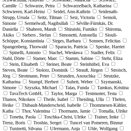
Camille
Schwarze, Petra
Schwarzelbach, Katharina
Schwieren, Karl-Heinz
Seidel, Ann-Kathrin
Seidenath-
Strupp, Ursula
Seitz, Tilman
Seiz, Victoria
Semoli,
Simone
Sermelwall, Nagibullah
Séville-Fürnkäs, Dr.
Daniella
Shaheen, Marah
Shiraishi, Fumiko
Shiroma,
Akiko
Siebers , Stefan
Simonetti, Antonella
Siouli-
Schöppe, Konstantinia
Sirges, Barbara
Sonnen, Felicitas
Spangenberg, Thorwald
Sparacio, Patricia
Spenke, Harriet
Spinelli, Antonio
Stachel, Wiesława
Stadler, Felix
Stahl, Dörte
Stamer, Marc
Stamm, Sabine
Stehr, Eliza
Stein, Elisabeth
Steiner, Beate
Steinhübel, Eva
Steven, Beate
Stolorz, Dominik
Strauß, Jürgen
Stroisch,
Jörg
Strotmann, Peter
Strunden, Anouchka
Strutzke,
Katharina
Stumpf, Herbert
Suhett, Weber
Szymanski,
Simone
Szyszka, Michael
Talas, Funda
Tamkus, Kristina
TavaTech GmbH,
Taylor, Marga
Testmuster, Testa
Thanos, Nikolaos
Theile, Isabel
Theisling, Ulla
Thelen,
Heike
Thibault-Manderscheid, Isabelle
Thommesen-Kähler,
Katha
Thor, Valentina
Thormann, Jamie
Tomalla, Ulrike
Tonetta, Paola
Toschka-Christ, Ulrike
Trainer, Imke
Trenz, Boris
Troshin, Sergei
Tuncel van Pomeren, Binnur
Tuninetti, Silvana
Ufermann, Anja
Uhle, Wolfgang