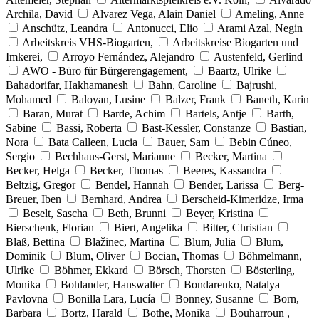
Archila, David
Alvarez Vega, Alain Daniel
Ameling, Anne
Anschütz, Leandra
Antonucci, Elio
Arami Azal, Negin
Arbeitskreis VHS-Biogarten,
Arbeitskreise Biogarten und
Imkerei,
Arroyo Fernández, Alejandro
Austenfeld, Gerlind
AWO - Büro für Bürgerengagement,
Baartz, Ulrike
Bahadorifar, Hakhamanesh
Bahn, Caroline
Bajrushi,
Mohamed
Baloyan, Lusine
Balzer, Frank
Baneth, Karin
Baran, Murat
Barde, Achim
Bartels, Antje
Barth,
Sabine
Bassi, Roberta
Bast-Kessler, Constanze
Bastian,
Nora
Bata Calleen, Lucia
Bauer, Sam
Bebin Cúneo,
Sergio
Bechhaus-Gerst, Marianne
Becker, Martina
Becker, Helga
Becker, Thomas
Beeres, Kassandra
Beltzig, Gregor
Bendel, Hannah
Bender, Larissa
Berg-
Breuer, Iben
Bernhard, Andrea
Berscheid-Kimeridze, Irma
Beselt, Sascha
Beth, Brunni
Beyer, Kristina
Bierschenk, Florian
Biert, Angelika
Bitter, Christian
Blaß, Bettina
Blažinec, Martina
Blum, Julia
Blum,
Dominik
Blum, Oliver
Bocian, Thomas
Böhmelmann,
Ulrike
Böhmer, Ekkard
Börsch, Thorsten
Bösterling,
Monika
Bohlander, Hanswalter
Bondarenko, Natalya
Pavlovna
Bonilla Lara, Lucía
Bonney, Susanne
Born,
Barbara
Bortz, Harald
Bothe, Monika
Bouharroun ,