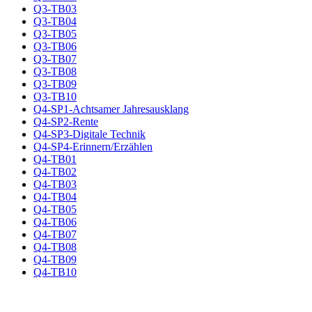
Q3-TB03
Q3-TB04
Q3-TB05
Q3-TB06
Q3-TB07
Q3-TB08
Q3-TB09
Q3-TB10
Q4-SP1-Achtsamer Jahresausklang
Q4-SP2-Rente
Q4-SP3-Digitale Technik
Q4-SP4-Erinnern/Erzählen
Q4-TB01
Q4-TB02
Q4-TB03
Q4-TB04
Q4-TB05
Q4-TB06
Q4-TB07
Q4-TB08
Q4-TB09
Q4-TB10