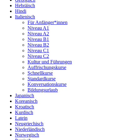
Hebräisch
Hindi
Italienisch
Für Anfänger*innen
Niveau A1
Niveau A2
Niveau B1
Niveau B2
Niveau C1
Niveau C2
Kultur und Führungen
Auffrischungskurse
Schnellkurse
Standardkurse
Konversationskurse
Bildungsurlaub
Japanisch
Koreanisch
Kroatisch
Kurdisch
Latein
Neugriechisch
Niederländisch
Norwegisch