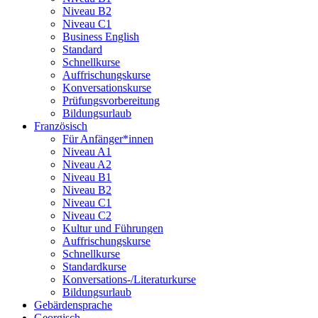
Niveau B2
Niveau C1
Business English
Standard
Schnellkurse
Auffrischungskurse
Konversationskurse
Prüfungsvorbereitung
Bildungsurlaub
Französisch
Für Anfänger*innen
Niveau A1
Niveau A2
Niveau B1
Niveau B2
Niveau C1
Niveau C2
Kultur und Führungen
Auffrischungskurse
Schnellkurse
Standardkurse
Konversations-/Literaturkurse
Bildungsurlaub
Gebärdensprache
Georgisch