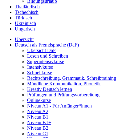
Bildungsurlaub
Thailändisch
Tschechisch
Türkisch
Ukrainisch
Ungarisch
Übersicht
Deutsch als Fremdsprache (DaF)
Übersicht DaF
Lesen und Schreiben
Superintensivkurse
Intensivkurse
Schnellkurse
Rechtschreibung, Grammatik, Schreibtraining
Mündliche Kommunikation, Phonetik
Kreativ Deutsch lernen
Prüfungen und Prüfungsvorbereitung
Onlinekurse
Niveau A1 - Für Anfänger*innen
Niveau A2
Niveau B1
Niveau B1+
Niveau B2
Niveau C1