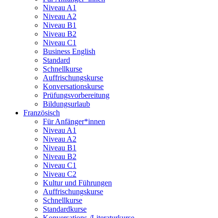
Niveau A1
Niveau A2
Niveau B1
Niveau B2
Niveau C1
Business English
Standard
Schnellkurse
Auffrischungskurse
Konversationskurse
Prüfungsvorbereitung
Bildungsurlaub
Französisch
Für Anfänger*innen
Niveau A1
Niveau A2
Niveau B1
Niveau B2
Niveau C1
Niveau C2
Kultur und Führungen
Auffrischungskurse
Schnellkurse
Standardkurse
Konversations-/Literaturkurse