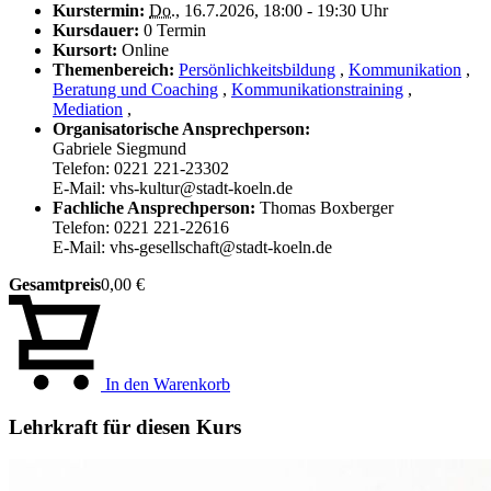
Kurstermin:
Do.
, 16.7.2026, 18:00 - 19:30 Uhr
Kursdauer:
0 Termin
Kursort:
Online
Themenbereich:
Persönlichkeitsbildung
,
Kommunikation
,
Beratung und Coaching
,
Kommunikationstraining
,
Mediation
,
Organisatorische Ansprechperson:
Gabriele Siegmund
Telefon: 0221 221-23302
E-Mail: vhs-kultur@stadt-koeln.de
Fachliche Ansprechperson:
Thomas Boxberger
Telefon: 0221 221-22616
E-Mail: vhs-gesellschaft@stadt-koeln.de
Gesamtpreis
0,00 €
In den Warenkorb
Lehrkraft für diesen Kurs