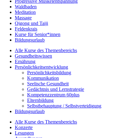
Progressive Muskelentspannung
Waldbaden
Meditation
Massage
Qigong und Taiji
Feldenkrais
Kurse für Senior*innen
Bildungsurlaub
Alle Kurse des Themenbereichs
Gesundheitswissen
Ernährung
Persönlichkeitsentwicklung
Persönlichkeitsbildung
Kommunikation
Seelische Gesundheit
Gedächtnis und Lernstrategie
Kompetenzzentrum 60plus
Elternbildung
Selbstbehauptung / Selbstverteidigung
Bildungsurlaub
Alle Kurse des Themenbereichs
Konzerte
Lesungen