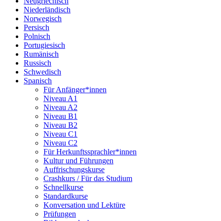
Neugriechisch
Niederländisch
Norwegisch
Persisch
Polnisch
Portugiesisch
Rumänisch
Russisch
Schwedisch
Spanisch
Für Anfänger*innen
Niveau A1
Niveau A2
Niveau B1
Niveau B2
Niveau C1
Niveau C2
Für Herkunftssprachler*innen
Kultur und Führungen
Auffrischungskurse
Crashkurs / Für das Studium
Schnellkurse
Standardkurse
Konversation und Lektüre
Prüfungen