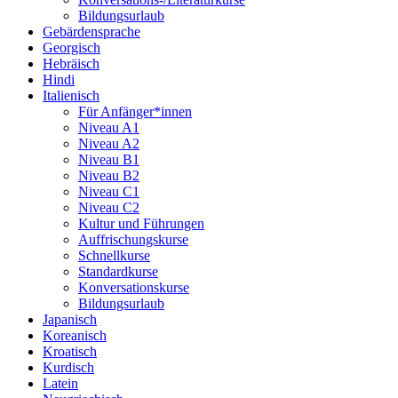
Bildungsurlaub
Gebärdensprache
Georgisch
Hebräisch
Hindi
Italienisch
Für Anfänger*innen
Niveau A1
Niveau A2
Niveau B1
Niveau B2
Niveau C1
Niveau C2
Kultur und Führungen
Auffrischungskurse
Schnellkurse
Standardkurse
Konversationskurse
Bildungsurlaub
Japanisch
Koreanisch
Kroatisch
Kurdisch
Latein