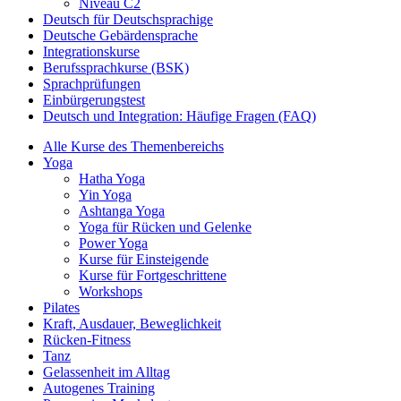
Niveau C2
Deutsch für Deutschsprachige
Deutsche Gebärdensprache
Integrationskurse
Berufssprachkurse (BSK)
Sprachprüfungen
Einbürgerungstest
Deutsch und Integration: Häufige Fragen (FAQ)
Alle Kurse des Themenbereichs
Yoga
Hatha Yoga
Yin Yoga
Ashtanga Yoga
Yoga für Rücken und Gelenke
Power Yoga
Kurse für Einsteigende
Kurse für Fortgeschrittene
Workshops
Pilates
Kraft, Ausdauer, Beweglichkeit
Rücken-Fitness
Tanz
Gelassenheit im Alltag
Autogenes Training