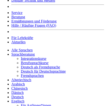
Digitale Technik und Medien
Service
Beratung
Ermäßigungen und Förderung
Hilfe / Häufige Fragen (FAQ)
Für Lehrkräfte
Aktuelles
Alle Sprachen
Sprachberatung
Integrationskurse
Berufssprachkurse
Deutsch als Fremdsprache
Deutsch für Deutschsprachige
Fremdsprachen
Altgriechisch
Arabisch
Chinesisch
Dänisch
Deutsch
Englisch
Für Anfänger*innen