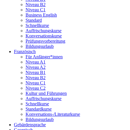
Niveau B2
Niveau C1
Business English
Standard
Schnellkurse
Auffrischungskurse
Konversationskurse
Prüfungsvorbereitung
Bildungsurlaub
Französisch
Für Anfänger*innen
Niveau A1
Niveau A2
Niveau B1
Niveau B2
Niveau C1
Niveau C2
Kultur und Führungen
Auffrischungskurse
Schnellkurse
Standardkurse
Konversations-/Literaturkurse
Bildungsurlaub
Gebärdensprache
Georgisch