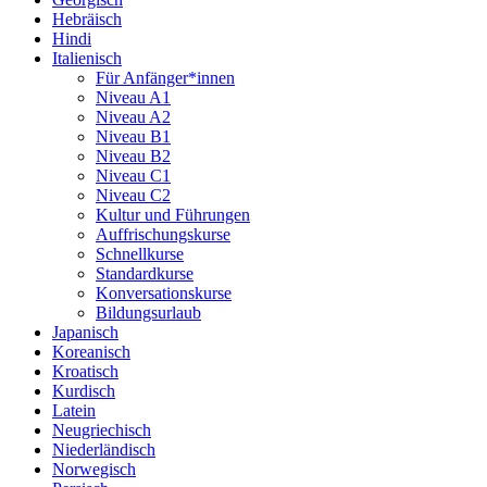
Hebräisch
Hindi
Italienisch
Für Anfänger*innen
Niveau A1
Niveau A2
Niveau B1
Niveau B2
Niveau C1
Niveau C2
Kultur und Führungen
Auffrischungskurse
Schnellkurse
Standardkurse
Konversationskurse
Bildungsurlaub
Japanisch
Koreanisch
Kroatisch
Kurdisch
Latein
Neugriechisch
Niederländisch
Norwegisch