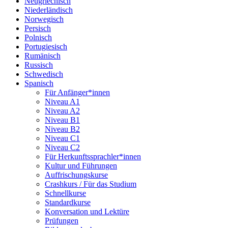
Neugriechisch
Niederländisch
Norwegisch
Persisch
Polnisch
Portugiesisch
Rumänisch
Russisch
Schwedisch
Spanisch
Für Anfänger*innen
Niveau A1
Niveau A2
Niveau B1
Niveau B2
Niveau C1
Niveau C2
Für Herkunftssprachler*innen
Kultur und Führungen
Auffrischungskurse
Crashkurs / Für das Studium
Schnellkurse
Standardkurse
Konversation und Lektüre
Prüfungen