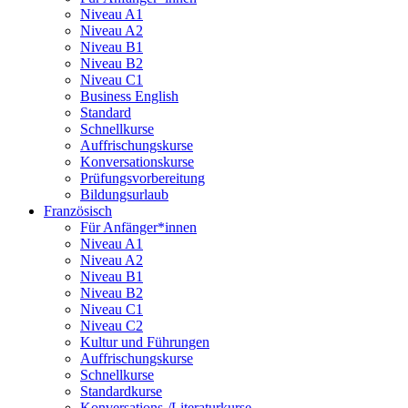
Niveau A1
Niveau A2
Niveau B1
Niveau B2
Niveau C1
Business English
Standard
Schnellkurse
Auffrischungskurse
Konversationskurse
Prüfungsvorbereitung
Bildungsurlaub
Französisch
Für Anfänger*innen
Niveau A1
Niveau A2
Niveau B1
Niveau B2
Niveau C1
Niveau C2
Kultur und Führungen
Auffrischungskurse
Schnellkurse
Standardkurse
Konversations-/Literaturkurse