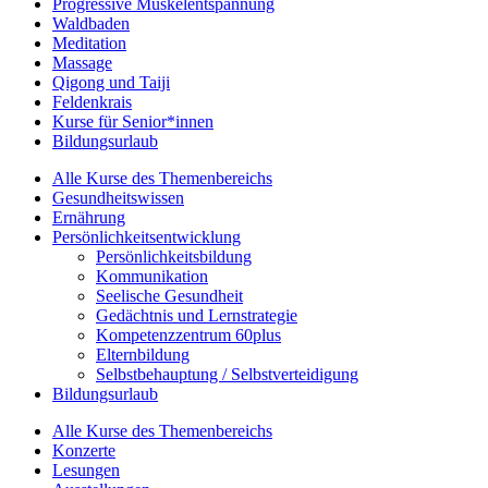
Progressive Muskelentspannung
Waldbaden
Meditation
Massage
Qigong und Taiji
Feldenkrais
Kurse für Senior*innen
Bildungsurlaub
Alle Kurse des Themenbereichs
Gesundheitswissen
Ernährung
Persönlichkeitsentwicklung
Persönlichkeitsbildung
Kommunikation
Seelische Gesundheit
Gedächtnis und Lernstrategie
Kompetenzzentrum 60plus
Elternbildung
Selbstbehauptung / Selbstverteidigung
Bildungsurlaub
Alle Kurse des Themenbereichs
Konzerte
Lesungen