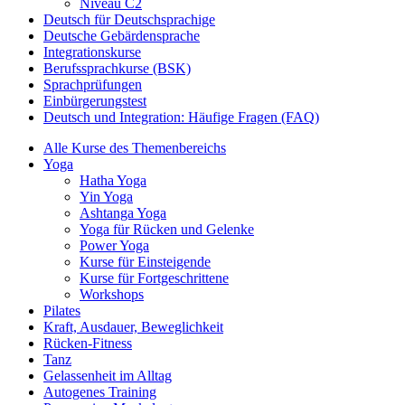
Niveau C2
Deutsch für Deutschsprachige
Deutsche Gebärdensprache
Integrationskurse
Berufssprachkurse (BSK)
Sprachprüfungen
Einbürgerungstest
Deutsch und Integration: Häufige Fragen (FAQ)
Alle Kurse des Themenbereichs
Yoga
Hatha Yoga
Yin Yoga
Ashtanga Yoga
Yoga für Rücken und Gelenke
Power Yoga
Kurse für Einsteigende
Kurse für Fortgeschrittene
Workshops
Pilates
Kraft, Ausdauer, Beweglichkeit
Rücken-Fitness
Tanz
Gelassenheit im Alltag
Autogenes Training