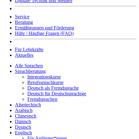
Digitale Technik und Medien
Service
Beratung
Ermäßigungen und Förderung
Hilfe / Häufige Fragen (FAQ)
Für Lehrkräfte
Aktuelles
Alle Sprachen
Sprachberatung
Integrationskurse
Berufssprachkurse
Deutsch als Fremdsprache
Deutsch für Deutschsprachige
Fremdsprachen
Altgriechisch
Arabisch
Chinesisch
Dänisch
Deutsch
Englisch
Für Anfänger*innen