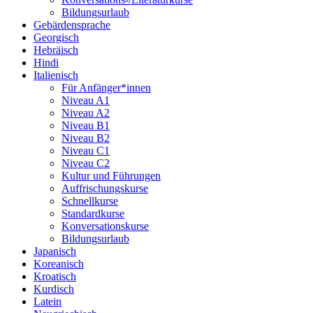
Bildungsurlaub
Gebärdensprache
Georgisch
Hebräisch
Hindi
Italienisch
Für Anfänger*innen
Niveau A1
Niveau A2
Niveau B1
Niveau B2
Niveau C1
Niveau C2
Kultur und Führungen
Auffrischungskurse
Schnellkurse
Standardkurse
Konversationskurse
Bildungsurlaub
Japanisch
Koreanisch
Kroatisch
Kurdisch
Latein