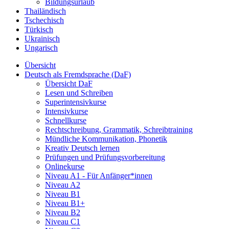
Bildungsurlaub
Thailändisch
Tschechisch
Türkisch
Ukrainisch
Ungarisch
Übersicht
Deutsch als Fremdsprache (DaF)
Übersicht DaF
Lesen und Schreiben
Superintensivkurse
Intensivkurse
Schnellkurse
Rechtschreibung, Grammatik, Schreibtraining
Mündliche Kommunikation, Phonetik
Kreativ Deutsch lernen
Prüfungen und Prüfungsvorbereitung
Onlinekurse
Niveau A1 - Für Anfänger*innen
Niveau A2
Niveau B1
Niveau B1+
Niveau B2
Niveau C1