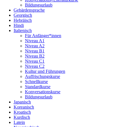
Bildungsurlaub
Gebärdensprache
Georgisch
Hebräisch
Hindi
Italienisch
Für Anfänger*innen
Niveau A1
Niveau A2
Niveau B1
Niveau B2
Niveau C1
Niveau C2
Kultur und Führungen
Auffrischungskurse
Schnellkurse
Standardkurse
Konversationskurse
Bildungsurlaub
Japanisch
Koreanisch
Kroatisch
Kurdisch
Latein