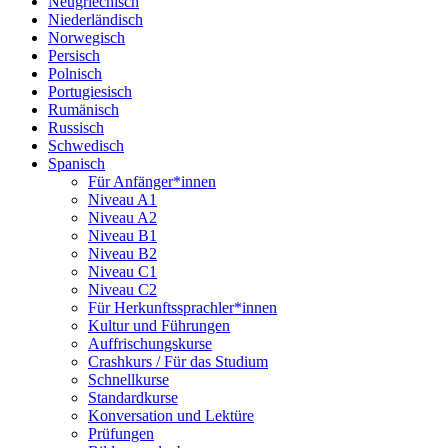
Neugriechisch
Niederländisch
Norwegisch
Persisch
Polnisch
Portugiesisch
Rumänisch
Russisch
Schwedisch
Spanisch
Für Anfänger*innen
Niveau A1
Niveau A2
Niveau B1
Niveau B2
Niveau C1
Niveau C2
Für Herkunftssprachler*innen
Kultur und Führungen
Auffrischungskurse
Crashkurs / Für das Studium
Schnellkurse
Standardkurse
Konversation und Lektüre
Prüfungen