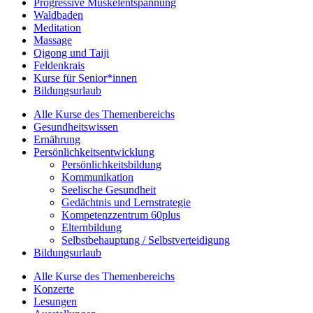
Progressive Muskelentspannung
Waldbaden
Meditation
Massage
Qigong und Taiji
Feldenkrais
Kurse für Senior*innen
Bildungsurlaub
Alle Kurse des Themenbereichs
Gesundheitswissen
Ernährung
Persönlichkeitsentwicklung
Persönlichkeitsbildung
Kommunikation
Seelische Gesundheit
Gedächtnis und Lernstrategie
Kompetenzzentrum 60plus
Elternbildung
Selbstbehauptung / Selbstverteidigung
Bildungsurlaub
Alle Kurse des Themenbereichs
Konzerte
Lesungen