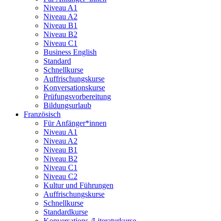
Niveau A1
Niveau A2
Niveau B1
Niveau B2
Niveau C1
Business English
Standard
Schnellkurse
Auffrischungskurse
Konversationskurse
Prüfungsvorbereitung
Bildungsurlaub
Französisch
Für Anfänger*innen
Niveau A1
Niveau A2
Niveau B1
Niveau B2
Niveau C1
Niveau C2
Kultur und Führungen
Auffrischungskurse
Schnellkurse
Standardkurse
Konversations-/Literaturkurse