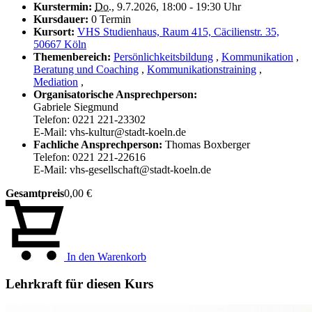
Kurstermin:
Do.
, 9.7.2026, 18:00 - 19:30 Uhr
Kursdauer:
0 Termin
Kursort:
VHS Studienhaus, Raum 415, Cäcilienstr. 35,
50667 Köln
Themenbereich:
Persönlichkeitsbildung
,
Kommunikation
,
Beratung und Coaching
,
Kommunikationstraining
,
Mediation
,
Organisatorische Ansprechperson:
Gabriele Siegmund
Telefon: 0221 221-23302
E-Mail: vhs-kultur@stadt-koeln.de
Fachliche Ansprechperson:
Thomas Boxberger
Telefon: 0221 221-22616
E-Mail: vhs-gesellschaft@stadt-koeln.de
Gesamtpreis
0,00 €
In den Warenkorb
Lehrkraft für diesen Kurs