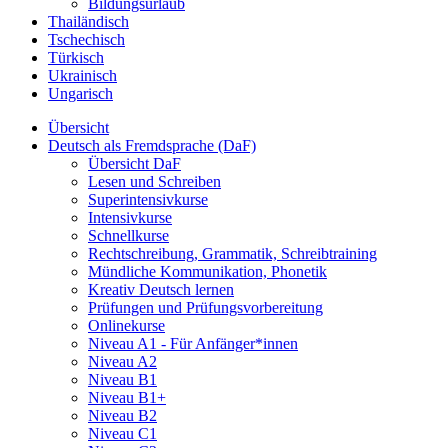
Bildungsurlaub
Thailändisch
Tschechisch
Türkisch
Ukrainisch
Ungarisch
Übersicht
Deutsch als Fremdsprache (DaF)
Übersicht DaF
Lesen und Schreiben
Superintensivkurse
Intensivkurse
Schnellkurse
Rechtschreibung, Grammatik, Schreibtraining
Mündliche Kommunikation, Phonetik
Kreativ Deutsch lernen
Prüfungen und Prüfungsvorbereitung
Onlinekurse
Niveau A1 - Für Anfänger*innen
Niveau A2
Niveau B1
Niveau B1+
Niveau B2
Niveau C1