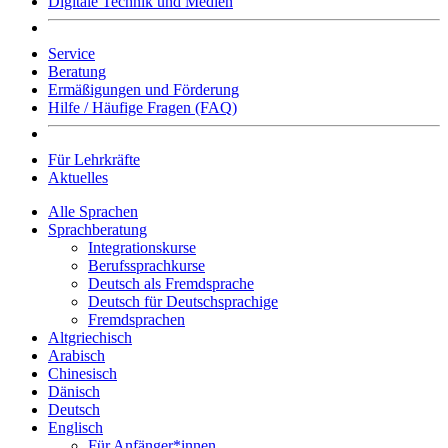
Digitale Technik und Medien
Service
Beratung
Ermäßigungen und Förderung
Hilfe / Häufige Fragen (FAQ)
Für Lehrkräfte
Aktuelles
Alle Sprachen
Sprachberatung
Integrationskurse
Berufssprachkurse
Deutsch als Fremdsprache
Deutsch für Deutschsprachige
Fremdsprachen
Altgriechisch
Arabisch
Chinesisch
Dänisch
Deutsch
Englisch
Für Anfänger*innen