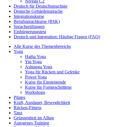
Niveau C2
Deutsch für Deutschsprachige
Deutsche Gebärdensprache
Integrationskurse
Berufssprachkurse (BSK)
Sprachprüfungen
Einbürgerungstest
Deutsch und Integration: Häufige Fragen (FAQ)
Alle Kurse des Themenbereichs
Yoga
Hatha Yoga
Yin Yoga
Ashtanga Yoga
Yoga für Rücken und Gelenke
Power Yoga
Kurse für Einsteigende
Kurse für Fortgeschrittene
Workshops
Pilates
Kraft, Ausdauer, Beweglichkeit
Rücken-Fitness
Tanz
Gelassenheit im Alltag
Autogenes Training