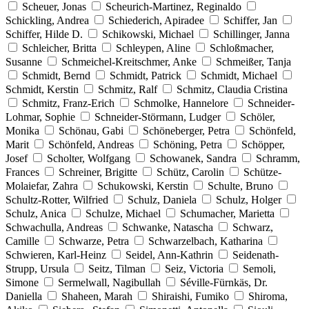
Scheuer, Jonas
Scheurich-Martinez, Reginaldo
Schickling, Andrea
Schiederich, Apiradee
Schiffer, Jan
Schiffer, Hilde D.
Schikowski, Michael
Schillinger, Janna
Schleicher, Britta
Schleypen, Aline
Schloßmacher,
Susanne
Schmeichel-Kreitschmer, Anke
Schmeißer, Tanja
Schmidt, Bernd
Schmidt, Patrick
Schmidt, Michael
Schmidt, Kerstin
Schmitz, Ralf
Schmitz, Claudia Cristina
Schmitz, Franz-Erich
Schmolke, Hannelore
Schneider-
Lohmar, Sophie
Schneider-Störmann, Ludger
Schöler,
Monika
Schönau, Gabi
Schöneberger, Petra
Schönfeld,
Marit
Schönfeld, Andreas
Schöning, Petra
Schöpper,
Josef
Scholter, Wolfgang
Schowanek, Sandra
Schramm,
Frances
Schreiner, Brigitte
Schütz, Carolin
Schütze-
Molaiefar, Zahra
Schukowski, Kerstin
Schulte, Bruno
Schultz-Rotter, Wilfried
Schulz, Daniela
Schulz, Holger
Schulz, Anica
Schulze, Michael
Schumacher, Marietta
Schwachulla, Andreas
Schwanke, Natascha
Schwarz,
Camille
Schwarze, Petra
Schwarzelbach, Katharina
Schwieren, Karl-Heinz
Seidel, Ann-Kathrin
Seidenath-
Strupp, Ursula
Seitz, Tilman
Seiz, Victoria
Semoli,
Simone
Sermelwall, Nagibullah
Séville-Fürnkäs, Dr.
Daniella
Shaheen, Marah
Shiraishi, Fumiko
Shiroma,