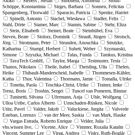
Akiko
Siebers , Stefan
Simonetti, Antonella
Siouli-
Schöppe, Konstantinia
Sirges, Barbara
Sonnen, Felicitas
Spangenberg, Thorwald
Sparacio, Patricia
Spenke, Harriet
Spinelli, Antonio
Stachel, Wiesława
Stadler, Felix
Stahl, Dörte
Stamer, Marc
Stamm, Sabine
Stehr, Eliza
Stein, Elisabeth
Steiner, Beate
Steinhübel, Eva
Steven, Beate
Stolorz, Dominik
Strauß, Jürgen
Stroisch,
Jörg
Strotmann, Peter
Strunden, Anouchka
Strutzke,
Katharina
Stumpf, Herbert
Suhett, Weber
Szymanski,
Simone
Szyszka, Michael
Talas, Funda
Tamkus, Kristina
TavaTech GmbH,
Taylor, Marga
Testmuster, Testa
Thanos, Nikolaos
Theile, Isabel
Theisling, Ulla
Thelen,
Heike
Thibault-Manderscheid, Isabelle
Thommesen-Kähler,
Katha
Thor, Valentina
Thormann, Jamie
Tomalla, Ulrike
Tonetta, Paola
Toschka-Christ, Ulrike
Trainer, Imke
Trenz, Boris
Troshin, Sergei
Tuncel van Pomeren, Binnur
Tuninetti, Silvana
Ufermann, Anja
Uhle, Wolfgang
Ulloa Uribe, Carlos Alberto
Umschaden-Rüsken, Nicole
Utitz, Pavel
Valder, Jakob
Valuckiene, Jurgita
Valverde
Esteban, Lorenzo
van der Meer, Saskia
van Mark, Hauke
Vargas Estrada, Roberto Enrique
Velder, Julia
vhs.wissen live,
Vicente, Alice
Vimmer, Rozalia Katalin
Vincent, Summer Lee
Virag, Andrea
Visky, Ruth-Boglár