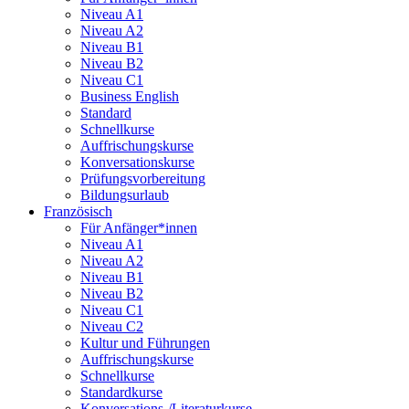
Niveau A1
Niveau A2
Niveau B1
Niveau B2
Niveau C1
Business English
Standard
Schnellkurse
Auffrischungskurse
Konversationskurse
Prüfungsvorbereitung
Bildungsurlaub
Französisch
Für Anfänger*innen
Niveau A1
Niveau A2
Niveau B1
Niveau B2
Niveau C1
Niveau C2
Kultur und Führungen
Auffrischungskurse
Schnellkurse
Standardkurse
Konversations-/Literaturkurse