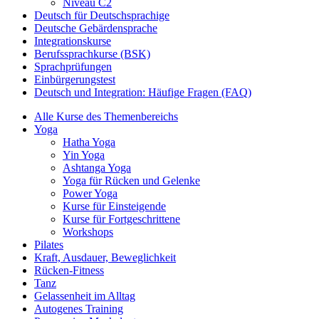
Niveau C2
Deutsch für Deutschsprachige
Deutsche Gebärdensprache
Integrationskurse
Berufssprachkurse (BSK)
Sprachprüfungen
Einbürgerungstest
Deutsch und Integration: Häufige Fragen (FAQ)
Alle Kurse des Themenbereichs
Yoga
Hatha Yoga
Yin Yoga
Ashtanga Yoga
Yoga für Rücken und Gelenke
Power Yoga
Kurse für Einsteigende
Kurse für Fortgeschrittene
Workshops
Pilates
Kraft, Ausdauer, Beweglichkeit
Rücken-Fitness
Tanz
Gelassenheit im Alltag
Autogenes Training