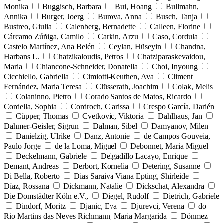
Monika
Buggisch, Barbara
Bui, Hoang
Bullmahn,
Annika
Burger, Joerg
Burova, Anna
Busch, Tanja
Bustreo, Giulia
Calenberg, Bernadette
Calleen, Florine
Cárcamo Zúñiga, Camilo
Carkin, Arzu
Caso, Cordula
Castelo Martínez, Ana Belén
Ceylan, Hüseyin
Chandna,
Harbans L.
Chatzikaloudis, Petros
Chatziparaskevaidou,
Maria
Chiancone-Schneider, Donatella
Choi, Inyoung
Cicchiello, Gabriella
Cimiotti-Keuthen, Ava
Climent
Fernández, Maria Teresa
Clüsserath, Joachim
Colak, Melis
Colaninno, Pietro
Corado Santos de Matos, Ricardo
Cordella, Sophia
Cordroch, Clarissa
Crespo García, Darién
Cüpper, Thomas
Cvetkovic, Viktoria
Dahlhaus, Jan
Dahmer-Geisler, Sigrun
Dalman, Sibel
Damyanov, Milen
Danielzig, Ulrike
Danz, Antonie
de Campos Gouveia,
Paulo Jorge
de la Loma, Miguel
Debonnet, Maria Miguel
Deckelmann, Gabriele
Delgadillo Lacayo, Enrique
Demant, Andreas
Derbort, Kornelia
Detering, Susanne
Di Bella, Roberto
Dias Saraiva Viana Epting, Shirleide
Díaz, Rossana
Dickmann, Natalie
Dickschat, Alexandra
Die Domstädter Köln e.V.,
Diegel, Rudolf
Dietrich, Gabriele
Dindorf, Moritz
Djanic, Eva
Djurevci, Verena
do
Rio Martins das Neves Richmann, Maria Margarida
Dönmez