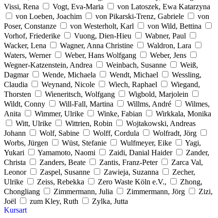
Vissi, Rena
Vogt, Eva-Maria
von Latoszek, Ewa Katarzyna
von Loeben, Joachim
von Pikarski-Trenz, Gabriele
von
Poser, Constanze
von Westerholt, Karl
von Wild, Bettina
Vorhof, Friederike
Vuong, Dien-Hieu
Wabner, Paul
Wacker, Lena
Wagner, Anna Christine
Waldron, Lara
Waters, Werner
Weber, Hans Wolfgang
Weber, Jens
Wegner-Katzenstein, Andrea
Weinbach, Susanne
Weiß,
Dagmar
Wende, Michaela
Wendt, Michael
Wessling,
Claudia
Weynand, Nicole
Wiech, Raphael
Wiegand,
Thorsten
Wieneritsch, Wolfgang
Wigbold, Marjolein
Wildt, Conny
Will-Fall, Martina
Willms, André
Wilmes,
Anita
Wimmer, Ulrike
Winke, Fabian
Wirkkala, Monika
Witt, Ulrike
Wittrien, Robin
Wojtakowski, Andreas
Johann
Wolf, Sabine
Wolff, Cordula
Wolfradt, Jörg
Worbs, Jürgen
Wüst, Stefanie
Wulfmeyer, Eike
Yagi,
Yukari
Yamamoto, Naomi
Zaidi, Danial Haider
Zander,
Christa
Zanders, Beate
Zantis, Franz-Peter
Zarca Val,
Leonor
Zaspel, Susanne
Zawieja, Suzanna
Zecher,
Ulrike
Zeiss, Rebekka
Zero Waste Köln e.V.,
Zhong,
Chongliang
Zimmermann, Julia
Zimmermann, Jörg
Zizi,
Joël
zum Kley, Ruth
Zylka, Jutta
Kursart