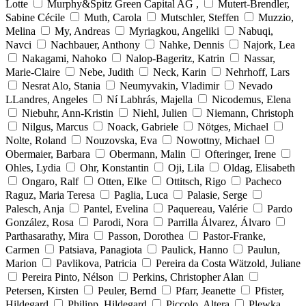
Lotte
Murphy&Spitz Green Capital AG ,
Mutert-Brendler,
Sabine Cécile
Muth, Carola
Mutschler, Steffen
Muzzio,
Melina
My, Andreas
Myriagkou, Angeliki
Nabuqi,
Navci
Nachbauer, Anthony
Nahke, Dennis
Najork, Lea
Nakagami, Nahoko
Nalop-Bageritz, Katrin
Nassar,
Marie-Claire
Nebe, Judith
Neck, Karin
Nehrhoff, Lars
Nesrat Alo, Stania
Neumyvakin, Vladimir
Nevado
LLandres, Angeles
Ní Labhrás, Majella
Nicodemus, Elena
Niebuhr, Ann-Kristin
Niehl, Julien
Niemann, Christoph
Nilgus, Marcus
Noack, Gabriele
Nötges, Michael
Nolte, Roland
Nouzovska, Eva
Nowottny, Michael
Obermaier, Barbara
Obermann, Malin
Ofteringer, Irene
Ohles, Lydia
Ohr, Konstantin
Oji, Lila
Oldag, Elisabeth
Ongaro, Ralf
Otten, Elke
Ottitsch, Rigo
Pacheco
Raguz, Maria Teresa
Paglia, Luca
Palasie, Serge
Palesch, Anja
Pantel, Evelina
Paquereau, Valérie
Pardo
González, Rosa
Parodi, Nora
Parrilla Álvarez, Álvaro
Parthasarathy, Mira
Passon, Dorothea
Pastor-Franke,
Carmen
Patsiava, Panagiota
Paulick, Hanno
Paulun,
Marion
Pavlikova, Patricia
Pereira da Costa Wätzold, Juliane
Pereira Pinto, Nélson
Perkins, Christopher Alan
Petersen, Kirsten
Peuler, Bernd
Pfarr, Jeanette
Pfister,
Hildegard
Philipp, Hildegard
Piccolo, Altera
Plewka,