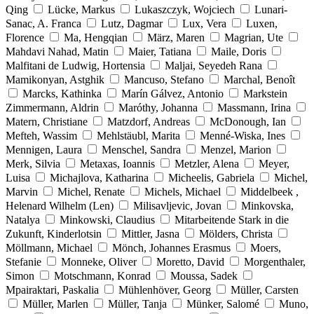
Qing
Lücke, Markus
Lukaszczyk, Wojciech
Lunari-
Sanac, A. Franca
Lutz, Dagmar
Lux, Vera
Luxen,
Florence
Ma, Hengqian
März, Maren
Magrian, Ute
Mahdavi Nahad, Matin
Maier, Tatiana
Maile, Doris
Malfitani de Ludwig, Hortensia
Maljai, Seyedeh Rana
Mamikonyan, Astghik
Mancuso, Stefano
Marchal, Benoît
Marcks, Kathinka
Marín Gálvez, Antonio
Markstein
Zimmermann, Aldrin
Maróthy, Johanna
Massmann, Irina
Matern, Christiane
Matzdorf, Andreas
McDonough, Ian
Mefteh, Wassim
Mehlstäubl, Marita
Menné-Wiska, Ines
Mennigen, Laura
Menschel, Sandra
Menzel, Marion
Merk, Silvia
Metaxas, Ioannis
Metzler, Alena
Meyer,
Luisa
Michajlova, Katharina
Micheelis, Gabriela
Michel,
Marvin
Michel, Renate
Michels, Michael
Middelbeek ,
Helenard Wilhelm (Len)
Milisavljevic, Jovan
Minkovska,
Natalya
Minkowski, Claudius
Mitarbeitende Stark in die
Zukunft, Kinderlotsin
Mittler, Jasna
Mölders, Christa
Möllmann, Michael
Mönch, Johannes Erasmus
Moers,
Stefanie
Monneke, Oliver
Moretto, David
Morgenthaler,
Simon
Motschmann, Konrad
Moussa, Sadek
Mpairaktari, Paskalia
Mühlenhöver, Georg
Müller, Carsten
Müller, Marlen
Müller, Tanja
Münker, Salomé
Muno,