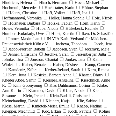
Hindrichs, Helena
Hirsch, Hermann
Hoch, Michael
Hochmuth, Mercedes
Hochstatter, Karin
Höhne, Stephan
Hölters, Christine
Hoff, Volker
Hoff, Ina
Hoffmannová, Veronika
Holler, Hanna Sophie
Holz, Nicole
Holzhauer, Barbara
Holzke, Fabian
Horn, Karin
Howe, Veronika
Hube, Nicola
Hülsebeck, Rachele
Humbert-Kukulady, Uwe
Hurst, Kerstin
Iken, Dr. Sebastião
Immer, Maximilian
IN VIA Kath. Verband für Mädchen- u,
Frauensozialarbeit Köln e.V.
Incheva, Theodora
Jacob, Jens
Jacobi-Nortier, Babeth
Jacobsen, Sven
Jeczmyk, Maja
Jenner, Christiane
Jeschke, Sarah
Jessenberger, Jutta
Johnke, Tina
Jonsson, Chantal
Junker, Jana
Kaim,
Wioleta
Kaiser, Renate
Kaiser, Désirée
Kamp, Carmen
Karadeniz, Kübra
Kerber-Ireland, Sarah
Kern, Renata
Kern, Jutta
Kesicka, Barbara Anna
Khattar, Dhruv
Kheder Abde, Samir
Kierspel, Angelina
Kieschnick, Anne
R.
Kim, Goonyoung
Kiss-Dahlmanns, Corina
Klabe,
Ann-Katrin
Klammer, David
Klaus, Nicole
Klein,
Susanne
Klein, Irene
Klein-Badali, Christine
Kleinehanding, David
Kleinert, Katja
Klie, Sabine
Klose, Martin
Kmiotek-Meier, Emilia
Knapp, Nadine
Knepper, Mechthild
Koc, Erkan
Koch, Patricia
Kölner