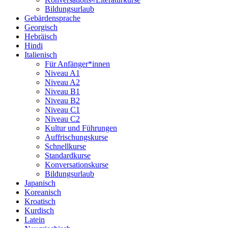
Bildungsurlaub
Gebärdensprache
Georgisch
Hebräisch
Hindi
Italienisch
Für Anfänger*innen
Niveau A1
Niveau A2
Niveau B1
Niveau B2
Niveau C1
Niveau C2
Kultur und Führungen
Auffrischungskurse
Schnellkurse
Standardkurse
Konversationskurse
Bildungsurlaub
Japanisch
Koreanisch
Kroatisch
Kurdisch
Latein