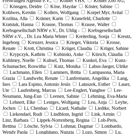
Freiwilligen Agentur e.V.,
Kölner VHS,
Kölner Zoo AG,
Könsgen, Deidre
Köse, Haydar
Köster, Sabine
Kohlwes, Kerstin
Kollers, Wolfgang
Korpel Myr, Avital
Kozlina, Alla
Krämer, Karin
Kranefeld, Charlotte
Kratsiuk, Hanna
Krause, Thomas
Krause, Walter
Krebsgesellschaft NRW e.V., Dr. Uhlig -
Krebsgesellschaft
NRW e.V., , Dr. Lea Maria Winter
Kreiterling, Sonja
Kreutz,
Ingeborg
Kreuzer, Jessica
Krieger, Viktoria
Krosse,
Renate
Krott, Christina
Krüger, Claudia
Krüger, Sabine
Krypczyk, Kathrin
Kubinski, Anke
Kürsch, Claudia
Kuhlmey, Noelle
Kuhsel, Thomas
Kunkel, Eva
Kunz-
Schumacher, Roswitha
Kutz, Monika
Labus-Jaeger, Ulrike
Lachmann, Ellen
Lammers, Britta
Lampasona, Maria
Grazia
Landwehr, Renate
Lanfermann, Angelika
Lang,
Ines
Lara Espino, Antonio Jesús
Latuszek, Esther
Lauer,
Ute
Laufenberg, Marcus
Lee-Englert, Yanghee
Lee-
Neumann, Jung-Eun
Leenen, Sabine
Lehming, Eva-Maria
Lehnert, Elke
Lentges, Wolfgang
Leu, Anja
Leyhe,
Jochen
Li, Chenhao
Licard, Nathalie
Liedtke, Norbert
Liekendael, Rudi
Lindblom, Ingrid
Link, Armin
Linz, Barbara
Lippek-Norrenberg, Regina
Lob-Preis,
Bettina
Lösche, Sylvia
Lohmar, Dagmar
Lombardo,
Wendy Paola
Longhitano, Nunzia
Lozo, Simon
Lu,