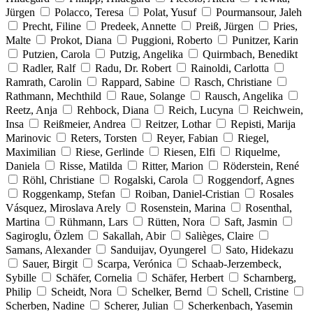
Jürgen
Polacco, Teresa
Polat, Yusuf
Pourmansour, Jaleh
Precht, Filine
Predeek, Annette
Preiß, Jürgen
Pries,
Malte
Prokot, Diana
Puggioni, Roberto
Punitzer, Karin
Putzien, Carola
Putzig, Angelika
Quirmbach, Benedikt
Radler, Ralf
Radu, Dr. Robert
Rainoldi, Carlotta
Ramrath, Carolin
Rappard, Sabine
Rasch, Christiane
Rathmann, Mechthild
Raue, Solange
Rausch, Angelika
Reetz, Anja
Rehbock, Diana
Reich, Lucyna
Reichwein,
Insa
Reißmeier, Andrea
Reitzer, Lothar
Repisti, Marija
Marinovic
Reters, Torsten
Reyer, Fabian
Riegel,
Maximilian
Riese, Gerlinde
Riesen, Elfi
Riquelme,
Daniela
Risse, Matilda
Ritter, Marion
Röderstein, René
Röhl, Christiane
Rogalski, Carola
Roggendorf, Agnes
Roggenkamp, Stefan
Roiban, Daniel-Cristian
Rosales
Vásquez, Miroslava Arely
Rosenstein, Marina
Rosenthal,
Martina
Rühmann, Lars
Rütten, Nora
Saft, Jasmin
Sagiroglu, Özlem
Sakallah, Abir
Salièges, Claire
Samans, Alexander
Sanduijav, Oyungerel
Sato, Hidekazu
Sauer, Birgit
Scarpa, Verónica
Schaab-Jerzembeck,
Sybille
Schäfer, Cornelia
Schäfer, Herbert
Scharnberg,
Philip
Scheidt, Nora
Schelker, Bernd
Schell, Cristine
Scherben, Nadine
Scherer, Julian
Scherkenbach, Yasemin