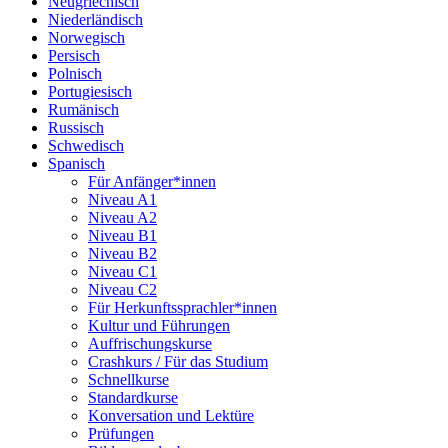
Neugriechisch
Niederländisch
Norwegisch
Persisch
Polnisch
Portugiesisch
Rumänisch
Russisch
Schwedisch
Spanisch
Für Anfänger*innen
Niveau A1
Niveau A2
Niveau B1
Niveau B2
Niveau C1
Niveau C2
Für Herkunftssprachler*innen
Kultur und Führungen
Auffrischungskurse
Crashkurs / Für das Studium
Schnellkurse
Standardkurse
Konversation und Lektüre
Prüfungen