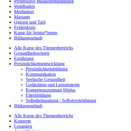
Progressive Muskelentspannung
Waldbaden
Meditation
Massage
Qigong und Taiji
Feldenkrais
Kurse für Senior*innen
Bildungsurlaub
Alle Kurse des Themenbereichs
Gesundheitswissen
Ernährung
Persönlichkeitsentwicklung
Persönlichkeitsbildung
Kommunikation
Seelische Gesundheit
Gedächtnis und Lernstrategie
Kompetenzzentrum 60plus
Elternbildung
Selbstbehauptung / Selbstverteidigung
Bildungsurlaub
Alle Kurse des Themenbereichs
Konzerte
Lesungen