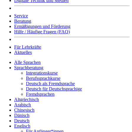
Digitale Technik und Medien
Service
Beratung
Ermäßigungen und Förderung
Hilfe / Häufige Fragen (FAQ)
Für Lehrkräfte
Aktuelles
Alle Sprachen
Sprachberatung
Integrationskurse
Berufssprachkurse
Deutsch als Fremdsprache
Deutsch für Deutschsprachige
Fremdsprachen
Altgriechisch
Arabisch
Chinesisch
Dänisch
Deutsch
Englisch
Für Anfänger*innen