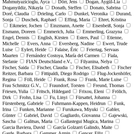
Mahmutyazicioglu, Ayca
Dörr, Jens
Dogan, Aygül-Lia
Doganyildiz, Nikayla
Donath, Steffen
Donato, Sabrina
Doré, Claudia
Drieling, Carlo
Dunkel, Veronika
Durand,
Sonja
Duschek, Raphael
Effing, Maria
Ehret, Kristina
Eikmeier, Jochen
Einzmann, Anette
Eisenbeiß, Sonja
Eismann, Doreen
Emmerich, Julia
Emmerling, Grazyna
Engel, Dennis
English, Kirsten
Esters, Paul
Etienne,
Michelle
Evers, Anna
Eversberg, Nadine
Ewert, Trude
Luise
Eylert, Heide
Falaise, Éric
Feiertag, Servaas
Maarten
Fernández Costoya, María del Carmen
Fiala,
Stefanie
FIAN Deutschland e.V.,
Filyanina, Nelya
Fischer, Saida
Fischer, Claudia
Fischer, Elisabeth
Fischer
Reitzer, Barbara
Fittipaldi, Diego Rodrigo
Flug-Jockenhöfer,
Regina
Föll, Heide
Frank, Rosa
Frank, Marie Luise
Frau Schmitzz G.V.,
Fraundorf, Torsten
Freund, Thomas
Friesen, Yulia
Fritsch, Hildegard
Frixou, Eleni
Frölich,
Dirk
Frohn, Lisa
Fu, Linyi
Fürsattel, Johanna
Fürstenberg, Gabriele
Fuhrmann-Kappen, Heidrun
Funk,
Irina
Funken, Marianne
Furukawa, Miyuki
Gabler,
Günter
Gabriel, David
Gagliardo, Giovanna
Gajewski,
Sascha
Galitsas, Maria
Gallastegui Mugica, Marina
Garcia Baviera, David
García Golzarri Galindo, Maite
Garde, Barbara
Gemmer, Armin
Gencer, Filiz