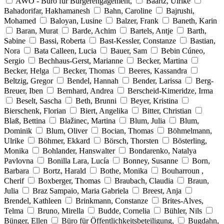
AWO - Büro für Bürgerengagement,
Baartz, Ulrike
Bahadorifar, Hakhamanesh
Bahn, Caroline
Bajrushi,
Mohamed
Baloyan, Lusine
Balzer, Frank
Baneth, Karin
Baran, Murat
Barde, Achim
Bartels, Antje
Barth,
Sabine
Bassi, Roberta
Bast-Kessler, Constanze
Bastian,
Nora
Bata Calleen, Lucia
Bauer, Sam
Bebin Cúneo,
Sergio
Bechhaus-Gerst, Marianne
Becker, Martina
Becker, Helga
Becker, Thomas
Beeres, Kassandra
Beltzig, Gregor
Bendel, Hannah
Bender, Larissa
Berg-
Breuer, Iben
Bernhard, Andrea
Berscheid-Kimeridze, Irma
Beselt, Sascha
Beth, Brunni
Beyer, Kristina
Bierschenk, Florian
Biert, Angelika
Bitter, Christian
Blaß, Bettina
Blažinec, Martina
Blum, Julia
Blum,
Dominik
Blum, Oliver
Bocian, Thomas
Böhmelmann,
Ulrike
Böhmer, Ekkard
Börsch, Thorsten
Bösterling,
Monika
Bohlander, Hanswalter
Bondarenko, Natalya
Pavlovna
Bonilla Lara, Lucía
Bonney, Susanne
Born,
Barbara
Bortz, Harald
Bothe, Monika
Bouharroun ,
Cherif
Boxberger, Thomas
Braubach, Claudia
Braun,
Julia
Braz Sampaio, Maria Gabriela
Breest, Anja
Brendel, Kathleen
Brinkmann, Constanze
Brites-Alves,
Telma
Bruno, Mirella
Budde, Cornelia
Bühler, Nils
Bünger, Ellen
Büro für Öffentlichkeitsbeteiligung,
Bugdahn,