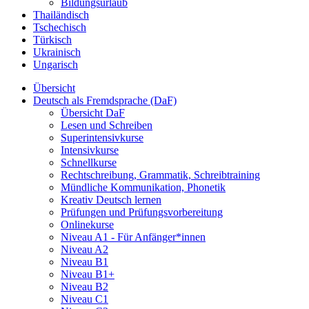
Bildungsurlaub
Thailändisch
Tschechisch
Türkisch
Ukrainisch
Ungarisch
Übersicht
Deutsch als Fremdsprache (DaF)
Übersicht DaF
Lesen und Schreiben
Superintensivkurse
Intensivkurse
Schnellkurse
Rechtschreibung, Grammatik, Schreibtraining
Mündliche Kommunikation, Phonetik
Kreativ Deutsch lernen
Prüfungen und Prüfungsvorbereitung
Onlinekurse
Niveau A1 - Für Anfänger*innen
Niveau A2
Niveau B1
Niveau B1+
Niveau B2
Niveau C1