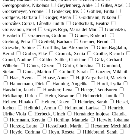
Georgopoulos, Nikolaos
Geylenberg, Anke
Gilles, Axel
Göckemeyer, Yvonne
Gödecker, Iris
Göhlen, Britta
Göttgens, Barbara
Goger, Alena
Goldmann, Nikolai
González Corral, Tábatha Judith
Gottschalk, Beatriz
Goussanou, Fidel
Goyes Roja, Maria del Mar
Gramatzki,
Elisabeth
Grauenson, Gudrun
Grauer, Roderich
Grebing, Petra
Greifeld, Barbara
Greiner, Bernd
Griesche, Sabine
Griffiths, Ian Alexander
Grins-Bagdahn,
Bernd
Grober, Elke
Gromak, Xenia
Grothe, Ricarda
Grund, Nadine
Gülden Sattler, Christine
Gülz, Gerhard
Wilhelm
Günes, Gizem
Gürth, Christina
Gumbold,
Stefan
Gunia, Marion
Guthoff, Sarah
Guzner, Mikhail
Haas, Svenja
Haase, Anne
Haji Zargarbashi, Marzieh
Hannemann, Dirk
Hanning, Angelika
Hardt, Lydia
Harzheim, Jakob
Hausherr, Lena
Heege, Tsendsuren
Heidkamp, Ulrich
Heim, Susanne
Heimerich, Jannik
Heinen, Hinako
Heinen, Takeo
Heinrigs, Sarah
Heisel,
Jochen
Hellmich, Armin
Hellmund, Larissa
Henrich,
Ulrike Viola
Herbeck, Ulrich
Hernández Inojosa, Claudia
Herrmann, Kerstin
Hertling, Manuela
Herwix, Johanna
Herzog, Laura
Hesselbach, Martin
Hexamer, Mechthild
Heyde, Corinna
Heyn, Roseta
Hildebrand, Sarah