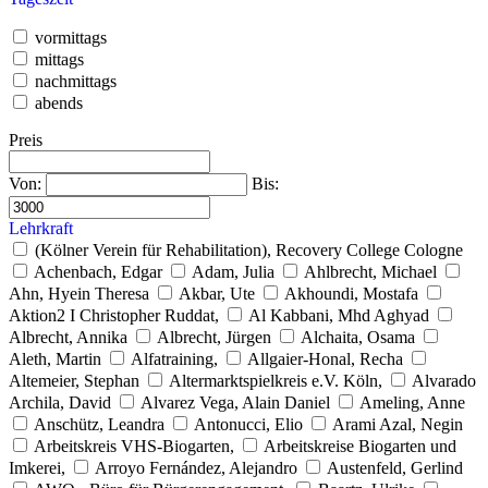
vormittags
mittags
nachmittags
abends
Preis
Von:
Bis:
Lehrkraft
(Kölner Verein für Rehabilitation), Recovery College Cologne
Achenbach, Edgar
Adam, Julia
Ahlbrecht, Michael
Ahn, Hyein Theresa
Akbar, Ute
Akhoundi, Mostafa
Aktion2 I Christopher Ruddat,
Al Kabbani, Mhd Aghyad
Albrecht, Annika
Albrecht, Jürgen
Alchaita, Osama
Aleth, Martin
Alfatraining,
Allgaier-Honal, Recha
Altemeier, Stephan
Altermarktspielkreis e.V. Köln,
Alvarado
Archila, David
Alvarez Vega, Alain Daniel
Ameling, Anne
Anschütz, Leandra
Antonucci, Elio
Arami Azal, Negin
Arbeitskreis VHS-Biogarten,
Arbeitskreise Biogarten und
Imkerei,
Arroyo Fernández, Alejandro
Austenfeld, Gerlind