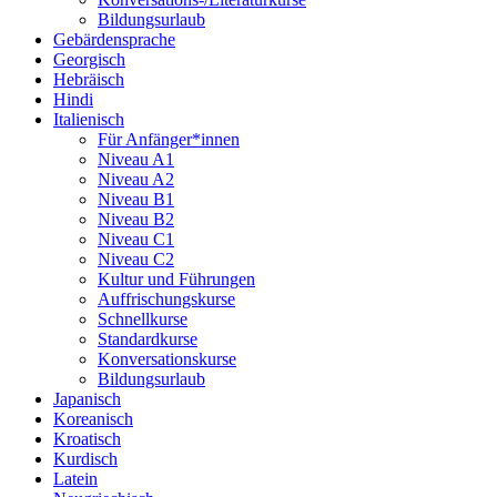
Bildungsurlaub
Gebärdensprache
Georgisch
Hebräisch
Hindi
Italienisch
Für Anfänger*innen
Niveau A1
Niveau A2
Niveau B1
Niveau B2
Niveau C1
Niveau C2
Kultur und Führungen
Auffrischungskurse
Schnellkurse
Standardkurse
Konversationskurse
Bildungsurlaub
Japanisch
Koreanisch
Kroatisch
Kurdisch
Latein