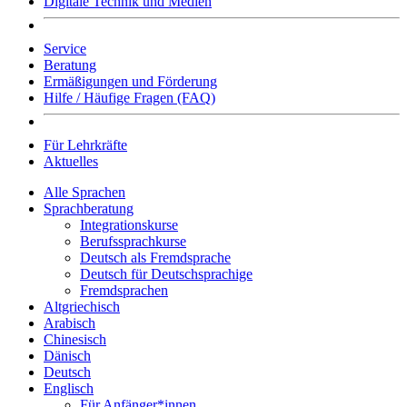
Digitale Technik und Medien
Service
Beratung
Ermäßigungen und Förderung
Hilfe / Häufige Fragen (FAQ)
Für Lehrkräfte
Aktuelles
Alle Sprachen
Sprachberatung
Integrationskurse
Berufssprachkurse
Deutsch als Fremdsprache
Deutsch für Deutschsprachige
Fremdsprachen
Altgriechisch
Arabisch
Chinesisch
Dänisch
Deutsch
Englisch
Für Anfänger*innen