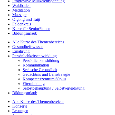
Progressive Muskelentspannung
Waldbaden
Meditation
Massage
Qigong und Taiji
Feldenkrais
Kurse für Senior*innen
Bildungsurlaub
Alle Kurse des Themenbereichs
Gesundheitswissen
Ernährung
Persönlichkeitsentwicklung
Persönlichkeitsbildung
Kommunikation
Seelische Gesundheit
Gedächtnis und Lernstrategie
Kompetenzzentrum 60plus
Elternbildung
Selbstbehauptung / Selbstverteidigung
Bildungsurlaub
Alle Kurse des Themenbereichs
Konzerte
Lesungen