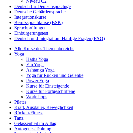
Niveau C2
Deutsch für Deutschsprachige
Deutsche Gebärdensprache
Integrationskurse
Berufssprachkurse (BSK)
Sprachprüfungen
Einbürgerungstest
Deutsch und Integration: Häufige Fragen (FAQ)
Alle Kurse des Themenbereichs
Yoga
Hatha Yoga
Yin Yoga
Ashtanga Yoga
Yoga für Rücken und Gelenke
Power Yoga
Kurse für Einsteigende
Kurse für Fortgeschrittene
Workshops
Pilates
Kraft, Ausdauer, Beweglichkeit
Rücken-Fitness
Tanz
Gelassenheit im Alltag
Autogenes Training