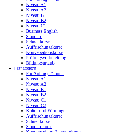
Niveau A1
Niveau A2
Niveau B1
Niveau B2
Niveau C1
Business English
Standard
Schnellkurse
Auffrischungskurse
Konversationskurse
Prüfungsvorbereitung
Bildungsurlaub
Französisch
Für Anfänger*innen
Niveau A1
Niveau A2
Niveau B1
Niveau B2
Niveau C1
Niveau C2
Kultur und Führungen
Auffrischungskurse
Schnellkurse
Standardkurse
Konversations-/Literaturkurse