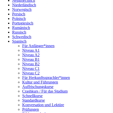
Neugriechisch
Niederländisch
Norwegisch
Persisch
Polnisch
Portugiesisch
Rumänisch
Russisch
Schwedisch
Spanisch
Für Anfänger*innen
Niveau A1
Niveau A2
Niveau B1
Niveau B2
Niveau C1
Niveau C2
Für Herkunftssprachler*innen
Kultur und Führungen
Auffrischungskurse
Crashkurs / Für das Studium
Schnellkurse
Standardkurse
Konversation und Lektüre
Prüfungen