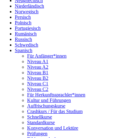
Neugriechisch
Niederländisch
Norwegisch
Persisch
Polnisch
Portugiesisch
Rumänisch
Russisch
Schwedisch
Spanisch
Für Anfänger*innen
Niveau A1
Niveau A2
Niveau B1
Niveau B2
Niveau C1
Niveau C2
Für Herkunftssprachler*innen
Kultur und Führungen
Auffrischungskurse
Crashkurs / Für das Studium
Schnellkurse
Standardkurse
Konversation und Lektüre
Prüfungen