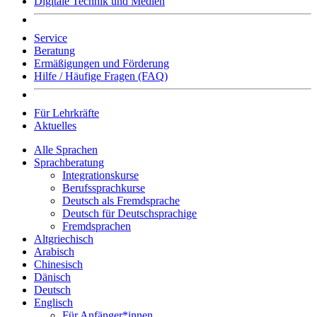
Digitale Technik und Medien
Service
Beratung
Ermäßigungen und Förderung
Hilfe / Häufige Fragen (FAQ)
Für Lehrkräfte
Aktuelles
Alle Sprachen
Sprachberatung
Integrationskurse
Berufssprachkurse
Deutsch als Fremdsprache
Deutsch für Deutschsprachige
Fremdsprachen
Altgriechisch
Arabisch
Chinesisch
Dänisch
Deutsch
Englisch
Für Anfänger*innen