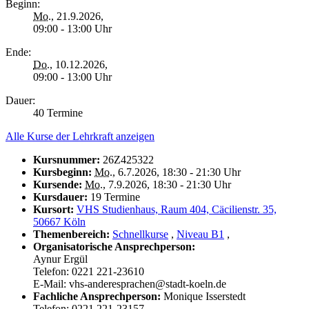
Beginn:
Mo.
, 21.9.2026,
09:00 - 13:00 Uhr
Ende:
Do.
, 10.12.2026,
09:00 - 13:00 Uhr
Dauer:
40 Termine
Alle Kurse der Lehrkraft anzeigen
Kursnummer:
26Z425322
Kursbeginn:
Mo.
, 6.7.2026, 18:30 - 21:30 Uhr
Kursende:
Mo.
, 7.9.2026, 18:30 - 21:30 Uhr
Kursdauer:
19 Termine
Kursort:
VHS Studienhaus, Raum 404, Cäcilienstr. 35,
50667 Köln
Themenbereich:
Schnellkurse
,
Niveau B1
,
Organisatorische Ansprechperson:
Aynur Ergül
Telefon: 0221 221-23610
E-Mail: vhs-anderesprachen@stadt-koeln.de
Fachliche Ansprechperson:
Monique Isserstedt
Telefon: 0221 221-23157