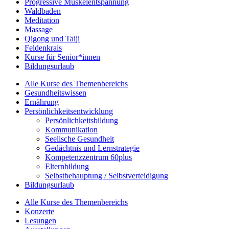
Progressive Muskelentspannung
Waldbaden
Meditation
Massage
Qigong und Taiji
Feldenkrais
Kurse für Senior*innen
Bildungsurlaub
Alle Kurse des Themenbereichs
Gesundheitswissen
Ernährung
Persönlichkeitsentwicklung
Persönlichkeitsbildung
Kommunikation
Seelische Gesundheit
Gedächtnis und Lernstrategie
Kompetenzzentrum 60plus
Elternbildung
Selbstbehauptung / Selbstverteidigung
Bildungsurlaub
Alle Kurse des Themenbereichs
Konzerte
Lesungen