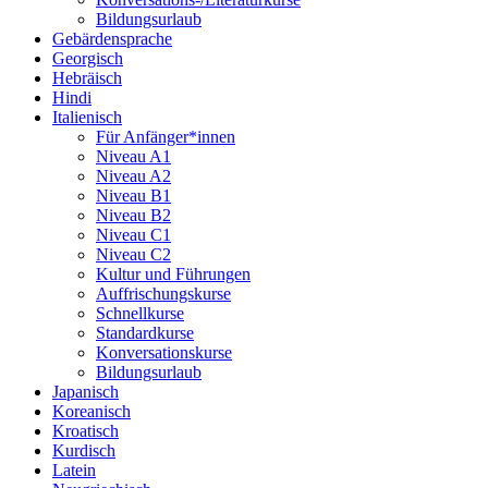
Bildungsurlaub
Gebärdensprache
Georgisch
Hebräisch
Hindi
Italienisch
Für Anfänger*innen
Niveau A1
Niveau A2
Niveau B1
Niveau B2
Niveau C1
Niveau C2
Kultur und Führungen
Auffrischungskurse
Schnellkurse
Standardkurse
Konversationskurse
Bildungsurlaub
Japanisch
Koreanisch
Kroatisch
Kurdisch
Latein