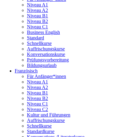
Niveau A1
Niveau A2
Niveau B1
Niveau B2
Niveau C1
Business English
Standard
Schnellkurse
Auffrischungskurse
Konversationskurse
Prüfungsvorbereitung
Bildungsurlaub
Französisch
Für Anfänger*innen
Niveau A1
Niveau A2
Niveau B1
Niveau B2
Niveau C1
Niveau C2
Kultur und Führungen
Auffrischungskurse
Schnellkurse
Standardkurse
Konversations-/Literaturkurse