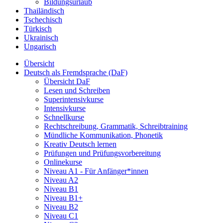
Bildungsurlaub
Thailändisch
Tschechisch
Türkisch
Ukrainisch
Ungarisch
Übersicht
Deutsch als Fremdsprache (DaF)
Übersicht DaF
Lesen und Schreiben
Superintensivkurse
Intensivkurse
Schnellkurse
Rechtschreibung, Grammatik, Schreibtraining
Mündliche Kommunikation, Phonetik
Kreativ Deutsch lernen
Prüfungen und Prüfungsvorbereitung
Onlinekurse
Niveau A1 - Für Anfänger*innen
Niveau A2
Niveau B1
Niveau B1+
Niveau B2
Niveau C1