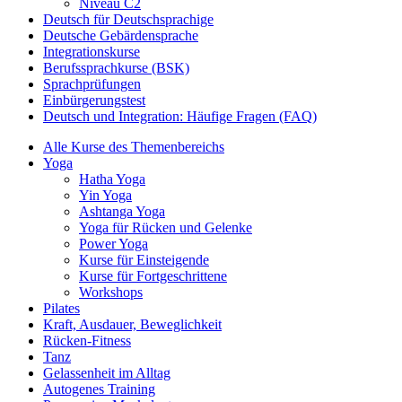
Niveau C2
Deutsch für Deutschsprachige
Deutsche Gebärdensprache
Integrationskurse
Berufssprachkurse (BSK)
Sprachprüfungen
Einbürgerungstest
Deutsch und Integration: Häufige Fragen (FAQ)
Alle Kurse des Themenbereichs
Yoga
Hatha Yoga
Yin Yoga
Ashtanga Yoga
Yoga für Rücken und Gelenke
Power Yoga
Kurse für Einsteigende
Kurse für Fortgeschrittene
Workshops
Pilates
Kraft, Ausdauer, Beweglichkeit
Rücken-Fitness
Tanz
Gelassenheit im Alltag
Autogenes Training