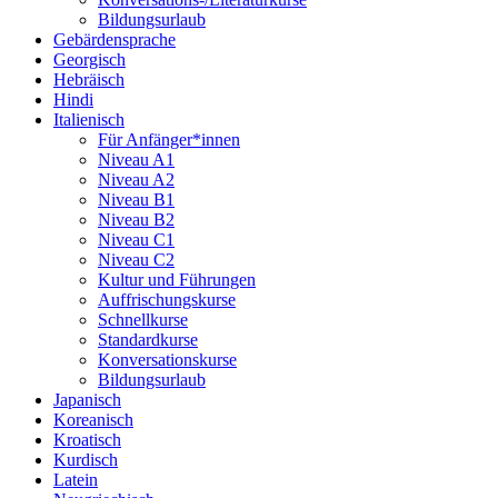
Bildungsurlaub
Gebärdensprache
Georgisch
Hebräisch
Hindi
Italienisch
Für Anfänger*innen
Niveau A1
Niveau A2
Niveau B1
Niveau B2
Niveau C1
Niveau C2
Kultur und Führungen
Auffrischungskurse
Schnellkurse
Standardkurse
Konversationskurse
Bildungsurlaub
Japanisch
Koreanisch
Kroatisch
Kurdisch
Latein