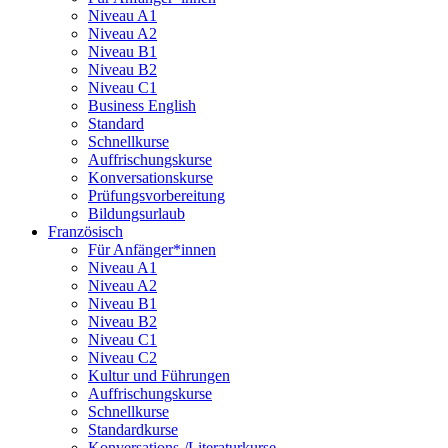
Niveau A1
Niveau A2
Niveau B1
Niveau B2
Niveau C1
Business English
Standard
Schnellkurse
Auffrischungskurse
Konversationskurse
Prüfungsvorbereitung
Bildungsurlaub
Französisch
Für Anfänger*innen
Niveau A1
Niveau A2
Niveau B1
Niveau B2
Niveau C1
Niveau C2
Kultur und Führungen
Auffrischungskurse
Schnellkurse
Standardkurse
Konversations-/Literaturkurse