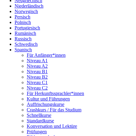
Neugriechisch
Niederländisch
Norwegisch
Persisch
Polnisch
Portugiesisch
Rumänisch
Russisch
Schwedisch
Spanisch
Für Anfänger*innen
Niveau A1
Niveau A2
Niveau B1
Niveau B2
Niveau C1
Niveau C2
Für Herkunftssprachler*innen
Kultur und Führungen
Auffrischungskurse
Crashkurs / Für das Studium
Schnellkurse
Standardkurse
Konversation und Lektüre
Prüfungen