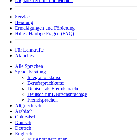
Digitale Technik und Medien
Service
Beratung
Ermäßigungen und Förderung
Hilfe / Häufige Fragen (FAQ)
Für Lehrkräfte
Aktuelles
Alle Sprachen
Sprachberatung
Integrationskurse
Berufssprachkurse
Deutsch als Fremdsprache
Deutsch für Deutschsprachige
Fremdsprachen
Altgriechisch
Arabisch
Chinesisch
Dänisch
Deutsch
Englisch
Für Anfänger*innen