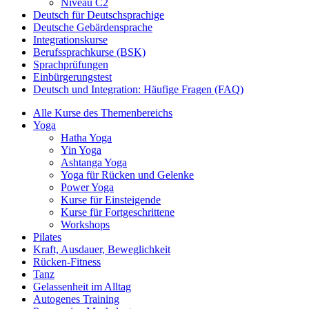
Niveau C2
Deutsch für Deutschsprachige
Deutsche Gebärdensprache
Integrationskurse
Berufssprachkurse (BSK)
Sprachprüfungen
Einbürgerungstest
Deutsch und Integration: Häufige Fragen (FAQ)
Alle Kurse des Themenbereichs
Yoga
Hatha Yoga
Yin Yoga
Ashtanga Yoga
Yoga für Rücken und Gelenke
Power Yoga
Kurse für Einsteigende
Kurse für Fortgeschrittene
Workshops
Pilates
Kraft, Ausdauer, Beweglichkeit
Rücken-Fitness
Tanz
Gelassenheit im Alltag
Autogenes Training