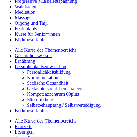
Progressive Muskelentspannung
Waldbaden
Meditation
Massage
Qigong und Taiji
Feldenkrais
Kurse für Senior*innen
Bildungsurlaub
Alle Kurse des Themenbereichs
Gesundheitswissen
Ernährung
Persönlichkeitsentwicklung
Persönlichkeitsbildung
Kommunikation
Seelische Gesundheit
Gedächtnis und Lernstrategie
Kompetenzzentrum 60plus
Elternbildung
Selbstbehauptung / Selbstverteidigung
Bildungsurlaub
Alle Kurse des Themenbereichs
Konzerte
Lesungen