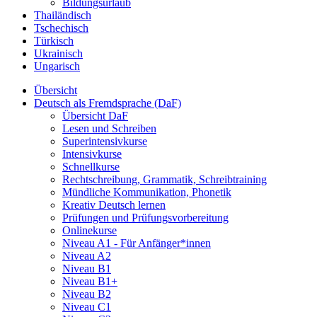
Bildungsurlaub
Thailändisch
Tschechisch
Türkisch
Ukrainisch
Ungarisch
Übersicht
Deutsch als Fremdsprache (DaF)
Übersicht DaF
Lesen und Schreiben
Superintensivkurse
Intensivkurse
Schnellkurse
Rechtschreibung, Grammatik, Schreibtraining
Mündliche Kommunikation, Phonetik
Kreativ Deutsch lernen
Prüfungen und Prüfungsvorbereitung
Onlinekurse
Niveau A1 - Für Anfänger*innen
Niveau A2
Niveau B1
Niveau B1+
Niveau B2
Niveau C1