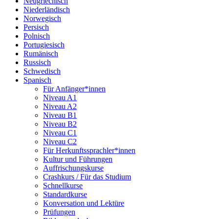
Neugriechisch
Niederländisch
Norwegisch
Persisch
Polnisch
Portugiesisch
Rumänisch
Russisch
Schwedisch
Spanisch
Für Anfänger*innen
Niveau A1
Niveau A2
Niveau B1
Niveau B2
Niveau C1
Niveau C2
Für Herkunftssprachler*innen
Kultur und Führungen
Auffrischungskurse
Crashkurs / Für das Studium
Schnellkurse
Standardkurse
Konversation und Lektüre
Prüfungen