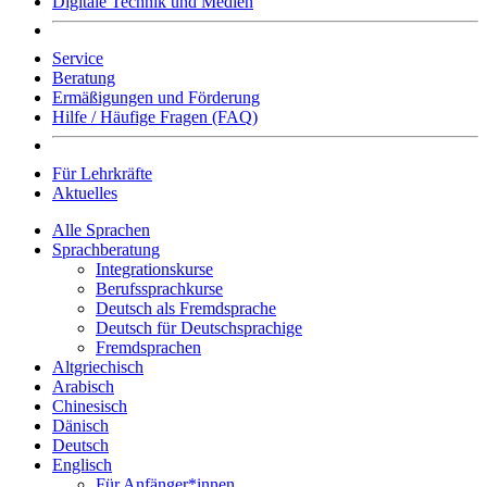
Digitale Technik und Medien
Service
Beratung
Ermäßigungen und Förderung
Hilfe / Häufige Fragen (FAQ)
Für Lehrkräfte
Aktuelles
Alle Sprachen
Sprachberatung
Integrationskurse
Berufssprachkurse
Deutsch als Fremdsprache
Deutsch für Deutschsprachige
Fremdsprachen
Altgriechisch
Arabisch
Chinesisch
Dänisch
Deutsch
Englisch
Für Anfänger*innen