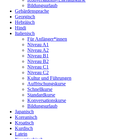
Bildungsurlaub
Gebärdensprache
Georgisch
Hebräisch
Hindi
Italienisch
Für Anfänger*innen
Niveau A1
Niveau A2
Niveau B1
Niveau B2
Niveau C1
Niveau C2
Kultur und Führungen
Auffrischungskurse
Schnellkurse
Standardkurse
Konversationskurse
Bildungsurlaub
Japanisch
Koreanisch
Kroatisch
Kurdisch
Latein