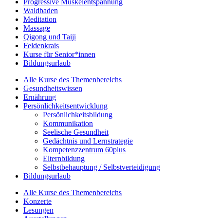
Progressive Muskelentspannung
Waldbaden
Meditation
Massage
Qigong und Taiji
Feldenkrais
Kurse für Senior*innen
Bildungsurlaub
Alle Kurse des Themenbereichs
Gesundheitswissen
Ernährung
Persönlichkeitsentwicklung
Persönlichkeitsbildung
Kommunikation
Seelische Gesundheit
Gedächtnis und Lernstrategie
Kompetenzzentrum 60plus
Elternbildung
Selbstbehauptung / Selbstverteidigung
Bildungsurlaub
Alle Kurse des Themenbereichs
Konzerte
Lesungen