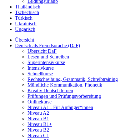
Bildungsurlaub
Thailändisch
Tschechisch
Türkisch
Ukrainisch
Ungarisch
Übersicht
Deutsch als Fremdsprache (DaF)
Übersicht DaF
Lesen und Schreiben
Superintensivkurse
Intensivkurse
Schnellkurse
Rechtschreibung, Grammatik, Schreibtraining
Mündliche Kommunikation, Phonetik
Kreativ Deutsch lernen
Prüfungen und Prüfungsvorbereitung
Onlinekurse
Niveau A1 - Für Anfänger*innen
Niveau A2
Niveau B1
Niveau B1+
Niveau B2
Niveau C1