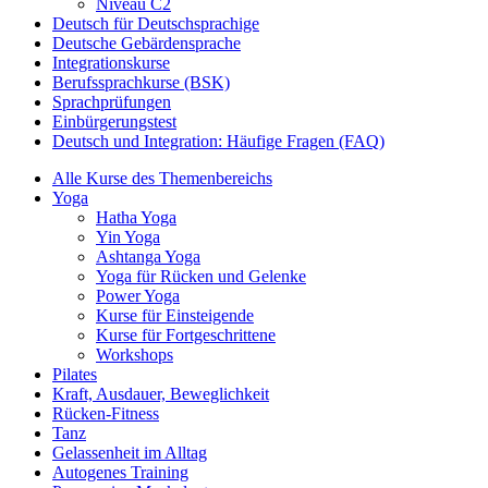
Niveau C2
Deutsch für Deutschsprachige
Deutsche Gebärdensprache
Integrationskurse
Berufssprachkurse (BSK)
Sprachprüfungen
Einbürgerungstest
Deutsch und Integration: Häufige Fragen (FAQ)
Alle Kurse des Themenbereichs
Yoga
Hatha Yoga
Yin Yoga
Ashtanga Yoga
Yoga für Rücken und Gelenke
Power Yoga
Kurse für Einsteigende
Kurse für Fortgeschrittene
Workshops
Pilates
Kraft, Ausdauer, Beweglichkeit
Rücken-Fitness
Tanz
Gelassenheit im Alltag
Autogenes Training