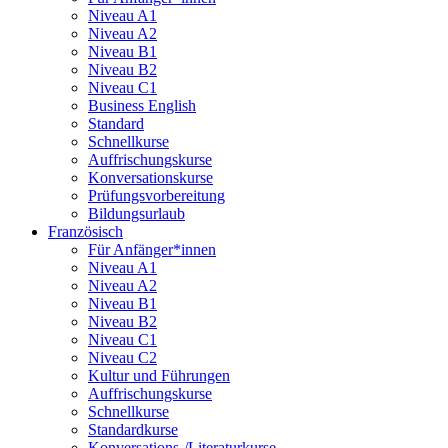
Niveau A1
Niveau A2
Niveau B1
Niveau B2
Niveau C1
Business English
Standard
Schnellkurse
Auffrischungskurse
Konversationskurse
Prüfungsvorbereitung
Bildungsurlaub
Französisch
Für Anfänger*innen
Niveau A1
Niveau A2
Niveau B1
Niveau B2
Niveau C1
Niveau C2
Kultur und Führungen
Auffrischungskurse
Schnellkurse
Standardkurse
Konversations-/Literaturkurse