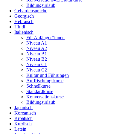
Bildungsurlaub
Gebärdensprache
Georgisch
Hebräisch
Hindi
Italienisch
Für Anfänger*innen
Niveau A1
Niveau A2
Niveau B1
Niveau B2
Niveau C1
Niveau C2
Kultur und Führungen
Auffrischungskurse
Schnellkurse
Standardkurse
Konversationskurse
Bildungsurlaub
Japanisch
Koreanisch
Kroatisch
Kurdisch
Latein