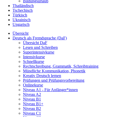
Bildungsurlaub
Thailändisch
Tschechisch
Türkisch
Ukrainisch
Ungarisch
Übersicht
Deutsch als Fremdsprache (DaF)
Übersicht DaF
Lesen und Schreiben
Superintensivkurse
Intensivkurse
Schnellkurse
Rechtschreibung, Grammatik, Schreibtraining
Mündliche Kommunikation, Phonetik
Kreativ Deutsch lernen
Prüfungen und Prüfungsvorbereitung
Onlinekurse
Niveau A1 - Für Anfänger*innen
Niveau A2
Niveau B1
Niveau B1+
Niveau B2
Niveau C1