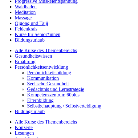
Progressive Muskelentspannung
Waldbaden
Meditation
Massage
Qigong und Taiji
Feldenkrais
Kurse für Senior*innen
Bildungsurlaub
Alle Kurse des Themenbereichs
Gesundheitswissen
Ernährung
Persönlichkeitsentwicklung
Persönlichkeitsbildung
Kommunikation
Seelische Gesundheit
Gedächtnis und Lernstrategie
Kompetenzzentrum 60plus
Elternbildung
Selbstbehauptung / Selbstverteidigung
Bildungsurlaub
Alle Kurse des Themenbereichs
Konzerte
Lesungen