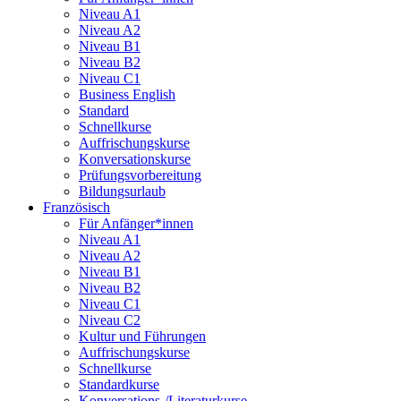
Niveau A1
Niveau A2
Niveau B1
Niveau B2
Niveau C1
Business English
Standard
Schnellkurse
Auffrischungskurse
Konversationskurse
Prüfungsvorbereitung
Bildungsurlaub
Französisch
Für Anfänger*innen
Niveau A1
Niveau A2
Niveau B1
Niveau B2
Niveau C1
Niveau C2
Kultur und Führungen
Auffrischungskurse
Schnellkurse
Standardkurse
Konversations-/Literaturkurse