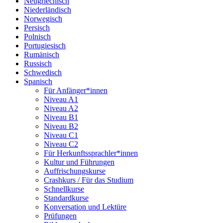
Neugriechisch
Niederländisch
Norwegisch
Persisch
Polnisch
Portugiesisch
Rumänisch
Russisch
Schwedisch
Spanisch
Für Anfänger*innen
Niveau A1
Niveau A2
Niveau B1
Niveau B2
Niveau C1
Niveau C2
Für Herkunftssprachler*innen
Kultur und Führungen
Auffrischungskurse
Crashkurs / Für das Studium
Schnellkurse
Standardkurse
Konversation und Lektüre
Prüfungen