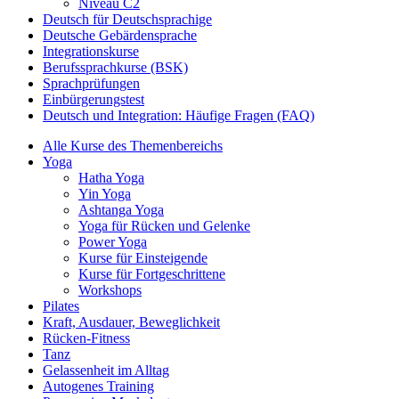
Niveau C2
Deutsch für Deutschsprachige
Deutsche Gebärdensprache
Integrationskurse
Berufssprachkurse (BSK)
Sprachprüfungen
Einbürgerungstest
Deutsch und Integration: Häufige Fragen (FAQ)
Alle Kurse des Themenbereichs
Yoga
Hatha Yoga
Yin Yoga
Ashtanga Yoga
Yoga für Rücken und Gelenke
Power Yoga
Kurse für Einsteigende
Kurse für Fortgeschrittene
Workshops
Pilates
Kraft, Ausdauer, Beweglichkeit
Rücken-Fitness
Tanz
Gelassenheit im Alltag
Autogenes Training