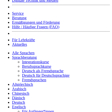
Digitale Technik und Medien
Service
Beratung
Ermäßigungen und Förderung
Hilfe / Häufige Fragen (FAQ)
Für Lehrkräfte
Aktuelles
Alle Sprachen
Sprachberatung
Integrationskurse
Berufssprachkurse
Deutsch als Fremdsprache
Deutsch für Deutschsprachige
Fremdsprachen
Altgriechisch
Arabisch
Chinesisch
Dänisch
Deutsch
Englisch
Für Anfänger*innen