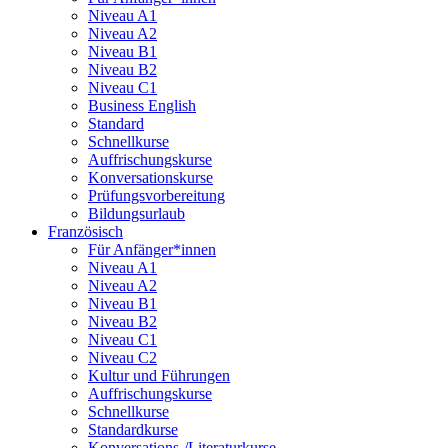
Niveau A1
Niveau A2
Niveau B1
Niveau B2
Niveau C1
Business English
Standard
Schnellkurse
Auffrischungskurse
Konversationskurse
Prüfungsvorbereitung
Bildungsurlaub
Französisch
Für Anfänger*innen
Niveau A1
Niveau A2
Niveau B1
Niveau B2
Niveau C1
Niveau C2
Kultur und Führungen
Auffrischungskurse
Schnellkurse
Standardkurse
Konversations-/Literaturkurse