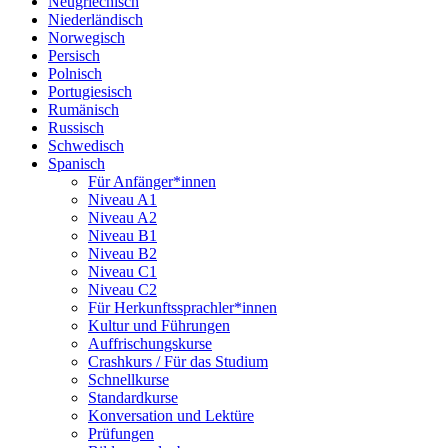
Neugriechisch
Niederländisch
Norwegisch
Persisch
Polnisch
Portugiesisch
Rumänisch
Russisch
Schwedisch
Spanisch
Für Anfänger*innen
Niveau A1
Niveau A2
Niveau B1
Niveau B2
Niveau C1
Niveau C2
Für Herkunftssprachler*innen
Kultur und Führungen
Auffrischungskurse
Crashkurs / Für das Studium
Schnellkurse
Standardkurse
Konversation und Lektüre
Prüfungen