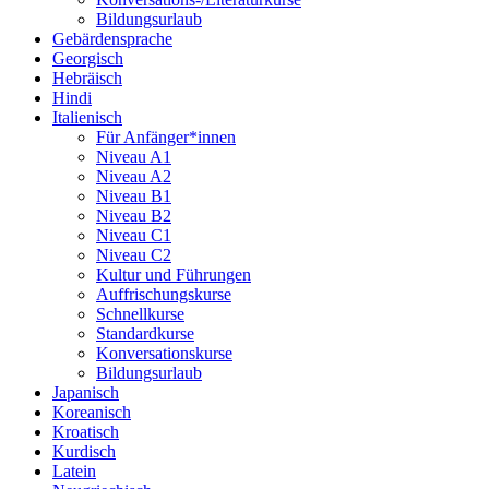
Bildungsurlaub
Gebärdensprache
Georgisch
Hebräisch
Hindi
Italienisch
Für Anfänger*innen
Niveau A1
Niveau A2
Niveau B1
Niveau B2
Niveau C1
Niveau C2
Kultur und Führungen
Auffrischungskurse
Schnellkurse
Standardkurse
Konversationskurse
Bildungsurlaub
Japanisch
Koreanisch
Kroatisch
Kurdisch
Latein