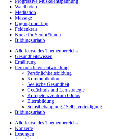
Progressive Muskelentspannung
Waldbaden
Meditation
Massage
Qigong und Taiji
Feldenkrais
Kurse für Senior*innen
Bildungsurlaub
Alle Kurse des Themenbereichs
Gesundheitswissen
Ernährung
Persönlichkeitsentwicklung
Persönlichkeitsbildung
Kommunikation
Seelische Gesundheit
Gedächtnis und Lernstrategie
Kompetenzzentrum 60plus
Elternbildung
Selbstbehauptung / Selbstverteidigung
Bildungsurlaub
Alle Kurse des Themenbereichs
Konzerte
Lesungen