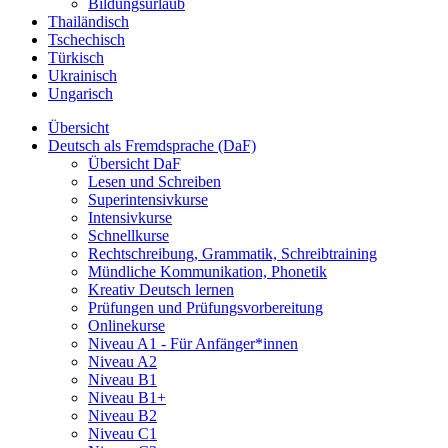
Bildungsurlaub
Thailändisch
Tschechisch
Türkisch
Ukrainisch
Ungarisch
Übersicht
Deutsch als Fremdsprache (DaF)
Übersicht DaF
Lesen und Schreiben
Superintensivkurse
Intensivkurse
Schnellkurse
Rechtschreibung, Grammatik, Schreibtraining
Mündliche Kommunikation, Phonetik
Kreativ Deutsch lernen
Prüfungen und Prüfungsvorbereitung
Onlinekurse
Niveau A1 - Für Anfänger*innen
Niveau A2
Niveau B1
Niveau B1+
Niveau B2
Niveau C1