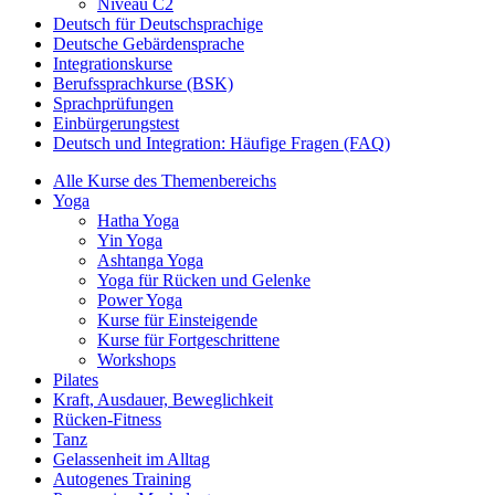
Niveau C2
Deutsch für Deutschsprachige
Deutsche Gebärdensprache
Integrationskurse
Berufssprachkurse (BSK)
Sprachprüfungen
Einbürgerungstest
Deutsch und Integration: Häufige Fragen (FAQ)
Alle Kurse des Themenbereichs
Yoga
Hatha Yoga
Yin Yoga
Ashtanga Yoga
Yoga für Rücken und Gelenke
Power Yoga
Kurse für Einsteigende
Kurse für Fortgeschrittene
Workshops
Pilates
Kraft, Ausdauer, Beweglichkeit
Rücken-Fitness
Tanz
Gelassenheit im Alltag
Autogenes Training