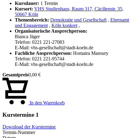
Kursdauer:
1 Termin
Kursort:
VHS Studienhaus, Raum 317, Cäcilienstr. 35,
50667 Köln
Themenbereich:
Demokratie und Gesellschaft
,
Ehrenamt
und Engagement
,
Köln konkret
,
Organisatorische Ansprechperson:
Bianca Jäger
Telefon: 0221 221-27083
E-Mail: vhs-gesellschaft@stadt-koeln.de
Fachliche Ansprechperson:
Homaira Mansury
Telefon: 0221 221-95744
E-Mail: vhs-gesellschaft@stadt-koeln.de
Gesamtpreis
0,00 €
In den Warenkorb
Kurstermine
1
Download der Kurstermine
Termin-Nummer
Datum