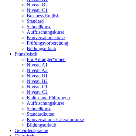
Niveau B2
Niveau C1
Business English
Standard
Schnellkurse
Auffrischungskurse
Konversationskurse
Prüfungsvorbereitung
Bildungsurlaub
Französisch
Für Anfänger*innen
Niveau A1
Niveau A2
Niveau B1
Niveau B2
Niveau C1
Niveau C2
Kultur und Führungen
Auffrischungskurse
Schnellkurse
Standardkurse
Konversations-/Literaturkurse
Bildungsurlaub
Gebärdensprache
Georgisch