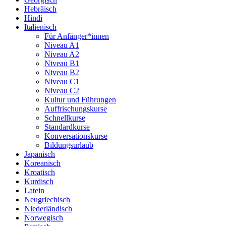
Hebräisch
Hindi
Italienisch
Für Anfänger*innen
Niveau A1
Niveau A2
Niveau B1
Niveau B2
Niveau C1
Niveau C2
Kultur und Führungen
Auffrischungskurse
Schnellkurse
Standardkurse
Konversationskurse
Bildungsurlaub
Japanisch
Koreanisch
Kroatisch
Kurdisch
Latein
Neugriechisch
Niederländisch
Norwegisch