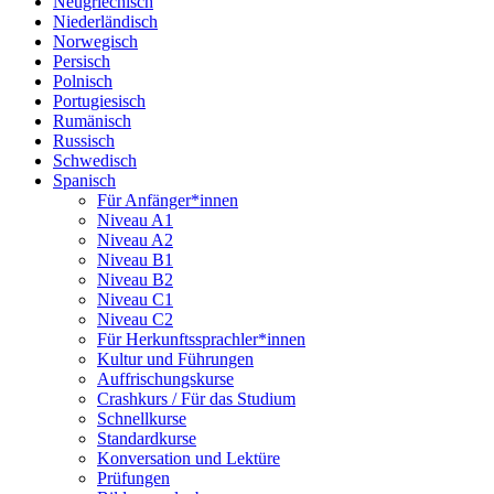
Neugriechisch
Niederländisch
Norwegisch
Persisch
Polnisch
Portugiesisch
Rumänisch
Russisch
Schwedisch
Spanisch
Für Anfänger*innen
Niveau A1
Niveau A2
Niveau B1
Niveau B2
Niveau C1
Niveau C2
Für Herkunftssprachler*innen
Kultur und Führungen
Auffrischungskurse
Crashkurs / Für das Studium
Schnellkurse
Standardkurse
Konversation und Lektüre
Prüfungen