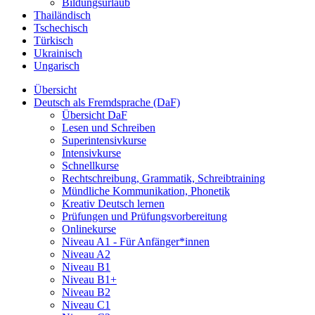
Bildungsurlaub
Thailändisch
Tschechisch
Türkisch
Ukrainisch
Ungarisch
Übersicht
Deutsch als Fremdsprache (DaF)
Übersicht DaF
Lesen und Schreiben
Superintensivkurse
Intensivkurse
Schnellkurse
Rechtschreibung, Grammatik, Schreibtraining
Mündliche Kommunikation, Phonetik
Kreativ Deutsch lernen
Prüfungen und Prüfungsvorbereitung
Onlinekurse
Niveau A1 - Für Anfänger*innen
Niveau A2
Niveau B1
Niveau B1+
Niveau B2
Niveau C1