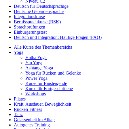
Niveau C2
Deutsch für Deutschsprachige
Deutsche Gebärdensprache
Integrationskurse
Berufssprachkurse (BSK)
Sprachprüfungen
Einbürgerungstest
Deutsch und Integration: Häufige Fragen (FAQ)
Alle Kurse des Themenbereichs
Yoga
Hatha Yoga
Yin Yoga
Ashtanga Yoga
Yoga für Rücken und Gelenke
Power Yoga
Kurse für Einsteigende
Kurse für Fortgeschrittene
Workshops
Pilates
Kraft, Ausdauer, Beweglichkeit
Rücken-Fitness
Tanz
Gelassenheit im Alltag
Autogenes Training