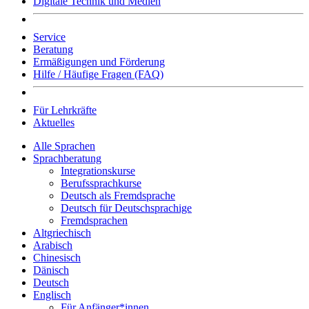
Digitale Technik und Medien
Service
Beratung
Ermäßigungen und Förderung
Hilfe / Häufige Fragen (FAQ)
Für Lehrkräfte
Aktuelles
Alle Sprachen
Sprachberatung
Integrationskurse
Berufssprachkurse
Deutsch als Fremdsprache
Deutsch für Deutschsprachige
Fremdsprachen
Altgriechisch
Arabisch
Chinesisch
Dänisch
Deutsch
Englisch
Für Anfänger*innen