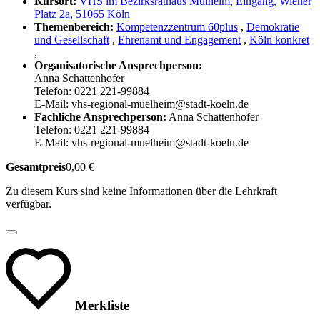
Kursort:
VHS im Bezirksrathaus Mülheim, Eingang, Wiener
Platz 2a, 51065 Köln
Themenbereich:
Kompetenzzentrum 60plus
,
Demokratie
und Gesellschaft
,
Ehrenamt und Engagement
,
Köln konkret
,
Organisatorische Ansprechperson:
Anna Schattenhofer
Telefon: 0221 221-99884
E-Mail: vhs-regional-muelheim@stadt-koeln.de
Fachliche Ansprechperson:
Anna Schattenhofer
Telefon: 0221 221-99884
E-Mail: vhs-regional-muelheim@stadt-koeln.de
Gesamtpreis
0,00 €
Zu diesem Kurs sind keine Informationen über die Lehrkraft
verfügbar.
Merkliste