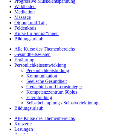
Progressive Muskelentspannung
Waldbaden
Meditation
Massage
Qigong und Taiji
Feldenkrais
Kurse für Senior*innen
Bildungsurlaub
Alle Kurse des Themenbereichs
Gesundheitswissen
Ernährung
Persönlichkeitsentwicklung
Persönlichkeitsbildung
Kommunikation
Seelische Gesundheit
Gedächtnis und Lernstrategie
Kompetenzzentrum 60plus
Elternbildung
Selbstbehauptung / Selbstverteidigung
Bildungsurlaub
Alle Kurse des Themenbereichs
Konzerte
Lesungen