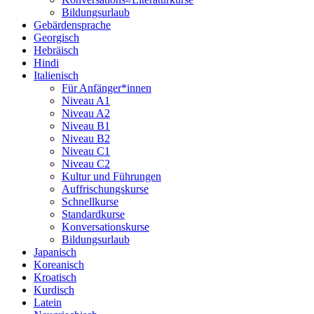
Bildungsurlaub
Gebärdensprache
Georgisch
Hebräisch
Hindi
Italienisch
Für Anfänger*innen
Niveau A1
Niveau A2
Niveau B1
Niveau B2
Niveau C1
Niveau C2
Kultur und Führungen
Auffrischungskurse
Schnellkurse
Standardkurse
Konversationskurse
Bildungsurlaub
Japanisch
Koreanisch
Kroatisch
Kurdisch
Latein