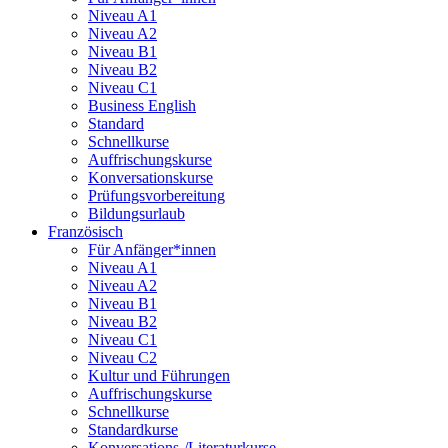
Niveau A1
Niveau A2
Niveau B1
Niveau B2
Niveau C1
Business English
Standard
Schnellkurse
Auffrischungskurse
Konversationskurse
Prüfungsvorbereitung
Bildungsurlaub
Französisch
Für Anfänger*innen
Niveau A1
Niveau A2
Niveau B1
Niveau B2
Niveau C1
Niveau C2
Kultur und Führungen
Auffrischungskurse
Schnellkurse
Standardkurse
Konversations-/Literaturkurse