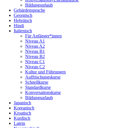
Bildungsurlaub
Gebärdensprache
Georgisch
Hebräisch
Hindi
Italienisch
Für Anfänger*innen
Niveau A1
Niveau A2
Niveau B1
Niveau B2
Niveau C1
Niveau C2
Kultur und Führungen
Auffrischungskurse
Schnellkurse
Standardkurse
Konversationskurse
Bildungsurlaub
Japanisch
Koreanisch
Kroatisch
Kurdisch
Latein