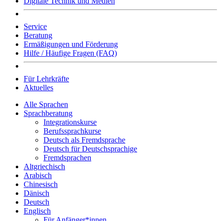
Digitale Technik und Medien
Service
Beratung
Ermäßigungen und Förderung
Hilfe / Häufige Fragen (FAQ)
Für Lehrkräfte
Aktuelles
Alle Sprachen
Sprachberatung
Integrationskurse
Berufssprachkurse
Deutsch als Fremdsprache
Deutsch für Deutschsprachige
Fremdsprachen
Altgriechisch
Arabisch
Chinesisch
Dänisch
Deutsch
Englisch
Für Anfänger*innen