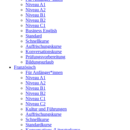
Niveau A1
Niveau A2
Niveau B1
Niveau B2
Niveau C1
Business English
Standard
Schnellkurse
Auffrischungskurse
Konversationskurse
Prüfungsvorbereitung
Bildungsurlaub
Französisch
Für Anfänger*innen
Niveau A1
Niveau A2
Niveau B1
Niveau B2
Niveau C1
Niveau C2
Kultur und Führungen
Auffrischungskurse
Schnellkurse
Standardkurse
Konversations-/Literaturkurse