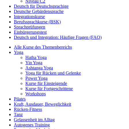
Niveau C2
Deutsch für Deutschsprachige
Deutsche Gebärdensprache
Integrationskurse
Berufssprachkurse (BSK)
Sprachprüfungen
Einbürgerungstest
Deutsch und Integration: Häufige Fragen (FAQ)
Alle Kurse des Themenbereichs
Yoga
Hatha Yoga
Yin Yoga
Ashtanga Yoga
Yoga für Rücken und Gelenke
Power Yoga
Kurse für Einsteigende
Kurse für Fortgeschrittene
Workshops
Pilates
Kraft, Ausdauer, Beweglichkeit
Rücken-Fitness
Tanz
Gelassenheit im Alltag
Autogenes Training