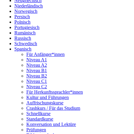
Neugriechisch
Niederländisch
Norwegisch
Persisch
Polnisch
Portugiesisch
Rumänisch
Russisch
Schwedisch
Spanisch
Für Anfänger*innen
Niveau A1
Niveau A2
Niveau B1
Niveau B2
Niveau C1
Niveau C2
Für Herkunftssprachler*innen
Kultur und Führungen
Auffrischungskurse
Crashkurs / Für das Studium
Schnellkurse
Standardkurse
Konversation und Lektüre
Prüfungen