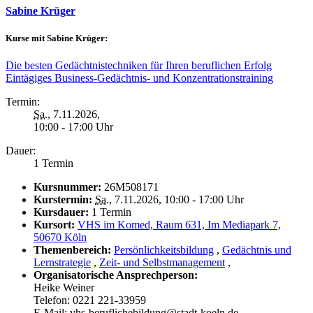
Sabine Krüger
Kurse mit Sabine Krüger:
Die besten Gedächtnistechniken für Ihren beruflichen Erfolg
Eintägiges Business-Gedächtnis- und Konzentrationstraining
Termin:
Sa.
, 7.11.2026,
10:00 - 17:00 Uhr
Dauer:
1 Termin
Kursnummer:
26M508171
Kurstermin:
Sa.
, 7.11.2026, 10:00 - 17:00 Uhr
Kursdauer:
1 Termin
Kursort:
VHS im Komed, Raum 631, Im Mediapark 7,
50670 Köln
Themenbereich:
Persönlichkeitsbildung
,
Gedächtnis und
Lernstrategie
,
Zeit- und Selbstmanagement
,
Organisatorische Ansprechperson:
Heike Weiner
Telefon: 0221 221-33959
E-Mail: vhs-beruflichebildung@stadt-koeln.de