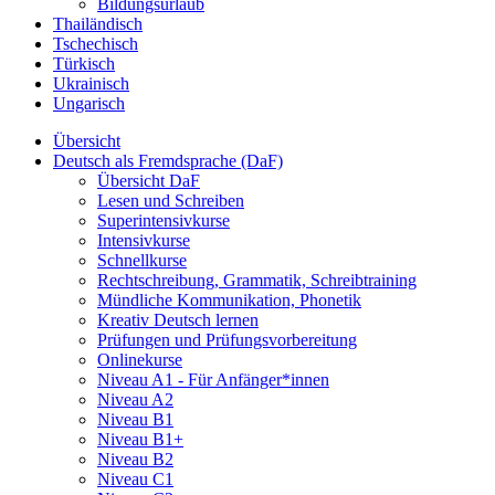
Bildungsurlaub
Thailändisch
Tschechisch
Türkisch
Ukrainisch
Ungarisch
Übersicht
Deutsch als Fremdsprache (DaF)
Übersicht DaF
Lesen und Schreiben
Superintensivkurse
Intensivkurse
Schnellkurse
Rechtschreibung, Grammatik, Schreibtraining
Mündliche Kommunikation, Phonetik
Kreativ Deutsch lernen
Prüfungen und Prüfungsvorbereitung
Onlinekurse
Niveau A1 - Für Anfänger*innen
Niveau A2
Niveau B1
Niveau B1+
Niveau B2
Niveau C1