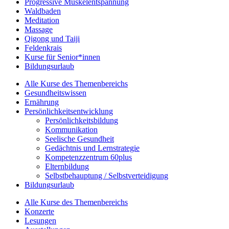
Progressive Muskelentspannung
Waldbaden
Meditation
Massage
Qigong und Taiji
Feldenkrais
Kurse für Senior*innen
Bildungsurlaub
Alle Kurse des Themenbereichs
Gesundheitswissen
Ernährung
Persönlichkeitsentwicklung
Persönlichkeitsbildung
Kommunikation
Seelische Gesundheit
Gedächtnis und Lernstrategie
Kompetenzzentrum 60plus
Elternbildung
Selbstbehauptung / Selbstverteidigung
Bildungsurlaub
Alle Kurse des Themenbereichs
Konzerte
Lesungen