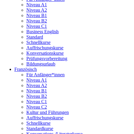
Niveau A1
Niveau A2
Niveau B1
Niveau B2
Niveau C1
Business English
Standard
Schnellkurse
Auffrischungskurse
Konversationskurse
Prüfungsvorbereitung
Bildungsurlaub
Französisch
Für Anfänger*innen
Niveau A1
Niveau A2
Niveau B1
Niveau B2
Niveau C1
Niveau C2
Kultur und Führungen
Auffrischungskurse
Schnellkurse
Standardkurse
Konversations-/Literaturkurse