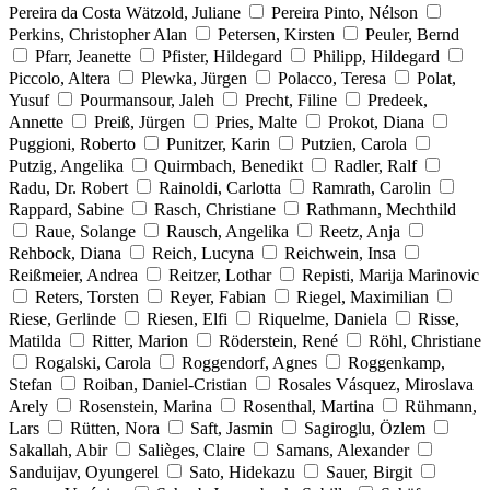
Pereira da Costa Wätzold, Juliane
Pereira Pinto, Nélson
Perkins, Christopher Alan
Petersen, Kirsten
Peuler, Bernd
Pfarr, Jeanette
Pfister, Hildegard
Philipp, Hildegard
Piccolo, Altera
Plewka, Jürgen
Polacco, Teresa
Polat,
Yusuf
Pourmansour, Jaleh
Precht, Filine
Predeek,
Annette
Preiß, Jürgen
Pries, Malte
Prokot, Diana
Puggioni, Roberto
Punitzer, Karin
Putzien, Carola
Putzig, Angelika
Quirmbach, Benedikt
Radler, Ralf
Radu, Dr. Robert
Rainoldi, Carlotta
Ramrath, Carolin
Rappard, Sabine
Rasch, Christiane
Rathmann, Mechthild
Raue, Solange
Rausch, Angelika
Reetz, Anja
Rehbock, Diana
Reich, Lucyna
Reichwein, Insa
Reißmeier, Andrea
Reitzer, Lothar
Repisti, Marija Marinovic
Reters, Torsten
Reyer, Fabian
Riegel, Maximilian
Riese, Gerlinde
Riesen, Elfi
Riquelme, Daniela
Risse,
Matilda
Ritter, Marion
Röderstein, René
Röhl, Christiane
Rogalski, Carola
Roggendorf, Agnes
Roggenkamp,
Stefan
Roiban, Daniel-Cristian
Rosales Vásquez, Miroslava
Arely
Rosenstein, Marina
Rosenthal, Martina
Rühmann,
Lars
Rütten, Nora
Saft, Jasmin
Sagiroglu, Özlem
Sakallah, Abir
Salièges, Claire
Samans, Alexander
Sanduijav, Oyungerel
Sato, Hidekazu
Sauer, Birgit