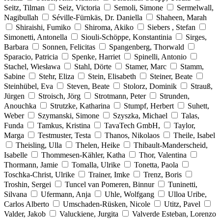
Seitz, Tilman
Seiz, Victoria
Semoli, Simone
Sermelwall,
Nagibullah
Séville-Fürnkäs, Dr. Daniella
Shaheen, Marah
Shiraishi, Fumiko
Shiroma, Akiko
Siebers , Stefan
Simonetti, Antonella
Siouli-Schöppe, Konstantinia
Sirges,
Barbara
Sonnen, Felicitas
Spangenberg, Thorwald
Sparacio, Patricia
Spenke, Harriet
Spinelli, Antonio
Stachel, Wiesława
Stahl, Dörte
Stamer, Marc
Stamm,
Sabine
Stehr, Eliza
Stein, Elisabeth
Steiner, Beate
Steinhübel, Eva
Steven, Beate
Stolorz, Dominik
Strauß,
Jürgen
Stroisch, Jörg
Strotmann, Peter
Strunden,
Anouchka
Strutzke, Katharina
Stumpf, Herbert
Suhett,
Weber
Szymanski, Simone
Szyszka, Michael
Talas,
Funda
Tamkus, Kristina
TavaTech GmbH,
Taylor,
Marga
Testmuster, Testa
Thanos, Nikolaos
Theile, Isabel
Theisling, Ulla
Thelen, Heike
Thibault-Manderscheid,
Isabelle
Thommesen-Kähler, Katha
Thor, Valentina
Thormann, Jamie
Tomalla, Ulrike
Tonetta, Paola
Toschka-Christ, Ulrike
Trainer, Imke
Trenz, Boris
Troshin, Sergei
Tuncel van Pomeren, Binnur
Tuninetti,
Silvana
Ufermann, Anja
Uhle, Wolfgang
Ulloa Uribe,
Carlos Alberto
Umschaden-Rüsken, Nicole
Utitz, Pavel
Valder, Jakob
Valuckiene, Jurgita
Valverde Esteban, Lorenzo