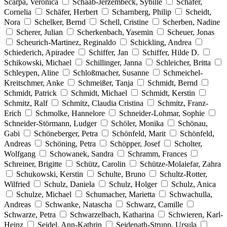
Scarpa, Verónica
Schaab-Jerzembeck, Sybille
Schäfer,
Cornelia
Schäfer, Herbert
Scharnberg, Philip
Scheidt,
Nora
Schelker, Bernd
Schell, Cristine
Scherben, Nadine
Scherer, Julian
Scherkenbach, Yasemin
Scheuer, Jonas
Scheurich-Martinez, Reginaldo
Schickling, Andrea
Schiederich, Apiradee
Schiffer, Jan
Schiffer, Hilde D.
Schikowski, Michael
Schillinger, Janna
Schleicher, Britta
Schleypen, Aline
Schloßmacher, Susanne
Schmeichel-
Kreitschmer, Anke
Schmeißer, Tanja
Schmidt, Bernd
Schmidt, Patrick
Schmidt, Michael
Schmidt, Kerstin
Schmitz, Ralf
Schmitz, Claudia Cristina
Schmitz, Franz-
Erich
Schmolke, Hannelore
Schneider-Lohmar, Sophie
Schneider-Störmann, Ludger
Schöler, Monika
Schönau,
Gabi
Schöneberger, Petra
Schönfeld, Marit
Schönfeld,
Andreas
Schöning, Petra
Schöpper, Josef
Scholter,
Wolfgang
Schowanek, Sandra
Schramm, Frances
Schreiner, Brigitte
Schütz, Carolin
Schütze-Molaiefar, Zahra
Schukowski, Kerstin
Schulte, Bruno
Schultz-Rotter,
Wilfried
Schulz, Daniela
Schulz, Holger
Schulz, Anica
Schulze, Michael
Schumacher, Marietta
Schwachulla,
Andreas
Schwanke, Natascha
Schwarz, Camille
Schwarze, Petra
Schwarzelbach, Katharina
Schwieren, Karl-
Heinz
Seidel, Ann-Kathrin
Seidenath-Strupp, Ursula