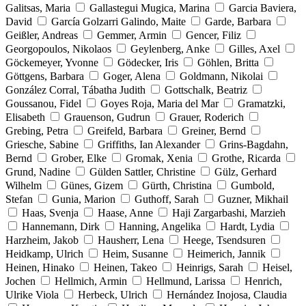
Galitsas, Maria
Gallastegui Mugica, Marina
Garcia Baviera,
David
García Golzarri Galindo, Maite
Garde, Barbara
Geißler, Andreas
Gemmer, Armin
Gencer, Filiz
Georgopoulos, Nikolaos
Geylenberg, Anke
Gilles, Axel
Göckemeyer, Yvonne
Gödecker, Iris
Göhlen, Britta
Göttgens, Barbara
Goger, Alena
Goldmann, Nikolai
González Corral, Tábatha Judith
Gottschalk, Beatriz
Goussanou, Fidel
Goyes Roja, Maria del Mar
Gramatzki,
Elisabeth
Grauenson, Gudrun
Grauer, Roderich
Grebing, Petra
Greifeld, Barbara
Greiner, Bernd
Griesche, Sabine
Griffiths, Ian Alexander
Grins-Bagdahn,
Bernd
Grober, Elke
Gromak, Xenia
Grothe, Ricarda
Grund, Nadine
Gülden Sattler, Christine
Gülz, Gerhard
Wilhelm
Günes, Gizem
Gürth, Christina
Gumbold,
Stefan
Gunia, Marion
Guthoff, Sarah
Guzner, Mikhail
Haas, Svenja
Haase, Anne
Haji Zargarbashi, Marzieh
Hannemann, Dirk
Hanning, Angelika
Hardt, Lydia
Harzheim, Jakob
Hausherr, Lena
Heege, Tsendsuren
Heidkamp, Ulrich
Heim, Susanne
Heimerich, Jannik
Heinen, Hinako
Heinen, Takeo
Heinrigs, Sarah
Heisel,
Jochen
Hellmich, Armin
Hellmund, Larissa
Henrich,
Ulrike Viola
Herbeck, Ulrich
Hernández Inojosa, Claudia