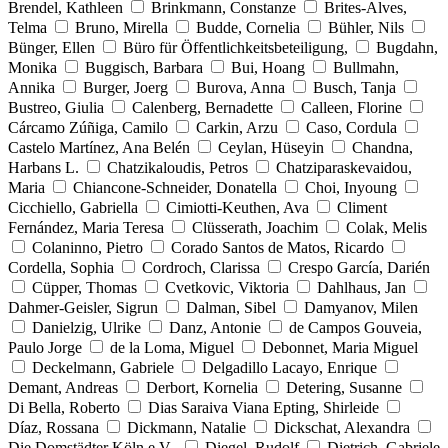
Brendel, Kathleen
Brinkmann, Constanze
Brites-Alves,
Telma
Bruno, Mirella
Budde, Cornelia
Bühler, Nils
Bünger, Ellen
Büro für Öffentlichkeitsbeteiligung,
Bugdahn,
Monika
Buggisch, Barbara
Bui, Hoang
Bullmahn,
Annika
Burger, Joerg
Burova, Anna
Busch, Tanja
Bustreo, Giulia
Calenberg, Bernadette
Calleen, Florine
Cárcamo Zúñiga, Camilo
Carkin, Arzu
Caso, Cordula
Castelo Martínez, Ana Belén
Ceylan, Hüseyin
Chandna,
Harbans L.
Chatzikaloudis, Petros
Chatziparaskevaidou,
Maria
Chiancone-Schneider, Donatella
Choi, Inyoung
Cicchiello, Gabriella
Cimiotti-Keuthen, Ava
Climent
Fernández, Maria Teresa
Clüsserath, Joachim
Colak, Melis
Colaninno, Pietro
Corado Santos de Matos, Ricardo
Cordella, Sophia
Cordroch, Clarissa
Crespo García, Darién
Cüpper, Thomas
Cvetkovic, Viktoria
Dahlhaus, Jan
Dahmer-Geisler, Sigrun
Dalman, Sibel
Damyanov, Milen
Danielzig, Ulrike
Danz, Antonie
de Campos Gouveia,
Paulo Jorge
de la Loma, Miguel
Debonnet, Maria Miguel
Deckelmann, Gabriele
Delgadillo Lacayo, Enrique
Demant, Andreas
Derbort, Kornelia
Detering, Susanne
Di Bella, Roberto
Dias Saraiva Viana Epting, Shirleide
Díaz, Rossana
Dickmann, Natalie
Dickschat, Alexandra
Die Domstädter Köln e.V.,
Diegel, Rudolf
Dietrich, Gabriele