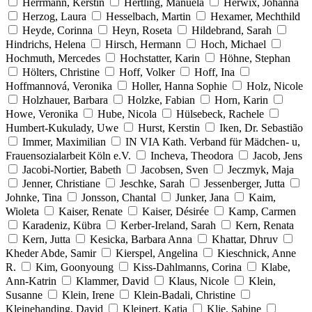
Herrmann, Kerstin
Hertling, Manuela
Herwix, Johanna
Herzog, Laura
Hesselbach, Martin
Hexamer, Mechthild
Heyde, Corinna
Heyn, Roseta
Hildebrand, Sarah
Hindrichs, Helena
Hirsch, Hermann
Hoch, Michael
Hochmuth, Mercedes
Hochstatter, Karin
Höhne, Stephan
Hölters, Christine
Hoff, Volker
Hoff, Ina
Hoffmannová, Veronika
Holler, Hanna Sophie
Holz, Nicole
Holzhauer, Barbara
Holzke, Fabian
Horn, Karin
Howe, Veronika
Hube, Nicola
Hülsebeck, Rachele
Humbert-Kukulady, Uwe
Hurst, Kerstin
Iken, Dr. Sebastião
Immer, Maximilian
IN VIA Kath. Verband für Mädchen- u,
Frauensozialarbeit Köln e.V.
Incheva, Theodora
Jacob, Jens
Jacobi-Nortier, Babeth
Jacobsen, Sven
Jeczmyk, Maja
Jenner, Christiane
Jeschke, Sarah
Jessenberger, Jutta
Johnke, Tina
Jonsson, Chantal
Junker, Jana
Kaim,
Wioleta
Kaiser, Renate
Kaiser, Désirée
Kamp, Carmen
Karadeniz, Kübra
Kerber-Ireland, Sarah
Kern, Renata
Kern, Jutta
Kesicka, Barbara Anna
Khattar, Dhruv
Kheder Abde, Samir
Kierspel, Angelina
Kieschnick, Anne
R.
Kim, Goonyoung
Kiss-Dahlmanns, Corina
Klabe,
Ann-Katrin
Klammer, David
Klaus, Nicole
Klein,
Susanne
Klein, Irene
Klein-Badali, Christine
Kleinehanding, David
Kleinert, Katja
Klie, Sabine