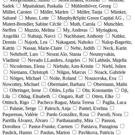
Sadek
Mpairaktari, Paskalia
Mühlenhöver, Georg
Müller, Carsten
Müller, Marlen
Müller, Tanja
Münker,
Salomé
Muno, Lotte
Murphy&Spitz Green Capital AG ,
Mutert-Brendler, Sabine Cécile
Muth, Carola
Mutschler,
Steffen
Muzzio, Melina
My, Andreas
Myriagkou,
Angeliki
Nabuqi, Navci
Nachbauer, Anthony
Nahke,
Dennis
Najork, Lea
Nakagami, Nahoko
Nalop-Bageritz,
Katrin
Nassar, Marie-Claire
Nebe, Judith
Neck, Karin
Nehrhoff, Lars
Nesrat Alo, Stania
Neumyvakin,
Vladimir
Nevado LLandres, Angeles
Ní Labhrás, Majella
Nicodemus, Elena
Niebuhr, Ann-Kristin
Niehl, Julien
Niemann, Christoph
Nilgus, Marcus
Noack, Gabriele
Nötges, Michael
Nolte, Roland
Nouzovska, Eva
Nowottny, Michael
Obermaier, Barbara
Obermann, Malin
Ofteringer, Irene
Ohles, Lydia
Ohr, Konstantin
Oji,
Lila
Oldag, Elisabeth
Ongaro, Ralf
Otten, Elke
Ottitsch, Rigo
Pacheco Raguz, Maria Teresa
Paglia, Luca
Palasie, Serge
Palesch, Anja
Pantel, Evelina
Paquereau, Valérie
Pardo González, Rosa
Parodi, Nora
Parrilla Álvarez, Álvaro
Parthasarathy, Mira
Passon,
Dorothea
Pastor-Franke, Carmen
Patsiava, Panagiota
Paulick, Hanno
Paulun, Marion
Pavlikova, Patricia