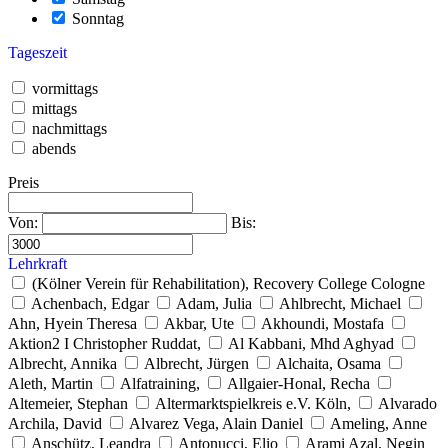
Sonntag
Tageszeit
vormittags
mittags
nachmittags
abends
Preis
Von:
Bis:
Lehrkraft
(Kölner Verein für Rehabilitation), Recovery College Cologne
Achenbach, Edgar
Adam, Julia
Ahlbrecht, Michael
Ahn, Hyein Theresa
Akbar, Ute
Akhoundi, Mostafa
Aktion2 I Christopher Ruddat,
Al Kabbani, Mhd Aghyad
Albrecht, Annika
Albrecht, Jürgen
Alchaita, Osama
Aleth, Martin
Alfatraining,
Allgaier-Honal, Recha
Altemeier, Stephan
Altermarktspielkreis e.V. Köln,
Alvarado
Archila, David
Alvarez Vega, Alain Daniel
Ameling, Anne
Anschütz, Leandra
Antonucci, Elio
Arami Azal, Negin