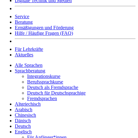
Digitale Technik und Medien
Service
Beratung
Ermäßigungen und Förderung
Hilfe / Häufige Fragen (FAQ)
Für Lehrkräfte
Aktuelles
Alle Sprachen
Sprachberatung
Integrationskurse
Berufssprachkurse
Deutsch als Fremdsprache
Deutsch für Deutschsprachige
Fremdsprachen
Altgriechisch
Arabisch
Chinesisch
Dänisch
Deutsch
Englisch
Für Anfänger*innen