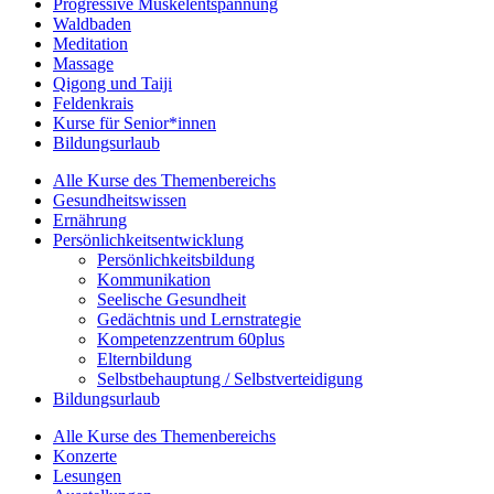
Progressive Muskelentspannung
Waldbaden
Meditation
Massage
Qigong und Taiji
Feldenkrais
Kurse für Senior*innen
Bildungsurlaub
Alle Kurse des Themenbereichs
Gesundheitswissen
Ernährung
Persönlichkeitsentwicklung
Persönlichkeitsbildung
Kommunikation
Seelische Gesundheit
Gedächtnis und Lernstrategie
Kompetenzzentrum 60plus
Elternbildung
Selbstbehauptung / Selbstverteidigung
Bildungsurlaub
Alle Kurse des Themenbereichs
Konzerte
Lesungen