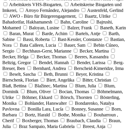
Arbeitskreis VHS-Biogarten,
Arbeitskreise Biogarten und
Imkerei,
Arroyo Fernández, Alejandro
Austenfeld, Gerlind
AWO - Büro für Bürgerengagement,
Baartz, Ulrike
Bahadorifar, Hakhamanesh
Bahn, Caroline
Bajrushi,
Mohamed
Baloyan, Lusine
Balzer, Frank
Baneth, Karin
Baran, Murat
Barde, Achim
Bartels, Antje
Barth,
Sabine
Bassi, Roberta
Bast-Kessler, Constanze
Bastian,
Nora
Bata Calleen, Lucia
Bauer, Sam
Bebin Cúneo,
Sergio
Bechhaus-Gerst, Marianne
Becker, Martina
Becker, Helga
Becker, Thomas
Beeres, Kassandra
Beltzig, Gregor
Bendel, Hannah
Bender, Larissa
Berg-
Breuer, Iben
Bernhard, Andrea
Berscheid-Kimeridze, Irma
Beselt, Sascha
Beth, Brunni
Beyer, Kristina
Bierschenk, Florian
Biert, Angelika
Bitter, Christian
Blaß, Bettina
Blažinec, Martina
Blum, Julia
Blum,
Dominik
Blum, Oliver
Bocian, Thomas
Böhmelmann,
Ulrike
Böhmer, Ekkard
Börsch, Thorsten
Bösterling,
Monika
Bohlander, Hanswalter
Bondarenko, Natalya
Pavlovna
Bonilla Lara, Lucía
Bonney, Susanne
Born,
Barbara
Bortz, Harald
Bothe, Monika
Bouharroun ,
Cherif
Boxberger, Thomas
Braubach, Claudia
Braun,
Julia
Braz Sampaio, Maria Gabriela
Breest, Anja