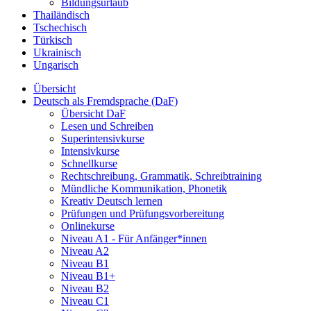
Bildungsurlaub
Thailändisch
Tschechisch
Türkisch
Ukrainisch
Ungarisch
Übersicht
Deutsch als Fremdsprache (DaF)
Übersicht DaF
Lesen und Schreiben
Superintensivkurse
Intensivkurse
Schnellkurse
Rechtschreibung, Grammatik, Schreibtraining
Mündliche Kommunikation, Phonetik
Kreativ Deutsch lernen
Prüfungen und Prüfungsvorbereitung
Onlinekurse
Niveau A1 - Für Anfänger*innen
Niveau A2
Niveau B1
Niveau B1+
Niveau B2
Niveau C1