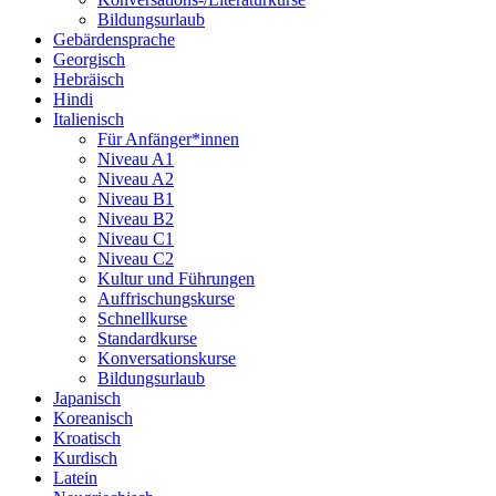
Bildungsurlaub
Gebärdensprache
Georgisch
Hebräisch
Hindi
Italienisch
Für Anfänger*innen
Niveau A1
Niveau A2
Niveau B1
Niveau B2
Niveau C1
Niveau C2
Kultur und Führungen
Auffrischungskurse
Schnellkurse
Standardkurse
Konversationskurse
Bildungsurlaub
Japanisch
Koreanisch
Kroatisch
Kurdisch
Latein