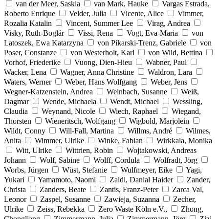
van der Meer, Saskia
van Mark, Hauke
Vargas Estrada,
Roberto Enrique
Velder, Julia
Vicente, Alice
Vimmer,
Rozalia Katalin
Vincent, Summer Lee
Virag, Andrea
Visky, Ruth-Boglár
Vissi, Rena
Vogt, Eva-Maria
von
Latoszek, Ewa Katarzyna
von Pikarski-Trenz, Gabriele
von
Poser, Constanze
von Westerholt, Karl
von Wild, Bettina
Vorhof, Friederike
Vuong, Dien-Hieu
Wabner, Paul
Wacker, Lena
Wagner, Anna Christine
Waldron, Lara
Waters, Werner
Weber, Hans Wolfgang
Weber, Jens
Wegner-Katzenstein, Andrea
Weinbach, Susanne
Weiß,
Dagmar
Wende, Michaela
Wendt, Michael
Wessling,
Claudia
Weynand, Nicole
Wiech, Raphael
Wiegand,
Thorsten
Wieneritsch, Wolfgang
Wigbold, Marjolein
Wildt, Conny
Will-Fall, Martina
Willms, André
Wilmes,
Anita
Wimmer, Ulrike
Winke, Fabian
Wirkkala, Monika
Witt, Ulrike
Wittrien, Robin
Wojtakowski, Andreas
Johann
Wolf, Sabine
Wolff, Cordula
Wolfradt, Jörg
Worbs, Jürgen
Wüst, Stefanie
Wulfmeyer, Eike
Yagi,
Yukari
Yamamoto, Naomi
Zaidi, Danial Haider
Zander,
Christa
Zanders, Beate
Zantis, Franz-Peter
Zarca Val,
Leonor
Zaspel, Susanne
Zawieja, Suzanna
Zecher,
Ulrike
Zeiss, Rebekka
Zero Waste Köln e.V.,
Zhong,
Chongliang
Zimmermann, Julia
Zimmermann, Jörg
Zizi,