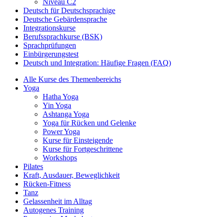
Niveau C2
Deutsch für Deutschsprachige
Deutsche Gebärdensprache
Integrationskurse
Berufssprachkurse (BSK)
Sprachprüfungen
Einbürgerungstest
Deutsch und Integration: Häufige Fragen (FAQ)
Alle Kurse des Themenbereichs
Yoga
Hatha Yoga
Yin Yoga
Ashtanga Yoga
Yoga für Rücken und Gelenke
Power Yoga
Kurse für Einsteigende
Kurse für Fortgeschrittene
Workshops
Pilates
Kraft, Ausdauer, Beweglichkeit
Rücken-Fitness
Tanz
Gelassenheit im Alltag
Autogenes Training