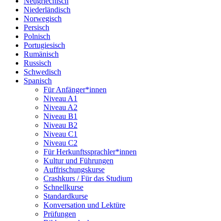
Neugriechisch
Niederländisch
Norwegisch
Persisch
Polnisch
Portugiesisch
Rumänisch
Russisch
Schwedisch
Spanisch
Für Anfänger*innen
Niveau A1
Niveau A2
Niveau B1
Niveau B2
Niveau C1
Niveau C2
Für Herkunftssprachler*innen
Kultur und Führungen
Auffrischungskurse
Crashkurs / Für das Studium
Schnellkurse
Standardkurse
Konversation und Lektüre
Prüfungen