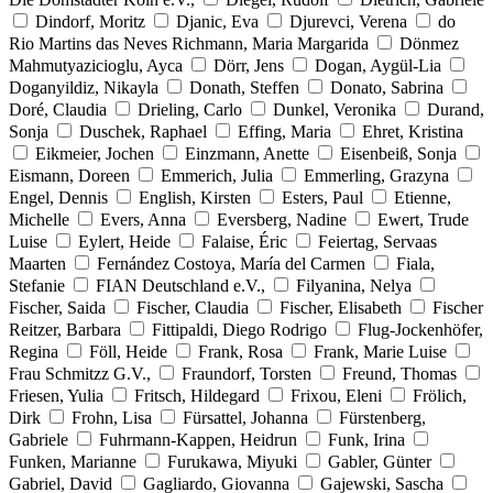
Dindorf, Moritz
Djanic, Eva
Djurevci, Verena
do
Rio Martins das Neves Richmann, Maria Margarida
Dönmez
Mahmutyazicioglu, Ayca
Dörr, Jens
Dogan, Aygül-Lia
Doganyildiz, Nikayla
Donath, Steffen
Donato, Sabrina
Doré, Claudia
Drieling, Carlo
Dunkel, Veronika
Durand,
Sonja
Duschek, Raphael
Effing, Maria
Ehret, Kristina
Eikmeier, Jochen
Einzmann, Anette
Eisenbeiß, Sonja
Eismann, Doreen
Emmerich, Julia
Emmerling, Grazyna
Engel, Dennis
English, Kirsten
Esters, Paul
Etienne,
Michelle
Evers, Anna
Eversberg, Nadine
Ewert, Trude
Luise
Eylert, Heide
Falaise, Éric
Feiertag, Servaas
Maarten
Fernández Costoya, María del Carmen
Fiala,
Stefanie
FIAN Deutschland e.V.,
Filyanina, Nelya
Fischer, Saida
Fischer, Claudia
Fischer, Elisabeth
Fischer
Reitzer, Barbara
Fittipaldi, Diego Rodrigo
Flug-Jockenhöfer,
Regina
Föll, Heide
Frank, Rosa
Frank, Marie Luise
Frau Schmitzz G.V.,
Fraundorf, Torsten
Freund, Thomas
Friesen, Yulia
Fritsch, Hildegard
Frixou, Eleni
Frölich,
Dirk
Frohn, Lisa
Fürsattel, Johanna
Fürstenberg,
Gabriele
Fuhrmann-Kappen, Heidrun
Funk, Irina
Funken, Marianne
Furukawa, Miyuki
Gabler, Günter
Gabriel, David
Gagliardo, Giovanna
Gajewski, Sascha