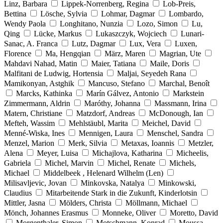
Linz, Barbara
Lippek-Norrenberg, Regina
Lob-Preis,
Bettina
Lösche, Sylvia
Lohmar, Dagmar
Lombardo,
Wendy Paola
Longhitano, Nunzia
Lozo, Simon
Lu,
Qing
Lücke, Markus
Lukaszczyk, Wojciech
Lunari-
Sanac, A. Franca
Lutz, Dagmar
Lux, Vera
Luxen,
Florence
Ma, Hengqian
März, Maren
Magrian, Ute
Mahdavi Nahad, Matin
Maier, Tatiana
Maile, Doris
Malfitani de Ludwig, Hortensia
Maljai, Seyedeh Rana
Mamikonyan, Astghik
Mancuso, Stefano
Marchal, Benoît
Marcks, Kathinka
Marín Gálvez, Antonio
Markstein
Zimmermann, Aldrin
Maróthy, Johanna
Massmann, Irina
Matern, Christiane
Matzdorf, Andreas
McDonough, Ian
Mefteh, Wassim
Mehlstäubl, Marita
Meichel, David
Menné-Wiska, Ines
Mennigen, Laura
Menschel, Sandra
Menzel, Marion
Merk, Silvia
Metaxas, Ioannis
Metzler,
Alena
Meyer, Luisa
Michajlova, Katharina
Micheelis,
Gabriela
Michel, Marvin
Michel, Renate
Michels,
Michael
Middelbeek , Helenard Wilhelm (Len)
Milisavljevic, Jovan
Minkovska, Natalya
Minkowski,
Claudius
Mitarbeitende Stark in die Zukunft, Kinderlotsin
Mittler, Jasna
Mölders, Christa
Möllmann, Michael
Mönch, Johannes Erasmus
Monneke, Oliver
Moretto, David
Morgenthaler, Simon
Motschmann, Konrad
Moussa,