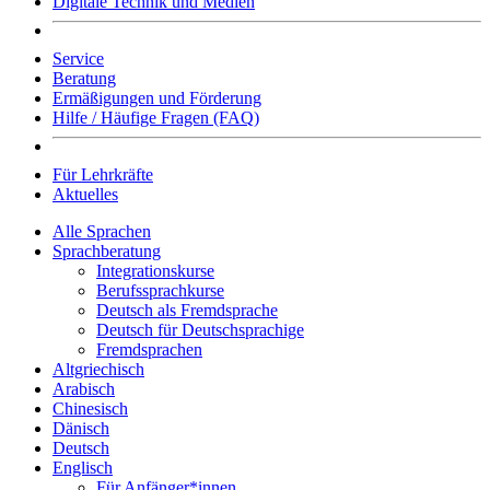
Digitale Technik und Medien
Service
Beratung
Ermäßigungen und Förderung
Hilfe / Häufige Fragen (FAQ)
Für Lehrkräfte
Aktuelles
Alle Sprachen
Sprachberatung
Integrationskurse
Berufssprachkurse
Deutsch als Fremdsprache
Deutsch für Deutschsprachige
Fremdsprachen
Altgriechisch
Arabisch
Chinesisch
Dänisch
Deutsch
Englisch
Für Anfänger*innen