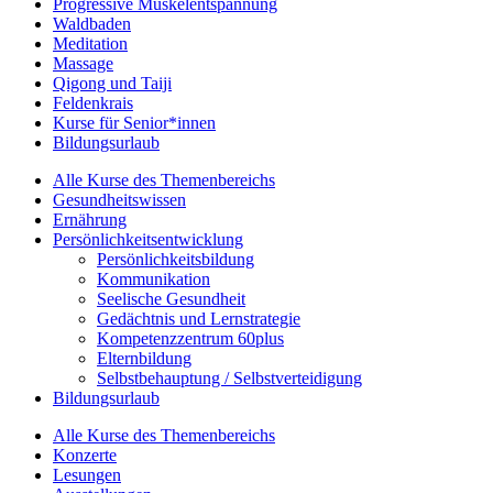
Progressive Muskelentspannung
Waldbaden
Meditation
Massage
Qigong und Taiji
Feldenkrais
Kurse für Senior*innen
Bildungsurlaub
Alle Kurse des Themenbereichs
Gesundheitswissen
Ernährung
Persönlichkeitsentwicklung
Persönlichkeitsbildung
Kommunikation
Seelische Gesundheit
Gedächtnis und Lernstrategie
Kompetenzzentrum 60plus
Elternbildung
Selbstbehauptung / Selbstverteidigung
Bildungsurlaub
Alle Kurse des Themenbereichs
Konzerte
Lesungen