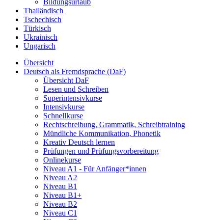
Bildungsurlaub
Thailändisch
Tschechisch
Türkisch
Ukrainisch
Ungarisch
Übersicht
Deutsch als Fremdsprache (DaF)
Übersicht DaF
Lesen und Schreiben
Superintensivkurse
Intensivkurse
Schnellkurse
Rechtschreibung, Grammatik, Schreibtraining
Mündliche Kommunikation, Phonetik
Kreativ Deutsch lernen
Prüfungen und Prüfungsvorbereitung
Onlinekurse
Niveau A1 - Für Anfänger*innen
Niveau A2
Niveau B1
Niveau B1+
Niveau B2
Niveau C1