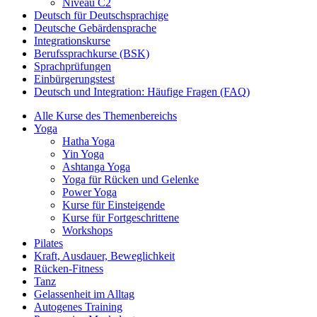
Niveau C2
Deutsch für Deutschsprachige
Deutsche Gebärdensprache
Integrationskurse
Berufssprachkurse (BSK)
Sprachprüfungen
Einbürgerungstest
Deutsch und Integration: Häufige Fragen (FAQ)
Alle Kurse des Themenbereichs
Yoga
Hatha Yoga
Yin Yoga
Ashtanga Yoga
Yoga für Rücken und Gelenke
Power Yoga
Kurse für Einsteigende
Kurse für Fortgeschrittene
Workshops
Pilates
Kraft, Ausdauer, Beweglichkeit
Rücken-Fitness
Tanz
Gelassenheit im Alltag
Autogenes Training