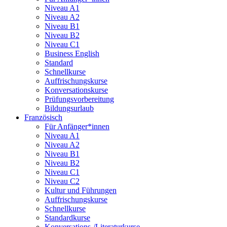
Niveau A1
Niveau A2
Niveau B1
Niveau B2
Niveau C1
Business English
Standard
Schnellkurse
Auffrischungskurse
Konversationskurse
Prüfungsvorbereitung
Bildungsurlaub
Französisch
Für Anfänger*innen
Niveau A1
Niveau A2
Niveau B1
Niveau B2
Niveau C1
Niveau C2
Kultur und Führungen
Auffrischungskurse
Schnellkurse
Standardkurse
Konversations-/Literaturkurse