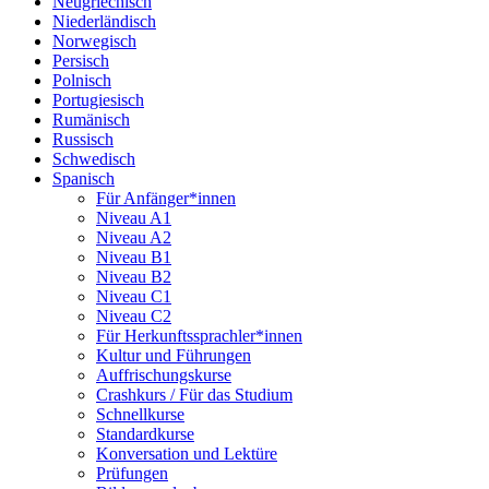
Neugriechisch
Niederländisch
Norwegisch
Persisch
Polnisch
Portugiesisch
Rumänisch
Russisch
Schwedisch
Spanisch
Für Anfänger*innen
Niveau A1
Niveau A2
Niveau B1
Niveau B2
Niveau C1
Niveau C2
Für Herkunftssprachler*innen
Kultur und Führungen
Auffrischungskurse
Crashkurs / Für das Studium
Schnellkurse
Standardkurse
Konversation und Lektüre
Prüfungen