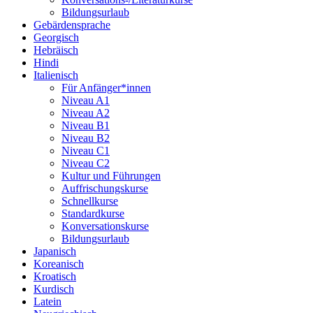
Bildungsurlaub
Gebärdensprache
Georgisch
Hebräisch
Hindi
Italienisch
Für Anfänger*innen
Niveau A1
Niveau A2
Niveau B1
Niveau B2
Niveau C1
Niveau C2
Kultur und Führungen
Auffrischungskurse
Schnellkurse
Standardkurse
Konversationskurse
Bildungsurlaub
Japanisch
Koreanisch
Kroatisch
Kurdisch
Latein