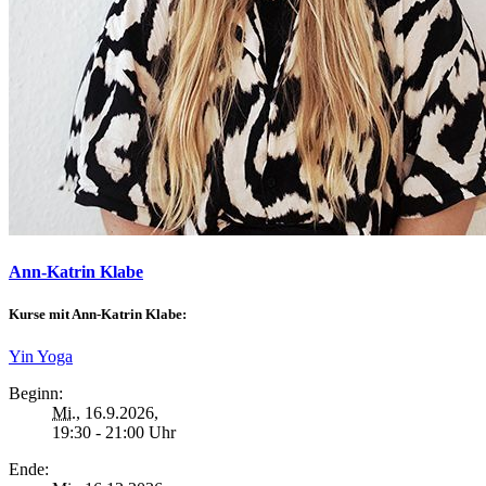
Ann-Katrin Klabe
Kurse mit Ann-Katrin Klabe:
Yin Yoga
Beginn:
Mi.
, 16.9.2026,
19:30 - 21:00 Uhr
Ende: