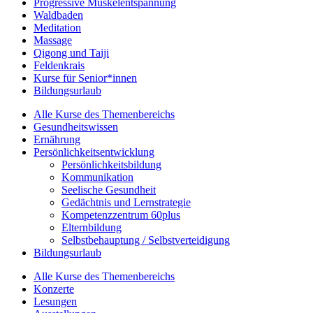
Progressive Muskelentspannung
Waldbaden
Meditation
Massage
Qigong und Taiji
Feldenkrais
Kurse für Senior*innen
Bildungsurlaub
Alle Kurse des Themenbereichs
Gesundheitswissen
Ernährung
Persönlichkeitsentwicklung
Persönlichkeitsbildung
Kommunikation
Seelische Gesundheit
Gedächtnis und Lernstrategie
Kompetenzzentrum 60plus
Elternbildung
Selbstbehauptung / Selbstverteidigung
Bildungsurlaub
Alle Kurse des Themenbereichs
Konzerte
Lesungen