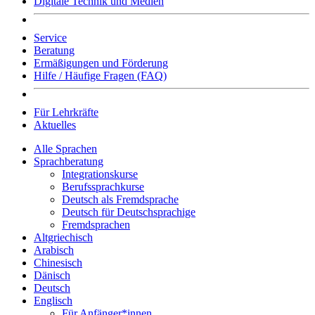
Digitale Technik und Medien
Service
Beratung
Ermäßigungen und Förderung
Hilfe / Häufige Fragen (FAQ)
Für Lehrkräfte
Aktuelles
Alle Sprachen
Sprachberatung
Integrationskurse
Berufssprachkurse
Deutsch als Fremdsprache
Deutsch für Deutschsprachige
Fremdsprachen
Altgriechisch
Arabisch
Chinesisch
Dänisch
Deutsch
Englisch
Für Anfänger*innen