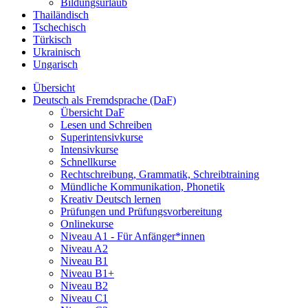
Bildungsurlaub
Thailändisch
Tschechisch
Türkisch
Ukrainisch
Ungarisch
Übersicht
Deutsch als Fremdsprache (DaF)
Übersicht DaF
Lesen und Schreiben
Superintensivkurse
Intensivkurse
Schnellkurse
Rechtschreibung, Grammatik, Schreibtraining
Mündliche Kommunikation, Phonetik
Kreativ Deutsch lernen
Prüfungen und Prüfungsvorbereitung
Onlinekurse
Niveau A1 - Für Anfänger*innen
Niveau A2
Niveau B1
Niveau B1+
Niveau B2
Niveau C1