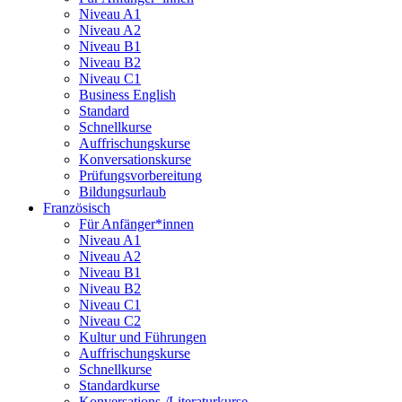
Niveau A1
Niveau A2
Niveau B1
Niveau B2
Niveau C1
Business English
Standard
Schnellkurse
Auffrischungskurse
Konversationskurse
Prüfungsvorbereitung
Bildungsurlaub
Französisch
Für Anfänger*innen
Niveau A1
Niveau A2
Niveau B1
Niveau B2
Niveau C1
Niveau C2
Kultur und Führungen
Auffrischungskurse
Schnellkurse
Standardkurse
Konversations-/Literaturkurse