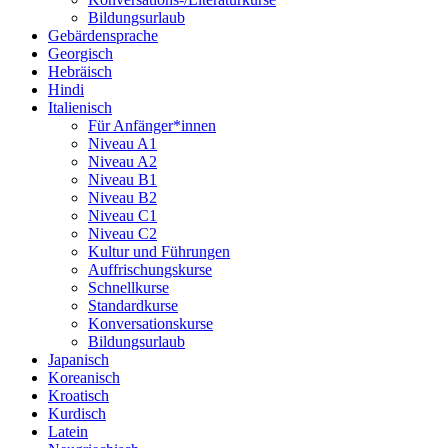
Bildungsurlaub
Gebärdensprache
Georgisch
Hebräisch
Hindi
Italienisch
Für Anfänger*innen
Niveau A1
Niveau A2
Niveau B1
Niveau B2
Niveau C1
Niveau C2
Kultur und Führungen
Auffrischungskurse
Schnellkurse
Standardkurse
Konversationskurse
Bildungsurlaub
Japanisch
Koreanisch
Kroatisch
Kurdisch
Latein