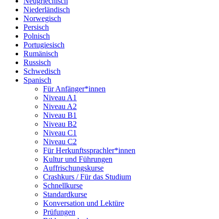
Neugriechisch
Niederländisch
Norwegisch
Persisch
Polnisch
Portugiesisch
Rumänisch
Russisch
Schwedisch
Spanisch
Für Anfänger*innen
Niveau A1
Niveau A2
Niveau B1
Niveau B2
Niveau C1
Niveau C2
Für Herkunftssprachler*innen
Kultur und Führungen
Auffrischungskurse
Crashkurs / Für das Studium
Schnellkurse
Standardkurse
Konversation und Lektüre
Prüfungen