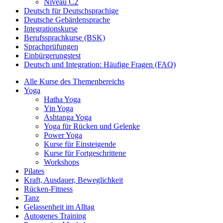
Niveau C2
Deutsch für Deutschsprachige
Deutsche Gebärdensprache
Integrationskurse
Berufssprachkurse (BSK)
Sprachprüfungen
Einbürgerungstest
Deutsch und Integration: Häufige Fragen (FAQ)
Alle Kurse des Themenbereichs
Yoga
Hatha Yoga
Yin Yoga
Ashtanga Yoga
Yoga für Rücken und Gelenke
Power Yoga
Kurse für Einsteigende
Kurse für Fortgeschrittene
Workshops
Pilates
Kraft, Ausdauer, Beweglichkeit
Rücken-Fitness
Tanz
Gelassenheit im Alltag
Autogenes Training