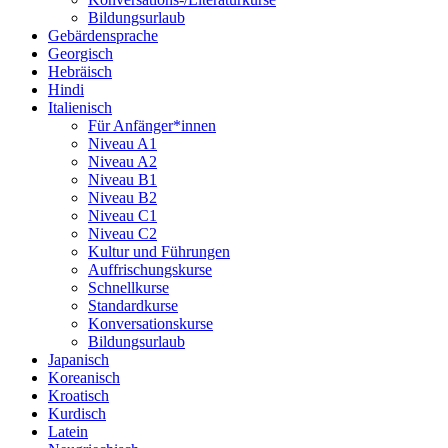
Bildungsurlaub
Gebärdensprache
Georgisch
Hebräisch
Hindi
Italienisch
Für Anfänger*innen
Niveau A1
Niveau A2
Niveau B1
Niveau B2
Niveau C1
Niveau C2
Kultur und Führungen
Auffrischungskurse
Schnellkurse
Standardkurse
Konversationskurse
Bildungsurlaub
Japanisch
Koreanisch
Kroatisch
Kurdisch
Latein