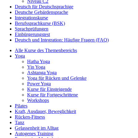
Niveau C2
Deutsch für Deutschsprachige
Deutsche Gebärdensprache
Integrationskurse
Berufssprachkurse (BSK)
Sprachprüfungen
Einbürgerungstest
Deutsch und Integration: Häufige Fragen (FAQ)
Alle Kurse des Themenbereichs
Yoga
Hatha Yoga
Yin Yoga
Ashtanga Yoga
Yoga für Rücken und Gelenke
Power Yoga
Kurse für Einsteigende
Kurse für Fortgeschrittene
Workshops
Pilates
Kraft, Ausdauer, Beweglichkeit
Rücken-Fitness
Tanz
Gelassenheit im Alltag
Autogenes Training