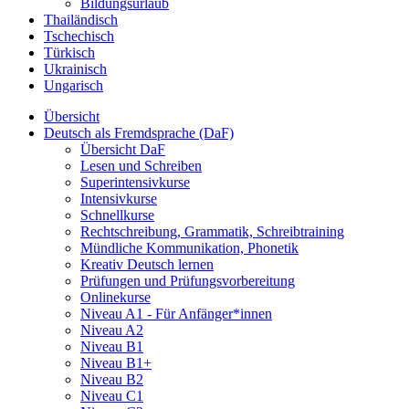
Bildungsurlaub
Thailändisch
Tschechisch
Türkisch
Ukrainisch
Ungarisch
Übersicht
Deutsch als Fremdsprache (DaF)
Übersicht DaF
Lesen und Schreiben
Superintensivkurse
Intensivkurse
Schnellkurse
Rechtschreibung, Grammatik, Schreibtraining
Mündliche Kommunikation, Phonetik
Kreativ Deutsch lernen
Prüfungen und Prüfungsvorbereitung
Onlinekurse
Niveau A1 - Für Anfänger*innen
Niveau A2
Niveau B1
Niveau B1+
Niveau B2
Niveau C1