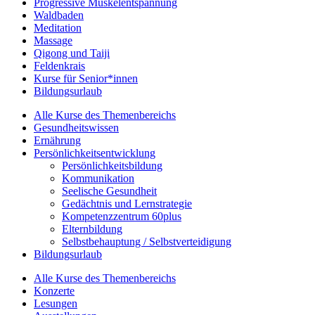
Progressive Muskelentspannung
Waldbaden
Meditation
Massage
Qigong und Taiji
Feldenkrais
Kurse für Senior*innen
Bildungsurlaub
Alle Kurse des Themenbereichs
Gesundheitswissen
Ernährung
Persönlichkeitsentwicklung
Persönlichkeitsbildung
Kommunikation
Seelische Gesundheit
Gedächtnis und Lernstrategie
Kompetenzzentrum 60plus
Elternbildung
Selbstbehauptung / Selbstverteidigung
Bildungsurlaub
Alle Kurse des Themenbereichs
Konzerte
Lesungen