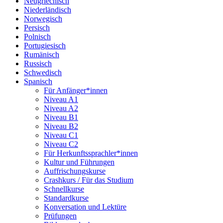
Neugriechisch
Niederländisch
Norwegisch
Persisch
Polnisch
Portugiesisch
Rumänisch
Russisch
Schwedisch
Spanisch
Für Anfänger*innen
Niveau A1
Niveau A2
Niveau B1
Niveau B2
Niveau C1
Niveau C2
Für Herkunftssprachler*innen
Kultur und Führungen
Auffrischungskurse
Crashkurs / Für das Studium
Schnellkurse
Standardkurse
Konversation und Lektüre
Prüfungen