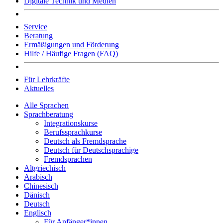
Digitale Technik und Medien
Service
Beratung
Ermäßigungen und Förderung
Hilfe / Häufige Fragen (FAQ)
Für Lehrkräfte
Aktuelles
Alle Sprachen
Sprachberatung
Integrationskurse
Berufssprachkurse
Deutsch als Fremdsprache
Deutsch für Deutschsprachige
Fremdsprachen
Altgriechisch
Arabisch
Chinesisch
Dänisch
Deutsch
Englisch
Für Anfänger*innen