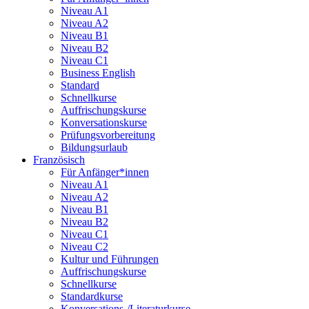
Niveau A1
Niveau A2
Niveau B1
Niveau B2
Niveau C1
Business English
Standard
Schnellkurse
Auffrischungskurse
Konversationskurse
Prüfungsvorbereitung
Bildungsurlaub
Französisch
Für Anfänger*innen
Niveau A1
Niveau A2
Niveau B1
Niveau B2
Niveau C1
Niveau C2
Kultur und Führungen
Auffrischungskurse
Schnellkurse
Standardkurse
Konversations-/Literaturkurse