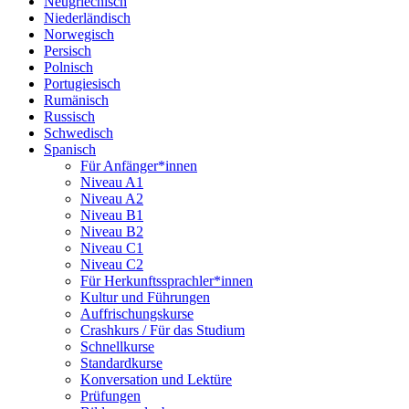
Neugriechisch
Niederländisch
Norwegisch
Persisch
Polnisch
Portugiesisch
Rumänisch
Russisch
Schwedisch
Spanisch
Für Anfänger*innen
Niveau A1
Niveau A2
Niveau B1
Niveau B2
Niveau C1
Niveau C2
Für Herkunftssprachler*innen
Kultur und Führungen
Auffrischungskurse
Crashkurs / Für das Studium
Schnellkurse
Standardkurse
Konversation und Lektüre
Prüfungen