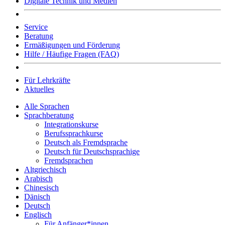
Digitale Technik und Medien
Service
Beratung
Ermäßigungen und Förderung
Hilfe / Häufige Fragen (FAQ)
Für Lehrkräfte
Aktuelles
Alle Sprachen
Sprachberatung
Integrationskurse
Berufssprachkurse
Deutsch als Fremdsprache
Deutsch für Deutschsprachige
Fremdsprachen
Altgriechisch
Arabisch
Chinesisch
Dänisch
Deutsch
Englisch
Für Anfänger*innen