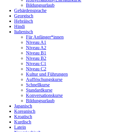
Bildungsurlaub
Gebärdensprache
Georgisch
Hebräisch
Hindi
Italienisch
Für Anfänger*innen
Niveau A1
Niveau A2
Niveau B1
Niveau B2
Niveau C1
Niveau C2
Kultur und Führungen
Auffrischungskurse
Schnellkurse
Standardkurse
Konversationskurse
Bildungsurlaub
Japanisch
Koreanisch
Kroatisch
Kurdisch
Latein