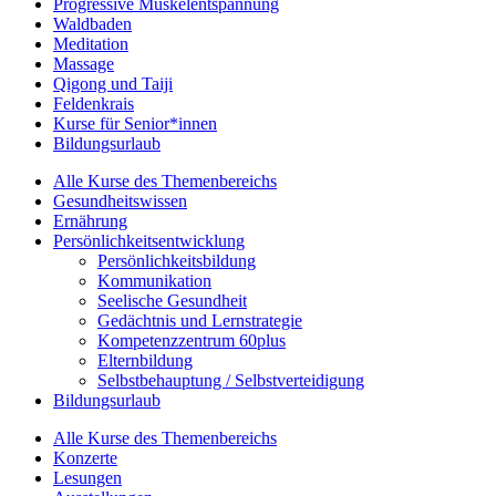
Progressive Muskelentspannung
Waldbaden
Meditation
Massage
Qigong und Taiji
Feldenkrais
Kurse für Senior*innen
Bildungsurlaub
Alle Kurse des Themenbereichs
Gesundheitswissen
Ernährung
Persönlichkeitsentwicklung
Persönlichkeitsbildung
Kommunikation
Seelische Gesundheit
Gedächtnis und Lernstrategie
Kompetenzzentrum 60plus
Elternbildung
Selbstbehauptung / Selbstverteidigung
Bildungsurlaub
Alle Kurse des Themenbereichs
Konzerte
Lesungen