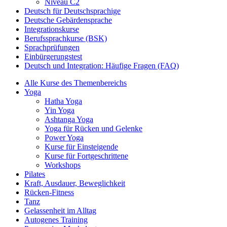
Niveau C2
Deutsch für Deutschsprachige
Deutsche Gebärdensprache
Integrationskurse
Berufssprachkurse (BSK)
Sprachprüfungen
Einbürgerungstest
Deutsch und Integration: Häufige Fragen (FAQ)
Alle Kurse des Themenbereichs
Yoga
Hatha Yoga
Yin Yoga
Ashtanga Yoga
Yoga für Rücken und Gelenke
Power Yoga
Kurse für Einsteigende
Kurse für Fortgeschrittene
Workshops
Pilates
Kraft, Ausdauer, Beweglichkeit
Rücken-Fitness
Tanz
Gelassenheit im Alltag
Autogenes Training