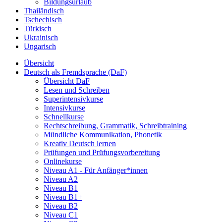
Bildungsurlaub
Thailändisch
Tschechisch
Türkisch
Ukrainisch
Ungarisch
Übersicht
Deutsch als Fremdsprache (DaF)
Übersicht DaF
Lesen und Schreiben
Superintensivkurse
Intensivkurse
Schnellkurse
Rechtschreibung, Grammatik, Schreibtraining
Mündliche Kommunikation, Phonetik
Kreativ Deutsch lernen
Prüfungen und Prüfungsvorbereitung
Onlinekurse
Niveau A1 - Für Anfänger*innen
Niveau A2
Niveau B1
Niveau B1+
Niveau B2
Niveau C1