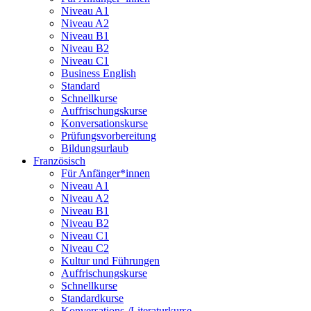
Niveau A1
Niveau A2
Niveau B1
Niveau B2
Niveau C1
Business English
Standard
Schnellkurse
Auffrischungskurse
Konversationskurse
Prüfungsvorbereitung
Bildungsurlaub
Französisch
Für Anfänger*innen
Niveau A1
Niveau A2
Niveau B1
Niveau B2
Niveau C1
Niveau C2
Kultur und Führungen
Auffrischungskurse
Schnellkurse
Standardkurse
Konversations-/Literaturkurse