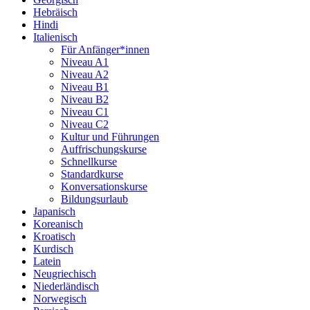
Hebräisch
Hindi
Italienisch
Für Anfänger*innen
Niveau A1
Niveau A2
Niveau B1
Niveau B2
Niveau C1
Niveau C2
Kultur und Führungen
Auffrischungskurse
Schnellkurse
Standardkurse
Konversationskurse
Bildungsurlaub
Japanisch
Koreanisch
Kroatisch
Kurdisch
Latein
Neugriechisch
Niederländisch
Norwegisch