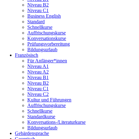
Niveau B2
Niveau C1
Business English
Standard
Schnellkurse
Auffrischungskurse
Konversationskurse
Prüfungsvorbereitung
Bildungsurlaub
Französisch
Für Anfänger*innen
Niveau A1
Niveau A2
Niveau B1
Niveau B2
Niveau C1
Niveau C2
Kultur und Führungen
Auffrischungskurse
Schnellkurse
Standardkurse
Konversations-/Literaturkurse
Bildungsurlaub
Gebärdensprache
Georgisch