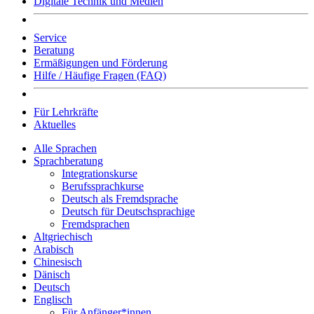
Digitale Technik und Medien
Service
Beratung
Ermäßigungen und Förderung
Hilfe / Häufige Fragen (FAQ)
Für Lehrkräfte
Aktuelles
Alle Sprachen
Sprachberatung
Integrationskurse
Berufssprachkurse
Deutsch als Fremdsprache
Deutsch für Deutschsprachige
Fremdsprachen
Altgriechisch
Arabisch
Chinesisch
Dänisch
Deutsch
Englisch
Für Anfänger*innen