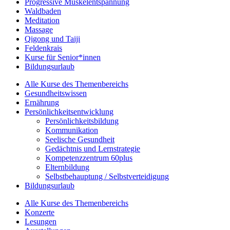
Progressive Muskelentspannung
Waldbaden
Meditation
Massage
Qigong und Taiji
Feldenkrais
Kurse für Senior*innen
Bildungsurlaub
Alle Kurse des Themenbereichs
Gesundheitswissen
Ernährung
Persönlichkeitsentwicklung
Persönlichkeitsbildung
Kommunikation
Seelische Gesundheit
Gedächtnis und Lernstrategie
Kompetenzzentrum 60plus
Elternbildung
Selbstbehauptung / Selbstverteidigung
Bildungsurlaub
Alle Kurse des Themenbereichs
Konzerte
Lesungen