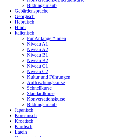
Bildungsurlaub
Gebärdensprache
Georgisch
Hebräisch
Hindi
Italienisch
Für Anfänger*innen
Niveau A1
Niveau A2
Niveau B1
Niveau B2
Niveau C1
Niveau C2
Kultur und Führungen
Auffrischungskurse
Schnellkurse
Standardkurse
Konversationskurse
Bildungsurlaub
Japanisch
Koreanisch
Kroatisch
Kurdisch
Latein