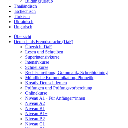
Bildungsurlaub
Thailändisch
Tschechisch
Türkisch
Ukrainisch
Ungarisch
Übersicht
Deutsch als Fremdsprache (DaF)
Übersicht DaF
Lesen und Schreiben
Superintensivkurse
Intensivkurse
Schnellkurse
Rechtschreibung, Grammatik, Schreibtraining
Mündliche Kommunikation, Phonetik
Kreativ Deutsch lernen
Prüfungen und Prüfungsvorbereitung
Onlinekurse
Niveau A1 - Für Anfänger*innen
Niveau A2
Niveau B1
Niveau B1+
Niveau B2
Niveau C1