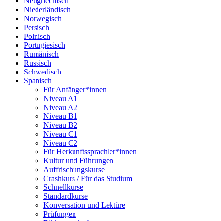
Neugriechisch
Niederländisch
Norwegisch
Persisch
Polnisch
Portugiesisch
Rumänisch
Russisch
Schwedisch
Spanisch
Für Anfänger*innen
Niveau A1
Niveau A2
Niveau B1
Niveau B2
Niveau C1
Niveau C2
Für Herkunftssprachler*innen
Kultur und Führungen
Auffrischungskurse
Crashkurs / Für das Studium
Schnellkurse
Standardkurse
Konversation und Lektüre
Prüfungen