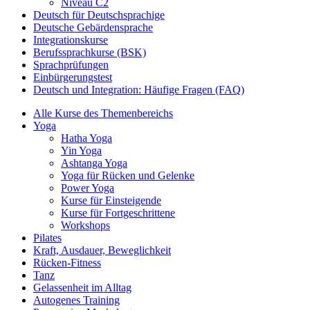
Niveau C2
Deutsch für Deutschsprachige
Deutsche Gebärdensprache
Integrationskurse
Berufssprachkurse (BSK)
Sprachprüfungen
Einbürgerungstest
Deutsch und Integration: Häufige Fragen (FAQ)
Alle Kurse des Themenbereichs
Yoga
Hatha Yoga
Yin Yoga
Ashtanga Yoga
Yoga für Rücken und Gelenke
Power Yoga
Kurse für Einsteigende
Kurse für Fortgeschrittene
Workshops
Pilates
Kraft, Ausdauer, Beweglichkeit
Rücken-Fitness
Tanz
Gelassenheit im Alltag
Autogenes Training