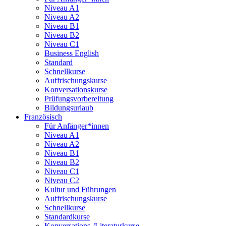
Niveau A1
Niveau A2
Niveau B1
Niveau B2
Niveau C1
Business English
Standard
Schnellkurse
Auffrischungskurse
Konversationskurse
Prüfungsvorbereitung
Bildungsurlaub
Französisch
Für Anfänger*innen
Niveau A1
Niveau A2
Niveau B1
Niveau B2
Niveau C1
Niveau C2
Kultur und Führungen
Auffrischungskurse
Schnellkurse
Standardkurse
Konversations-/Literaturkurse