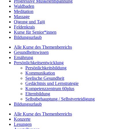
Progressive Muskelentspannung
Waldbaden
Meditation
Massage
Qigong und Taiji
Feldenkrais
Kurse für Senior*innen
Bildungsurlaub
Alle Kurse des Themenbereichs
Gesundheitswissen
Ernährung
Persönlichkeitsentwicklung
Persönlichkeitsbildung
Kommunikation
Seelische Gesundheit
Gedächtnis und Lernstrategie
Kompetenzzentrum 60plus
Elternbildung
Selbstbehauptung / Selbstverteidigung
Bildungsurlaub
Alle Kurse des Themenbereichs
Konzerte
Lesungen