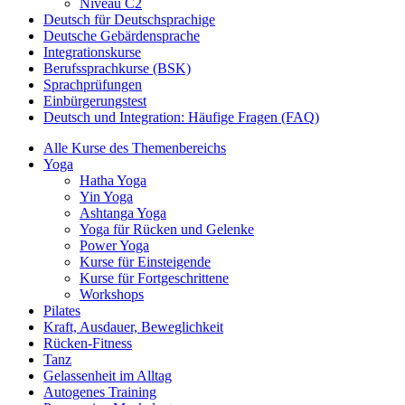
Niveau C2
Deutsch für Deutschsprachige
Deutsche Gebärdensprache
Integrationskurse
Berufssprachkurse (BSK)
Sprachprüfungen
Einbürgerungstest
Deutsch und Integration: Häufige Fragen (FAQ)
Alle Kurse des Themenbereichs
Yoga
Hatha Yoga
Yin Yoga
Ashtanga Yoga
Yoga für Rücken und Gelenke
Power Yoga
Kurse für Einsteigende
Kurse für Fortgeschrittene
Workshops
Pilates
Kraft, Ausdauer, Beweglichkeit
Rücken-Fitness
Tanz
Gelassenheit im Alltag
Autogenes Training