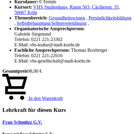
Kursdauer:
0 Termin
Kursort:
VHS Studienhaus, Raum 503, Cäcilienstr. 35,
50667 Köln
Themenbereich:
Gesundheitswissen
,
Persönlichkeitsbildung
,
Selbstbehauptung/Selbstverteidigung
,
Organisatorische Ansprechperson:
Gabriele Siegmund
Telefon: 0221 221-23302
E-Mail: vhs-kultur@stadt-koeln.de
Fachliche Ansprechperson:
Thomas Boxberger
Telefon: 0221 221-22616
E-Mail: vhs-gesellschaft@stadt-koeln.de
Gesamtpreis
98,00 €
In den Warenkorb
Lehrkraft für diesen Kurs
Frau Schmitzz G.V.
Kurse mit Frau Schmitzz G.V.: