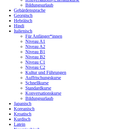
Bildungsurlaub
Gebärdensprache
Georgisch
Hebräisch
Hindi
Italienisch
Für Anfänger*innen
Niveau A1
Niveau A2
Niveau B1
Niveau B2
Niveau C1
Niveau C2
Kultur und Führungen
Auffrischungskurse
Schnellkurse
Standardkurse
Konversationskurse
Bildungsurlaub
Japanisch
Koreanisch
Kroatisch
Kurdisch
Latein