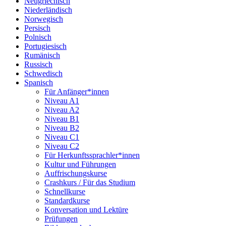
Neugriechisch
Niederländisch
Norwegisch
Persisch
Polnisch
Portugiesisch
Rumänisch
Russisch
Schwedisch
Spanisch
Für Anfänger*innen
Niveau A1
Niveau A2
Niveau B1
Niveau B2
Niveau C1
Niveau C2
Für Herkunftssprachler*innen
Kultur und Führungen
Auffrischungskurse
Crashkurs / Für das Studium
Schnellkurse
Standardkurse
Konversation und Lektüre
Prüfungen