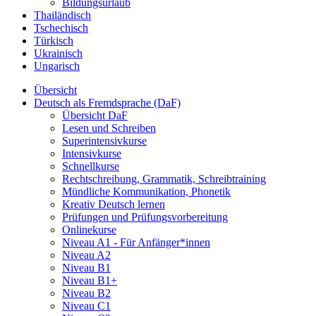
Bildungsurlaub
Thailändisch
Tschechisch
Türkisch
Ukrainisch
Ungarisch
Übersicht
Deutsch als Fremdsprache (DaF)
Übersicht DaF
Lesen und Schreiben
Superintensivkurse
Intensivkurse
Schnellkurse
Rechtschreibung, Grammatik, Schreibtraining
Mündliche Kommunikation, Phonetik
Kreativ Deutsch lernen
Prüfungen und Prüfungsvorbereitung
Onlinekurse
Niveau A1 - Für Anfänger*innen
Niveau A2
Niveau B1
Niveau B1+
Niveau B2
Niveau C1