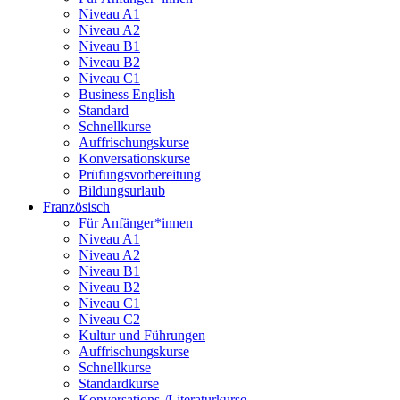
Niveau A1
Niveau A2
Niveau B1
Niveau B2
Niveau C1
Business English
Standard
Schnellkurse
Auffrischungskurse
Konversationskurse
Prüfungsvorbereitung
Bildungsurlaub
Französisch
Für Anfänger*innen
Niveau A1
Niveau A2
Niveau B1
Niveau B2
Niveau C1
Niveau C2
Kultur und Führungen
Auffrischungskurse
Schnellkurse
Standardkurse
Konversations-/Literaturkurse