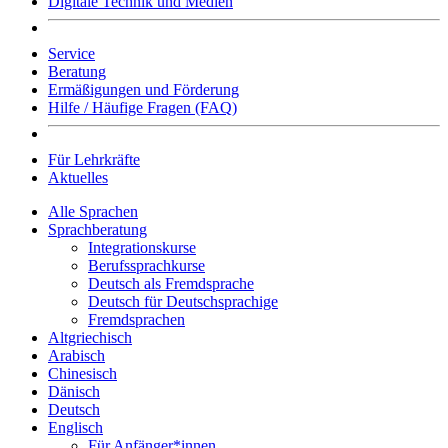
Digitale Technik und Medien
Service
Beratung
Ermäßigungen und Förderung
Hilfe / Häufige Fragen (FAQ)
Für Lehrkräfte
Aktuelles
Alle Sprachen
Sprachberatung
Integrationskurse
Berufssprachkurse
Deutsch als Fremdsprache
Deutsch für Deutschsprachige
Fremdsprachen
Altgriechisch
Arabisch
Chinesisch
Dänisch
Deutsch
Englisch
Für Anfänger*innen