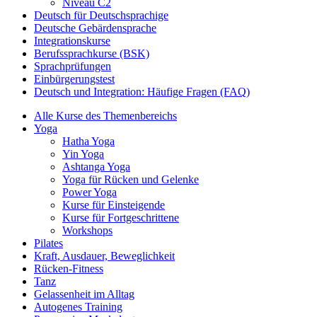
Niveau C2
Deutsch für Deutschsprachige
Deutsche Gebärdensprache
Integrationskurse
Berufssprachkurse (BSK)
Sprachprüfungen
Einbürgerungstest
Deutsch und Integration: Häufige Fragen (FAQ)
Alle Kurse des Themenbereichs
Yoga
Hatha Yoga
Yin Yoga
Ashtanga Yoga
Yoga für Rücken und Gelenke
Power Yoga
Kurse für Einsteigende
Kurse für Fortgeschrittene
Workshops
Pilates
Kraft, Ausdauer, Beweglichkeit
Rücken-Fitness
Tanz
Gelassenheit im Alltag
Autogenes Training