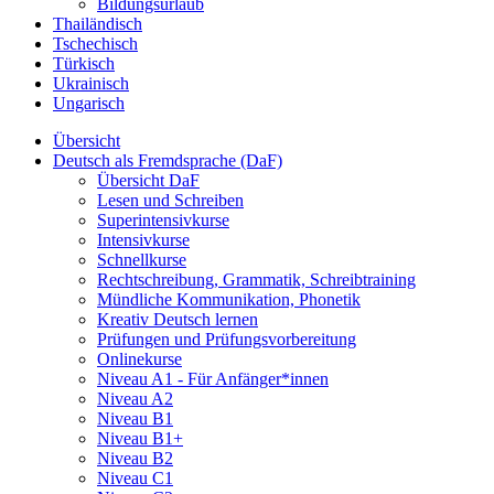
Bildungsurlaub
Thailändisch
Tschechisch
Türkisch
Ukrainisch
Ungarisch
Übersicht
Deutsch als Fremdsprache (DaF)
Übersicht DaF
Lesen und Schreiben
Superintensivkurse
Intensivkurse
Schnellkurse
Rechtschreibung, Grammatik, Schreibtraining
Mündliche Kommunikation, Phonetik
Kreativ Deutsch lernen
Prüfungen und Prüfungsvorbereitung
Onlinekurse
Niveau A1 - Für Anfänger*innen
Niveau A2
Niveau B1
Niveau B1+
Niveau B2
Niveau C1