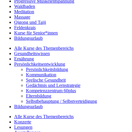
Progressive Muskelentspannung
Waldbaden
Meditation
Massage
Qigong und Taiji
Feldenkrais
Kurse für Senior*innen
Bildungsurlaub
Alle Kurse des Themenbereichs
Gesundheitswissen
Ernährung
Persönlichkeitsentwicklung
Persönlichkeitsbildung
Kommunikation
Seelische Gesundheit
Gedächtnis und Lernstrategie
Kompetenzzentrum 60plus
Elternbildung
Selbstbehauptung / Selbstverteidigung
Bildungsurlaub
Alle Kurse des Themenbereichs
Konzerte
Lesungen