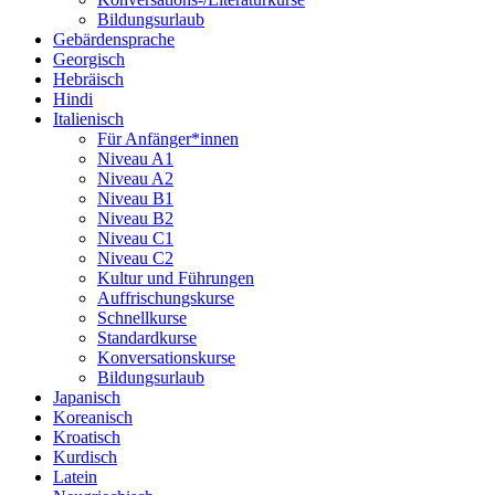
Bildungsurlaub
Gebärdensprache
Georgisch
Hebräisch
Hindi
Italienisch
Für Anfänger*innen
Niveau A1
Niveau A2
Niveau B1
Niveau B2
Niveau C1
Niveau C2
Kultur und Führungen
Auffrischungskurse
Schnellkurse
Standardkurse
Konversationskurse
Bildungsurlaub
Japanisch
Koreanisch
Kroatisch
Kurdisch
Latein