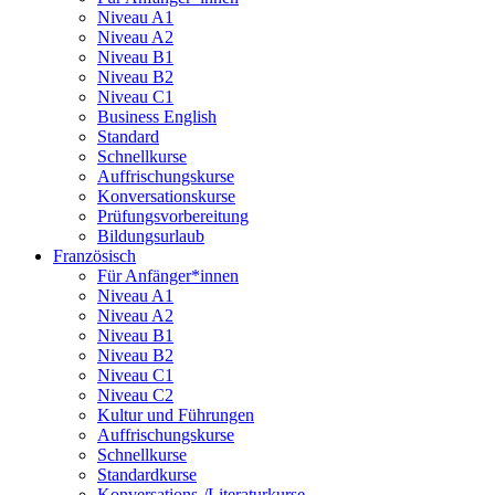
Niveau A1
Niveau A2
Niveau B1
Niveau B2
Niveau C1
Business English
Standard
Schnellkurse
Auffrischungskurse
Konversationskurse
Prüfungsvorbereitung
Bildungsurlaub
Französisch
Für Anfänger*innen
Niveau A1
Niveau A2
Niveau B1
Niveau B2
Niveau C1
Niveau C2
Kultur und Führungen
Auffrischungskurse
Schnellkurse
Standardkurse
Konversations-/Literaturkurse