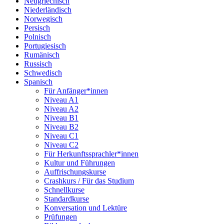
Neugriechisch
Niederländisch
Norwegisch
Persisch
Polnisch
Portugiesisch
Rumänisch
Russisch
Schwedisch
Spanisch
Für Anfänger*innen
Niveau A1
Niveau A2
Niveau B1
Niveau B2
Niveau C1
Niveau C2
Für Herkunftssprachler*innen
Kultur und Führungen
Auffrischungskurse
Crashkurs / Für das Studium
Schnellkurse
Standardkurse
Konversation und Lektüre
Prüfungen