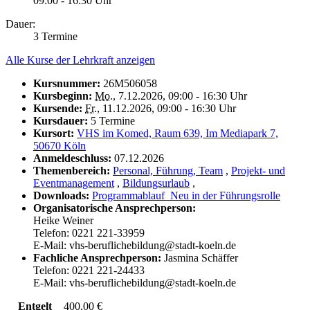
09:00 - 16:30 Uhr
Dauer:
3 Termine
Alle Kurse der Lehrkraft anzeigen
Kursnummer:
26M506058
Kursbeginn:
Mo.
, 7.12.2026, 09:00 - 16:30 Uhr
Kursende:
Fr.
, 11.12.2026, 09:00 - 16:30 Uhr
Kursdauer:
5 Termine
Kursort:
VHS im Komed, Raum 639, Im Mediapark 7,
50670 Köln
Anmeldeschluss:
07.12.2026
Themenbereich:
Personal, Führung, Team
,
Projekt- und
Eventmanagement
,
Bildungsurlaub
,
Downloads:
Programmablauf_Neu in der Führungsrolle
Organisatorische Ansprechperson:
Heike Weiner
Telefon: 0221 221-33959
E-Mail: vhs-beruflichebildung@stadt-koeln.de
Fachliche Ansprechperson:
Jasmina Schäffer
Telefon: 0221 221-24433
E-Mail: vhs-beruflichebildung@stadt-koeln.de
Entgelt
400,00 €