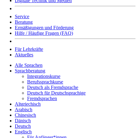
Digitale Technik und Medien
Service
Beratung
Ermäßigungen und Förderung
Hilfe / Häufige Fragen (FAQ)
Für Lehrkräfte
Aktuelles
Alle Sprachen
Sprachberatung
Integrationskurse
Berufssprachkurse
Deutsch als Fremdsprache
Deutsch für Deutschsprachige
Fremdsprachen
Altgriechisch
Arabisch
Chinesisch
Dänisch
Deutsch
Englisch
Für Anfänger*innen