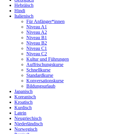
Hebräisch
Hindi
Italienisch
Für Anfänger*innen
Niveau A1
Niveau A2
Niveau B1
Niveau B2
Niveau C1
Niveau C2
Kultur und Führungen
Auffrischungskurse
Schnellkurse
Standardkurse
Konversationskurse
Bildungsurlaub
Japanisch
Koreanisch
Kroatisch
Kurdisch
Latein
Neugriechisch
Niederländisch
Norwegisch