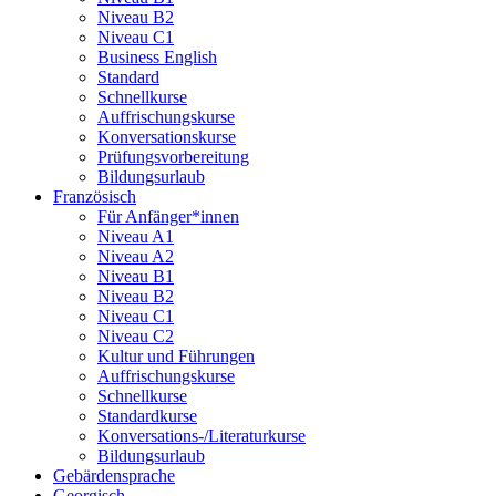
Niveau B2
Niveau C1
Business English
Standard
Schnellkurse
Auffrischungskurse
Konversationskurse
Prüfungsvorbereitung
Bildungsurlaub
Französisch
Für Anfänger*innen
Niveau A1
Niveau A2
Niveau B1
Niveau B2
Niveau C1
Niveau C2
Kultur und Führungen
Auffrischungskurse
Schnellkurse
Standardkurse
Konversations-/Literaturkurse
Bildungsurlaub
Gebärdensprache
Georgisch