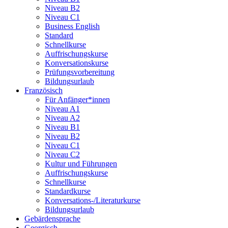
Niveau B2
Niveau C1
Business English
Standard
Schnellkurse
Auffrischungskurse
Konversationskurse
Prüfungsvorbereitung
Bildungsurlaub
Französisch
Für Anfänger*innen
Niveau A1
Niveau A2
Niveau B1
Niveau B2
Niveau C1
Niveau C2
Kultur und Führungen
Auffrischungskurse
Schnellkurse
Standardkurse
Konversations-/Literaturkurse
Bildungsurlaub
Gebärdensprache
Georgisch