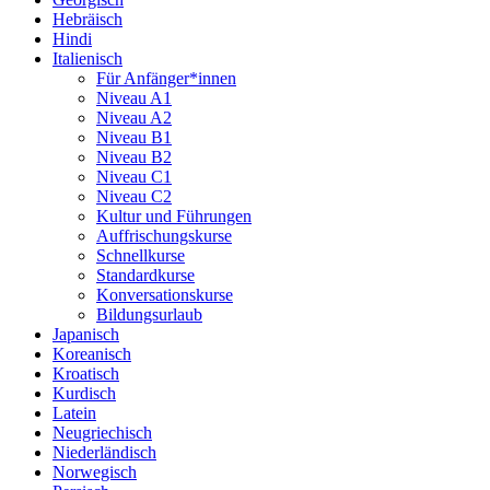
Hebräisch
Hindi
Italienisch
Für Anfänger*innen
Niveau A1
Niveau A2
Niveau B1
Niveau B2
Niveau C1
Niveau C2
Kultur und Führungen
Auffrischungskurse
Schnellkurse
Standardkurse
Konversationskurse
Bildungsurlaub
Japanisch
Koreanisch
Kroatisch
Kurdisch
Latein
Neugriechisch
Niederländisch
Norwegisch